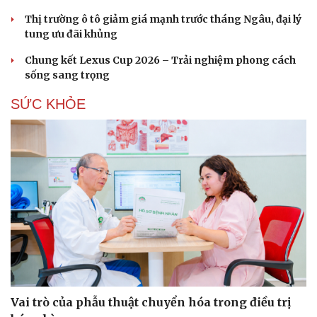
Thị trường ô tô giảm giá mạnh trước tháng Ngâu, đại lý
tung ưu đãi khủng
Chung kết Lexus Cup 2026 – Trải nghiệm phong cách
sống sang trọng
SỨC KHỎE
Du lịch
Podcast
Tư vấn
Câu chuyện thời sự
Vai trò của phẫu thuật chuyển hóa trong điều trị
Săn Tour
Đọc truyện đêm khuya