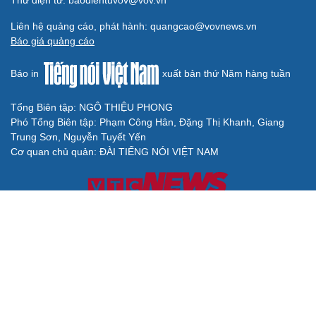
Thư điện tử: baodientuvov@vov.vn
Liên hệ quảng cáo, phát hành: quangcao@vovnews.vn
Báo giá quảng cáo
Báo in
xuất bản thứ Năm hàng tuần
Tổng Biên tập: NGÔ THIỆU PHONG
Phó Tổng Biên tập: Phạm Công Hân, Đặng Thị Khanh, Giang
Trung Sơn, Nguyễn Tuyết Yến
Cơ quan chủ quản: ĐÀI TIẾNG NÓI VIỆT NAM
Không được sao chép lại bất kỳ thông tin nào từ website này khi
chưa có sự đồng ý bằng văn bản của Báo Điện tử Tiếng nói Việt
Nam