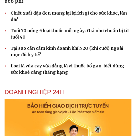
béo phì
check-in
Cửa sổ tình yêu
Kể chuyện cho bé
Chiết xuất đậu đen mang lại lợi ích gì cho sức khỏe, làn
Hạt giống tâm hồn
da?
Tuổi 70 uống 5 loại thuốc mỗi ngày: Giá như chuẩn bị từ
tuổi 40
Tại sao cần cấm kinh doanh khí N2O (khí cười) ngoài
mục đích y tế?
Loại lá vừa cay vừa đắng là vị thuốc bổ gan, biết dùng
sức khoẻ càng thăng hạng
DOANH NGHIỆP 24H