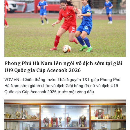
Cây thuốc
Blog
Sản phụ khoa
Tình yêu - Gia đình
Nhi khoa
Nam khoa
Làm đẹp - giảm cân
Phòng mạch online
Ăn sạch sống khỏe
Phong Phú Hà Nam lên ngôi vô địch sớm tại giải
U19 Quốc gia Cúp Acecook 2026
VOV.VN - Chiến thắng trước Thái Nguyên T&T giúp Phong Phú
Hà Nam sớm giành chức vô địch Giải bóng đá nữ vô địch U19
Quốc gia Cúp Acecook 2026 trước một vòng đấu.