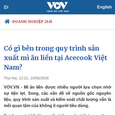
English
DOANH NGHIỆP 24H
/
Có gì bên trong quy trình sản
Chính trị
Xã hội
Đảng
Tin 24h
xuất mì ăn liền tại Acecook Việt
Tổ chức nhân sự
Dự báo thời tiết
Nam?
Quốc hội
Giáo dục
Nhận diện sự thật
Dấu ấn VOV
Việc làm
Thứ Hai, 12:21, 15/06/2026
Biển đảo
VOV.VN - Mì ăn liền được nhiều người lựa chọn nhờ
sự tiện lợi. Song, các vấn đề về nguồn gốc nguyên
liệu, quy trình sản xuất và kiểm soát chất lượng vẫn là
mối quan tâm của không ít người tiêu dùng.