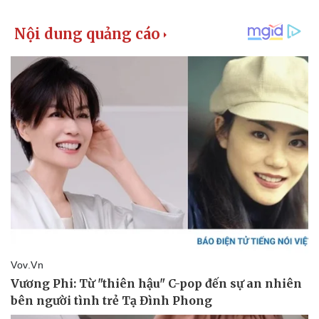
Thể thao
Ô tô - Xe máy
Bóng đá
Ô tô
Lịch thi đấu bóng đá
Xe máy
Thế giới thể thao
Tư vấn
eSports
Hậu trường