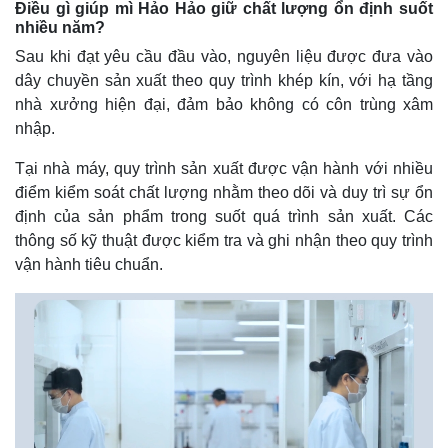
Điều gì giúp mì Hảo Hảo giữ chất lượng ổn định suốt
nhiều năm?
Sau khi đạt yêu cầu đầu vào, nguyên liệu được đưa vào
dây chuyền sản xuất theo quy trình khép kín, với hạ tầng
nhà xưởng hiện đại, đảm bảo không có côn trùng xâm
nhập.
Tại nhà máy, quy trình sản xuất được vận hành với nhiều
Thế giới
Multimedia
điểm kiểm soát chất lượng nhằm theo dõi và duy trì sự ổn
Quan sát
Video
định của sản phẩm trong suốt quá trình sản xuất. Các
Cuộc sống đó đây
Ảnh
thông số kỹ thuật được kiểm tra và ghi nhận theo quy trình
Hồ sơ
E-Magazine
vận hành tiêu chuẩn.
Infographic