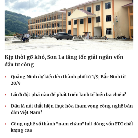
Sân khấu - Điện ảnh
Nghệ sĩ
Văn học
Thời trang
Âm nhạc
Sao Việt
Di sản
Kịp thời gỡ khó, Sơn La tăng tốc giải ngân vốn
đầu tư công
Quảng Ninh dự kiến lên thành phố từ 1/9, Bắc Ninh từ
20/9
Lối đi đột phá nào để phát triển kinh tế biển ba chiều?
Đâu là nút thắt hiện thực hóa tham vọng công nghệ bán
dẫn Việt Nam?
Công nghệ số thành “nam châm” hút dòng vốn FDI chất
lượng cao