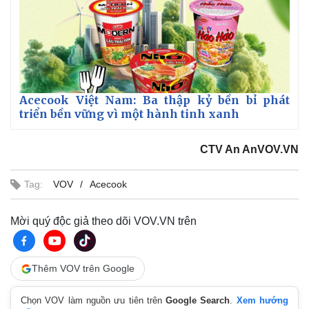
Pháp luật
Quân sự - Quốc phòng
Vụ án
Vũ khí
Acecook Việt Nam: Ba thập kỷ bền bỉ phát
Tin nóng
Việt Nam
triển bền vững vì một hành tinh xanh
Tư vấn luật
Phân tích
CTV An AnVOV.VN
Tag:
VOV
Acecook
Mời quý độc giả theo dõi VOV.VN trên
Thêm VOV trên Google
Chọn VOV làm nguồn ưu tiên trên
Google Search
.
Xem hướng