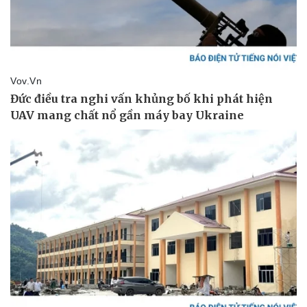
Doanh nghiệp
Công nghệ
Thông tin doanh nghiệp
Sành điệu
Doanh nghiệp 24h
Tin Công nghệ
Doanh nhân
Trải nghiệm
Vì cộng đồng
Chuyển đổi số