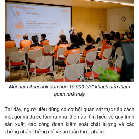
Kinh tế
Thị trường
Bất động sản
Giá vàng
Khởi nghiệp
Tiêu dùng
Tỷ giá
Chứng khoán
Giá cà phê
Mỗi năm Acecook đón hơn 10.000 lượt khách đến tham
quan nhà máy
Tại đây, người tiêu dùng có cơ hội quan sát trực tiếp cách
một gói mì được làm ra như thế nào, tìm hiểu về quy trình
sản xuất, các công đoạn kiểm soát chất lượng và các
chứng nhận chứng chỉ về an toàn thực phẩm.