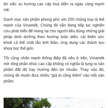
tới việc xu hướng cao cấp hoá diễn ra ngày càng mạnh
mẽ.
Danh mục sản phẩm phong phú với 250 chủng loại là thế
mạnh của Vinamilk. Chúng tôi vẫn đang tiếp tục nghiên
cứu phát triển để mang lại cho người tiêu dùng những giải
pháp dinh dưỡng theo hướng toàn diện, cải thiện sức
khoẻ cả thể chất lẫn tinh thần, ứng dụng các thành tựu
khoa học thế giới.
Tôi cũng nhấn mạnh thông điệp đã nêu ở trên, Vinamilk
mở rộng phân khúc cao cấp không có nghĩa là tung ra sản
phẩm đắt đỏ hay hướng đến lợi nhuận. Thay vào đó,
chúng tôi muốn đưa nhiều “giá trị cộng thêm” vào mỗi sản
phẩm.
Pháp luật
Quân sự - Quốc phòng
Vụ án
Vũ khí
Tin nóng
Việt Nam
Tư vấn luật
Phân tích