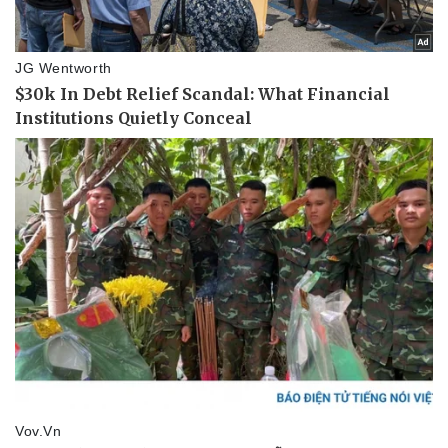
Văn hóa
Giải trí
Sân khấu - Điện ảnh
Nghệ sĩ
Văn học
Thời trang
Âm nhạc
Sao Việt
Di sản