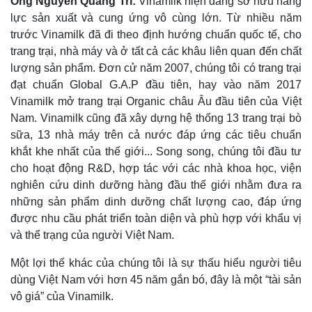
Ông Nguyễn Quang Trí:
Vinamilk hiện đang sở hữu năng
Thế giới thể thao
Tư vấn
lực sản xuất và cung ứng vô cùng lớn. Từ nhiều năm
eSports
trước Vinamilk đã đi theo định hướng chuẩn quốc tế, cho
Hậu trường
trang trại, nhà máy và ở tất cả các khâu liên quan đến chất
lượng sản phẩm. Đơn cử năm 2007, chúng tôi có trang trại
đạt chuẩn Global G.A.P đầu tiên, hay vào năm 2017
Vinamilk mở trang trại Organic châu Âu đầu tiên của Việt
Nam. Vinamilk cũng đã xây dựng hệ thống 13 trang trại bò
sữa, 13 nhà máy trên cả nước đáp ứng các tiêu chuẩn
khắt khe nhất của thế giới... Song song, chúng tôi đầu tư
cho hoạt động R&D, hợp tác với các nhà khoa học, viện
nghiên cứu dinh dưỡng hàng đầu thế giới nhằm đưa ra
những sản phẩm dinh dưỡng chất lượng cao, đáp ứng
được nhu cầu phát triển toàn diện và phù hợp với khẩu vị
và thể trạng của người Việt Nam.
Một lợi thế khác của chúng tôi là sự thấu hiểu người tiêu
dùng Việt Nam với hơn 45 năm gắn bó, đây là một “tài sản
vô giá” của Vinamilk.