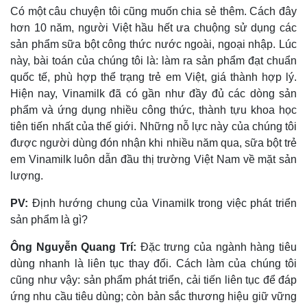
Có một câu chuyện tôi cũng muốn chia sẻ thêm. Cách đây
hơn 10 năm, người Việt hầu hết ưa chuộng sử dụng các
sản phẩm sữa bột công thức nước ngoài, ngoại nhập. Lúc
này, bài toán của chúng tôi là: làm ra sản phẩm đạt chuẩn
quốc tế, phù hợp thể trạng trẻ em Việt, giá thành hợp lý.
Hiện nay, Vinamilk đã có gần như đầy đủ các dòng sản
phẩm và ứng dụng nhiều công thức, thành tựu khoa học
tiên tiến nhất của thế giới. Những nỗ lực này của chúng tôi
được người dùng đón nhận khi nhiều năm qua, sữa bột trẻ
em Vinamilk luôn dẫn đầu thị trường Việt Nam về mặt sản
lượng.
PV:
Định hướng chung của Vinamilk trong việc phát triển
Kinh tế
Thị trường
sản phẩm là gì?
Bất động sản
Giá vàng
Ông Nguyễn Quang Trí:
Đặc trưng của ngành hàng tiêu
Khởi nghiệp
Tiêu dùng
Tỷ giá
dùng nhanh là liên tục thay đổi. Cách làm của chúng tôi
Chứng khoán
cũng như vậy: sản phẩm phát triển, cải tiến liên tục để đáp
Giá cà phê
ứng nhu cầu tiêu dùng; còn bản sắc thương hiệu giữ vững