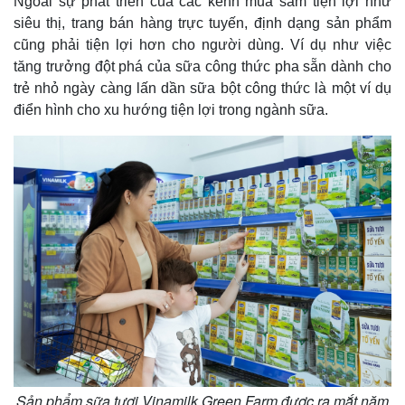
Ngoài sự phát triển của các kênh mua sắm tiện lợi như
Doanh nghiệp
Công nghệ
siêu thị, trang bán hàng trực tuyến, định dạng sản phẩm
Thông tin doanh nghiệp
Sành điệu
cũng phải tiện lợi hơn cho người dùng. Ví dụ như việc
Doanh nghiệp 24h
Tin Công nghệ
tăng trưởng đột phá của sữa công thức pha sẵn dành cho
Doanh nhân
Trải nghiệm
trẻ nhỏ ngày càng lấn dần sữa bột công thức là một ví dụ
Vì cộng đồng
Chuyển đổi số
điển hình cho xu hướng tiện lợi trong ngành sữa.
Sản phẩm sữa tươi Vinamilk Green Farm được ra mắt năm