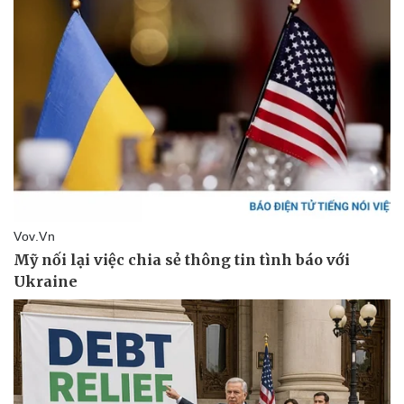
Du lịch
Podcast
Tư vấn
Câu chuyện thời sự
Săn Tour
Đọc truyện đêm khuya
check-in
Cửa sổ tình yêu
Kể chuyện cho bé
Hạt giống tâm hồn