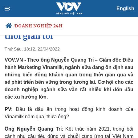
English
Đại diện Vinamilk: Thị trường
sữa sẽ phát triển bền vững trong
DOANH NGHIỆP 24H
/
thời gian tới
Thứ Sáu, 18:12, 22/04/2022
Chính trị
Xã hội
VOV.VN - Theo ông Nguyễn Quang Trí – Giám đốc Điều
Đảng
Tin 24h
hành Marketing Vinamilk, ngành sữa đang ổn định sau
Tổ chức nhân sự
Dự báo thời tiết
những biến động khách quan trong thời gian qua và
Quốc hội
Giáo dục
sẽ phát triển bền vững trong tương lai. Cơ hội cho các
Nhận diện sự thật
Dấu ấn VOV
doanh nghiệp ngành sữa vẫn rất nhiều khi đón đầu
Việc làm
các xu hướng lớn.
Biển đảo
PV:
Đâu là dấu ấn trong hoạt động kinh doanh của
Vinamilk năm qua, thưa ông?
Ông Nguyễn Quang Trí:
Kết thúc năm 2021, trong bối
cảnh nhu cầu tiêu dùng và chuỗi cung ứng tại Việt Nam