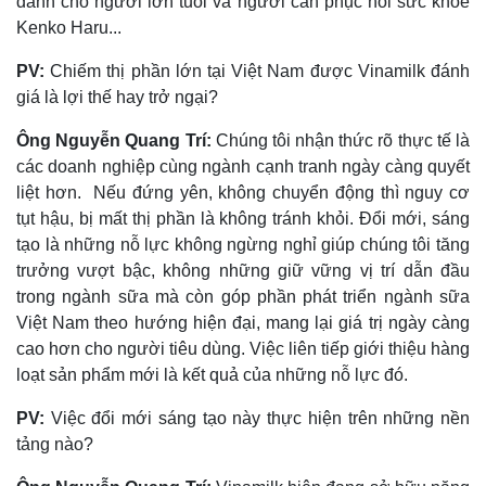
dành cho người lớn tuổi và người cần phục hồi sức khoẻ
Kenko Haru...
PV:
Chiếm thị phần lớn tại Việt Nam được Vinamilk đánh
giá là lợi thế hay trở ngại?
Ông Nguyễn Quang Trí:
Chúng tôi nhận thức rõ thực tế là
các doanh nghiệp cùng ngành cạnh tranh ngày càng quyết
liệt hơn. Nếu đứng yên, không chuyển động thì nguy cơ
tụt hậu, bị mất thị phần là không tránh khỏi. Đổi mới, sáng
tạo là những nỗ lực không ngừng nghỉ giúp chúng tôi tăng
trưởng vượt bậc, không những giữ vững vị trí dẫn đầu
trong ngành sữa mà còn góp phần phát triển ngành sữa
Việt Nam theo hướng hiện đại, mang lại giá trị ngày càng
cao hơn cho người tiêu dùng. Việc liên tiếp giới thiệu hàng
loạt sản phẩm mới là kết quả của những nỗ lực đó.
PV:
Việc đổi mới sáng tạo này thực hiện trên những nền
Thể thao
Ô tô - Xe máy
tảng nào?
Bóng đá
Ô tô
Lịch thi đấu bóng đá
Xe máy