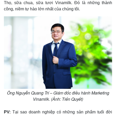
Thọ, sữa chua, sữa tươi Vinamilk. Đó là những thành
công, niềm tự hào lớn nhất của chúng tôi.
Thế giới
Multimedia
Quan sát
Video
Cuộc sống đó đây
Ảnh
Hồ sơ
E-Magazine
Ông Nguyễn Quang Trí – Giám đốc điều hành Marketing
Infographic
Vinamilk. (Ảnh: Tiến Quyết)
PV:
Tại sao doanh nghiệp có những sản phẩm tuổi đời