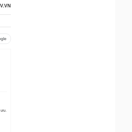
OV.VN
gle
 ưu.