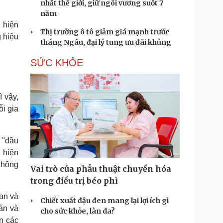
nhất thế giới, giữ ngôi vương suốt 7
năm
 hiện
Thị trường ô tô giảm giá mạnh trước
 hiệu
tháng Ngâu, đại lý tung ưu đãi khủng
SỨC KHỎE
 vậy,
i gia
 "đầu
 hiện
 không
Vai trò của phẫu thuật chuyển hóa
trong điều trị béo phì
ian và
Chiết xuất đậu đen mang lại lợi ích gì
iản và
cho sức khỏe, làn da?
ên các