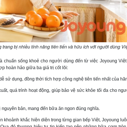
rang bị nhiều tính năng tiên tiến và hữu ích với người dùng Vi
à chuẩn sống khoẻ cho người dùng đến từ việc Joyoung Việ
ợp hoàn hảo giữa ba giá trị cốt lõi:
 sử dụng, đồng thời tích hợp công nghệ tiên tiến nhất của hã
xuất, quá trình hoạt động, giúp bảo vệ sức khỏe tối đa cho ng
vị nguyên bản, mang đến bữa ăn ngon đúng nghĩa.
n khoảnh khắc hiện diện trong từng gian bếp Việt, Joyoung lu
 Qua đó thương hiệu tự tin kiến tạo nên những bữa cơm tròn 