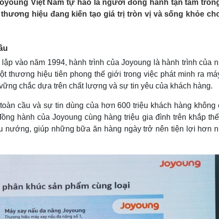
 Joyoung Việt Nam tự hào là người đồng hành tận tâm tron
Lịch thi đấu bóng đá
Xe máy
hương hiệu đang kiến tạo giá trị tròn vị và sống khỏe ch
Thế giới thể thao
Tư vấn
eSports
V
Hậu trường
cầu
Văn hóa
Giải trí
D
 lập vào năm 1994, hành trình của Joyoung là hành trình của 
Sân khấu - Điện ảnh
Nghệ sĩ
t thương hiệu tiên phong thế giới trong việc phát minh ra má
Văn học
Thời trang
ững chắc dựa trên chất lượng và sự tin yêu của khách hàng.
Âm nhạc
Sao Việt
c
Di sản
toàn cầu và sự tin dùng của hơn 600 triệu khách hàng không c
ồng hành của Joyoung cùng hàng triệu gia đình trên khắp thế 
ấu nướng, giúp những bữa ăn hàng ngày trở nên tiện lợi hơn 