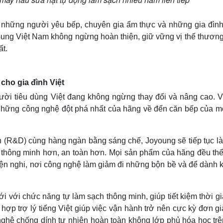
 những người yêu bếp, chuyên gia ẩm thực và những gia đình
oung Việt Nam không ngừng hoàn thiện, giữ vững vị thế thương
t.
cho gia đình Việt
ời tiêu dùng Việt đang không ngừng thay đổi và nâng cao. Vì
 những công nghệ đột phá nhất của hãng về đến căn bếp của mỗ
n (R&D) cùng hàng ngàn bằng sáng chế, Joyoung sẽ tiếp tục là
g thông minh hơn, an toàn hơn. Mọi sản phẩm của hãng đều thể
tiện nghi, nơi công nghệ làm giảm đi những bộn bề và để dành
i với chức năng tự làm sạch thông minh, giúp tiết kiệm thời g
h hợp trợ lý tiếng Việt giúp việc vận hành trở nên cực kỳ đơn g
 nghệ chống dính tự nhiên hoàn toàn không lớp phủ hóa học tr