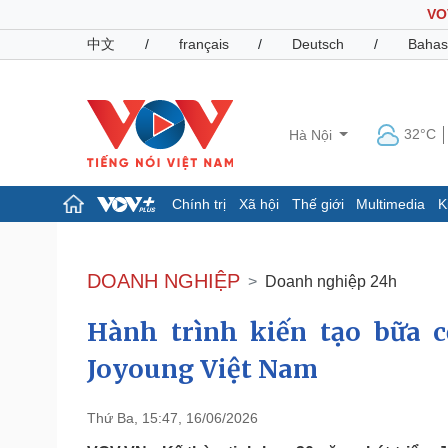
VO
中文
/
français
/
Deutsch
/
Bahas
32°C
Hà Nội
Chính trị
Xã hội
Thế giới
Multimedia
K
Chính trị
Xã hội
Đảng
Tin 24h
DOANH NGHIỆP
Doanh nghiệp 24h
Tổ chức nhân sự
Dự báo thời tiết
Quốc hội
Giáo dục
Hành trình kiến tạo bữa 
Nhận diện sự thật
Dấu ấn VOV
Việc làm
Joyoung Việt Nam
Biển đảo
Pháp luật
Quân sự - Quốc phòng
Thứ Ba, 15:47, 16/06/2026
Vụ án
Vũ khí