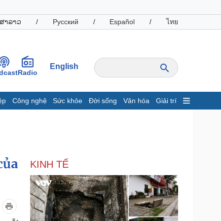
ສາລາວ
/
Русский
/
Español
/
ไทย
English
dcast
Radio
ệp
Công nghệ
Sức khỏe
Đời sống
Văn hóa
Giải trí
inh tế
Thị trường
ất động sản
Giá vàng
hởi nghiệp
Tiêu dùng
Tỷ giá
của
KINH TẾ
Chứng khoán
Giá cà phê
oanh nghiệp
Công nghệ
hông tin doanh nghiệp
Sành điệu