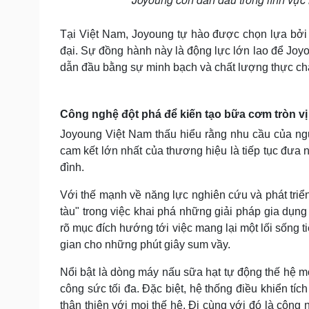
Tại Việt Nam, Joyoung tự hào được chọn lựa bởi
đại. Sự đồng hành này là động lực lớn lao để Joy
dẫn đầu bằng sự minh bạch và chất lượng thực chấ
Công nghệ đột phá để kiến tạo bữa cơm tròn vị 
Joyoung Việt Nam thấu hiểu rằng nhu cầu của ngư
cam kết lớn nhất của thương hiệu là tiếp tục đưa
đình.
Với thế mạnh về năng lực nghiên cứu và phát triể
tàu" trong việc khai phá những giải pháp gia dụn
rõ mục đích hướng tới việc mang lại một lối sống 
gian cho những phút giây sum vầy.
Nổi bật là dòng máy nấu sữa hạt tự động thế hệ mớ
công sức tối đa. Đặc biệt, hệ thống điều khiển tíc
thân thiện với mọi thế hệ. Đi cùng với đó là công