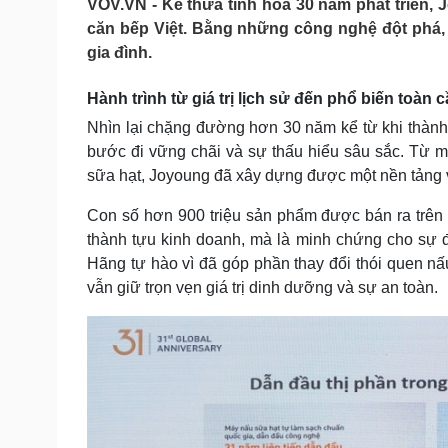
VOV.VN - Kế thừa tinh hoa 30 năm phát triển,
Tin nóng
Việt Nam
căn bếp Việt. Bằng những công nghệ đột phá, t
Tư vấn luật
Phân tích
gia đình.
Hành trình từ giá trị lịch sử đến phổ biến toàn 
Sức khỏe
Đời sống
Nhìn lại chặng đường hơn 30 năm kể từ khi thành
Dinh dưỡng - món ngon
Nhà đẹp
bước đi vững chãi và sự thấu hiểu sâu sắc. Từ mộ
Cây thuốc
Blog
sữa hạt, Joyoung đã xây dựng được một nền tảng v
Sản phụ khoa
Tình yêu - Gia đình
Nhi khoa
Con số hơn 900 triệu sản phẩm được bán ra trên 
Nam khoa
thành tựu kinh doanh, mà là minh chứng cho sự đ
Làm đẹp - giảm cân
Phòng mạch online
Hãng tự hào vì đã góp phần thay đổi thói quen n
Ăn sạch sống khỏe
vẫn giữ trọn vẹn giá trị dinh dưỡng và sự an toàn.
Cải chính