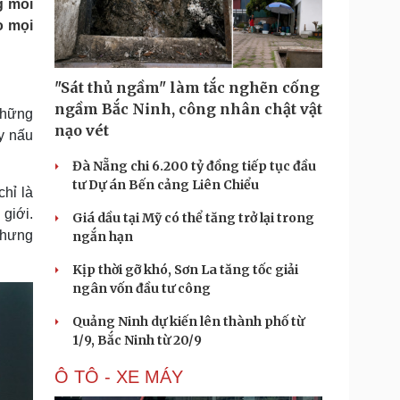
g mỗi
Doanh nghiệp 24h
Tin Công nghệ
o mọi
Doanh nhân
Trải nghiệm
ì cộng đồng
Chuyển đổi số
"Sát thủ ngầm" làm tắc nghẽn cống
u lịch
Podcast
ngầm Bắc Ninh, công nhân chật vật
những
Tư vấn
Câu chuyện thời sự
nạo vét
y nấu
Săn Tour
Đọc truyện đêm khuya
heck-in
Cửa sổ tình yêu
Đà Nẵng chi 6.200 tỷ đồng tiếp tục đầu
Kể chuyện cho bé
tư Dự án Bến cảng Liên Chiểu
hỉ là
Hạt giống tâm hồn
giới.
Giá dầu tại Mỹ có thể tăng trở lại trong
nhưng
ngắn hạn
Kịp thời gỡ khó, Sơn La tăng tốc giải
ngân vốn đầu tư công
Quảng Ninh dự kiến lên thành phố từ
1/9, Bắc Ninh từ 20/9
Ô TÔ - XE MÁY