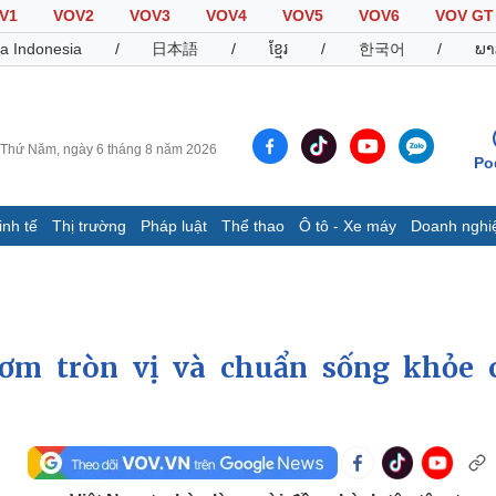
V1
VOV2
VOV3
VOV4
VOV5
VOV6
VOV GT
a Indonesia
/
日本語
/
ខ្មែរ
/
한국어
/
ພາ
Thứ Năm, ngày 6 tháng 8 năm 2026
Po
inh tế
Thị trường
Pháp luật
Thể thao
Ô tô - Xe máy
Doanh nghi
Thế giới
Multimedia
K
Quan sát
Video
B
Cuộc sống đó đây
Ảnh
K
Hồ sơ
E-Magazine
cơm tròn vị và chuẩn sống khỏe 
Infographic
Thể thao
Ô tô - Xe máy
D
Bóng đá
Ô tô
T