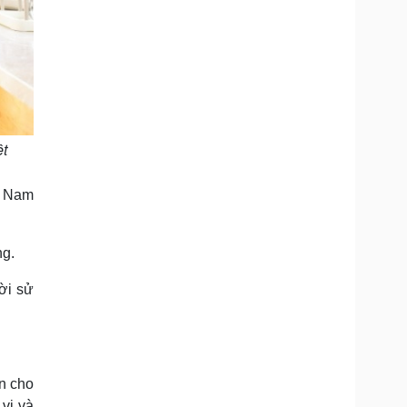
ệt
t Nam
ng.
ười sử
ôn cho
vị và