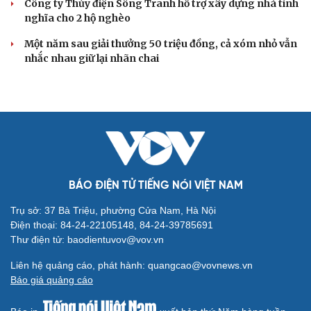
Công ty Thủy điện Sông Tranh hỗ trợ xây dựng nhà tình
nghĩa cho 2 hộ nghèo
Một năm sau giải thưởng 50 triệu đồng, cả xóm nhỏ vẫn
nhắc nhau giữ lại nhãn chai
BÁO ĐIỆN TỬ TIẾNG NÓI VIỆT NAM
Trụ sở: 37 Bà Triệu, phường Cửa Nam, Hà Nội
Điện thoại: 84-24-22105148, 84-24-39785691
Thư điện tử: baodientuvov@vov.vn
Liên hệ quảng cáo, phát hành: quangcao@vovnews.vn
Báo giá quảng cáo