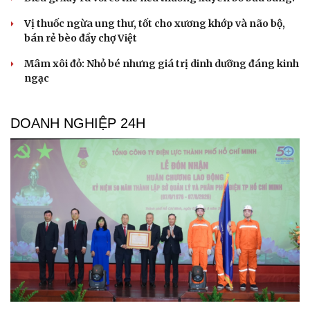
Vị thuốc ngừa ung thư, tốt cho xương khớp và não bộ,
bán rẻ bèo đầy chợ Việt
Mâm xôi đỏ: Nhỏ bé nhưng giá trị dinh dưỡng đáng kinh
ngạc
DOANH NGHIỆP 24H
Du lịch
Podcast
Tư vấn
Câu chuyện thời sự
Săn Tour
Đọc truyện đêm khuya