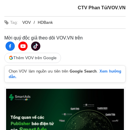
CTV Phan Tú/VOV.VN
Tag:
VOV
HDBank
Mời quý độc giả theo dõi VOV.VN trên
Thêm VOV trên Google
Chọn VOV làm nguồn ưu tiên trên
Google Search
.
Xem hướng
Kinh tế
Thị trường
dẫn.
Bất động sản
Giá vàng
Khởi nghiệp
Tiêu dùng
Tỷ giá
Chứng khoán
Giá cà phê