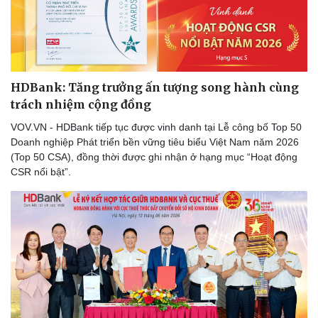
Doanh nghiệp
Công nghệ
Thông tin doanh nghiệp
Sành điệu
Doanh nghiệp 24h
Tin Công nghệ
HDBank: Tăng trưởng ấn tượng song hành cùng
Doanh nhân
Trải nghiệm
trách nhiệm cộng đồng
Vì cộng đồng
Chuyển đổi số
VOV.VN - HDBank tiếp tục được vinh danh tại Lễ công bố Top 50
Doanh nghiệp Phát triển bền vững tiêu biểu Việt Nam năm 2026
(Top 50 CSA), đồng thời được ghi nhận ở hạng mục “Hoạt động
CSR nổi bật”.