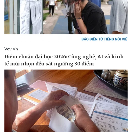
Pháp luật
Quân sự - Quốc phòng
Vụ án
Vũ khí
Tin nóng
Việt Nam
Tư vấn luật
Phân tích