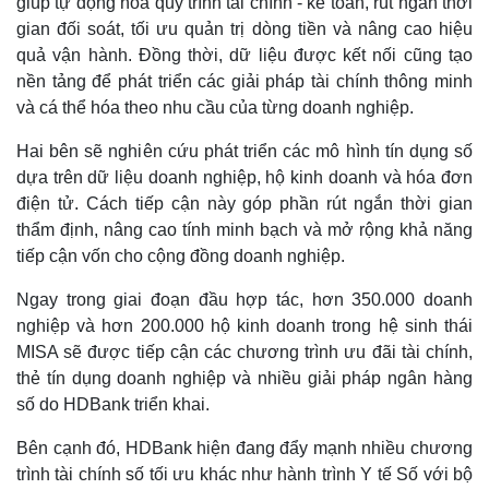
giúp tự động hóa quy trình tài chính - kế toán, rút ngắn thời
Thế giới
Multimedia
gian đối soát, tối ưu quản trị dòng tiền và nâng cao hiệu
Quan sát
Video
quả vận hành. Đồng thời, dữ liệu được kết nối cũng tạo
Cuộc sống đó đây
Ảnh
nền tảng để phát triển các giải pháp tài chính thông minh
Hồ sơ
E-Magazine
và cá thể hóa theo nhu cầu của từng doanh nghiệp.
Infographic
Hai bên sẽ nghiên cứu phát triển các mô hình tín dụng số
dựa trên dữ liệu doanh nghiệp, hộ kinh doanh và hóa đơn
điện tử. Cách tiếp cận này góp phần rút ngắn thời gian
thẩm định, nâng cao tính minh bạch và mở rộng khả năng
tiếp cận vốn cho cộng đồng doanh nghiệp.
Ngay trong giai đoạn đầu hợp tác, hơn 350.000 doanh
nghiệp và hơn 200.000 hộ kinh doanh trong hệ sinh thái
MISA sẽ được tiếp cận các chương trình ưu đãi tài chính,
thẻ tín dụng doanh nghiệp và nhiều giải pháp ngân hàng
số do HDBank triển khai.
Bên cạnh đó, HDBank hiện đang đẩy mạnh nhiều chương
trình tài chính số tối ưu khác như hành trình Y tế Số với bộ