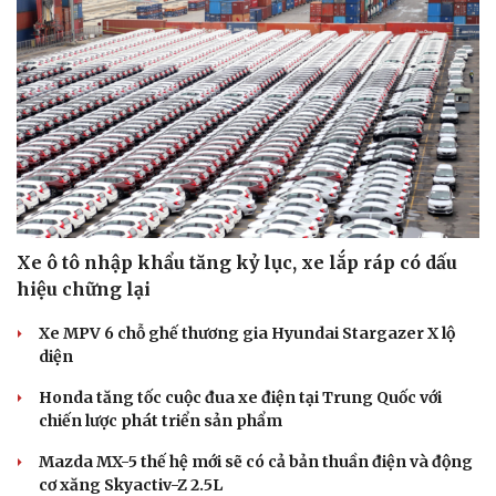
Văn hóa
Giải trí
Sân khấu - Điện ảnh
Nghệ sĩ
Văn học
Thời trang
Xe ô tô nhập khẩu tăng kỷ lục, xe lắp ráp có dấu
Âm nhạc
Sao Việt
Di sản
hiệu chững lại
Xe MPV 6 chỗ ghế thương gia Hyundai Stargazer X lộ
diện
Honda tăng tốc cuộc đua xe điện tại Trung Quốc với
chiến lược phát triển sản phẩm
Mazda MX-5 thế hệ mới sẽ có cả bản thuần điện và động
cơ xăng Skyactiv-Z 2.5L