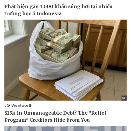
Thể thao
Ô tô - Xe máy
Bóng đá
Ô tô
Lịch thi đấu bóng đá
Xe máy
Thế giới thể thao
Tư vấn
eSports
Hậu trường