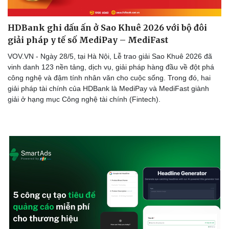
HDBank ghi dấu ấn ở Sao Khuê 2026 với bộ đôi
giải pháp y tế số MediPay – MediFast
VOV.VN - Ngày 28/5, tại Hà Nội, Lễ trao giải Sao Khuê 2026 đã
vinh danh 123 nền tảng, dịch vụ, giải pháp hàng đầu về đột phá
công nghệ và đậm tính nhân văn cho cuộc sống. Trong đó, hai
giải pháp tài chính của HDBank là MediPay và MediFast giành
giải ở hạng mục Công nghệ tài chính (Fintech).
Sức khỏe
Đời sống
Dinh dưỡng - món ngon
Nhà đẹp
Cây thuốc
Blog
Sản phụ khoa
Tình yêu - Gia đình
Nhi khoa
Nam khoa
Làm đẹp - giảm cân