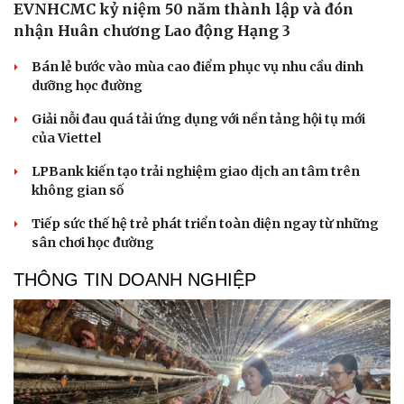
EVNHCMC kỷ niệm 50 năm thành lập và đón
check-in
Cửa sổ tình yêu
nhận Huân chương Lao động Hạng 3
Kể chuyện cho bé
Hạt giống tâm hồn
Bán lẻ bước vào mùa cao điểm phục vụ nhu cầu dinh
dưỡng học đường
Giải nỗi đau quá tải ứng dụng với nền tảng hội tụ mới
của Viettel
LPBank kiến tạo trải nghiệm giao dịch an tâm trên
không gian số
Tiếp sức thế hệ trẻ phát triển toàn diện ngay từ những
sân chơi học đường
THÔNG TIN DOANH NGHIỆP