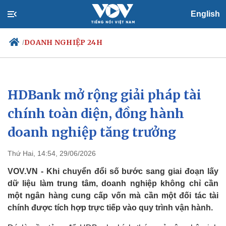
English
DOANH NGHIỆP 24H
/
HDBank mở rộng giải pháp tài
Chính trị
Xã hội
Đảng
Tin 24h
chính toàn diện, đồng hành
Tổ chức nhân sự
Dự báo thời tiết
doanh nghiệp tăng trưởng
Quốc hội
Giáo dục
Nhận diện sự thật
Dấu ấn VOV
Việc làm
Thứ Hai, 14:54, 29/06/2026
Biển đảo
VOV.VN - Khi chuyển đổi số bước sang giai đoạn lấy
dữ liệu làm trung tâm, doanh nghiệp không chỉ cần
một ngân hàng cung cấp vốn mà cần một đối tác tài
chính được tích hợp trực tiếp vào quy trình vận hành.