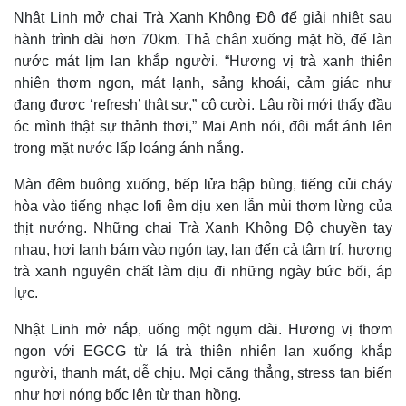
Nhật Linh mở chai Trà Xanh Không Độ để giải nhiệt sau
hành trình dài hơn 70km. Thả chân xuống mặt hồ, để làn
nước mát lịm lan khắp người. “Hương vị trà xanh thiên
nhiên thơm ngon, mát lạnh, sảng khoái, cảm giác như
Thế giới
Multimedia
đang được ‘refresh’ thật sự,” cô cười. Lâu rồi mới thấy đầu
Quan sát
Video
Cuộc sống đó đây
Ảnh
óc mình thật sự thảnh thơi,” Mai Anh nói, đôi mắt ánh lên
Hồ sơ
E-Magazine
trong mặt nước lấp loáng ánh nắng.
Infographic
Màn đêm buông xuống, bếp lửa bập bùng, tiếng củi cháy
hòa vào tiếng nhạc lofi êm dịu xen lẫn mùi thơm lừng của
thịt nướng. Những chai Trà Xanh Không Độ chuyền tay
nhau, hơi lạnh bám vào ngón tay, lan đến cả tâm trí, hương
trà xanh nguyên chất làm dịu đi những ngày bức bối, áp
lực.
Nhật Linh mở nắp, uống một ngụm dài. Hương vị thơm
ngon với EGCG từ lá trà thiên nhiên lan xuống khắp
người, thanh mát, dễ chịu. Mọi căng thẳng, stress tan biến
như hơi nóng bốc lên từ than hồng.