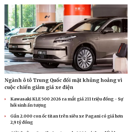
Du lịch
Podcast
Tư vấn
Câu chuyện thời sự
Săn Tour
Đọc truyện đêm khuya
check-in
Cửa sổ tình yêu
Kể chuyện cho bé
Hạt giống tâm hồn
Ngành ô tô Trung Quốc đối mặt khủng hoảng vì
cuộc chiến giảm giá xe điện
Kawasaki KLE 500 2026 ra mắt giá 211 triệu đồng - Sự
hồi sinh ấn tượng
Gần 2.000 con ốc titan trên siêu xe Pagani có giá hơn
2,9 tỷ đồng