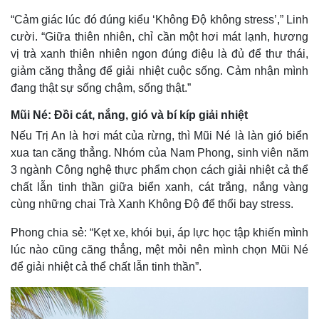
“Cảm giác lúc đó đúng kiểu ‘Không Độ không stress’,” Linh
cười. “Giữa thiên nhiên, chỉ cần một hơi mát lạnh, hương
vị trà xanh thiên nhiên ngon đúng điệu là đủ để thư thái,
giảm căng thẳng để giải nhiệt cuộc sống. Cảm nhận mình
đang thật sự sống chậm, sống thật.”
Mũi Né: Đồi cát, nắng, gió và bí kíp giải nhiệt
Nếu Trị An là hơi mát của rừng, thì Mũi Né là làn gió biển
xua tan căng thẳng. Nhóm của Nam Phong, sinh viên năm
3 ngành Công nghệ thực phẩm chọn cách giải nhiệt cả thể
chất lẫn tinh thần giữa biển xanh, cát trắng, nắng vàng
cùng những chai Trà Xanh Không Độ để thổi bay stress.
Phong chia sẻ: “Kẹt xe, khói bụi, áp lực học tập khiến mình
lúc nào cũng căng thẳng, mệt mỏi nên mình chọn Mũi Né
để giải nhiệt cả thể chất lẫn tinh thần”.