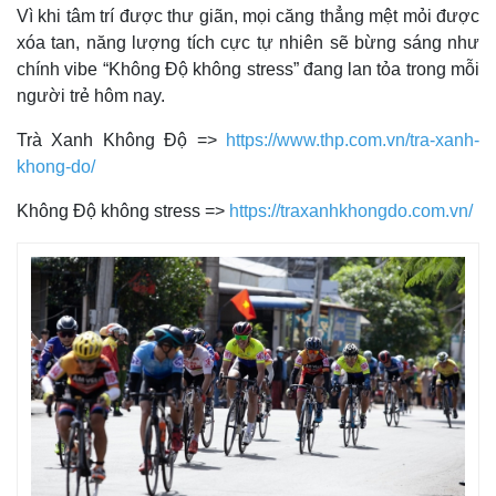
Vì khi tâm trí được thư giãn, mọi căng thẳng mệt mỏi được
xóa tan, năng lượng tích cực tự nhiên sẽ bừng sáng như
chính vibe “Không Độ không stress” đang lan tỏa trong mỗi
người trẻ hôm nay.
Trà Xanh Không Độ =>
https://www.thp.com.vn/tra-xanh-
khong-do/
Không Độ không stress =>
https://traxanhkhongdo.com.vn/