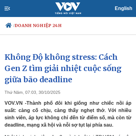
English
DOANH NGHIỆP 24H
/
Không Độ không stress: Cách
Chính trị
Xã hội
Đảng
Tin 24h
Gen Z tìm giải nhiệt cuộc sống
Tổ chức nhân sự
Dự báo thời tiết
giữa bão deadline
Quốc hội
Giáo dục
Nhận diện sự thật
Dấu ấn VOV
Việc làm
Thứ Năm, 07:03, 30/10/2025
Biển đảo
VOV.VN -Thành phố đôi khi giống như chiếc nồi áp
suất: càng cố chịu, càng thấy nghẹt thở. Với nhiều
sinh viên, áp lực không chỉ đến từ điểm số, mà còn từ
deadline, mạng xã hội và nỗi sợ tụt lại phía sau.