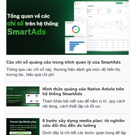
Thể thao
Ô tô - Xe máy
Bóng đá
Ô tô
Lịch thi đấu bóng đá
Xe máy
Thế giới thể thao
Tư vấn
Các chỉ số quảng cáo trong trình quản lý của SmartAds
eSports
Thông qua các chỉ số này, thương hiệu đánh giá mức độ hiển thị,
Hậu trường
tương tác, hiệu quả chi phí.
Hình thức quảng cáo Native Article trên
hệ thống SmartAds
Tham khảo bài viết sau để nắm vị trí, quy cách
nội dung, cách thiết lập và tối ưu.
6 bước xây dựng media plan: từ nghiên
cứu đối thủ đến đo lường
Dưới đây là chi tiết các bước quan trọng để lập