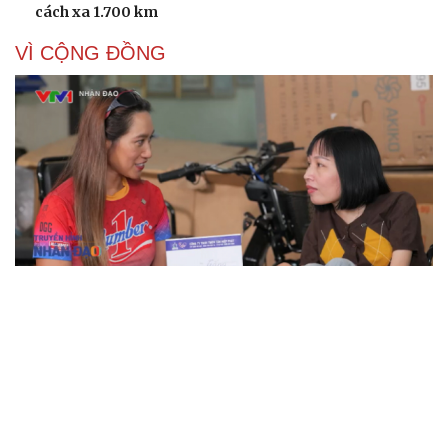
cách xa 1.700 km
VÌ CỘNG ĐỒNG
Từng đi tìm "đôi chân" cho mình, nữ giám đốc mở
ra cơ hội cho người khuyết tật
“Young Shoots of Vietnam”: Mỗi cuốn sách trao đi,
thêm một ước mơ bay cao