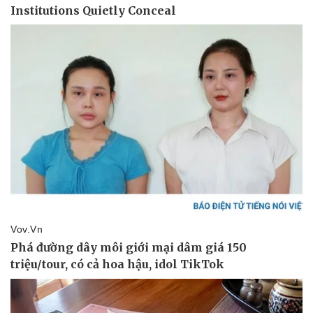
Sức khỏe
Đời sống
Dinh dưỡng - món ngon
Nhà đẹp
Cây thuốc
Blog
Sản phụ khoa
Tình yêu - Gia đình
Nhi khoa
Nam khoa
Làm đẹp - giảm cân