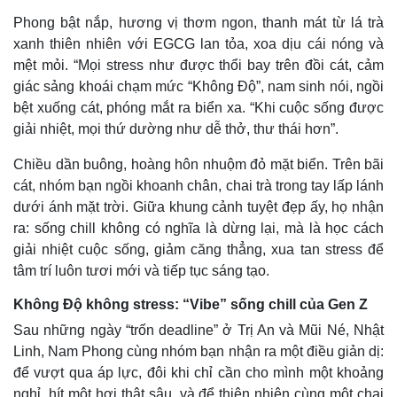
Tỷ giá
Phong bật nắp, hương vị thơm ngon, thanh mát từ lá trà
Chứng khoán
xanh thiên nhiên với EGCG lan tỏa, xoa dịu cái nóng và
Giá cà phê
mệt mỏi. “Mọi stress như được thổi bay trên đồi cát, cảm
giác sảng khoái chạm mức “Không Độ”, nam sinh nói, ngồi
bệt xuống cát, phóng mắt ra biển xa. “Khi cuộc sống được
giải nhiệt, mọi thứ dường như dễ thở, thư thái hơn”.
Chiều dần buông, hoàng hôn nhuộm đỏ mặt biển. Trên bãi
cát, nhóm bạn ngồi khoanh chân, chai trà trong tay lấp lánh
dưới ánh mặt trời. Giữa khung cảnh tuyệt đẹp ấy, họ nhận
ra: sống chill không có nghĩa là dừng lại, mà là học cách
giải nhiệt cuộc sống, giảm căng thẳng, xua tan stress để
tâm trí luôn tươi mới và tiếp tục sáng tạo.
Không Độ không stress: “Vibe” sống chill của Gen Z
Sau những ngày “trốn deadline” ở Trị An và Mũi Né, Nhật
Linh, Nam Phong cùng nhóm bạn nhận ra một điều giản dị:
để vượt qua áp lực, đôi khi chỉ cần cho mình một khoảng
nghỉ, hít một hơi thật sâu, và để thiên nhiên cùng một chai