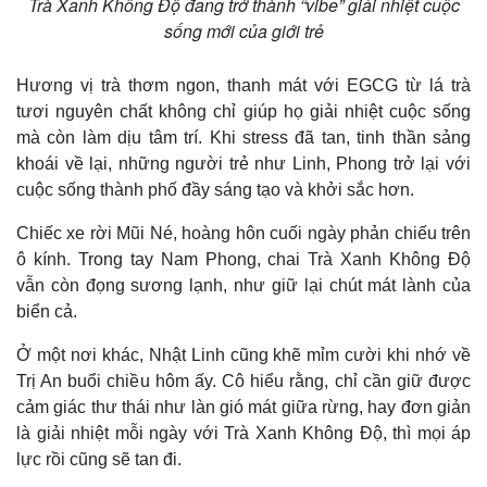
Trà Xanh Không Độ đang trở thành “vibe” giải nhiệt cuộc
sống mới của giới trẻ
Hương vị trà thơm ngon, thanh mát với EGCG từ lá trà
tươi nguyên chất không chỉ giúp họ giải nhiệt cuộc sống
mà còn làm dịu tâm trí. Khi stress đã tan, tinh thần sảng
khoái về lại, những người trẻ như Linh, Phong trở lại với
cuộc sống thành phố đầy sáng tạo và khởi sắc hơn.
Chiếc xe rời Mũi Né, hoàng hôn cuối ngày phản chiếu trên
ô kính. Trong tay Nam Phong, chai Trà Xanh Không Độ
vẫn còn đọng sương lạnh, như giữ lại chút mát lành của
Pháp luật
Quân sự - Quốc phòng
biển cả.
Vụ án
Vũ khí
Ở một nơi khác, Nhật Linh cũng khẽ mỉm cười khi nhớ về
Tin nóng
Việt Nam
Trị An buổi chiều hôm ấy. Cô hiểu rằng, chỉ cần giữ được
Tư vấn luật
Phân tích
cảm giác thư thái như làn gió mát giữa rừng, hay đơn giản
là giải nhiệt mỗi ngày với Trà Xanh Không Độ, thì mọi áp
lực rồi cũng sẽ tan đi.