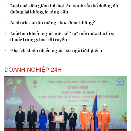
Loại quả siêu giàu tinh bột, ăn xanh vẫn bổ dưỡng đủ
đường lại không lo tăng cân
Acid uric cao ăn măng chua được không?
Loài hoa khiến người mê, kẻ “sợ” mỗi mùa thu là vị
thuốc trong y học cổ truyền
9 lợi ích khiến nhiều người bất ngờ từ thịt ếch
DOANH NGHIỆP 24H