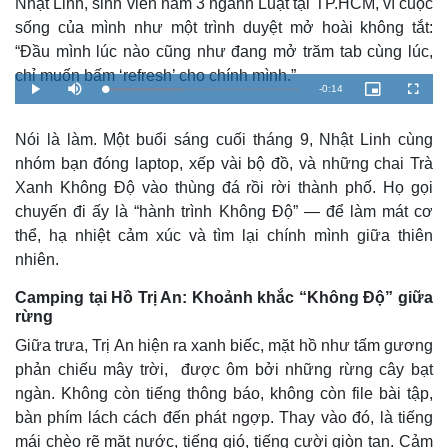
Nhật Linh, sinh viên năm 3 ngành Luật tại TP.HCM, ví cuộc
sống của mình như một trình duyệt mở hoài không tắt:
“Đầu mình lúc nào cũng như đang mở trăm tab cùng lúc,
chỉ muốn bấm ‘refresh’ cho chính mình.”
R
-
0:14
L
P
M
P
F
o
l
u
i
u
a
a
t
c
l
e
d
y
e
t
l
e
u
s
Nói là làm. Một buổi sáng cuối tháng 9, Nhật Linh cùng
d
r
c
m
:
e
r
nhóm bạn đóng laptop, xếp vài bộ đồ, và những chai Trà
4
-
e
0
i
e
a
.
n
n
Xanh Không Độ vào thùng đá rồi rời thành phố. Họ gọi
0
-
5
P
chuyến đi ấy là “hành trình Không Độ” — để làm mát cơ
i
%
i
c
thể, hạ nhiệt cảm xúc và tìm lại chính mình giữa thiên
t
n
u
r
nhiên.
e
i
Camping tại Hồ Trị An: Khoảnh khắc “Không Độ” giữa
n
rừng
g
Giữa trưa, Trị An hiện ra xanh biếc, mặt hồ như tấm gương
T
phản chiếu mây trời, được ôm bởi những rừng cây bạt
i
ngàn. Không còn tiếng thông báo, không còn file bài tập,
bàn phím lách cách đến phát ngợp. Thay vào đó, là tiếng
m
mái chèo rẽ mặt nước, tiếng gió, tiếng cười giòn tan. Cảm