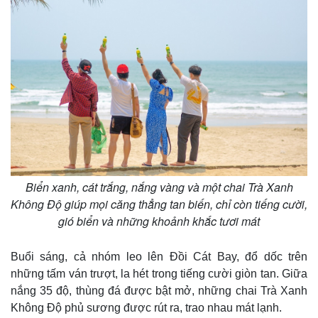
Biển xanh, cát trắng, nắng vàng và một chai Trà Xanh
Không Độ giúp mọi căng thẳng tan biến, chỉ còn tiếng cười,
gió biển và những khoảnh khắc tươi mát
Buổi sáng, cả nhóm leo lên Đồi Cát Bay, đổ dốc trên
những tấm ván trượt, la hét trong tiếng cười giòn tan. Giữa
Kinh tế
Thị trường
nắng 35 độ, thùng đá được bật mở, những chai Trà Xanh
Bất động sản
Giá vàng
Không Độ phủ sương được rút ra, trao nhau mát lạnh.
Khởi nghiệp
Tiêu dùng