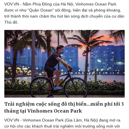
VOV.VN - Nằm Phía Đông của Hà Nội, Vinhomes Ocean Park
được ví như “Quận Ocean” sôi động, hiện đại và phóng khoáng,
trở thành thỏi nam châm thu hút làn sóng dịch chuyển của cư dân
Thủ đô.
Trải nghiệm cuộc sống đô thị biển…miễn phí tới 3
tháng tại Vinhomes Ocean Park
Sức khỏe
Đời sống
VOV.VN - Vinhomes Ocean Park (Gia Lâm, Hà Nội) đang mở ra
Dinh dưỡng - món ngon
Nhà đẹp
cơ hội cho các khách thuê trải nghiệm môi trường sống mới với
Cây thuốc
Blog