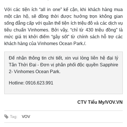
Bất động sản
Giá vàng
Khởi nghiệp
Tiêu dùng
Với các tiện ích “all in one” kế cận, khi khách hàng mua
Tỷ giá
một căn hộ, sẽ đồng thời được hưởng trọn không gian
Chứng khoán
sống đẳng cấp với quần thể tiện ích triệu đô và các dịch vụ
Giá cà phê
tiêu chuẩn Vinhomes. Bởi vậy, “chỉ từ 430 triệu đồng” là
mức giá trị khởi điểm “gây sốt” từ chính sách hỗ trợ các
khách hàng của Vinhomes Ocean Park./.
Để nhận thông tin chi tiết, xin vui lòng liên hệ đại lý
Tân Thời Đại - Đơn vị phân phối độc quyền Sapphire
2- Vinhomes Ocean Park.
Hotline: 0916.623.991
CTV Tiểu My/VOV.VN
Tag:
VOV