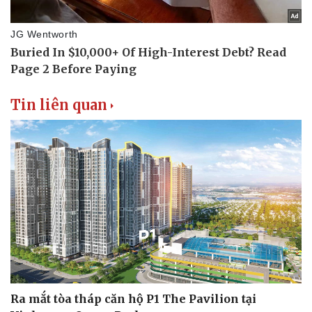
Doanh nghiệp
Công nghệ
Thông tin doanh nghiệp
Sành điệu
Doanh nghiệp 24h
Tin Công nghệ
Doanh nhân
Trải nghiệm
Tin liên quan
Vì cộng đồng
Chuyển đổi số
Ra mắt tòa tháp căn hộ P1 The Pavilion tại