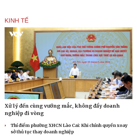
KINH TẾ
Xử lý đến cùng vướng mắc, không đẩy doanh
Văn hóa
Giải trí
nghiệp đi vòng
Sân khấu - Điện ảnh
Nghệ sĩ
Văn học
Thời trang
Thí điểm phường XHCN Lào Cai: Khi chính quyền xoay
Âm nhạc
Sao Việt
sở thủ tục thay doanh nghiệp