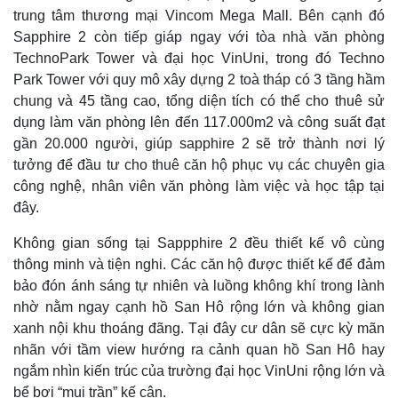
trung tâm thương mại Vincom Mega Mall. Bên cạnh đó
Sapphire 2 còn tiếp giáp ngay với tòa nhà văn phòng
TechnoPark Tower và đại học VinUni, trong đó Techno
Park Tower với quy mô xây dựng 2 toà tháp có 3 tầng hầm
chung và 45 tầng cao, tổng diện tích có thể cho thuê sử
dụng làm văn phòng lên đến 117.000m2 và công suất đạt
gần 20.000 người, giúp sapphire 2 sẽ trở thành nơi lý
tưởng để đầu tư cho thuê căn hộ phục vụ các chuyên gia
công nghệ, nhân viên văn phòng làm việc và học tập tại
đây.
Không gian sống tại Sappphire 2 đều thiết kế vô cùng
thông minh và tiện nghi. Các căn hộ được thiết kế để đảm
bảo đón ánh sáng tự nhiên và luồng không khí trong lành
nhờ nằm ngay cạnh hồ San Hô rộng lớn và không gian
xanh nội khu thoáng đãng. Tại đây cư dân sẽ cực kỳ mãn
nhãn với tầm view hướng ra cảnh quan hồ San Hô hay
ngắm nhìn kiến trúc của trường đại học VinUni rộng lớn và
Kinh tế
Thị trường
bể bơi “mui trần” kế cận.