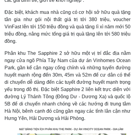
các gia đình trẻ, giới trẻ khởi nghiệp”.
Đặc biệt, khách mua nhà cũng có cơ hội sở hữu quà tặng
tân gia như gói nội thất giá trị tới 380 triệu, voucher
VinFast lên tới 150 triệu đồng và quà tặng lì xì năm mới 50
Thế giới
Multimedia
triệu đồng, nâng mức tổng giá trị quà tặng lên tới 580 triệu
Quan sát
Video
đồng.
Cuộc sống đó đây
Ảnh
Hồ sơ
E-Magazine
Phân khu The Sapphire 2 sở hữu một vị trí đắc địa nằm
Infographic
ngay cửa ngõ Phía Tây Nam của dự án Vinhomes Ocean
Park, gần kế cận ngay cổng chính và những tuyến đường
huyết mạnh rộng đến 30m, 45m và 52m để cư dân có thể
di chuyển dễ dàng đến các tuyết đường huyết mạnh trọng
yếu trong đô thị. Đặc biệt Sapphire 2 liên kết trực diện với
đường Lý Thánh Tông (Đông Dư - Dương Xa) và quốc lộ
5B để di chuyển nhanh chóng về các hướng đi trung tâm
Hà Nội, bênh cạnh đó cũng gần ngay các tỉnh lân cận như
Hưng Yên, Hải Dương và Hải Phòng.