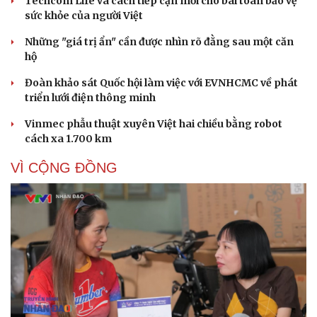
Techcom Life và cách tiếp cận mới cho bài toán bảo vệ
sức khỏe của người Việt
Những "giá trị ẩn" cần được nhìn rõ đằng sau một căn
hộ
Đoàn khảo sát Quốc hội làm việc với EVNHCMC về phát
Cải chính
triển lưới điện thông minh
Vinmec phẫu thuật xuyên Việt hai chiều bằng robot
cách xa 1.700 km
VÌ CỘNG ĐỒNG