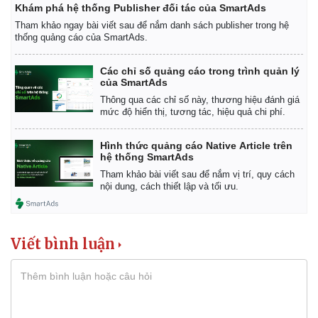
Khám phá hệ thống Publisher đối tác của SmartAds
Tham khảo ngay bài viết sau để nắm danh sách publisher trong hệ
thống quảng cáo của SmartAds.
Các chỉ số quảng cáo trong trình quản lý
của SmartAds
Thông qua các chỉ số này, thương hiệu đánh giá
mức độ hiển thị, tương tác, hiệu quả chi phí.
Hình thức quảng cáo Native Article trên
hệ thống SmartAds
Tham khảo bài viết sau để nắm vị trí, quy cách
nội dung, cách thiết lập và tối ưu.
Pháp luật
Quân sự - Quốc phòng
Viết bình luận
Vụ án
Vũ khí
Tin nóng
Việt Nam
Tư vấn luật
Phân tích