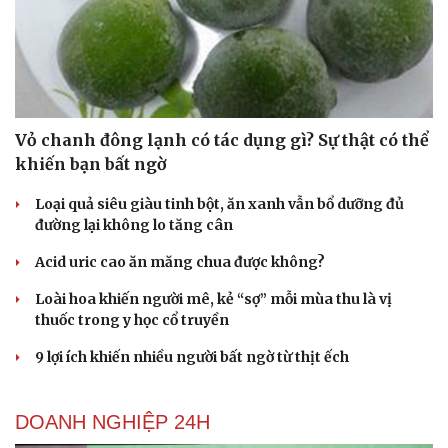
Vỏ chanh đông lạnh có tác dụng gì? Sự thật có thể
khiến bạn bất ngờ
Loại quả siêu giàu tinh bột, ăn xanh vẫn bổ dưỡng đủ
đường lại không lo tăng cân
Du lịch
Podcast
Tư vấn
Câu chuyện thời sự
Acid uric cao ăn măng chua được không?
Săn Tour
Đọc truyện đêm khuya
Loài hoa khiến người mê, kẻ “sợ” mỗi mùa thu là vị
check-in
Cửa sổ tình yêu
thuốc trong y học cổ truyền
Kể chuyện cho bé
Hạt giống tâm hồn
9 lợi ích khiến nhiều người bất ngờ từ thịt ếch
DOANH NGHIỆP 24H