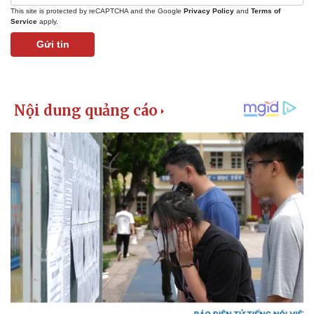
This site is protected by reCAPTCHA and the Google
Privacy Policy
and
Terms of
Service
apply.
Gửi tin