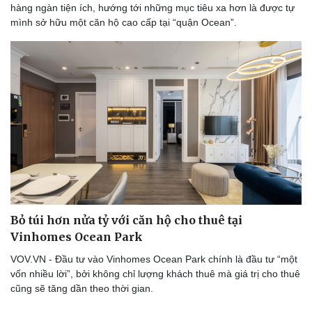
hàng ngàn tiện ích, hướng tới những mục tiêu xa hơn là được tự
Sản phụ khoa
Tình yêu - Gia đình
mình sở hữu một căn hộ cao cấp tại “quận Ocean”.
Nhi khoa
Nam khoa
Làm đẹp - giảm cân
Phòng mạch online
Ăn sạch sống khỏe
Bỏ túi hơn nửa tỷ với căn hộ cho thuê tại
Vinhomes Ocean Park
VOV.VN - Đầu tư vào Vinhomes Ocean Park chính là đầu tư “một
vốn nhiều lời”, bởi không chỉ lượng khách thuê mà giá trị cho thuê
cũng sẽ tăng dần theo thời gian.