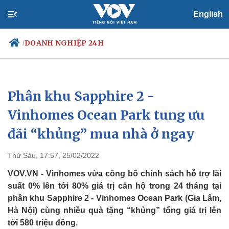
English
DOANH NGHIỆP 24H
/
Phân khu Sapphire 2 -
Chính trị
Xã hội
Đảng
Tin 24h
Vinhomes Ocean Park tung ưu
Tổ chức nhân sự
Dự báo thời tiết
đãi “khủng” mua nhà ở ngay
Quốc hội
Giáo dục
Nhận diện sự thật
Dấu ấn VOV
Việc làm
Thứ Sáu, 17:57, 25/02/2022
Biển đảo
VOV.VN - Vinhomes vừa công bố chính sách hỗ trợ lãi
suất 0% lên tới 80% giá trị căn hộ trong 24 tháng tại
phân khu Sapphire 2 - Vinhomes Ocean Park (Gia Lâm,
Hà Nội) cùng nhiều quà tặng “khủng” tổng giá trị lên
tới 580 triệu đồng.