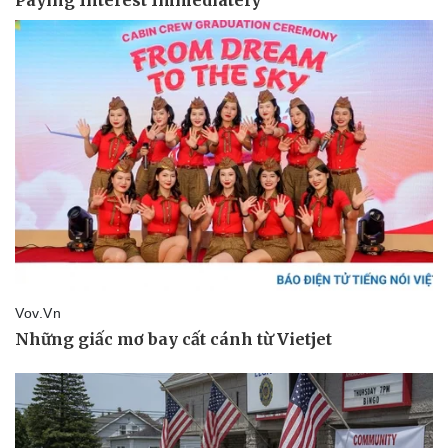
Thể thao
Ô tô - Xe máy
Bóng đá
Ô tô
Lịch thi đấu bóng đá
Xe máy
Thế giới thể thao
Tư vấn
eSports
Hậu trường