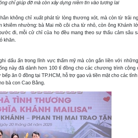
hông chỉ giúp đỡ mà còn xây dựng niềm tin vào tương lai
n không chỉ xuất phát từ lòng thương xót, mà còn từ trải n
ểm khiêm nhường: bà Mai mồ côi cha từ nhỏ, còn ông Khánh lớ
i bước đi, mỗi cử chỉ của họ đều mang theo sự thấu cảm sâu s
ó khăn.
 ghi dấu ấn trong lĩnh vực thẩm mỹ mà còn gắn liền với những
hống này đã dành hơn 100 tỉ đồng cho các chương trình cộng 
bếp ăn 0 đồng tại TP.HCM, hỗ trợ gạo và tiền mặt cho các tỉnh
cho bà con Cao Bằng.