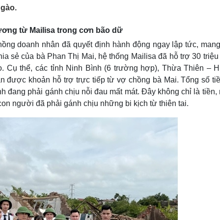
Lịch thi đấu bóng đá
Xe máy
ngào.
Thế giới thể thao
Tư vấn
eSports
V
hương từ Mailisa trong cơn bão dữ
Hậu trường
chồng doanh nhân đã quyết định hành động ngay lập tức, mang
Văn hóa
Giải trí
D
ia sẻ của bà Phan Thị Mai, hệ thống Mailisa đã hỗ trợ 30 triệ
Sân khấu - Điện ảnh
Nghệ sĩ
o. Cụ thể, các tỉnh Ninh Bình (6 trường hợp), Thừa Thiên – H
Văn học
Thời trang
 được khoản hỗ trợ trực tiếp từ vợ chồng bà Mai. Tổng số tiề
Âm nhạc
Sao Việt
c
nh đang phải gánh chịu nỗi đau mất mát. Đây không chỉ là tiền,
Di sản
on người đã phải gánh chịu những bi kịch từ thiên tai.