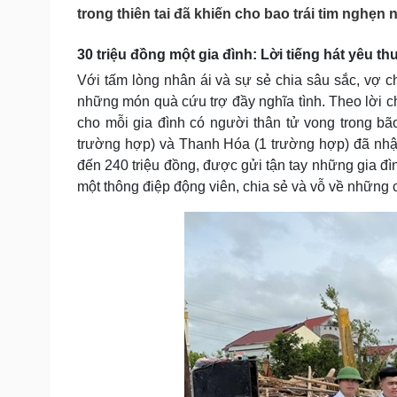
Tin nóng
Việt Nam
trong thiên tai đã khiến cho bao trái tim nghẹn 
Tư vấn luật
Phân tích
30 triệu đồng một gia đình: Lời tiếng hát yêu t
Với tấm lòng nhân ái và sự sẻ chia sâu sắc, vợ 
Sức khỏe
Đời sống
những món quà cứu trợ đầy nghĩa tình. Theo lời ch
Dinh dưỡng - món ngon
Nhà đẹp
cho mỗi gia đình có người thân tử vong trong bã
Cây thuốc
Blog
trường hợp) và Thanh Hóa (1 trường hợp) đã nhận
Sản phụ khoa
Tình yêu - Gia đình
đến 240 triệu đồng, được gửi tận tay những gia đì
Nhi khoa
một thông điệp động viên, chia sẻ và vỗ về những c
Nam khoa
Làm đẹp - giảm cân
Phòng mạch online
Ăn sạch sống khỏe
Cải chính