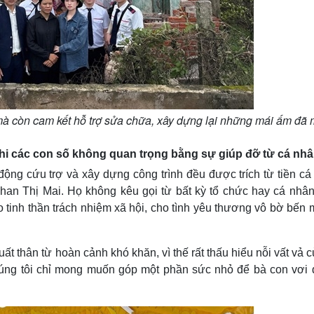
 mà còn cam kết hỗ trợ sửa chữa, xây dựng lại những mái ấm đã 
hi các con số không quan trọng bằng sự giúp đỡ từ cá nh
 động cứu trợ và xây dựng công trình đều được trích từ tiền c
n Thị Mai. Họ không kêu gọi từ bất kỳ tổ chức hay cá nhân
tinh thần trách nhiệm xã hội, cho tình yêu thương vô bờ bến 
t thân từ hoàn cảnh khó khăn, vì thế rất thấu hiểu nỗi vất vả 
chúng tôi chỉ mong muốn góp một phần sức nhỏ để bà con vơi đ