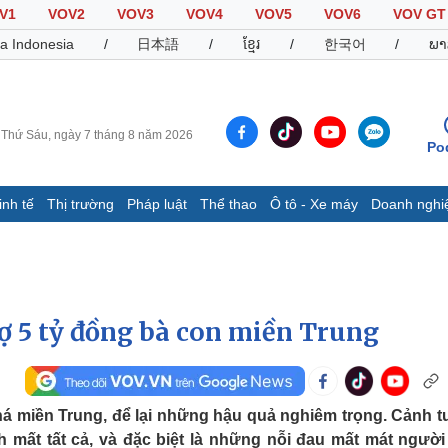
V1
VOV2
VOV3
VOV4
VOV5
VOV6
VOV GT
a Indonesia
/
日本語
/
ខ្មែរ
/
한국어
/
ພາ
Thứ Sáu, ngày 7 tháng 8 năm 2026
Po
inh tế
Thị trường
Pháp luật
Thể thao
Ô tô - Xe máy
Doanh nghi
Thế giới
Multimedia
K
Quan sát
Video
B
Cuộc sống đó đây
Ảnh
K
Hồ sơ
E-Magazine
rợ 5 tỷ đồng bà con miền Trung
Infographic
Thể thao
Ô tô - Xe máy
D
há miền Trung, để lại những hậu quả nghiêm trọng. Cảnh 
Bóng đá
Ô tô
T
h mất tất cả, và đặc biệt là những nỗi đau mất mát người