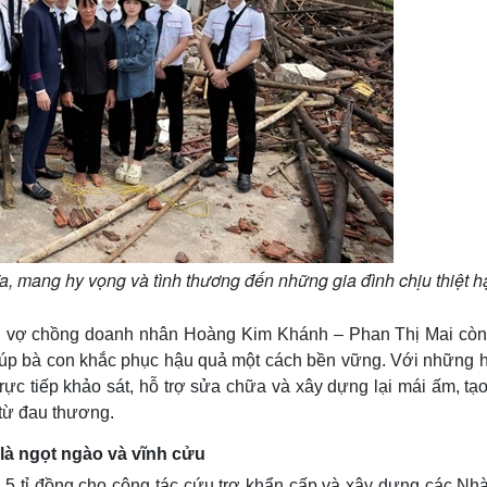
a, mang hy vọng và tình thương đến những gia đình chịu thiệt h
ời, vợ chồng doanh nhân Hoàng Kim Khánh – Phan Thị Mai còn
iúp bà con khắc phục hậu quả một cách bền vững. Với những h
ực tiếp khảo sát, hỗ trợ sửa chữa và xây dựng lại mái ấm, tạ
từ đau thương.
 là ngọt ngào và vĩnh cửu
h 5 tỉ đồng cho công tác cứu trợ khẩn cấp và xây dựng các Nhà