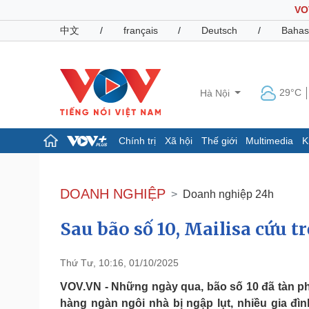
VO
中文
/
français
/
Deutsch
/
Bahas
29°C
Hà Nội
Chính trị
Xã hội
Thế giới
Multimedia
K
Chính trị
Xã hội
Đảng
Tin 24h
DOANH NGHIỆP
Doanh nghiệp 24h
Tổ chức nhân sự
Dự báo thời tiết
Quốc hội
Giáo dục
Sau bão số 10, Mailisa cứu t
Nhận diện sự thật
Dấu ấn VOV
Việc làm
Biển đảo
Thứ Tư, 10:16, 01/10/2025
Pháp luật
Quân sự - Quốc phòng
VOV.VN - Những ngày qua, bão số 10 đã tàn p
Vụ án
Vũ khí
hàng ngàn ngôi nhà bị ngập lụt, nhiều gia đìn