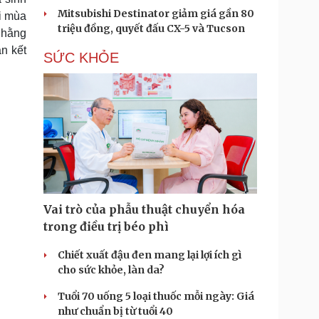
Mitsubishi Destinator giảm giá gần 80
ỗi mùa
triệu đồng, quyết đấu CX-5 và Tucson
g hằng
n kết
SỨC KHỎE
Vai trò của phẫu thuật chuyển hóa
trong điều trị béo phì
Chiết xuất đậu đen mang lại lợi ích gì
cho sức khỏe, làn da?
Tuổi 70 uống 5 loại thuốc mỗi ngày: Giá
như chuẩn bị từ tuổi 40