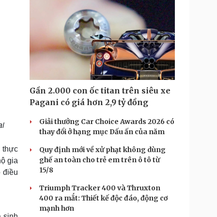
Gần 2.000 con ốc titan trên siêu xe
Pagani có giá hơn 2,9 tỷ đồng
Giải thưởng Car Choice Awards 2026 có
ại
thay đổi ở hạng mục Dấu ấn của năm
 thực
Quy định mới về xử phạt không dùng
ghế an toàn cho trẻ em trên ô tô từ
ộ gia
15/8
o điều
Triumph Tracker 400 và Thruxton
400 ra mắt: Thiết kế độc đáo, động cơ
mạnh hơn
 sinh