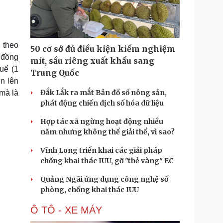
Doanh nghiệp 24h
Tin Công nghệ
Doanh nhân
Trải nghiệm
ì cộng đồng
Chuyển đổi số
 theo
50 cơ sở đủ điều kiện kiểm nghiệm
u lịch
Podcast
u đồng
mít, sầu riêng xuất khẩu sang
Tư vấn
Câu chuyện thời sự
uế (1
Trung Quốc
Săn Tour
Đọc truyện đêm khuya
n lên
heck-in
Cửa sổ tình yêu
Đắk Lắk ra mắt Bản đồ số nông sản,
 mà là
Kể chuyện cho bé
phát động chiến dịch số hóa dữ liệu
Hạt giống tâm hồn
Hợp tác xã ngừng hoạt động nhiều
năm nhưng không thể giải thể, vì sao?
Vĩnh Long triển khai các giải pháp
chống khai thác IUU, gỡ "thẻ vàng" EC
Quảng Ngãi ứng dụng công nghệ số
phòng, chống khai thác IUU
Ô TÔ - XE MÁY