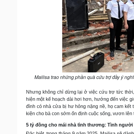
Mailisa trao những phần quà cứu trợ đầy ý nghĩ
Nhưng không chỉ dừng lại ở việc cứu trợ tức th
hiện một kế hoạch dài hơi hơn, hướng đến việc g
đình có nhà cửa bị hư hỏng nặng nề, họ cam kết tr
kiện cho bà con sớm ổn định cuộc sống, vươn lên 
5 tỷ đồng cho mái nhà tình thương: Tình người
Đặc biệt, trong tháng 9 năm 2025, Mailisa sẽ dàn