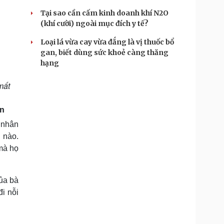
Tại sao cần cấm kinh doanh khí N2O
(khí cười) ngoài mục đích y tế?
Loại lá vừa cay vừa đắng là vị thuốc bổ
gan, biết dùng sức khoẻ càng thăng
hạng
mất
ân
á nhân
 nào.
mà họ
của bà
i nỗi