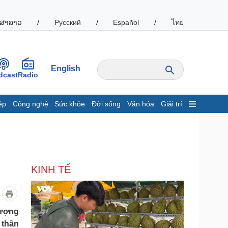
ສາລາວ
/
Русский
/
Español
/
ไทย
English
dcast
Radio
ệp
Công nghệ
Sức khỏe
Đời sống
Văn hóa
Giải trí
inh tế
Thị trường
ất động sản
Giá vàng
hởi nghiệp
Tiêu dùng
Tỷ giá
KINH TẾ
Chứng khoán
Giá cà phê
oanh nghiệp
Công nghệ
tượng
hông tin doanh nghiệp
Sành điệu
 thân