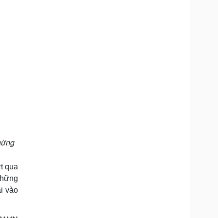
ngừng
t qua
những
i vào