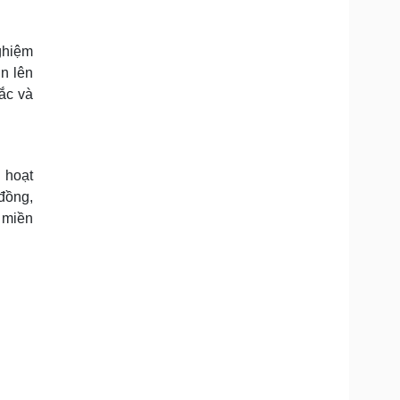
ghiệm
n lên
ắc và
 hoạt
đồng,
 miền