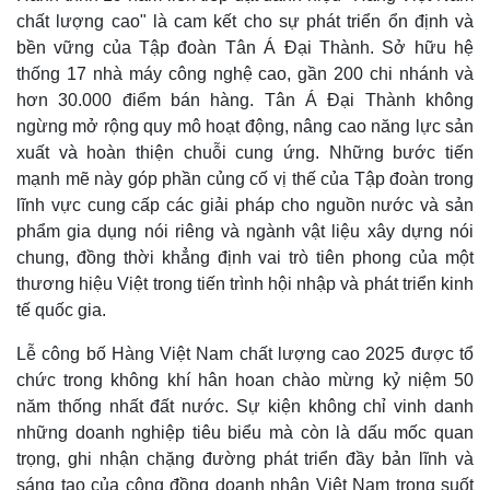
Bóng đá
Ô tô
chất lượng cao" là cam kết cho sự phát triển ổn định và
Lịch thi đấu bóng đá
Xe máy
bền vững của Tập đoàn Tân Á Đại Thành. Sở hữu hệ
Thế giới thể thao
Tư vấn
thống 17 nhà máy công nghệ cao, gần 200 chi nhánh và
eSports
hơn 30.000 điểm bán hàng. Tân Á Đại Thành không
Hậu trường
ngừng mở rộng quy mô hoạt động, nâng cao năng lực sản
xuất và hoàn thiện chuỗi cung ứng. Những bước tiến
mạnh mẽ này góp phần củng cố vị thế của Tập đoàn trong
lĩnh vực cung cấp các giải pháp cho nguồn nước và sản
phẩm gia dụng nói riêng và ngành vật liệu xây dựng nói
chung, đồng thời khẳng định vai trò tiên phong của một
thương hiệu Việt trong tiến trình hội nhập và phát triển kinh
tế quốc gia.
Lễ công bố Hàng Việt Nam chất lượng cao 2025 được tổ
chức trong không khí hân hoan chào mừng kỷ niệm 50
năm thống nhất đất nước. Sự kiện không chỉ vinh danh
những doanh nghiệp tiêu biểu mà còn là dấu mốc quan
trọng, ghi nhận chặng đường phát triển đầy bản lĩnh và
sáng tạo của cộng đồng doanh nhân Việt Nam trong suốt