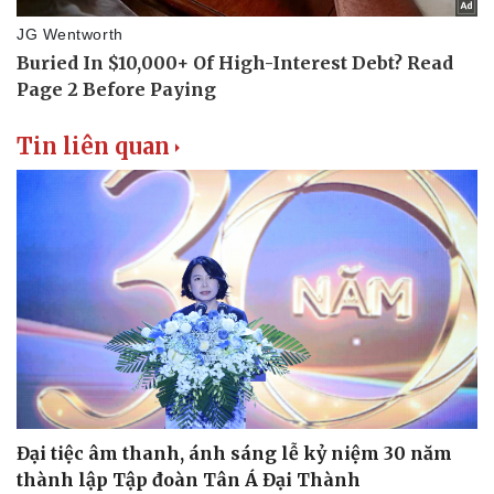
Tin liên quan
Du lịch
Podcast
Tư vấn
Câu chuyện thời sự
Săn Tour
Đọc truyện đêm khuya
check-in
Cửa sổ tình yêu
Kể chuyện cho bé
Đại tiệc âm thanh, ánh sáng lễ kỷ niệm 30 năm
Hạt giống tâm hồn
thành lập Tập đoàn Tân Á Đại Thành