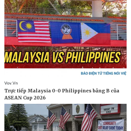
Nam khoa
Làm đẹp - giảm cân
Phòng mạch online
Ăn sạch sống khỏe