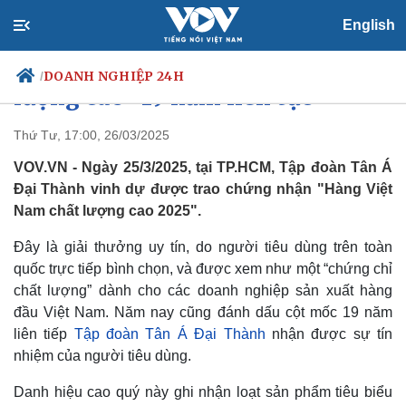
Tập đoàn Tân Á Đại Thành với
English
danh hiệu “Hàng Việt Nam chất
DOANH NGHIỆP 24H
/
lượng cao” 19 năm liên tục
Thứ Tư, 17:00, 26/03/2025
VOV.VN - Ngày 25/3/2025, tại TP.HCM, Tập đoàn Tân Á
Chính trị
Xã hội
Đại Thành vinh dự được trao chứng nhận "Hàng Việt
Đảng
Tin 24h
Nam chất lượng cao 2025".
Tổ chức nhân sự
Dự báo thời tiết
Quốc hội
Giáo dục
Đây là giải thưởng uy tín, do người tiêu dùng trên toàn
Nhận diện sự thật
Dấu ấn VOV
quốc trực tiếp bình chọn, và được xem như một “chứng chỉ
Việc làm
chất lượng” dành cho các doanh nghiệp sản xuất hàng
Biển đảo
đầu Việt Nam. Năm nay cũng đánh dấu cột mốc 19 năm
liên tiếp
Tập đoàn Tân Á Đại Thành
nhận được sự tín
nhiệm của người tiêu dùng.
Danh hiệu cao quý này ghi nhận loạt sản phẩm tiêu biểu