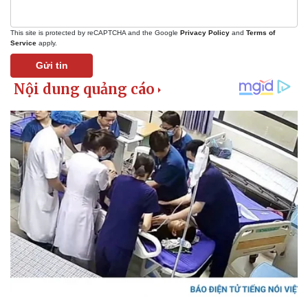
Doanh nghiệp 24h
Tin Công nghệ
Doanh nhân
Trải nghiệm
Vì cộng đồng
Chuyển đổi số
This site is protected by reCAPTCHA and the Google
Privacy Policy
and
Terms of
Service
apply.
Gửi tin