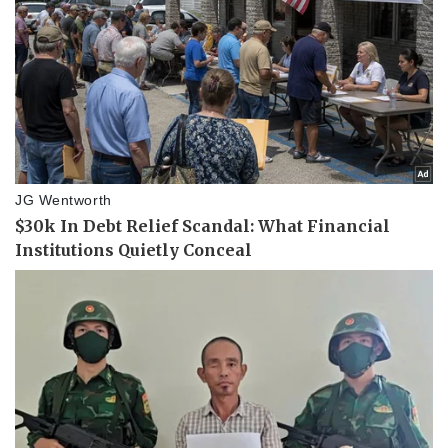
Văn hóa
Giải trí
Sân khấu - Điện ảnh
Nghệ sĩ
Văn học
Thời trang
Âm nhạc
Sao Việt