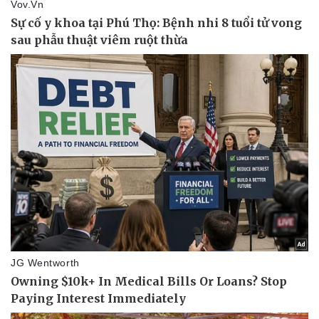
Sức khỏe
Đời sống
Dinh dưỡng - món ngon
Nhà đẹp
Cây thuốc
Blog
Sản phụ khoa
Tình yêu - Gia đình
Nhi khoa