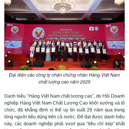
Thế giới
Multimedia
Quan sát
Video
Cuộc sống đó đây
Ảnh
Hồ sơ
E-Magazine
Đại diện các công ty nhận chứng nhận Hàng Việt Nam
Infographic
chất lượng cao năm 2025
Danh hiệu "Hàng Việt Nam chất lượng cao", do Hội Doanh
nghiệp Hàng Việt Nam Chất Lượng Cao khởi xướng và tổ
chức, đã khẳng định vị thế uy tín suốt 29 năm qua trong
lòng người tiêu dùng trên cả nước. Để đạt được danh hiệu
này, các doanh nghiệp phải vượt qua “tiêu chí kép” khắt