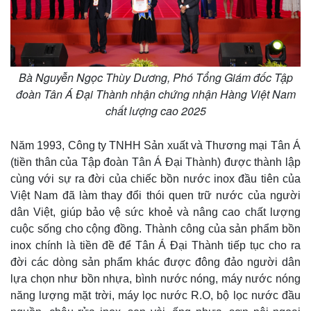
Bà Nguyễn Ngọc Thùy Dương, Phó Tổng Giám đốc Tập
Kinh tế
Thị trường
đoàn Tân Á Đại Thành nhận chứng nhận Hàng Việt Nam
Bất động sản
Giá vàng
chất lượng cao 2025
Khởi nghiệp
Tiêu dùng
Tỷ giá
Chứng khoán
Năm 1993, Công ty TNHH Sản xuất và Thương mại Tân Á
Giá cà phê
(tiền thân của Tập đoàn Tân Á Đại Thành) được thành lập
cùng với sự ra đời của chiếc bồn nước inox đầu tiên của
Việt Nam đã làm thay đổi thói quen trữ nước của người
dân Việt, giúp bảo vệ sức khoẻ và nâng cao chất lượng
cuộc sống cho cộng đồng. Thành công của sản phẩm bồn
inox chính là tiền đề để Tân Á Đại Thành tiếp tục cho ra
đời các dòng sản phẩm khác được đông đảo người dân
lựa chọn như bồn nhựa, bình nước nóng, máy nước nóng
năng lượng mặt trời, máy lọc nước R.O, bộ lọc nước đầu