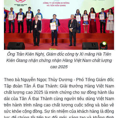
Pháp luật
Quân sự - Quốc phòng
Vụ án
Vũ khí
Tin nóng
Việt Nam
Tư vấn luật
Phân tích
Ông Trần Kiên Nghị, Giám đốc công ty Xi măng Hà Tiên
Kiên Giang nhận chứng nhận Hàng Việt Nam chất lượng
cao 2025
Theo bà Nguyễn Ngọc Thùy Dương - Phó Tổng Giám đốc
Tập đoàn Tân Á Đại Thành: Giải thưởng Hàng Việt Nam
chất lượng cao 2025 là minh chứng cho sự đồng hành lâu
dài của Tân Á Đại Thành cùng người tiêu dùng Việt Nam
trên hành trình nâng cao chất lượng cuộc sống và bảo vệ
sức khỏe cộng đồng. Sự tín nhiệm của khách hàng là động
lực để chúng tôi tiếp tục đổi mới, sáng tạo và khẳng định