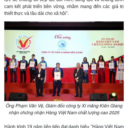
cam kết phát triển bền vững, nhằm mang đến các giá trị
thiết thực và lâu dài cho xã hội”.
Ông Phạm Văn Vệ, Giám đốc công ty Xi măng Kiên Giang
nhận chứng nhận Hàng Việt Nam chất lượng cao 2025
Thể thao
Ô tô - Xe máy
Hành trình 19 năm liên tiếp đạt danh hiệu "Hàng Việt Nam