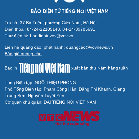
đã tăng 10 bậc xếp hạng, chính thức được vinh danh tại vị trí 81
trong Top 500 doanh nghiệp tư nhân lớn nhất Việt Nam năm 2023
theo Bảng xếp hạng uy tín VNR500.
BÁO ĐIỆN TỬ TIẾNG NÓI VIỆT NAM
Trụ sở: 37 Bà Triệu, phường Cửa Nam, Hà Nội
Điện thoại: 84-24-22105148, 84-24-39785691
Thư điện tử: baodientuvov@vov.vn
Liên hệ quảng cáo, phát hành: quangcao@vovnews.vn
Báo giá quảng cáo
Báo in
xuất bản thứ Năm hàng tuần