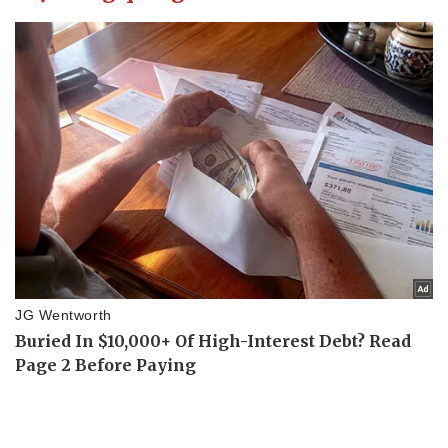
Pháp luật
Quân sự - Quốc phòng
Vụ án
Vũ khí
Tin nóng
Việt Nam
Tư vấn luật
Phân tích