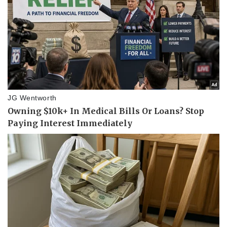
Thể thao
Ô tô - Xe máy
Bóng đá
Ô tô
Lịch thi đấu bóng đá
Xe máy
Thế giới thể thao
Tư vấn
eSports
Hậu trường