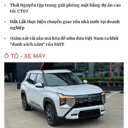
Thái Nguyên tập trung giải phóng mặt bằng dự án cao
tốc CT07
Đắk Lắk thực hiện chuyển giao vốn nhà nước tại doanh
nghiệp
Giám sát tài sản mã hóa để sớm đưa Việt Nam ra khỏi
"danh sách xám" của FATF
Ô TÔ - XE MÁY
Văn hóa
Giải trí
Sân khấu - Điện ảnh
Nghệ sĩ
Văn học
Thời trang
Âm nhạc
Sao Việt
Di sản