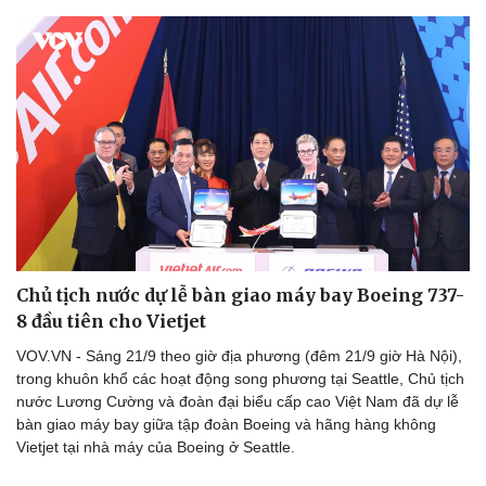
Chủ tịch nước dự lễ bàn giao máy bay Boeing 737-
8 đầu tiên cho Vietjet
VOV.VN - Sáng 21/9 theo giờ địa phương (đêm 21/9 giờ Hà Nội),
Sức khỏe
Đời sống
trong khuôn khổ các hoạt động song phương tại Seattle, Chủ tịch
Dinh dưỡng - món ngon
Nhà đẹp
nước Lương Cường và đoàn đại biểu cấp cao Việt Nam đã dự lễ
Cây thuốc
Blog
bàn giao máy bay giữa tập đoàn Boeing và hãng hàng không
Sản phụ khoa
Tình yêu - Gia đình
Vietjet tại nhà máy của Boeing ở Seattle.
Nhi khoa
Nam khoa