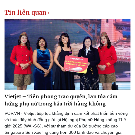
Tin liên quan
Doanh nghiệp
Công nghệ
Thông tin doanh nghiệp
Sành điệu
Doanh nghiệp 24h
Tin Công nghệ
Doanh nhân
Trải nghiệm
Vì cộng đồng
Chuyển đổi số
Vietjet – Tiên phong trao quyền, lan tỏa cảm
hứng phụ nữ trong bầu trời hàng không
VOV.VN - Vietjet tiếp tục khẳng định cam kết phát triển bền vững
và thúc đẩy bình đẳng giới tại Hội nghị Phụ nữ Hàng không Thế
giới 2025 (WAI-SG), với sự tham dự của Bộ trưởng cấp cao
Singapore Sun Xueling cùng hơn 300 lãnh đạo và chuyên gia