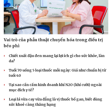
Vai trò của phẫu thuật chuyển hóa trong điều trị
béo phì
Chiết xuất đậu đen mang lại lợi ích gì cho sức khỏe, làn
da?
Tuổi 70 uống 5 loại thuốc mỗi ngày: Giá như chuẩn bị từ
tuổi 40
Tại sao cần cấm kinh doanh khí N2O (khí cười) ngoài
mục đích y tế?
Loại lá vừa cay vừa đắng là vị thuốc bổ gan, biết dùng
sức khoẻ càng thăng hạng
Du lịch
Podcast