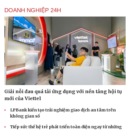
Tư vấn
Câu chuyện thời sự
DOANH NGHIỆP 24H
Săn Tour
Đọc truyện đêm khuya
check-in
Cửa sổ tình yêu
Kể chuyện cho bé
Hạt giống tâm hồn
Giải nỗi đau quá tải ứng dụng với nền tảng hội tụ
mới của Viettel
LPBank kiến tạo trải nghiệm giao dịch an tâm trên
không gian số
Tiếp sức thế hệ trẻ phát triển toàn diện ngay từ những