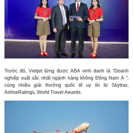
Thế giới
Multimedia
Quan sát
Video
Cuộc sống đó đây
Ảnh
Hồ sơ
E-Magazine
Infographic
Trước đó, Vietjet từng được ABA vinh danh là “Doanh
nghiệp xuất sắc nhất ngành hàng không Đông Nam Á ”,
cùng nhiều giải thưởng quốc tế uy tín từ Skytrax,
AirlineRatings, World Travel Awards.