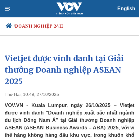
English
DOANH NGHIỆP 24H
/
Vietjet được vinh danh tại Giải
Chính trị
Xã hội
Đảng
Tin 24h
thưởng Doanh nghiệp ASEAN
Tổ chức nhân sự
Dự báo thời tiết
2025
Quốc hội
Giáo dục
Nhận diện sự thật
Dấu ấn VOV
Việc làm
Thứ Hai, 10:49, 27/10/2025
Biển đảo
VOV.VN - Kuala Lumpur, ngày 26/10/2025 – Vietjet
được vinh danh “Doanh nghiệp xuất sắc nhất ngành
du lịch Đông Nam Á” tại Giải thưởng Doanh nghiệp
ASEAN (ASEAN Business Awards – ABA) 2025, với vị
thế hàng không hàng đầu khu vực, trong khuôn khổ