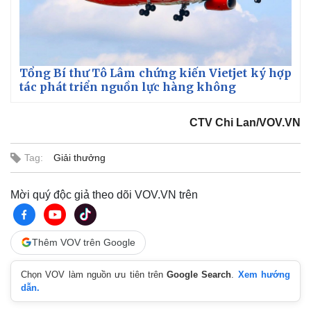
Tổng Bí thư Tô Lâm chứng kiến Vietjet ký hợp
tác phát triển nguồn lực hàng không
CTV Chi Lan/VOV.VN
Tag:
Giải thưởng
Kinh tế
Thị trường
Mời quý độc giả theo dõi VOV.VN trên
Bất động sản
Giá vàng
Khởi nghiệp
Tiêu dùng
Tỷ giá
Chứng khoán
Thêm VOV trên Google
Giá cà phê
Chọn VOV làm nguồn ưu tiên trên
Google Search
.
Xem hướng
dẫn.