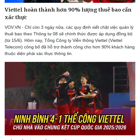
Viettel hoàn thành hơn 90% lượng thuê bao cần
xác thực
VOV.VN - Chỉ còn 3 ngày nữa, các quy định siết chặt việc quản lý
thuê bao theo Thông tư 08 sẽ chính thức được áp dụng đồng bộ
(từ 15/6). Hôm nay, Tổng Công ty Viễn thông Viettel (Viettel
Telecom) công bố đã hỗ trợ thành công cho hơn 90% khách hàng
thuộc diện phải xác thực thông tin.