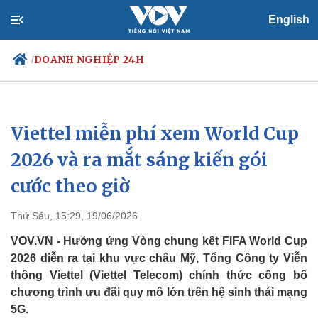
English
DOANH NGHIỆP 24H
/
Viettel miễn phí xem World Cup
Chính trị
Xã hội
Đảng
Tin 24h
2026 và ra mắt sáng kiến gói
Tổ chức nhân sự
Dự báo thời tiết
cước theo giờ
Quốc hội
Giáo dục
Nhận diện sự thật
Dấu ấn VOV
Việc làm
Thứ Sáu, 15:29, 19/06/2026
Biển đảo
VOV.VN - Hưởng ứng Vòng chung kết FIFA World Cup
2026 diễn ra tại khu vực châu Mỹ, Tổng Công ty Viễn
thông Viettel (Viettel Telecom) chính thức công bố
chương trình ưu đãi quy mô lớn trên hệ sinh thái mạng
5G.