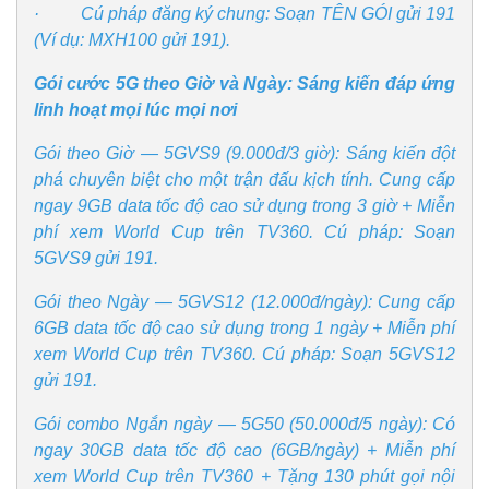
· Cú pháp đăng ký chung: Soạn TÊN GÓI gửi 191
(Ví dụ: MXH100 gửi 191).
Gói cước 5G theo Giờ và Ngày: Sáng kiến đáp ứng
linh hoạt mọi lúc mọi nơi
Gói theo Giờ — 5GVS9 (9.000đ/3 giờ): Sáng kiến đột
phá chuyên biệt cho một trận đấu kịch tính. Cung cấp
Pháp luật
Quân sự - Quốc phòng
ngay 9GB data tốc độ cao sử dụng trong 3 giờ + Miễn
phí xem World Cup trên TV360. Cú pháp: Soạn
Vụ án
Vũ khí
Tin nóng
Việt Nam
5GVS9 gửi 191.
Tư vấn luật
Phân tích
Gói theo Ngày — 5GVS12 (12.000đ/ngày): Cung cấp
6GB data tốc độ cao sử dụng trong 1 ngày + Miễn phí
xem World Cup trên TV360. Cú pháp: Soạn 5GVS12
gửi 191.
Gói combo Ngắn ngày — 5G50 (50.000đ/5 ngày): Có
ngay 30GB data tốc độ cao (6GB/ngày) + Miễn phí
xem World Cup trên TV360 + Tặng 130 phút gọi nội