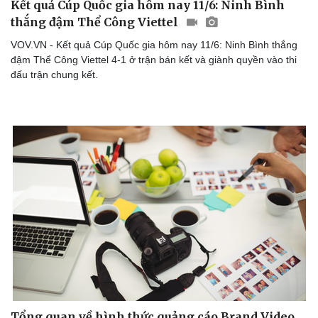
Kết quả Cúp Quốc gia hôm nay 11/6: Ninh Bình
thắng đậm Thể Công Viettel
Văn hóa
Giải trí
Sân khấu - Điện ảnh
Nghệ sĩ
VOV.VN - Kết quả Cúp Quốc gia hôm nay 11/6: Ninh Bình thắng
Văn học
Thời trang
đậm Thể Công Viettel 4-1 ở trận bán kết và giành quyền vào thi
Âm nhạc
Sao Việt
đấu trận chung kết.
Di sản
Tổng quan về hình thức quảng cáo Brand Video