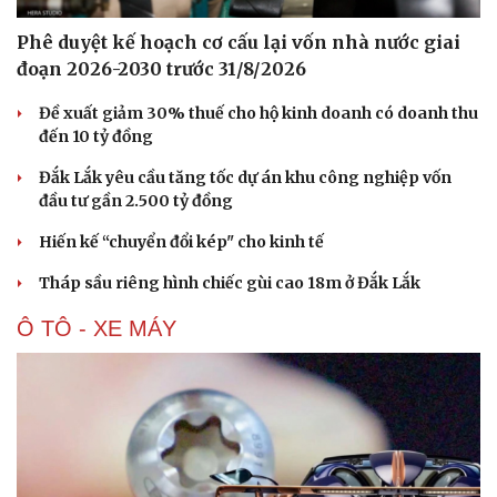
Phê duyệt kế hoạch cơ cấu lại vốn nhà nước giai
đoạn 2026-2030 trước 31/8/2026
Đề xuất giảm 30% thuế cho hộ kinh doanh có doanh thu
đến 10 tỷ đồng
Đắk Lắk yêu cầu tăng tốc dự án khu công nghiệp vốn
đầu tư gần 2.500 tỷ đồng
Hiến kế “chuyển đổi kép" cho kinh tế
Tháp sầu riêng hình chiếc gùi cao 18m ở Đắk Lắk
Ô TÔ - XE MÁY
Du lịch
Podcast
Tư vấn
Câu chuyện thời sự
Săn Tour
Đọc truyện đêm khuya
check-in
Cửa sổ tình yêu
Kể chuyện cho bé
Hạt giống tâm hồn