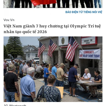
Doanh nghiệp
Công nghệ
Thông tin doanh nghiệp
Sành điệu
Doanh nghiệp 24h
Tin Công nghệ
Doanh nhân
Trải nghiệm
Vì cộng đồng
Chuyển đổi số