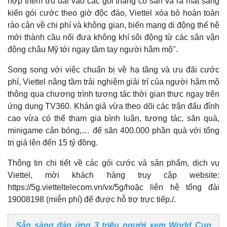
hợp thêm ưu đãi vào các gói tháng có sẵn và ra mắt sáng
kiến gói cước theo giờ độc đáo, Viettel xóa bỏ hoàn toàn
rào cản về chi phí và không gian, biến mạng di động thế hệ
mới thành cầu nối đưa không khí sôi động từ các sân vận
động châu Mỹ tới ngay tầm tay người hâm mộ".
Song song với việc chuẩn bị về hạ tầng và ưu đãi cước
phí, Viettel nâng tầm trải nghiệm giải trí của người hâm mộ
thông qua chương trình tương tác thời gian thực ngay trên
ứng dụng TV360. Khán giả vừa theo dõi các trận đấu đỉnh
cao vừa có thể tham gia bình luận, tương tác, săn quà,
minigame cản bóng,… để săn 400.000 phần quà với tổng
trị giá lên đến 15 tỷ đồng.
Thông tin chi tiết về các gói cước và sản phẩm, dịch vụ
Viettel, mời khách hàng truy cập website:
https://5g.vietteltelecom.vn/vx/5g/hoặc liên hệ tổng đài
19008198 (miễn phí) để được hỗ trợ trực tiếp./.
Sẵn sàng đáp ứng 3 triệu người xem World Cup