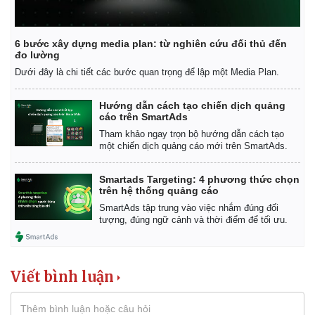
Bóng đá
Ô tô
Lịch thi đấu bóng đá
Xe máy
6 bước xây dựng media plan: từ nghiên cứu đối thủ đến
Thế giới thể thao
Tư vấn
đo lường
eSports
Dưới đây là chi tiết các bước quan trọng để lập một Media Plan.
Hậu trường
Hướng dẫn cách tạo chiến dịch quảng
cáo trên SmartAds
Tham khảo ngay trọn bộ hướng dẫn cách tạo
một chiến dịch quảng cáo mới trên SmartAds.
Smartads Targeting: 4 phương thức chọn
trên hệ thống quảng cáo
SmartAds tập trung vào việc nhắm đúng đối
tượng, đúng ngữ cảnh và thời điểm để tối ưu.
Viết bình luận