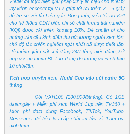
Viettel đã thực hiện giải pháp xử lý tín hiệu cho thiết bị
lấy kênh encoder tại VTV giúp tối ưu thêm 2 – 3 giây
độ trễ so với tín hiệu gốc. Đồng thời, việc tối ưu KPI
cho hệ thống CDN giúp chỉ số chất lượng trải nghiệm
(KQI) được cải thiện khoảng 10%. Để chuẩn bị cho
những trận cầu kinh điển thu hút lượng người xem lớn,
chế độ tác chiến nghiêm ngặt nhất đã được thiết lập.
Hệ thống giám sát chủ động 24/7 từng biến động, kết
hợp với hệ thống BOT tự động đo lường và cảnh báo
10 phút/lần.
Tích hợp quyền xem World Cup vào gói cước 5G
tháng
· Gói MXH100 (100.000đ/tháng): Có 1GB
data/ngày + Miễn phí xem World Cup trên TV360 +
Miễn phí data dùng Facebook, TikTok, YouTube,
Messenger để liên tục cập nhật tin tức và tham gia
bình luận.