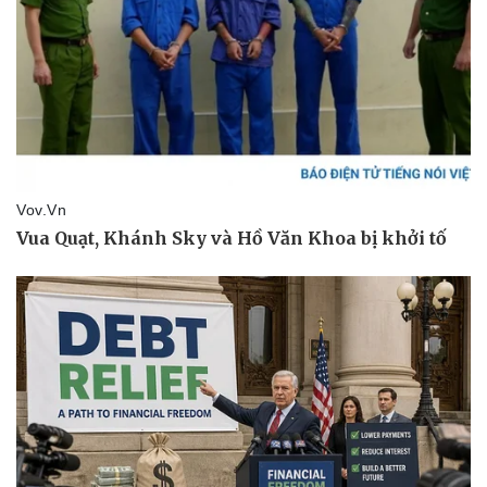
Sức khỏe
Đời sống
Dinh dưỡng - món ngon
Nhà đẹp
Cây thuốc
Blog
Sản phụ khoa
Tình yêu - Gia đình
Nhi khoa
Nam khoa
Làm đẹp - giảm cân
Phòng mạch online
Ăn sạch sống khỏe