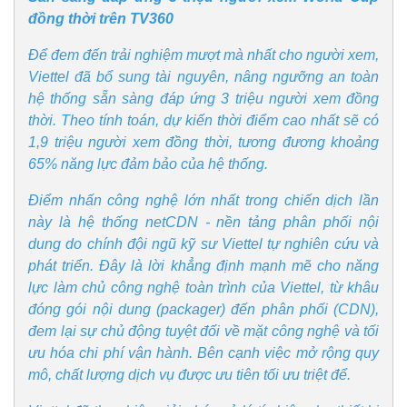
đồng thời trên TV360
Để đem đến trải nghiệm mượt mà nhất cho người xem,
Viettel đã bổ sung tài nguyên, nâng ngưỡng an toàn
hệ thống sẵn sàng đáp ứng 3 triệu người xem đồng
thời. Theo tính toán, dự kiến thời điểm cao nhất sẽ có
1,9 triệu người xem đồng thời, tương đương khoảng
65% năng lực đảm bảo của hệ thống.
Điểm nhấn công nghệ lớn nhất trong chiến dịch lần
này là hệ thống netCDN - nền tảng phân phối nội
dung do chính đội ngũ kỹ sư Viettel tự nghiên cứu và
phát triển. Đây là lời khẳng định mạnh mẽ cho năng
lực làm chủ công nghệ toàn trình của Viettel, từ khâu
Kinh tế
Thị trường
đóng gói nội dung (packager) đến phân phối (CDN),
Bất động sản
Giá vàng
đem lại sự chủ động tuyệt đối về mặt công nghệ và tối
Khởi nghiệp
Tiêu dùng
ưu hóa chi phí vận hành. Bên cạnh việc mở rộng quy
Tỷ giá
mô, chất lượng dịch vụ được ưu tiên tối ưu triệt để.
Chứng khoán
Giá cà phê