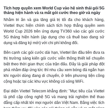
Tích hợp quyền xem World Cup vào hệ sinh thái gói 5G
tháng hiện hành và ra mắt gói cước theo giờ và ngày
Thế giới
Multimedia
Nhằm tri ân và gia tăng giá trị tối đa cho khách hàng,
Quan sát
Video
Viettel thực hiện chính sách tích hợp thẳng quyền xem
Cuộc sống đó đây
Ảnh
Hồ sơ
E-Magazine
World Cup 2026 trên ứng dụng TV360 vào các gói cước
Infographic
5G tháng hiện hành (áp dụng cho cả thuê bao đang sử
dụng và đăng ký mới) với chi phí không đổi.
Bên cạnh các gói cước dài hạn, Viettel lần đầu tiên đưa ra
thị trường sáng kiến gói cước viễn thông thiết kế chuyên
biệt theo thời gian thực của trận đấu. Đây là giải pháp đột
phá nhằm đáp ứng tức thì nhu cầu xem bóng đá ngắn hạn
khi người dùng đang di chuyển, ở trên phương tiện công
cộng hoặc tại các khu vực không có sóng WiFi.
Đại diện Viettel Telecom khẳng định: "Mục tiêu của Viettel
là phổ cập công nghệ 5G và mang trải nghiệm thể thao
đẳng cấp nhất tới mọi người dân Việt Nam. Bằng việc tích