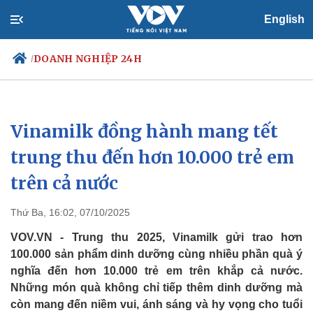
English
DOANH NGHIỆP 24H
/
Vinamilk đồng hành mang tết
Chính trị
Xã hội
Đảng
Tin 24h
trung thu đến hơn 10.000 trẻ em
Tổ chức nhân sự
Dự báo thời tiết
trên cả nước
Quốc hội
Giáo dục
Nhận diện sự thật
Dấu ấn VOV
Việc làm
Thứ Ba, 16:02, 07/10/2025
Biển đảo
VOV.VN - Trung thu 2025, Vinamilk gửi trao hơn
100.000 sản phẩm dinh dưỡng cùng nhiều phần quà ý
nghĩa đến hơn 10.000 trẻ em trên khắp cả nước.
Những món quà không chỉ tiếp thêm dinh dưỡng mà
còn mang đến niềm vui, ánh sáng và hy vọng cho tuổi