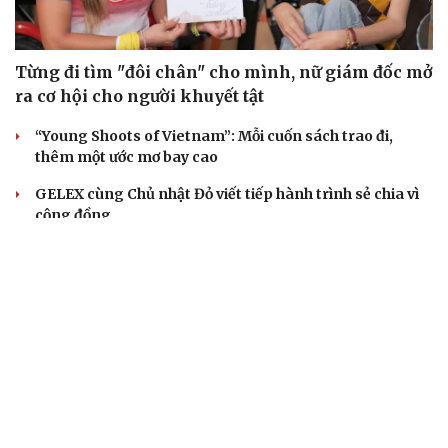
Từng đi tìm "đôi chân" cho mình, nữ giám đốc mở
ra cơ hội cho người khuyết tật
“Young Shoots of Vietnam”: Mỗi cuốn sách trao đi,
thêm một ước mơ bay cao
GELEX cùng Chủ nhật Đỏ viết tiếp hành trình sẻ chia vì
cộng đồng
Công ty Thủy điện Sông Tranh hỗ trợ xây dựng nhà tình
nghĩa cho 2 hộ nghèo
Một năm sau giải thưởng 50 triệu đồng, cả xóm nhỏ vẫn
nhắc nhau giữ lại nhãn chai