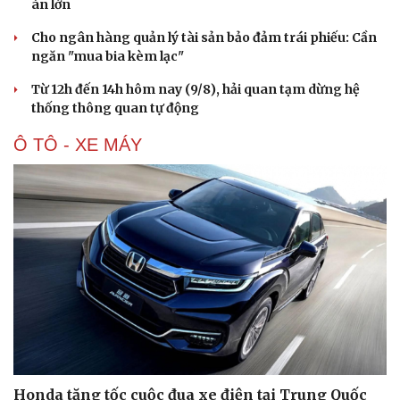
án lớn
Cho ngân hàng quản lý tài sản bảo đảm trái phiếu: Cần
ngăn "mua bia kèm lạc"
Từ 12h đến 14h hôm nay (9/8), hải quan tạm dừng hệ
thống thông quan tự động
Ô TÔ - XE MÁY
Du lịch
Podcast
Tư vấn
Câu chuyện thời sự
Săn Tour
Đọc truyện đêm khuya
check-in
Cửa sổ tình yêu
Kể chuyện cho bé
Hạt giống tâm hồn
Honda tăng tốc cuộc đua xe điện tại Trung Quốc