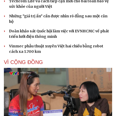
Techcom Life và cách tiếp cận mới cho bài toán bảo vệ
sức khỏe của người Việt
Những "giá trị ẩn" cần được nhìn rõ đằng sau một căn
hộ
Đoàn khảo sát Quốc hội làm việc với EVNHCMC về phát
triển lưới điện thông minh
Vinmec phẫu thuật xuyên Việt hai chiều bằng robot
cách xa 1.700 km
VÌ CỘNG ĐỒNG