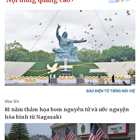
Doanh nghiệp
Công nghệ
Thông tin doanh nghiệp
Sành điệu
Doanh nghiệp 24h
Tin Công nghệ
Doanh nhân
Trải nghiệm
Vì cộng đồng
Chuyển đổi số