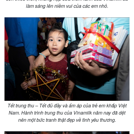
làm sáng lên niềm vui của các em nhỏ.
Pháp luật
Quân sự - Quốc phòng
Vụ án
Vũ khí
Tin nóng
Việt Nam
Tư vấn luật
Phân tích
Tết trung thu – Tết đủ đầy và ấm áp của trẻ em khắp Việt
Nam. Hành trình trung thu của Vinamilk năm nay đã dệt
nên một bức tranh thật đẹp về tình yêu thương.