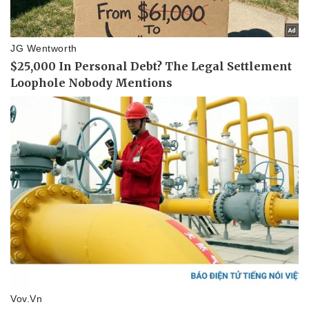
Sức khỏe
Đời sống
Dinh dưỡng - món ngon
Nhà đẹp
Cây thuốc
Blog
Sản phụ khoa
Tình yêu - Gia đình
Nhi khoa
Nam khoa
Làm đẹp - giảm cân
Phòng mạch online
Ăn sạch sống khỏe