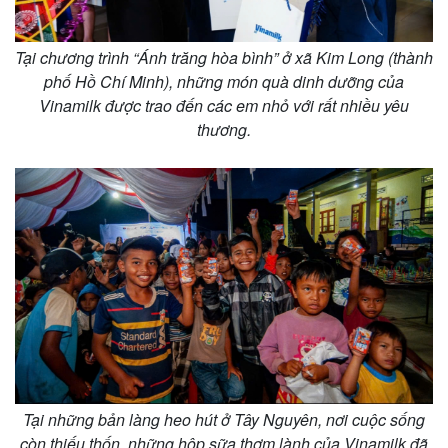
Tại chương trình “Ánh trăng hòa bình” ở xã Kim Long (thành
phố Hồ Chí Minh), những món quà dinh dưỡng của
Vinamilk được trao đến các em nhỏ với rất nhiều yêu
thương.
Tại những bản làng heo hút ở Tây Nguyên, nơi cuộc sống
còn thiếu thốn, những hộp sữa thơm lành của Vinamilk đã