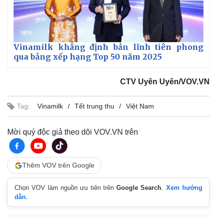
Vinamilk khẳng định bản lĩnh tiên phong
qua bảng xếp hạng Top 50 năm 2025
CTV Uyên Uyên/VOV.VN
Thể thao
Ô tô - Xe máy
Bóng đá
Ô tô
Tag:
Vinamilk
Tết trung thu
Việt Nam
Lịch thi đấu bóng đá
Xe máy
Thế giới thể thao
Tư vấn
Mời quý độc giả theo dõi VOV.VN trên
eSports
Hậu trường
Thêm VOV trên Google
Chọn VOV làm nguồn ưu tiên trên
Google Search
.
Xem hướng
dẫn.