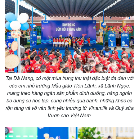
Thế giới
Multimedia
Quan sát
Video
Tại Đà Nẵng, có một mùa trung thu thật đặc biệt đã đến với
Cuộc sống đó đây
Ảnh
các em nhỏ trường Mẫu giáo Tiên Lãnh, xã Lãnh Ngọc,
Hồ sơ
E-Magazine
mang theo hàng ngàn sản phẩm dinh dưỡng, hàng nghìn
Infographic
bộ dụng cụ học tập, cùng nhiều quà bánh, những khúc ca
rộn ràng và vô vàn tình yêu thương từ Vinamilk và Quỹ sữa
Vươn cao Việt Nam.