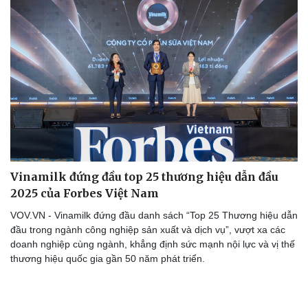
Vinamilk đứng đầu top 25 thương hiệu dẫn đầu
Văn hóa
Giải trí
2025 của Forbes Việt Nam
Sân khấu - Điện ảnh
Nghệ sĩ
VOV.VN - Vinamilk đứng đầu danh sách “Top 25 Thương hiệu dẫn
Văn học
Thời trang
đầu trong ngành công nghiệp sản xuất và dịch vụ”, vượt xa các
Âm nhạc
Sao Việt
doanh nghiệp cùng ngành, khẳng định sức mạnh nội lực và vị thế
Di sản
thương hiệu quốc gia gần 50 năm phát triển.