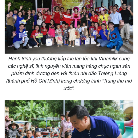
Hành trình yêu thương tiếp tục lan tỏa khi Vinamilk cùng
các nghệ sĩ, tình nguyện viên mang hàng chục ngàn sản
Kinh tế
Thị trường
phẩm dinh dưỡng đến với thiếu nhi đảo Thiềng Liềng
Bất động sản
Giá vàng
(thành phố Hồ Chí Minh) trong chương trình “Trung thu mơ
Khởi nghiệp
Tiêu dùng
Tỷ giá
ước”.
Chứng khoán
Giá cà phê