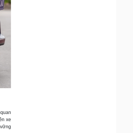
 quan
rên xe
 vững