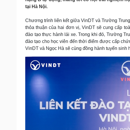
Tin nóng
Việt Nam
tại Hà Nội.
Tư vấn luật
Phân tích
Chương trình liên kết giữa VinDT và Trường Trun
thỏa thuận của hai đơn vị, VinDT sẽ cung cấp toàn
Sức khỏe
Đời sống
đào tạo thực hành lái xe. Trong khi đó, Trường T
Dinh dưỡng - món ngon
Nhà đẹp
đào tạo cho học viên đến thời điểm được cấp chứn
Cây thuốc
Blog
VinDT và Ngọc Hà sẽ cùng đồng hành tuyển sinh h
Sản phụ khoa
Tình yêu - Gia đình
Nhi khoa
Nam khoa
Làm đẹp - giảm cân
Phòng mạch online
Ăn sạch sống khỏe
Cải chính