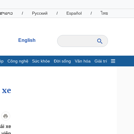
ສາລາວ
/
Русский
/
Español
/
ไทย
English
ệp
Công nghệ
Sức khỏe
Đời sống
Văn hóa
Giải trí
inh tế
Thị trường
ất động sản
Giá vàng
hởi nghiệp
Tiêu dùng
 xe
Tỷ giá
Chứng khoán
Giá cà phê
oanh nghiệp
Công nghệ
ái xe
hông tin doanh nghiệp
Sành điệu
 viên