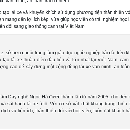
 xe văn minh, an toàn, trách nhiệm”.
tạo lái xe và khuyến khích sử dụng phương tiện thân thiện vớ
mang đến lợi ích kép, vừa giúp học viên có trải nghiệm học l
ển đổi sang giao thông xanh tại Việt Nam.
xe, sở hữu chuỗi trung tâm giáo dục nghề nghiệp trải dài trên k
tạo lái xe thuần điện đầu tiên và lớn nhất tại Việt Nam, cam 
lượng cao để xây dựng một cộng đồng lái xe văn minh, an toàn
g tâm Dạy nghề Ngọc Hà được thành lập từ năm 2005, cho đến 
 sát hạch lái xe ô tô. Với cơ sở vật chất khang trang, hiện đ
ch vụ tiện ích, thân thiện đối với học viên, luôn đặt khách h