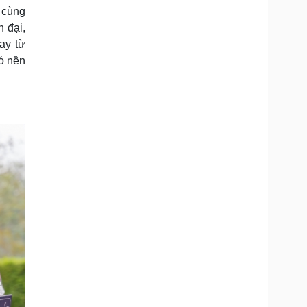
 cùng
 đại,
ay từ
có nền