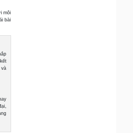
i môi
ái bài
hắp
kết
 và
nay
ại,
àng