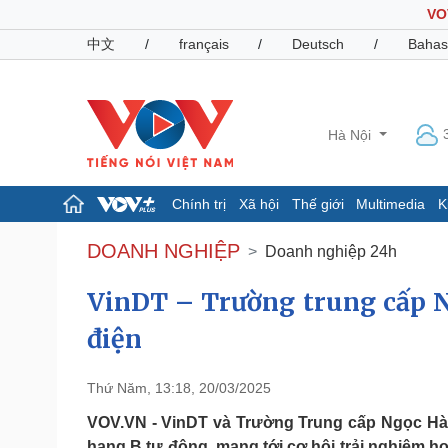
VO
中文
/
français
/
Deutsch
/
Bahas
Hà Nội
Chính trị
Xã hội
Thế giới
Multimedia
K
Chính trị
Xã hội
DOANH NGHIỆP
Doanh nghiệp 24h
Đảng
Tin 24h
Tổ chức nhân sự
Dự báo thời tiết
VinDT – Trường trung cấp Ng
Quốc hội
Giáo dục
điện
Nhận diện sự thật
Dấu ấn VOV
Việc làm
Biển đảo
Thứ Năm, 13:18, 20/03/2025
Pháp luật
Quân sự - Quốc phòng
VOV.VN - VinDT và Trường Trung cấp Ngọc Hà tổ
Vụ án
Vũ khí
hạng B tự động, mang tới cơ hội trải nghiệm họ