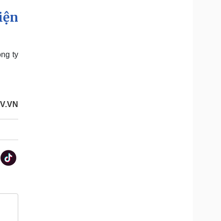
iện
ng ty
OV.VN