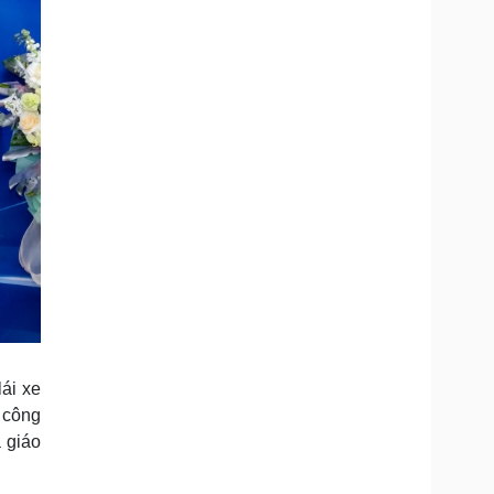
lái xe
 công
a giáo