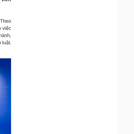
Doanh nghiệp 24h
Tin Công nghệ
Doanh nhân
Trải nghiệm
ì cộng đồng
Chuyển đổi số
 Theo
o việc
u lịch
Podcast
hành,
Tư vấn
Câu chuyện thời sự
luật.
Săn Tour
Đọc truyện đêm khuya
heck-in
Cửa sổ tình yêu
Kể chuyện cho bé
Hạt giống tâm hồn