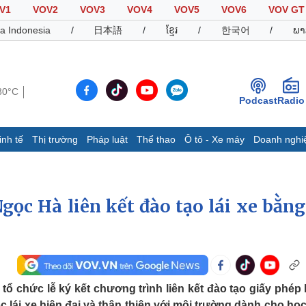
V1
VOV2
VOV3
VOV4
VOV5
VOV6
VOV GT
a Indonesia
/
日本語
/
ខ្មែរ
/
한국어
/
ພາ
30°C
Podcast
Radio
inh tế
Thị trường
Pháp luật
Thể thao
Ô tô - Xe máy
Doanh nghi
Thế giới
Multimedia
K
Quan sát
Video
B
Cuộc sống đó đây
Ảnh
K
ọc Hà liên kết đào tạo lái xe bằng
Hồ sơ
E-Magazine
Infographic
Thể thao
Ô tô - Xe máy
D
 chức lễ ký kết chương trình liên kết đào tạo giấy phép l
Bóng đá
Ô tô
T
c lái xe hiện đại và thân thiện với môi trường dành cho học