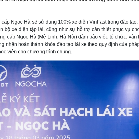
Lịch thi đấu bóng đá
Xe máy
Thế giới thể thao
Tư vấn
eSports
V
g cấp Ngọc Hà sẽ sử dụng 100% xe điện VinFast trong đào tạo.
Hậu trường
 bộ xe điện tập lái, cũng như sự hỗ trợ cần thiết phục vụ ch
Văn hóa
Giải trí
D
rung cấp Ngọc Hà (Mê Linh, Hà Nội) đảm bảo việc tổ chức, vận 
Sân khấu - Điện ảnh
Nghệ sĩ
g nhận hoàn thành khóa đào tạo lái xe theo quy định của pháp 
Văn học
Thời trang
ọc viên cho chương trình chung.
Âm nhạc
Sao Việt
c
Di sản