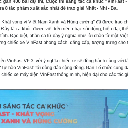
gần 400 bài dự thi, Cuộc thi sáng tác ca khúc “VinFast -
Lịch thi đấu bóng đá
Xe máy
8 tác phẩm xuất sắc nhất để trao giải Nhất - Nhì - Ba.
Thế giới thể thao
Tư vấn
eSports
V
Hậu trường
 - Khát vọng vì Việt Nam Xanh và Hùng cường” đã được trao ch
ây là ca khúc được viết trên nền nhạc sôi động, hiện đại, th
Văn hóa
Giải trí
D
tính. Đặc biệt, phần ca từ đầy ý nghĩa như lời chào từ một Vi
Sân khấu - Điện ảnh
Nghệ sĩ
ng chiếc xe VinFast phong cách, đẳng cấp, tượng trưng cho tr
Văn học
Thời trang
Âm nhạc
Sao Việt
c
Di sản
iện VinFast VF 3, với ý nghĩa chiếc xe sẽ đồng hành cùng với t
ềm “Tự hào VinFast” tới đông đảo cộng đồng. Ban Tổ chức cũng đ
chiếc xe máy điện VinFast thông minh, hiện đại cho các tác g