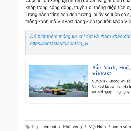
Cuộc thi đã khép lại nhưng dư âm và giai điệu của
khắp trong cộng đồng, truyền đi thông điệp tích 
Trong hành trình tiến đến tương lai ấy sẽ luôn có
thông xanh mà VinFast đang kiến tạo trên khắp Vi
Để biết thêm thông tin chi tiết và tham khảo dan
https://vinfastauto.com/vn_vi
Bắc Ninh, Huế,
VinFast
VOV.VN - Không khí sôi
VinFast tại ba miền khi
xe mới ngay trong ngày.
Tag:
Vinfast
Khát vọng
Việt Nam
xanh và 