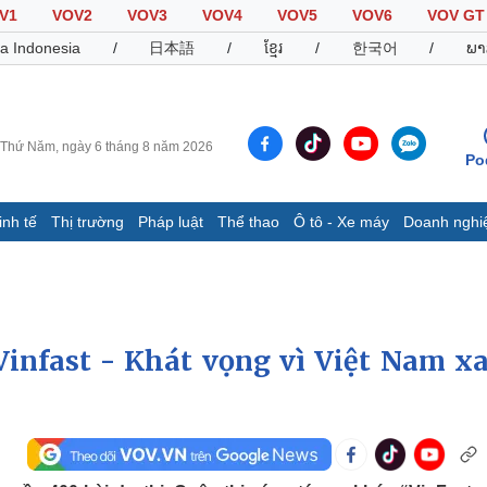
V1
VOV2
VOV3
VOV4
VOV5
VOV6
VOV GT
a Indonesia
/
日本語
/
ខ្មែរ
/
한국어
/
ພາ
Thứ Năm, ngày 6 tháng 8 năm 2026
Po
inh tế
Thị trường
Pháp luật
Thể thao
Ô tô - Xe máy
Doanh nghi
Thế giới
Multimedia
K
Quan sát
Video
B
Cuộc sống đó đây
Ảnh
K
Hồ sơ
E-Magazine
 “Vinfast - Khát vọng vì Việt Nam x
Infographic
Thể thao
Ô tô - Xe máy
D
Bóng đá
Ô tô
T