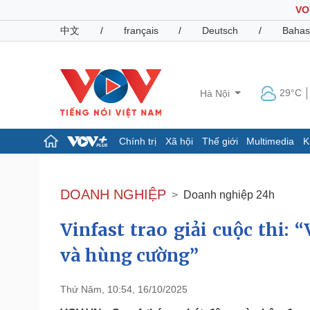
VO
中文
/
français
/
Deutsch
/
Bahas
29°C
Hà Nội
Chính trị
Xã hội
Thế giới
Multimedia
K
Chính trị
Xã hội
Đảng
Tin 24h
DOANH NGHIỆP
Doanh nghiệp 24h
Tổ chức nhân sự
Dự báo thời tiết
Quốc hội
Giáo dục
Vinfast trao giải cuộc thi:
Nhận diện sự thật
Dấu ấn VOV
Việc làm
và hùng cường”
Biển đảo
Pháp luật
Quân sự - Quốc phòng
Thứ Năm, 10:54, 16/10/2025
Vụ án
Vũ khí