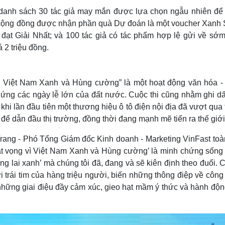
 bố danh sách 30 tác giả may mắn được lựa chọn ngẫu nhiên để
iên cộng đồng được nhận phần quà Dự đoán là một voucher Xanh 
 đạt Giải Nhất; và 100 tác giả có tác phẩm hợp lệ gửi về sớm
 2 triệu đồng.
 vì Việt Nam Xanh và Hùng cường” là một hoạt động văn hóa -
ứng các ngày lễ lớn của đất nước. Cuộc thi cũng nhằm ghi dấ
hi lần đầu tiên một thương hiệu ô tô điện nội địa đã vượt qua 
để dẫn đầu thị trường, đồng thời đang mạnh mẽ tiến ra thế giới
 Trang - Phó Tổng Giám đốc Kinh doanh - Marketing VinFast to
Khát vọng vì Việt Nam Xanh và Hùng cường’ là minh chứng sống
ương lai xanh’ mà chúng tôi đã, đang và sẽ kiên định theo đuổi.
i trái tim của hàng triệu người, biến những thông điệp về côn
hững giai điệu đầy cảm xúc, gieo hạt mầm ý thức và hành động