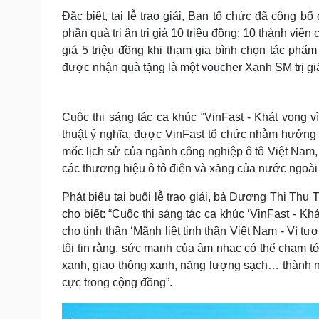
Đặc biệt, tại lễ trao giải, Ban tổ chức đã công
phần quà tri ân trị giá 10 triệu đồng; 10 thành v
giá 5 triệu đồng khi tham gia bình chọn tác phẩm
được nhận quà tặng là một voucher Xanh SM trị giá
Cuộc thi sáng tác ca khúc “VinFast - Khát vọng
thuật ý nghĩa, được VinFast tổ chức nhằm hưởng 
mốc lịch sử của ngành công nghiệp ô tô Việt Nam, k
các thương hiệu ô tô điện và xăng của nước ngoài 
Phát biểu tại buổi lễ trao giải, bà Dương Thị Thu
cho biết: “Cuộc thi sáng tác ca khúc ‘VinFast - 
cho tinh thần ‘Mãnh liệt tinh thần Việt Nam - Vì t
tôi tin rằng, sức mạnh của âm nhạc có thể chạm tớ
xanh, giao thông xanh, năng lượng sạch… thành n
cực trong cộng đồng”.