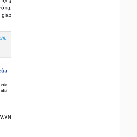
a rộng
ường.
i giao
hỉ:
của
” của
ề nhà
OV.VN