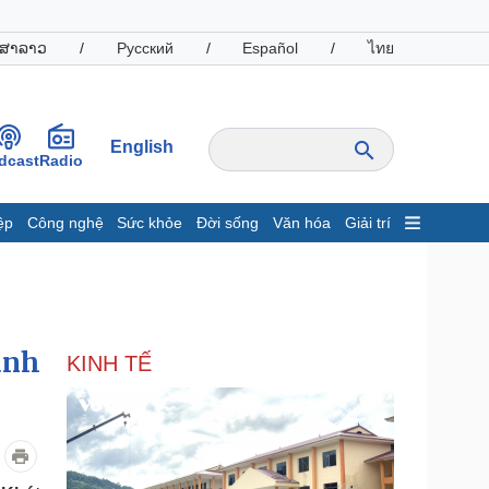
ສາລາວ
/
Русский
/
Español
/
ไทย
English
dcast
Radio
ệp
Công nghệ
Sức khỏe
Đời sống
Văn hóa
Giải trí
inh tế
Thị trường
ất động sản
Giá vàng
hởi nghiệp
Tiêu dùng
Tỷ giá
anh
KINH TẾ
Chứng khoán
Giá cà phê
oanh nghiệp
Công nghệ
hông tin doanh nghiệp
Sành điệu