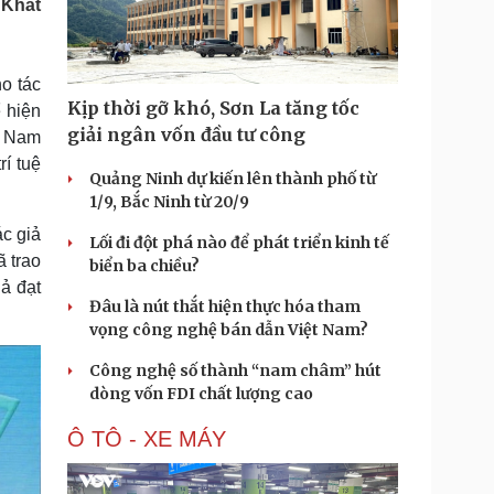
 Khát
Doanh nghiệp 24h
Tin Công nghệ
Doanh nhân
Trải nghiệm
ì cộng đồng
Chuyển đổi số
o tác
Kịp thời gỡ khó, Sơn La tăng tốc
ể hiện
u lịch
Podcast
giải ngân vốn đầu tư công
ệt Nam
Tư vấn
Câu chuyện thời sự
í tuệ
Săn Tour
Đọc truyện đêm khuya
Quảng Ninh dự kiến lên thành phố từ
heck-in
Cửa sổ tình yêu
1/9, Bắc Ninh từ 20/9
Kể chuyện cho bé
ác giả
Lối đi đột phá nào để phát triển kinh tế
Hạt giống tâm hồn
ã trao
biển ba chiều?
iả đạt
Đâu là nút thắt hiện thực hóa tham
vọng công nghệ bán dẫn Việt Nam?
Công nghệ số thành “nam châm” hút
dòng vốn FDI chất lượng cao
Ô TÔ - XE MÁY