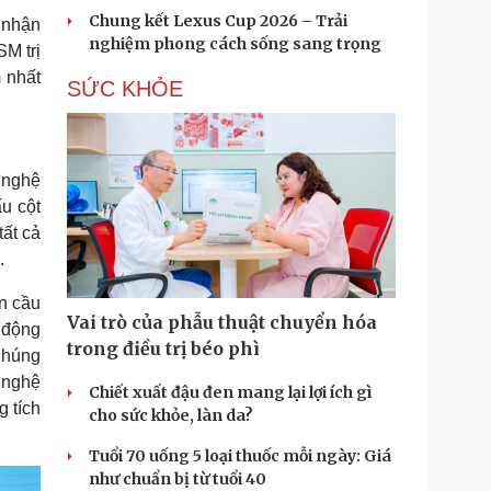
Chung kết Lexus Cup 2026 – Trải
 nhận
nghiệm phong cách sống sang trọng
SM trị
 nhất
SỨC KHỎE
 nghệ
u cột
tất cả
.
àn cầu
Vai trò của phẫu thuật chuyển hóa
 động
trong điều trị béo phì
 Chúng
g nghệ
Chiết xuất đậu đen mang lại lợi ích gì
 tích
cho sức khỏe, làn da?
Tuổi 70 uống 5 loại thuốc mỗi ngày: Giá
như chuẩn bị từ tuổi 40