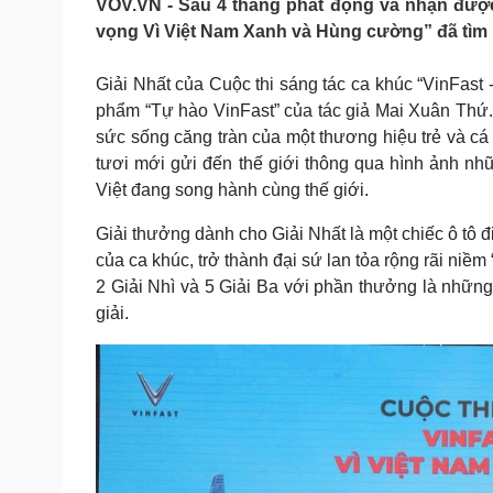
VOV.VN - Sau 4 tháng phát động và nhận được 
Tin nóng
Việt Nam
vọng Vì Việt Nam Xanh và Hùng cường” đã tìm ra 
Tư vấn luật
Phân tích
Giải Nhất của Cuộc thi sáng tác ca khúc “VinFast
phẩm “Tự hào VinFast” của tác giả Mai Xuân Thứ. Đ
Sức khỏe
Đời sống
sức sống căng tràn của một thương hiệu trẻ và cá 
Dinh dưỡng - món ngon
Nhà đẹp
tươi mới gửi đến thế giới thông qua hình ảnh nhữ
Cây thuốc
Blog
Việt đang song hành cùng thế giới.
Sản phụ khoa
Tình yêu - Gia đình
Nhi khoa
Giải thưởng dành cho Giải Nhất là một chiếc ô tô đ
Nam khoa
của ca khúc, trở thành đại sứ lan tỏa rộng rãi ni
Làm đẹp - giảm cân
2 Giải Nhì và 5 Giải Ba với phần thưởng là những 
Phòng mạch online
Ăn sạch sống khỏe
giải.
Cải chính