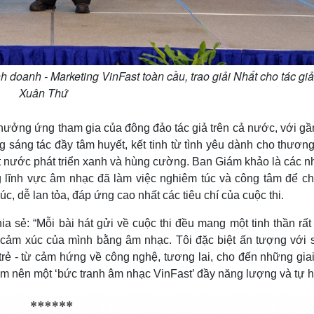
oanh - Marketing VinFast toàn cầu, trao giải Nhất cho tác gi
Xuân Thứ
hưởng ứng tham gia của đông đảo tác giả trên cả nước, với gầ
g sáng tác đầy tâm huyết, kết tinh từ tình yêu dành cho thươn
 nước phát triển xanh và hùng cường. Ban Giám khảo là các nh
ng lĩnh vực âm nhạc đã làm việc nghiêm túc và công tâm để ch
, dễ lan tỏa, đáp ứng cao nhất các tiêu chí của cuộc thi.
 sẻ: “Mỗi bài hát gửi về cuộc thi đều mang một tinh thần rất
ia cảm xúc của mình bằng âm nhạc. Tôi đặc biệt ấn tượng với 
rẻ - từ cảm hứng về công nghệ, tương lai, cho đến những giai
làm nên một ‘bức tranh âm nhạc VinFast’ đầy năng lượng và tự h