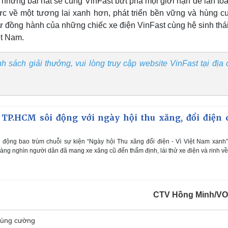
 những bài hát sẽ cùng VinFast bứt phá mọi giới hạn để lan tỏ
cực về một tương lai xanh hơn, phát triển bền vững và hùng c
 sự đồng hành của những chiếc xe điện VinFast cùng hệ sinh thá
ệt Nam.
h sách giải thưởng, vui lòng truy cập website VinFast tại địa c
 TP.HCM sôi động với ngày hội thu xăng, đổi điện 
 động bao trùm chuỗi sự kiện “Ngày hội Thu xăng đổi điện - Vì Việt Nam xanh
 hàng nghìn người dân đã mang xe xăng cũ đến thẩm định, lái thử xe điện và rinh v
CTV Hồng Minh/V
hùng cường