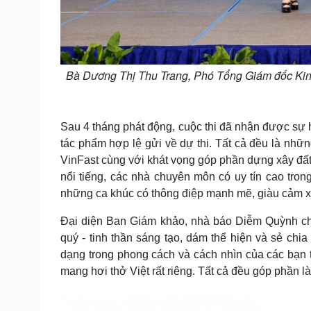
Bà Dương Thị Thu Trang, Phó Tổng Giám đốc Kinh d
Sau 4 tháng phát động, cuộc thi đã nhận được sự 
tác phẩm hợp lệ gửi về dự thi. Tất cả đều là nhữn
VinFast cùng với khát vọng góp phần dựng xây đất
nổi tiếng, các nhà chuyên môn có uy tín cao tro
những ca khúc có thông điệp mạnh mẽ, giàu cảm xúc
Đại diện Ban Giám khảo, nhà báo Diễm Quỳnh chia
quý - tinh thần sáng tạo, dám thể hiện và sẻ ch
dạng trong phong cách và cách nhìn của các bạn t
mang hơi thở Việt rất riêng. Tất cả đều góp phần 