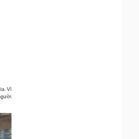
ia. Vì
 người