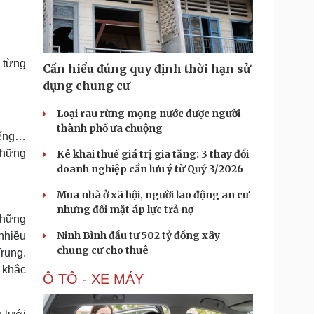
Doanh nghiệp 24h
Tin Công nghệ
Doanh nhân
Trải nghiệm
ì cộng đồng
Chuyển đổi số
 từng
Cần hiểu đúng quy định thời hạn sử
u lịch
Podcast
dụng chung cư
Tư vấn
Câu chuyện thời sự
Săn Tour
Đọc truyện đêm khuya
Loại rau rừng mọng nước được người
heck-in
Cửa sổ tình yêu
thành phố ưa chuộng
iếng…
Kể chuyện cho bé
những
Kê khai thuế giá trị gia tăng: 3 thay đổi
Hạt giống tâm hồn
doanh nghiệp cần lưu ý từ Quý 3/2026
Mua nhà ở xã hội, người lao động an cư
nhưng đối mặt áp lực trả nợ
những
Ninh Bình đầu tư 502 tỷ đồng xây
nhiều
chung cư cho thuê
rung.
 khắc
Ô TÔ - XE MÁY