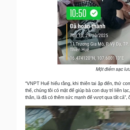
Một điểm sạc lư
“VNPT Huế hiểu rằng, khi thiên tai ập đến, thứ con
thế, chúng tôi có mặt để giúp bà con duy trì liên l
thân, là đã có thêm sức mạnh để vượt qua tất cả