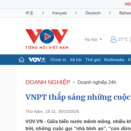
VO
中文
/
français
/
Deutsch
/
Bahas
27°C
Hà Nội
Chính trị
Xã hội
Thế giới
Multimedia
K
Chính trị
Xã hội
Đảng
Tin 24h
DOANH NGHIỆP
Doanh nghiệp 24h
Tổ chức nhân sự
Dự báo thời tiết
Quốc hội
Giáo dục
VNPT thắp sáng những cuộc 
Nhận diện sự thật
Dấu ấn VOV
Việc làm
Biển đảo
Thứ Năm, 16:31, 30/10/2025
Pháp luật
Quân sự - Quốc phòng
VOV.VN - Giữa biển nước mênh mông, nhiều kh
Vụ án
Vũ khí
trời, những cuộc gọi “nhà bình an”, “con đừn