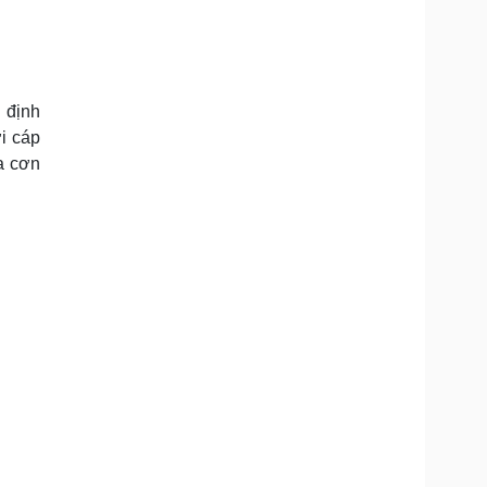
 định
i cáp
a cơn