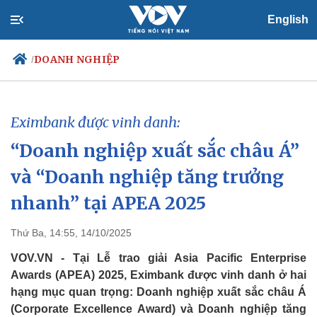
English
DOANH NGHIỆP
/
Eximbank được vinh danh:
Chính trị
Xã hội
“Doanh nghiệp xuất sắc châu Á”
Đảng
Tin 24h
Tổ chức nhân sự
Dự báo thời tiết
và “Doanh nghiệp tăng trưởng
Quốc hội
Giáo dục
Nhận diện sự thật
Dấu ấn VOV
nhanh” tại APEA 2025
Việc làm
Biển đảo
Thứ Ba, 14:55, 14/10/2025
VOV.VN - Tại Lễ trao giải Asia Pacific Enterprise
Awards (APEA) 2025, Eximbank được vinh danh ở hai
hạng mục quan trọng: Doanh nghiệp xuất sắc châu Á
(Corporate Excellence Award) và Doanh nghiệp tăng