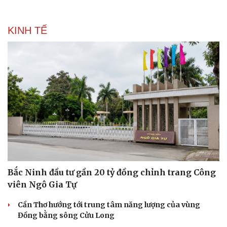
KINH TẾ
Bắc Ninh đầu tư gần 20 tỷ đồng chỉnh trang Công
viên Ngô Gia Tự
Văn hóa
Giải trí
Sân khấu - Điện ảnh
Nghệ sĩ
Cần Thơ hướng tới trung tâm năng lượng của vùng
Văn học
Thời trang
Đồng bằng sông Cửu Long
Âm nhạc
Sao Việt