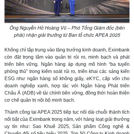
Ông Nguyễn Hồ Hoàng Vũ – Phó Tổng Giám đốc (bên
phải) nhận giải thưởng từ Ban tổ chức APEA 2025
Không chỉ tập trung vào tăng trưởng kinh doanh, Eximbank
còn đặt trọng tâm vào quản trị rủi ro, minh bạch và phát
triển bền vững. Ngân hàng áp dụng mô hình “ba tuyến
phòng thủ” trong kiểm soát rủi ro, triển khai các sáng kiến
ESG như ngân hàng số không giấy, eKYC, cấp vốn cho
doanh nghiệp xanh, hợp tác với Ngân hàng Phát triển
Châu Á (ADB) về tài chính bền vững, đồng thời hoàn thiện
cơ chế quản trị nội bộ minh bạch.
Thành công tại APEA 2025 tiếp tục nối dài chuỗi thành tích
nổi bật của Eximbank trong năm, với hàng loạt giải thưởng
uy tín như: Sao Khuê 2025, Sản phẩm Công nghệ &
Kinh tế
Thị trường
Chuyển đổi số tiêu biểu 2025, Top 50 Công ty Kinh doanh