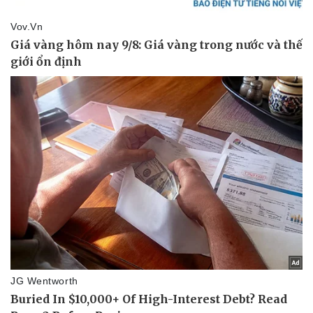
Doanh nghiệp
Công nghệ
Thông tin doanh nghiệp
Sành điệu
Doanh nghiệp 24h
Tin Công nghệ
Doanh nhân
Trải nghiệm
Vì cộng đồng
Chuyển đổi số