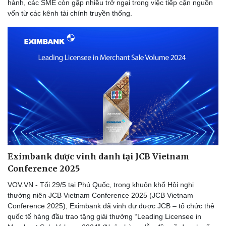
hành, các SME còn gặp nhiều trở ngại trong việc tiếp cận nguồn
vốn từ các kênh tài chính truyền thống.
Eximbank được vinh danh tại JCB Vietnam
Conference 2025
VOV.VN - Tối 29/5 tại Phú Quốc, trong khuôn khổ Hội nghị
thường niên JCB Vietnam Conference 2025 (JCB Vietnam
Conference 2025), Eximbank đã vinh dự được JCB – tổ chức thẻ
Sức khỏe
Đời sống
quốc tế hàng đầu trao tặng giải thưởng “Leading Licensee in
Dinh dưỡng - món ngon
Nhà đẹp