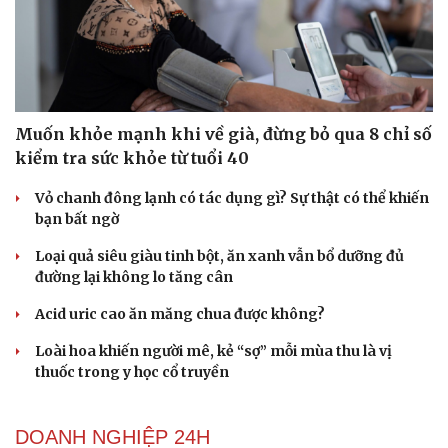
Muốn khỏe mạnh khi về già, đừng bỏ qua 8 chỉ số
kiểm tra sức khỏe từ tuổi 40
Vỏ chanh đông lạnh có tác dụng gì? Sự thật có thể khiến
bạn bất ngờ
Du lịch
Podcast
Loại quả siêu giàu tinh bột, ăn xanh vẫn bổ dưỡng đủ
Tư vấn
Câu chuyện thời sự
đường lại không lo tăng cân
Săn Tour
Đọc truyện đêm khuya
Acid uric cao ăn măng chua được không?
check-in
Cửa sổ tình yêu
Kể chuyện cho bé
Loài hoa khiến người mê, kẻ “sợ” mỗi mùa thu là vị
Hạt giống tâm hồn
thuốc trong y học cổ truyền
DOANH NGHIỆP 24H