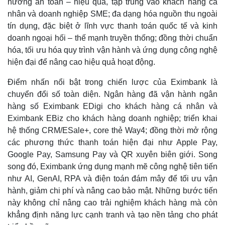
hướng an toàn – hiệu quả, tập trung vào khách hàng cá
nhân và doanh nghiệp SME; đa dạng hóa nguồn thu ngoài
tín dụng, đặc biệt ở lĩnh vực thanh toán quốc tế và kinh
doanh ngoại hối – thế mạnh truyền thống; đồng thời chuẩn
hóa, tối ưu hóa quy trình vận hành và ứng dụng công nghệ
Thế giới
Multimedia
hiện đại để nâng cao hiệu quả hoạt động.
Quan sát
Video
Cuộc sống đó đây
Ảnh
Điểm nhấn nổi bật trong chiến lược của Eximbank là
Hồ sơ
E-Magazine
chuyển đổi số toàn diện. Ngân hàng đã vận hành ngân
Infographic
hàng số Eximbank EDigi cho khách hàng cá nhân và
Eximbank EBiz cho khách hàng doanh nghiệp; triển khai
hệ thống CRM/ESale+, core thẻ Way4; đồng thời mở rộng
các phương thức thanh toán hiện đại như Apple Pay,
Google Pay, Samsung Pay và QR xuyên biên giới. Song
song đó, Eximbank ứng dụng mạnh mẽ công nghệ tiên tiến
như AI, GenAI, RPA và điện toán đám mây để tối ưu vận
hành, giảm chi phí và nâng cao bảo mật. Những bước tiến
này không chỉ nâng cao trải nghiệm khách hàng mà còn
khẳng định năng lực cạnh tranh và tạo nền tảng cho phát