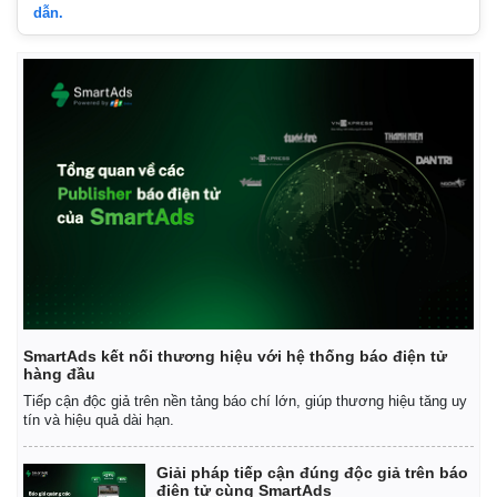
dẫn.
SmartAds kết nối thương hiệu với hệ thống báo điện tử
Pháp luật
Quân sự - Quốc phòng
hàng đầu
Vụ án
Vũ khí
Tiếp cận độc giả trên nền tảng báo chí lớn, giúp thương hiệu tăng uy
Tin nóng
Việt Nam
tín và hiệu quả dài hạn.
Tư vấn luật
Phân tích
Giải pháp tiếp cận đúng độc giả trên báo
điện tử cùng SmartAds