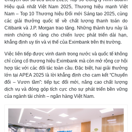
Bất động sản
Giá vàng
Hiệu quả nhất Việt Nam 2025, Thương hiệu mạnh Việt
Khởi nghiệp
Tiêu dùng
Nam – Top 10 Thương hiệu Đổi mới Sáng tạo 2025, cùng
Tỷ giá
các giải thưởng quốc tế về chất lượng thanh toán do
Chứng khoán
Citibank và J.P. Morgan trao tặng. Những thành tựu này là
Giá cà phê
minh chứng rõ ràng cho chiến lược phát triển dài hạn,
khẳng định uy tín và vị thế của Eximbank trên thị trường.
Việc liên tiếp được vinh danh trong nước và quốc tế không
chỉ củng cố thương hiệu Eximbank mà còn mở rộng cơ hội
hợp tác với các đối tác toàn cầu. Đặc biệt, hai giải thưởng
lớn tại APEA 2025 là lời khẳng định cho cam kết “Chuyển
đổi – Vươn tầm”: tiếp tục đổi mới, nâng cao chất lượng
dịch vụ và đóng góp tích cực cho sự phát triển bền vững
của ngành tài chính – ngân hàng Việt Nam.