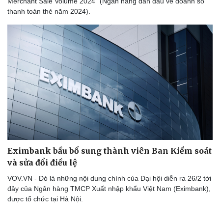
Merchant Sale Volume 2024” (Ngân hàng dẫn đầu về doanh số
Cây thuốc
Blog
thanh toán thẻ năm 2024).
Sản phụ khoa
Tình yêu - Gia đình
Nhi khoa
Nam khoa
Làm đẹp - giảm cân
Phòng mạch online
Ăn sạch sống khỏe
Eximbank bầu bổ sung thành viên Ban Kiểm soát
và sửa đổi điều lệ
VOV.VN - Đó là những nội dung chính của Đại hội diễn ra 26/2 tới
đây của Ngân hàng TMCP Xuất nhập khẩu Việt Nam (Eximbank),
được tổ chức tại Hà Nội.