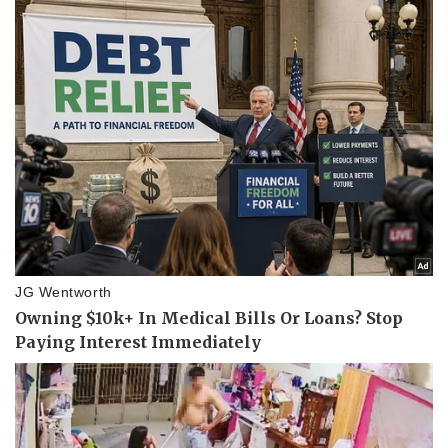
Thể thao
Ô tô - Xe máy
Bóng đá
Ô tô
Lịch thi đấu bóng đá
Xe máy
Thế giới thể thao
Tư vấn
eSports
Hậu trường