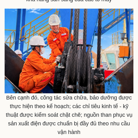
Thể thao
Ô tô - Xe máy
Bóng đá
Ô tô
Lịch thi đấu bóng đá
Xe máy
Thế giới thể thao
Tư vấn
eSports
Hậu trường
Bên cạnh đó, công tác sửa chữa, bảo dưỡng được
thực hiện theo kế hoạch; các chỉ tiêu kinh tế - kỹ
thuật được kiểm soát chặt chẽ; nguồn than phục vụ
sản xuất điện được chuẩn bị đầy đủ theo nhu cầu
vận hành