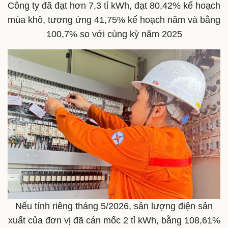
Công ty đã đạt hơn 7,3 tỉ kWh, đạt 80,42% kế hoạch
mùa khô, tương ứng 41,75% kế hoạch năm và bằng
100,7% so với cùng kỳ năm 2025
Kinh tế
Thị trường
Bất động sản
Giá vàng
Khởi nghiệp
Tiêu dùng
Tỷ giá
Chứng khoán
Giá cà phê
Nếu tính riêng tháng 5/2026, sản lượng điện sản
xuất của đơn vị đã cán mốc 2 tỉ kWh, bằng 108,61%