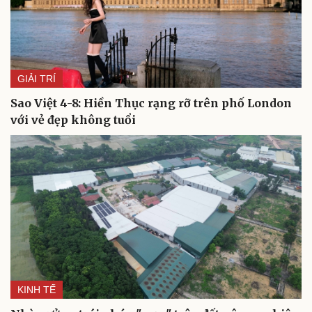
Săn Tour
Đọc truyện đêm khuya
check-in
Cửa sổ tình yêu
Kể chuyện cho bé
Hạt giống tâm hồn
GIẢI TRÍ
Sao Việt 4-8: Hiền Thục rạng rỡ trên phố London
với vẻ đẹp không tuổi
KINH TẾ