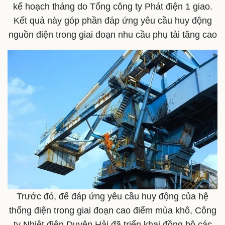
kế hoạch tháng do Tổng công ty Phát điện 1 giao.
Kết quả này góp phần đáp ứng yêu cầu huy động
nguồn điện trong giai đoạn nhu cầu phụ tải tăng cao
Pháp luật
Quân sự - Quốc phòng
Vụ án
Vũ khí
Tin nóng
Việt Nam
Trước đó, để đáp ứng yêu cầu huy động của hệ
Tư vấn luật
Phân tích
thống điện trong giai đoạn cao điểm mùa khô, Công
ty Nhiệt điện Duyên Hải đã triển khai đồng bộ các