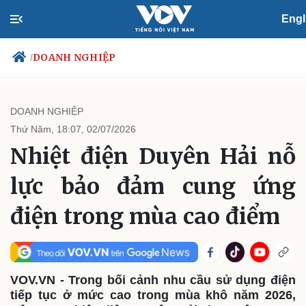
Engl
DOANH NGHIỆP
/
DOANH NGHIỆP
Thứ Năm, 18:07, 02/07/2026
Chính trị
Xã hội
Nhiệt điện Duyên Hải nỗ
Đảng
Tin 24h
Tổ chức nhân sự
Dự báo thời tiết
lực bảo đảm cung ứng
Quốc hội
Giáo dục
Nhận diện sự thật
Dấu ấn VOV
điện trong mùa cao điểm
Việc làm
Biển đảo
VOV.VN - Trong bối cảnh nhu cầu sử dụng điện
tiếp tục ở mức cao trong mùa khô năm 2026,