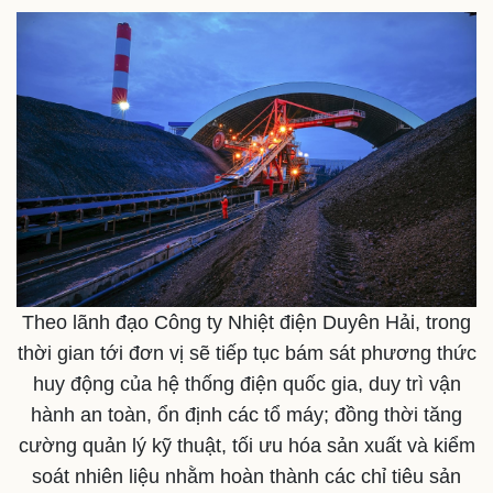
Doanh nghiệp
Công nghệ
Thông tin doanh nghiệp
Sành điệu
Doanh nghiệp 24h
Tin Công nghệ
Theo lãnh đạo Công ty Nhiệt điện Duyên Hải, trong
Doanh nhân
Trải nghiệm
thời gian tới đơn vị sẽ tiếp tục bám sát phương thức
Vì cộng đồng
Chuyển đổi số
huy động của hệ thống điện quốc gia, duy trì vận
hành an toàn, ổn định các tổ máy; đồng thời tăng
cường quản lý kỹ thuật, tối ưu hóa sản xuất và kiểm
soát nhiên liệu nhằm hoàn thành các chỉ tiêu sản