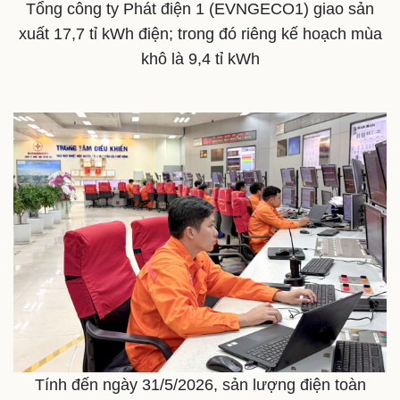
Tổng công ty Phát điện 1 (EVNGECO1) giao sản
Cuộc sống đó đây
Ảnh
Hồ sơ
E-Magazine
xuất 17,7 tỉ kWh điện; trong đó riêng kế hoạch mùa
Infographic
khô là 9,4 tỉ kWh
Tính đến ngày 31/5/2026, sản lượng điện toàn