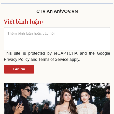
Cây thuốc
Blog
Sản phụ khoa
Tình yêu - Gia đình
CTV An An/VOV.VN
Nhi khoa
Viết bình luận
Nam khoa
Làm đẹp - giảm cân
Phòng mạch online
Ăn sạch sống khỏe
This site is protected by reCAPTCHA and the Google
Privacy Policy
and
Terms of Service
apply.
Gửi tin