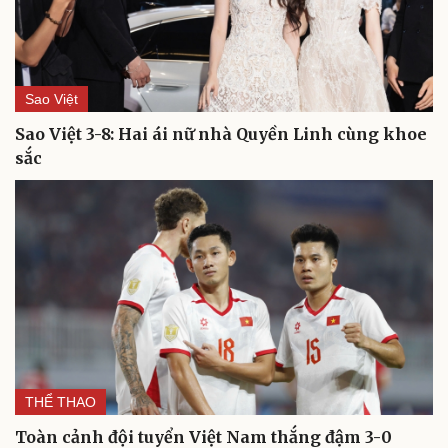
Sao Việt
Sao Việt 3-8: Hai ái nữ nhà Quyền Linh cùng khoe
sắc
Văn hóa
Giải trí
Sân khấu - Điện ảnh
Nghệ sĩ
Văn học
Thời trang
Âm nhạc
Sao Việt
Di sản
THỂ THAO
Toàn cảnh đội tuyển Việt Nam thắng đậm 3-0