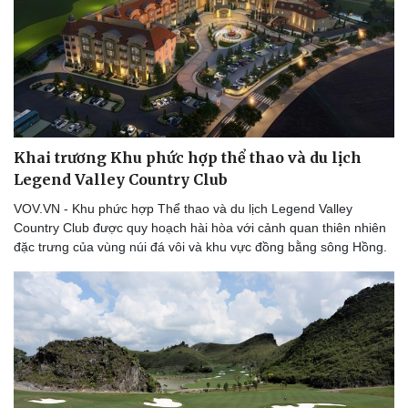
Doanh nghiệp
Công nghệ
Thông tin doanh nghiệp
Sành điệu
Doanh nghiệp 24h
Tin Công nghệ
Doanh nhân
Trải nghiệm
Vì cộng đồng
Chuyển đổi số
Khai trương Khu phức hợp thể thao và du lịch
Legend Valley Country Club
VOV.VN - Khu phức hợp Thể thao và du lịch Legend Valley
Country Club được quy hoạch hài hòa với cảnh quan thiên nhiên
đặc trưng của vùng núi đá vôi và khu vực đồng bằng sông Hồng.