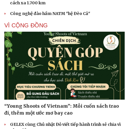
cách xa 1.700 km
Công nghệ đào hầm NATM "hệ Đèo Cả"
VÌ CỘNG ĐỒNG
Cải chính
“Young Shoots of Vietnam”: Mỗi cuốn sách trao
đi, thêm một ước mơ bay cao
GELEX cùng Chủ nhật Đỏ viết tiếp hành trình sẻ chia vì