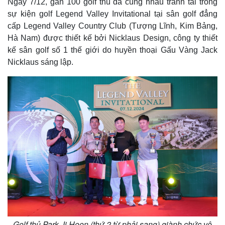
Ngày 7/12, gần 100 golf thủ đã cùng nhau tranh tài trong
sự kiện golf Legend Valley Invitational tại sân golf đẳng
cấp Legend Valley Country Club (Tượng Lĩnh, Kim Bảng,
Hà Nam) được thiết kế bởi Nicklaus Design, công ty thiết
kế sân golf số 1 thế giới do huyền thoại Gấu Vàng Jack
Nicklaus sáng lập.
Golf thủ Park Ji Hoon (thứ 2 từ phải sang) giành chức vô