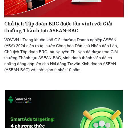
Chủ tịch Tập đoàn BRG được tôn vinh với Giải
thưởng Thành tựu ASEAN-BAC
VOV.VN - Trong khuôn khổ Giải thưởng Doanh nghiệp ASEAN
(ABA) 2024 diễn ra tại nước Cộng hòa Dân chủ Nhân dân Lào,
Chủ tịch Tập đoàn BRG, bà Nguyễn Thị Nga đã được trao Giải
thưởng Thành tựu ASEAN-BAC, vinh danh thành viên đã có
Sức khỏe
Đời sống
những đóng góp lớn cho Hội đồng Tư vấn Kinh doanh ASEAN
(ASEAN-BAC) với thời gian ít nhất 10 năm.
Dinh dưỡng - món ngon
Nhà đẹp
Cây thuốc
Blog
Sản phụ khoa
Tình yêu - Gia đình
Nhi khoa
Nam khoa
Làm đẹp - giảm cân
Phòng mạch online
Ăn sạch sống khỏe