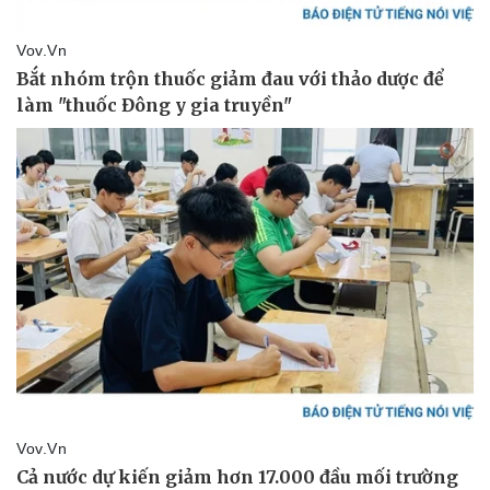
Thể thao
Ô tô - Xe máy
Bóng đá
Ô tô
Lịch thi đấu bóng đá
Xe máy
Thế giới thể thao
Tư vấn
eSports
Hậu trường