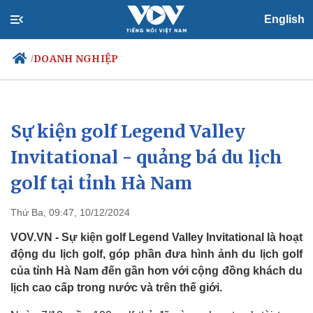
English
DOANH NGHIỆP
/
Sự kiện golf Legend Valley
Chính trị
Xã hội
Đảng
Tin 24h
Invitational - quảng bá du lịch
Tổ chức nhân sự
Dự báo thời tiết
golf tại tỉnh Hà Nam
Quốc hội
Giáo dục
Nhận diện sự thật
Dấu ấn VOV
Việc làm
Thứ Ba, 09:47, 10/12/2024
Biển đảo
VOV.VN - Sự kiện golf Legend Valley Invitational là hoạt
động du lịch golf, góp phần đưa hình ảnh du lịch golf
của tỉnh Hà Nam đến gần hơn với cộng đồng khách du
lịch cao cấp trong nước và trên thế giới.