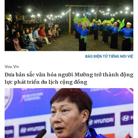
Pháp luật
Quân sự - Quốc phòng
Vụ án
Vũ khí
Tin nóng
Việt Nam
Tư vấn luật
Phân tích