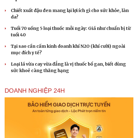
Chiết xuất đậu đen mang lại lợi ích gì cho sức khỏe, làn
da?
Tuổi 70 uống 5 loại thuốc mỗi ngày: Giá như chuẩn bị từ
tuổi 40
Tại sao cần cấm kinh doanh khí N2O (khí cười) ngoài
mục đích y tế?
Loại lá vừa cay vừa đắng là vị thuốc bổ gan, biết dùng
sức khoẻ càng thăng hạng
DOANH NGHIỆP 24H
Du lịch
Podcast
Tư vấn
Câu chuyện thời sự
Săn Tour
Đọc truyện đêm khuya
check-in
Cửa sổ tình yêu
Kể chuyện cho bé
Hạt giống tâm hồn