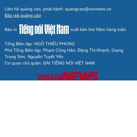
Liên hệ quảng cáo, phát hành: quangcao@vovnews.vn
Báo giá quảng cáo
Báo in
xuất bản thứ Năm hàng tuần
Tổng Biên tập: NGÔ THIỆU PHONG
Phó Tổng Biên tập: Phạm Công Hân, Đặng Thị Khanh, Giang
Trung Sơn, Nguyễn Tuyết Yến
Cơ quan chủ quản: ĐÀI TIẾNG NÓI VIỆT NAM
Không được sao chép lại bất kỳ thông tin nào từ website này khi
chưa có sự đồng ý bằng văn bản của Báo Điện tử Tiếng nói Việt
Nam