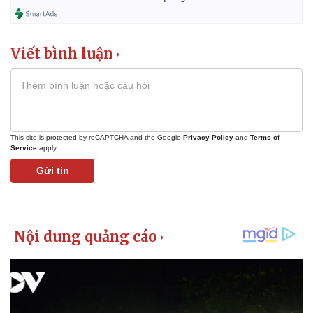
Viết bình luận
This site is protected by reCAPTCHA and the Google
Privacy Policy
and
Terms of
Service
apply.
Gửi tin