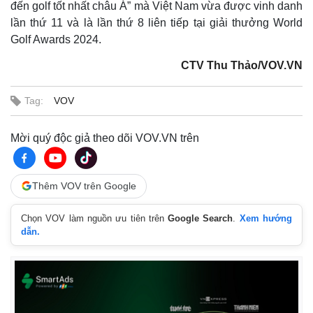
đến golf tốt nhất châu Á” mà Việt Nam vừa được vinh danh
lần thứ 11 và là lần thứ 8 liên tiếp tại giải thưởng World
Golf Awards 2024.
CTV Thu Thảo/VOV.VN
Tag:
VOV
Mời quý độc giả theo dõi VOV.VN trên
Kinh tế
Thị trường
Bất động sản
Giá vàng
Thêm VOV trên Google
Khởi nghiệp
Tiêu dùng
Tỷ giá
Chứng khoán
Chọn VOV làm nguồn ưu tiên trên
Google Search
.
Xem hướng
Giá cà phê
dẫn.