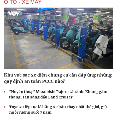
Ô TÔ - XE MÁY
Văn hóa
Giải trí
Sân khấu - Điện ảnh
Nghệ sĩ
Văn học
Thời trang
Âm nhạc
Sao Việt
Di sản
Khu vực sạc xe điện chung cư cần đáp ứng những
quy định an toàn PCCC nào?
"Huyền thoại" Mitsubishi Pajero tái sinh: Khung gầm
thang, sẵn sàng đấu Land Cruiser
Toyota tiếp tục là hãng xe bán chạy nhất thế giới, giữ
ngôi vương suốt 7 năm