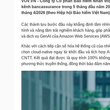
VOV.VN - Công ty Cổ phần Bảo hiểm Nhân thọ 
Tin nóng
Việt Nam
kênh bancassurance trong 5 tháng đầu năm 2026
Tư vấn luật
Phân tích
tháng 4/2026 (theo Hiệp hội Bảo hiểm Việt Nam)
Các thành tựu bước đầu này khẳng định tầm nhìn t
Sức khỏe
Đời sống
hình và nâng tầm trải nghiệm khách hàng, góp phầ
Dinh dưỡng - món ngon
Nhà đẹp
và dịch vụ GenAI của Amazon Web Services (AWS
Cây thuốc
Blog
Sản phụ khoa
Tình yêu - Gia đình
Khác với cách tiếp cận số hóa hệ thống cũ của nh
Nhi khoa
chọn cloud-native ngay từ khởi đầu và tích hợp A
Nam khoa
CNTT. Kết quả đạt được là quy trình 100% không
Làm đẹp - giảm cân
phương thức truyền thống, đồng thời bảo đảm năng
Phòng mạch online
Ăn sạch sống khỏe
Cải chính