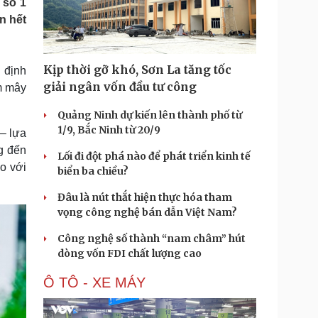
 số 1
Doanh nghiệp 24h
Tin Công nghệ
n hết
Doanh nhân
Trải nghiệm
ì cộng đồng
Chuyển đổi số
Kịp thời gỡ khó, Sơn La tăng tốc
 định
u lịch
Podcast
giải ngân vốn đầu tư công
m mây
Tư vấn
Câu chuyện thời sự
Săn Tour
Đọc truyện đêm khuya
Quảng Ninh dự kiến lên thành phố từ
heck-in
Cửa sổ tình yêu
1/9, Bắc Ninh từ 20/9
– lựa
Kể chuyện cho bé
g đến
Lối đi đột phá nào để phát triển kinh tế
Hạt giống tâm hồn
o với
biển ba chiều?
Đâu là nút thắt hiện thực hóa tham
vọng công nghệ bán dẫn Việt Nam?
Công nghệ số thành “nam châm” hút
dòng vốn FDI chất lượng cao
Ô TÔ - XE MÁY