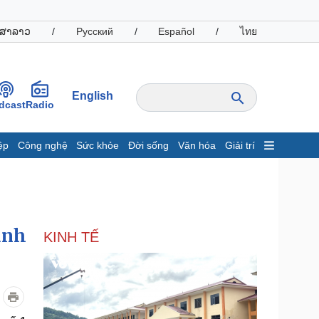
ສາລາວ
/
Русский
/
Español
/
ไทย
English
dcast
Radio
ệp
Công nghệ
Sức khỏe
Đời sống
Văn hóa
Giải trí
inh tế
Thị trường
ất động sản
Giá vàng
hởi nghiệp
Tiêu dùng
Tỷ giá
anh
KINH TẾ
Chứng khoán
Giá cà phê
oanh nghiệp
Công nghệ
hông tin doanh nghiệp
Sành điệu