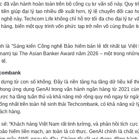
ốc đã vận hành hoàn toàn trên bộ công cụ tư vấn số này. Quy tr
ền giúp đại lý tạo nhiều đề xuất hơn, tỷ lệ chuyển đổi cao h
ghệ này, Techcom Life không chỉ hỗ trợ tối đa cho đại lý tư v
 hàng, biến một quy trình vốn phức tạp trở nên vô cùng thuận t
h là “Sáng kiến Công nghệ Bảo hiểm bán lẻ tốt nhất tại Việt
ietnam) tại The Asian Banker Award năm 2026 – một trong nhữn
 tế.
chcombank
dựng từ con số không. Đây là nền tảng hạ tầng dữ liệu kế th
phong ứng dụng GenAI trong vận hành ngân hàng từ 2021 cùn
được hạ tầng tuân thủ và khả năng mở rộng quy mô ngay từ ngà
hống nhất trên toàn hệ sinh thái Techcombank, có khả năng xử l
hách hàng.
ẻ: “Khách hàng Việt Nam rất tinh tường, và phản hồi tích cực
o hiểm liền mạch, an toàn là có thực. GenAI chính là chất xú
đám mây AWS ngay từ đầu. Chúng tôi rất vui được đồng hành