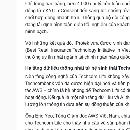
Chỉ trong hai tháng, hơn 4.000 đại lý trên toàn qu
động từ eKYC, eConsent đến sàng lọc chống rửa ti
chốt hợp đồng nhanh hơn. Thông qua bộ đôi công n
đang tái định hình toàn diện trải nghiệm của khách
minh bạch.
Với những kết quả đó, iProtek vừa được vinh dan
(Best Retail Insurance Technology Initiative in V
thưởng uy tín nhất ngành tài chính ngân hàng quốc
Hạ tầng dữ liệu thống nhất từ hệ sinh thái Te
Nền tảng công nghệ của Techcom Life không xây 
Techcombank vốn đã được hiện đại hoá và tiên 
tác AWS – chính là bệ phóng để Techcom Life có 
hoạt động. Kết quả là một nền tảng dữ liệu và AI t
lượng lớn thông tin dựa trên sự đồng thuận của k
Ông Eric Yeo, Tổng Giám đốc AWS Việt Nam, chia s
cho Techcom Life cho thấy nhu cầu về sản phẩm bả
cho Techcom Life, cùng với việc xây dựng trên 