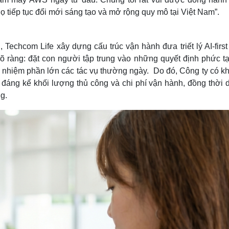
ọ tiếp tục đổi mới sáng tạo và mở rộng quy mô tại Việt Nam”.
Techcom Life xây dựng cấu trúc vận hành đưa triết lý AI-firs
 ràng: đặt con người tập trung vào những quyết định phức tạ
m nhiệm phần lớn các tác vụ thường ngày. Do đó, Công ty có k
áng kể khối lượng thủ công và chi phí vận hành, đồng thời du
g.