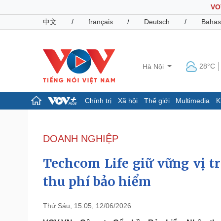
VO
中文
/
français
/
Deutsch
/
Bahas
28°C
Hà Nội
Chính trị
Xã hội
Thế giới
Multimedia
K
Chính trị
Xã hội
Đảng
Tin 24h
DOANH NGHIỆP
Tổ chức nhân sự
Dự báo thời tiết
Quốc hội
Giáo dục
Techcom Life giữ vững vị tr
Nhận diện sự thật
Dấu ấn VOV
Việc làm
thu phí bảo hiểm
Biển đảo
Pháp luật
Quân sự - Quốc phòng
Thứ Sáu, 15:05, 12/06/2026
Vụ án
Vũ khí