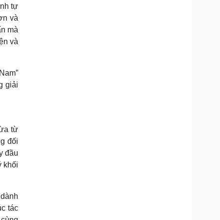
ình tự
ơn và
ấn mà
iện và
 Nam”
g giải
ừa từ
g đối
y đầu
ý khối
 dành
c tác
 cùng