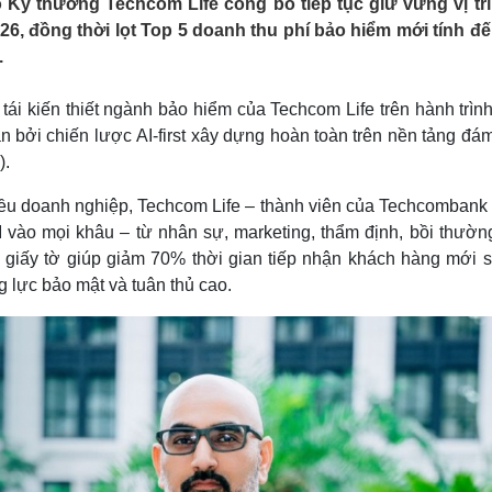
Kỹ thương Techcom Life công bố tiếp tục giữ vững vị trí
Lịch thi đấu bóng đá
Xe máy
, đồng thời lọt Top 5 doanh thu phí bảo hiểm mới tính đế
Thế giới thể thao
Tư vấn
.
eSports
V
Hậu trường
ái kiến thiết ngành bảo hiểm của Techcom Life trên hành trình
Văn hóa
Giải trí
D
n bởi chiến lược AI-first xây dựng hoàn toàn trên nền tảng đá
Sân khấu - Điện ảnh
Nghệ sĩ
).
Văn học
Thời trang
Âm nhạc
Sao Việt
c
iều doanh nghiệp, Techcom Life – thành viên của Techcombank 
Di sản
I vào mọi khâu – từ nhân sự, marketing, thẩm định, bồi thườn
 giấy tờ giúp giảm 70% thời gian tiếp nhận khách hàng mới s
 lực bảo mật và tuân thủ cao.