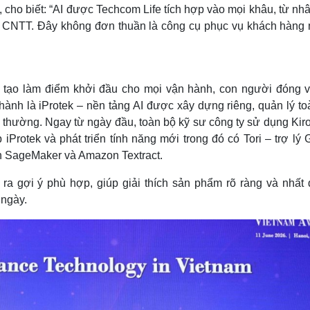
cho biết: “AI được Techcom Life tích hợp vào mọi khâu, từ nhâ
à CNTT. Đây không đơn thuần là công cụ phục vụ khách hàng 
nhân tạo làm điểm khởi đầu cho mọi vận hành, con người đóng v
hành là iProtek – nền tảng AI được xây dựng riêng, quản lý to
 thường. Ngay từ ngày đầu, toàn bộ kỹ sư công ty sử dụng Kiro
p iProtek và phát triển tính năng mới trong đó có Tori – trợ lý
 SageMaker và Amazon Textract.
a ra gợi ý phù hợp, giúp giải thích sản phẩm rõ ràng và nhất
 ngày.