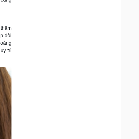
t thấm
p đòi
hoảng
y trì