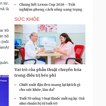
n sự,
Chung kết Lexus Cup 2026 – Trải
mà là
nghiệm phong cách sống sang trọng
SỨC KHỎE
ai trò
àn bộ
 (môi
 GenAI
 quán.
Vai trò của phẫu thuật chuyển hóa
trong điều trị béo phì
Chiết xuất đậu đen mang lại lợi ích gì
cho sức khỏe, làn da?
Tuổi 70 uống 5 loại thuốc mỗi ngày: Giá
như chuẩn bị từ tuổi 40