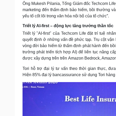
Ông Mukesh Pilania, Tổng Giám đốc Techcom Life, 
marketing đến thẩm định bảo hiểm, bồi thường v
yếu tố cốt lõi trong văn hóa nội bộ của tổ chức”.
Triết lý AI-first – động lực tăng trưởng thần tốc
Triết lý "AI-first" của Techcom Life đặt trí tuệ 
quyết định ở những vấn đề phức tạp. Trụ cột vận 
vòng đời bảo hiểm từ thẩm định phát hành đến bồi
trường phát triển tích hợp AI) để liên tục nâng cấ
được xây dựng trên trên Amazon Bedrock, Amazon
Tori hỗ trợ đại lý tư vấn theo thời gian thực, đư
Hiện 85% đại lý bancassurance sử dụng Tori hàng