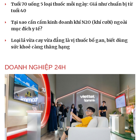
Tuổi 70 uống 5 loại thuốc mỗi ngày: Giá như chuẩn bị từ
tuổi 40
Tại sao cần cấm kinh doanh khí N2O (khí cười) ngoài
mục đích y tế?
Loại lá vừa cay vừa đắng là vị thuốc bổ gan, biết dùng
sức khoẻ càng thăng hạng
DOANH NGHIỆP 24H
Du lịch
Podcast
Tư vấn
Câu chuyện thời sự
Săn Tour
Đọc truyện đêm khuya
check-in
Cửa sổ tình yêu
Kể chuyện cho bé
Hạt giống tâm hồn