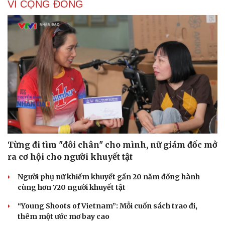
VÌ CỘNG ĐỒNG
Cải chính
Từng đi tìm "đôi chân" cho mình, nữ giám đốc mở
ra cơ hội cho người khuyết tật
Người phụ nữ khiếm khuyết gần 20 năm đồng hành
cùng hơn 720 người khuyết tật
“Young Shoots of Vietnam”: Mỗi cuốn sách trao đi,
thêm một ước mơ bay cao