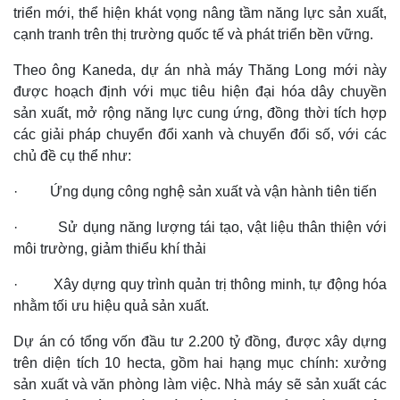
triển mới, thể hiện khát vọng nâng tầm năng lực sản xuất,
Quan sát
Video
cạnh tranh trên thị trường quốc tế và phát triển bền vững.
Cuộc sống đó đây
Ảnh
Hồ sơ
E-Magazine
Theo ông Kaneda, dự án nhà máy Thăng Long mới này
Infographic
được hoạch định với mục tiêu hiện đại hóa dây chuyền
sản xuất, mở rộng năng lực cung ứng, đồng thời tích hợp
các giải pháp chuyển đổi xanh và chuyển đổi số, với các
chủ đề cụ thể như:
· Ứng dụng công nghệ sản xuất và vận hành tiên tiến
· Sử dụng năng lượng tái tạo, vật liệu thân thiện với
môi trường, giảm thiểu khí thải
· Xây dựng quy trình quản trị thông minh, tự động hóa
nhằm tối ưu hiệu quả sản xuất.
Dự án có tổng vốn đầu tư 2.200 tỷ đồng, được xây dựng
trên diện tích 10 hecta, gồm hai hạng mục chính: xưởng
sản xuất và văn phòng làm việc. Nhà máy sẽ sản xuất các