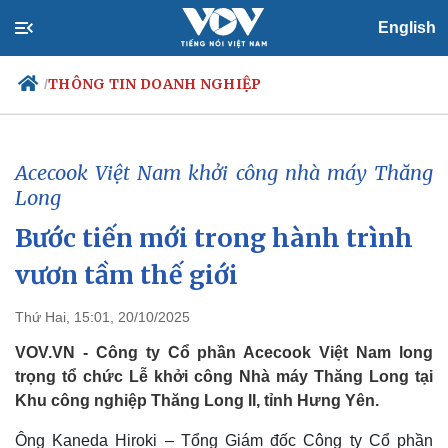
English
THÔNG TIN DOANH NGHIỆP
/
Acecook Việt Nam khởi công nhà máy Thăng
Chính trị
Xã hội
Long
Đảng
Tin 24h
Bước tiến mới trong hành trình
Tổ chức nhân sự
Dự báo thời tiết
Quốc hội
Giáo dục
vươn tầm thế giới
Nhận diện sự thật
Dấu ấn VOV
Việc làm
Thứ Hai, 15:01, 20/10/2025
Biển đảo
VOV.VN - Công ty Cổ phần Acecook Việt Nam long
trọng tổ chức Lễ khởi công Nhà máy Thăng Long tại
Khu công nghiệp Thăng Long II, tỉnh Hưng Yên.
Ông Kaneda Hiroki – Tổng Giám đốc Công ty Cổ phần