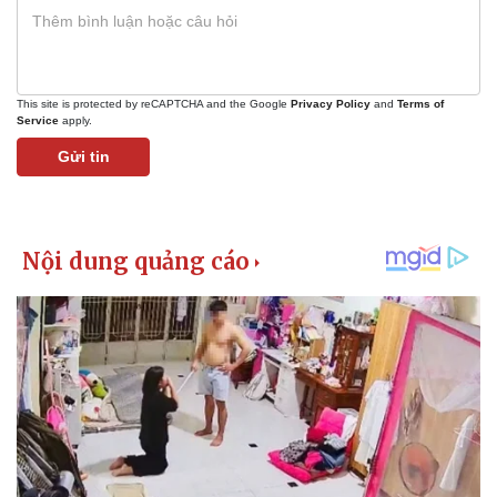
Vụ án
Vũ khí
Tin nóng
Việt Nam
Tư vấn luật
Phân tích
This site is protected by reCAPTCHA and the Google
Privacy Policy
and
Terms of
Service
apply.
Gửi tin