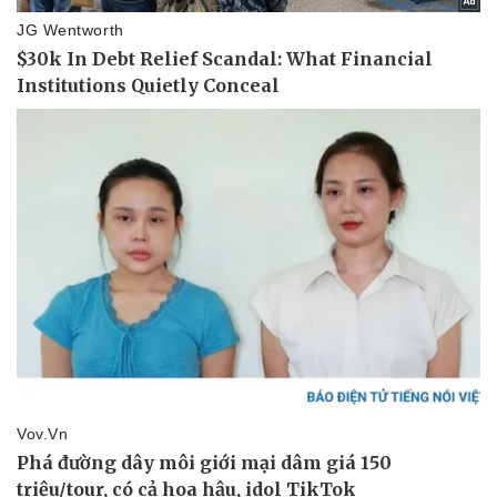
Thể thao
Ô tô - Xe máy
Bóng đá
Ô tô
Lịch thi đấu bóng đá
Xe máy
Thế giới thể thao
Tư vấn
eSports
Hậu trường