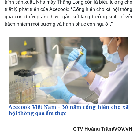
trình sản xuất, Nhà máy Thăng Long còn là biểu tượng cho
triết lý phát triển của Acecook: “Cống hiến cho xã hội thông
qua con đường ẩm thực, gắn kết tăng trưởng kinh tế với
trách nhiệm môi trường và hạnh phúc con người.”
Kinh tế
Thị trường
Bất động sản
Giá vàng
Khởi nghiệp
Tiêu dùng
Tỷ giá
Chứng khoán
Giá cà phê
Acecook Việt Nam - 30 năm cống hiến cho xã
hội thông qua ẩm thực
CTV Hoàng Trâm/VOV.VN