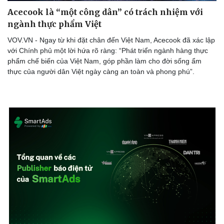
Acecook là “một công dân” có trách nhiệm với
ngành thực phẩm Việt
VOV.VN - Ngay từ khi đặt chân đến Việt Nam, Acecook đã xác lập
với Chính phủ một lời hứa rõ ràng: “Phát triển ngành hàng thực
phẩm chế biến của Việt Nam, góp phần làm cho đời sống ẩm
thực của người dân Việt ngày càng an toàn và phong phú”.
Sức khỏe
Đời sống
Dinh dưỡng - món ngon
Nhà đẹp
Cây thuốc
Blog
Sản phụ khoa
Tình yêu - Gia đình
Nhi khoa
Nam khoa
Làm đẹp - giảm cân
Phòng mạch online
Ăn sạch sống khỏe