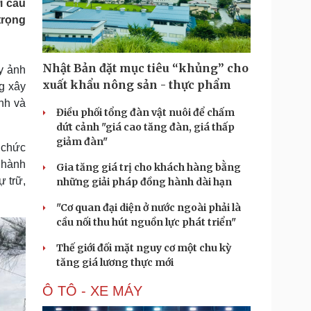
i cấu
Doanh nghiệp 24h
Tin Công nghệ
trọng
Doanh nhân
Trải nghiệm
ì cộng đồng
Chuyển đổi số
Nhật Bản đặt mục tiêu “khủng” cho
y ảnh
u lịch
Podcast
xuất khẩu nông sản - thực phẩm
g xây
Tư vấn
Câu chuyện thời sự
nh và
Săn Tour
Đọc truyện đêm khuya
Điều phối tổng đàn vật nuôi để chấm
heck-in
Cửa sổ tình yêu
dứt cảnh "giá cao tăng đàn, giá thấp
Kể chuyện cho bé
giảm đàn"
 chức
Hạt giống tâm hồn
à hành
Gia tăng giá trị cho khách hàng bằng
ự trữ,
những giải pháp đồng hành dài hạn
"Cơ quan đại diện ở nước ngoài phải là
cầu nối thu hút nguồn lực phát triển"
Thế giới đối mặt nguy cơ một chu kỳ
tăng giá lương thực mới
Ô TÔ - XE MÁY