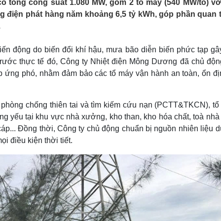
 tổng công suất 1.080 MW, gồm 2 tổ máy (540 MW/tổ) vớ
Lịch thi đấu bóng đá
Xe máy
ượng điện phát hàng năm khoảng 6,5 tỷ kWh, góp phần quan 
Thế giới thể thao
Tư vấn
.
eSports
V
Hậu trường
biến động do biến đổi khí hậu, mưa bão diễn biến phức tạp gâ
Văn hóa
Giải trí
D
rước thực tế đó, Công ty Nhiệt điện Mông Dương đã chủ độn
Sân khấu - Điện ảnh
Nghệ sĩ
áp ứng phó, nhằm đảm bảo các tổ máy vận hành an toàn, ổn đị
Văn học
Thời trang
Âm nhạc
Sao Việt
c
Di sản
phòng chống thiên tai và tìm kiếm cứu nạn (PCTT&TKCN), tổ
xung yếu tại khu vực nhà xưởng, kho than, kho hóa chất, toà nh
cáp... Đồng thời, Công ty chủ động chuẩn bị nguồn nhiên liệu d
 điều kiện thời tiết.