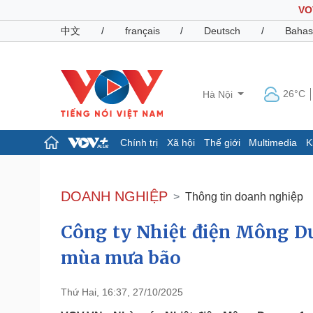
VO
中文
/
français
/
Deutsch
/
Bahas
26°C
Hà Nội
Chính trị
Xã hội
Thế giới
Multimedia
K
Chính trị
Xã hội
Đảng
Tin 24h
DOANH NGHIỆP
Thông tin doanh nghiệp
Tổ chức nhân sự
Dự báo thời tiết
Quốc hội
Giáo dục
Công ty Nhiệt điện Mông D
Nhận diện sự thật
Dấu ấn VOV
Việc làm
mùa mưa bão
Biển đảo
Pháp luật
Quân sự - Quốc phòng
Thứ Hai, 16:37, 27/10/2025
Vụ án
Vũ khí