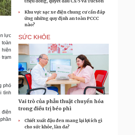
triệu đồng, quyết đấu CX-5 và Tucson
Khu vực sạc xe điện chung cư cần đáp
ứng những quy định an toàn PCCC
nào?
n lực
SỨC KHỎE
 toàn
 hiện
 trạm
g phó
 tình
Vai trò của phẫu thuật chuyển hóa
trong điều trị béo phì
 điện
p phần
Chiết xuất đậu đen mang lại lợi ích gì
cho sức khỏe, làn da?