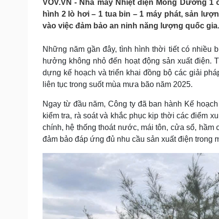
VOV.VN - Nhà máy Nhiệt điện Mông Dương 1 có
Tin nóng
Việt Nam
hình 2 lò hơi – 1 tua bin – 1 máy phát, sản l
Tư vấn luật
Phân tích
vào việc đảm bảo an ninh năng lượng quốc gia
Những năm gần đây, tình hình thời tiết có nhiều 
Sức khỏe
Đời sống
hưởng không nhỏ đến hoạt động sản xuất điện. T
Dinh dưỡng - món ngon
Nhà đẹp
dựng kế hoạch và triển khai đồng bộ các giải ph
Cây thuốc
Blog
liên tục trong suốt mùa mưa bão năm 2025.
Sản phụ khoa
Tình yêu - Gia đình
Nhi khoa
Ngay từ đầu năm, Công ty đã ban hành Kế hoạch 
Nam khoa
kiểm tra, rà soát và khắc phục kịp thời các điểm 
Làm đẹp - giảm cân
chính, hệ thống thoát nước, mái tôn, cửa sổ, hầm 
Phòng mạch online
Ăn sạch sống khỏe
đảm bảo đáp ứng đủ nhu cầu sản xuất điện trong mọi
Cải chính