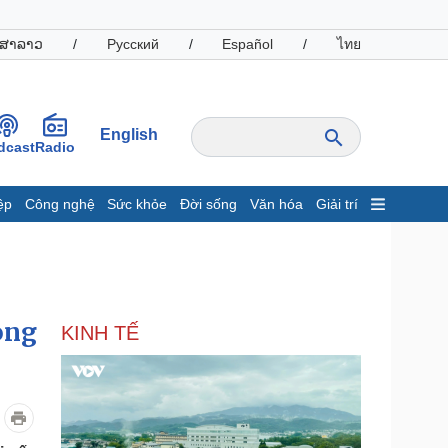
ສາລາວ
/
Русский
/
Español
/
ไทย
English
dcast
Radio
ệp
Công nghệ
Sức khỏe
Đời sống
Văn hóa
Giải trí
inh tế
Thị trường
ất động sản
Giá vàng
hởi nghiệp
Tiêu dùng
Tỷ giá
ong
KINH TẾ
Chứng khoán
Giá cà phê
oanh nghiệp
Công nghệ
hông tin doanh nghiệp
Sành điệu