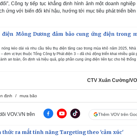
t đối”, Công ty tiếp tục khẳng định hình ảnh một doanh nghiệp
h ứng với biến đổi khí hậu, hướng tới mục tiêu phát triển bề
 điện Mông Dương đảm bảo cung ứng điện trong 
g nóng kéo dài và nhu cầu tiêu thụ điện tăng cao trong mùa khô năm 2025, Nh
 đơn vị trực thuộc Tổng Công ty Phát điện 3 – đã chủ động triển khai nhiều giải
nh an toàn, ổn định và hiệu quả, góp phần cung ứng điện liên tục cho hệ thống
CTV Xuân Cường/VO
n định
mưa bão
 dõi VOV.VN trên
Thêm VOV trên Goo
thức ra mắt tính năng Targeting theo 'cảm xúc'