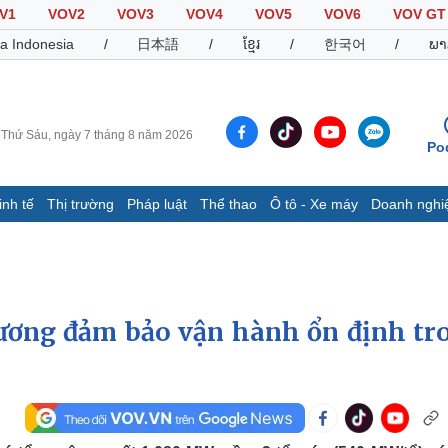
V1
VOV2
VOV3
VOV4
VOV5
VOV6
VOV GT
a Indonesia
/
日本語
/
ខ្មែរ
/
한국어
/
ພາ
Thứ Sáu, ngày 7 tháng 8 năm 2026
Po
inh tế
Thị trường
Pháp luật
Thể thao
Ô tô - Xe máy
Doanh nghi
Thế giới
Multimedia
K
Quan sát
Video
B
Cuộc sống đó đây
Ảnh
K
Hồ sơ
E-Magazine
ương đảm bảo vận hành ổn định tr
Infographic
Thể thao
Ô tô - Xe máy
D
Bóng đá
Ô tô
T