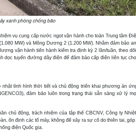
 cây xanh phòng chống bão
iệm vụ cung cấp nước ngọt vận hành cho toàn Trung tâm Điệ
1.080 MW) và Mông Dương 2 (1.200 MW). Nhằm đảm bảo an
ượng vận hành tiến hành kiểm tra định kỳ 2 lần/tuần, theo dõi
nh dọc tuyến đường dây điện để đảm bảo cấp điện liên tục cho
nhật tình hình thời tiết và chủ động triển khai phương án ứn
GENCO3), đảm bảo luôn trong trạng thái sẵn sàng xử lý mọi
thần chủ động, trách nhiệm của tập thể CBCNV, Công ty Nhiệt
n, ổn định các tổ máy, không để xảy ra sự cố do thiên tai, gó
thống điện Quốc gia.