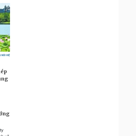
ướng
ty