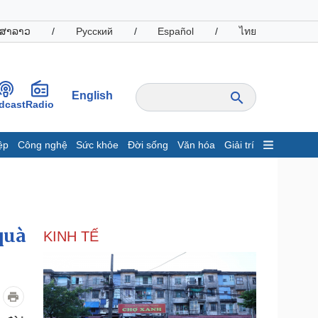
ສາລາວ
/
Русский
/
Español
/
ไทย
English
dcast
Radio
ệp
Công nghệ
Sức khỏe
Đời sống
Văn hóa
Giải trí
inh tế
Thị trường
ất động sản
Giá vàng
hởi nghiệp
Tiêu dùng
Tỷ giá
quà
KINH TẾ
Chứng khoán
Giá cà phê
oanh nghiệp
Công nghệ
hông tin doanh nghiệp
Sành điệu