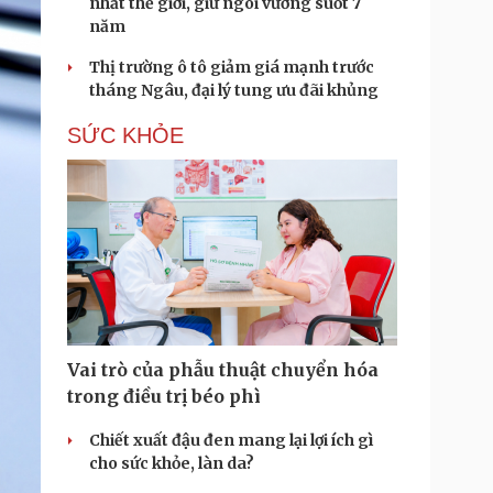
nhất thế giới, giữ ngôi vương suốt 7
năm
Thị trường ô tô giảm giá mạnh trước
tháng Ngâu, đại lý tung ưu đãi khủng
SỨC KHỎE
Vai trò của phẫu thuật chuyển hóa
trong điều trị béo phì
Chiết xuất đậu đen mang lại lợi ích gì
cho sức khỏe, làn da?