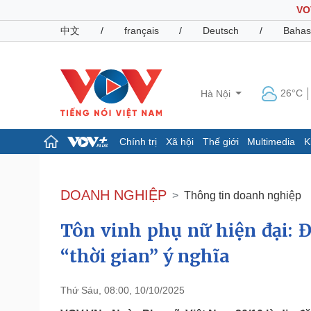
VO
中文
/
français
/
Deutsch
/
Bahas
26°C
Hà Nội
Chính trị
Xã hội
Thế giới
Multimedia
K
Chính trị
Xã hội
Đảng
Tin 24h
DOANH NGHIỆP
Thông tin doanh nghiệp
Tổ chức nhân sự
Dự báo thời tiết
Quốc hội
Giáo dục
Tôn vinh phụ nữ hiện đại:
Nhận diện sự thật
Dấu ấn VOV
Việc làm
“thời gian” ý nghĩa
Biển đảo
Pháp luật
Quân sự - Quốc phòng
Thứ Sáu, 08:00, 10/10/2025
Vụ án
Vũ khí