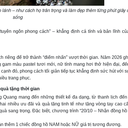
p lánh – như cách họ trân trọng và làm đẹp thêm từng phút giây
sống
“tuyên ngôn phong cách” – khẳng định cá tính và bản lĩnh củ
ch riêng để trở thành “điểm nhấn” vượt thời gian. Năm 2026 g
g gam màu pastel tươi mới, nữ tính mang hơi thở hiện đại, đế
cạnh đó, phong cách tối giản tiếp tục khẳng định sức hút với s
iều trang phục.
uà tặng thời gian
 Quang mang đến những thiết kế đa dạng, từ thanh lịch đến
khai nhiều ưu đãi và quà tặng tinh tế như tặng vòng tay cao cấ
 quà sang trọng. Đặc biệt, chương trình “20/10 – Nhận đồng h
ận thêm 1 chiếc đồng hồ NAM hoặc NỮ giá trị tương đương.