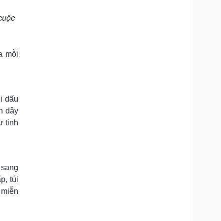
 cuộc
a mỗi
hi dấu
n dây
ự tinh
 sang
p, túi
ồ miễn