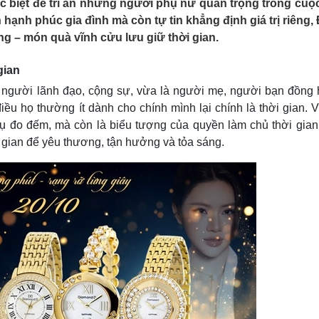
c biệt để tri ân những người phụ nữ quan trọng trong cuộc
Lịch thi đấu bóng đá
Xe máy
hạnh phúc gia đình mà còn tự tin khẳng định giá trị riêng,
Thế giới thể thao
Tư vấn
 – món quà vĩnh cửu lưu giữ thời gian.
eSports
V
Hậu trường
gian
Văn hóa
Giải trí
D
 người lãnh đạo, cộng sự, vừa là người mẹ, người bạn đồng 
Sân khấu - Điện ảnh
Nghệ sĩ
u họ thường ít dành cho chính mình lại chính là thời gian. V
Văn học
Thời trang
ụ đo đếm, mà còn là biểu tượng của quyền làm chủ thời gian 
Âm nhạc
Sao Việt
c
Di sản
 gian để yêu thương, tận hưởng và tỏa sáng.