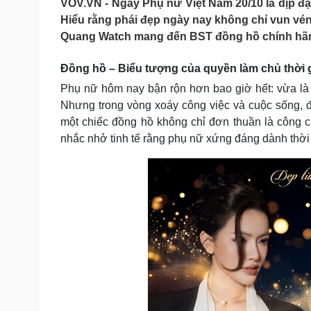
VOV.VN - Ngày Phụ nữ Việt Nam 20/10 là dịp đặ
Tin nóng
Việt Nam
Hiểu rằng phái đẹp ngày nay không chỉ vun vén 
Tư vấn luật
Phân tích
Quang Watch mang đến BST đồng hồ chính hãng
Đồng hồ – Biểu tượng của quyền làm chủ thời 
Sức khỏe
Đời sống
Phụ nữ hôm nay bận rộn hơn bao giờ hết: vừa là
Dinh dưỡng - món ngon
Nhà đẹp
Nhưng trong vòng xoáy công việc và cuộc sống, điề
Cây thuốc
Blog
một chiếc đồng hồ không chỉ đơn thuần là công c
Sản phụ khoa
Tình yêu - Gia đình
Nhi khoa
nhắc nhở tinh tế rằng phụ nữ xứng đáng dành thời
Nam khoa
Làm đẹp - giảm cân
Phòng mạch online
Ăn sạch sống khỏe
Cải chính