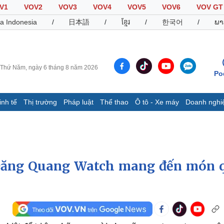
V1
VOV2
VOV3
VOV4
VOV5
VOV6
VOV GT
a Indonesia
/
日本語
/
ខ្មែរ
/
한국어
/
ພາ
Thứ Năm, ngày 6 tháng 8 năm 2026
Po
inh tế
Thị trường
Pháp luật
Thể thao
Ô tô - Xe máy
Doanh nghi
Thế giới
Multimedia
K
Quan sát
Video
B
Cuộc sống đó đây
Ảnh
K
Hồ sơ
E-Magazine
 Đăng Quang Watch mang đến món 
Infographic
Thể thao
Ô tô - Xe máy
D
Bóng đá
Ô tô
T