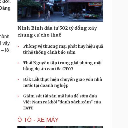
 đời.
Doanh nghiệp 24h
Tin Công nghệ
 Đăng
Doanh nhân
Trải nghiệm
ì cộng đồng
Chuyển đổi số
Ninh Bình đầu tư 502 tỷ đồng xây
u lịch
Podcast
chung cư cho thuê
hành.
Tư vấn
Câu chuyện thời sự
ì vậy,
Săn Tour
Đọc truyện đêm khuya
Phòng vệ thương mại phát huy hiệu quả
– lời
heck-in
Cửa sổ tình yêu
từ hệ thống cảnh báo sớm
Kể chuyện cho bé
Thái Nguyên tập trung giải phóng mặt
Hạt giống tâm hồn
bằng dự án cao tốc CT07
Đắk Lắk thực hiện chuyển giao vốn nhà
nước tại doanh nghiệp
Giám sát tài sản mã hóa để sớm đưa
Việt Nam ra khỏi "danh sách xám" của
FATF
Ô TÔ - XE MÁY