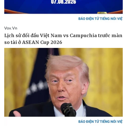
Doanh nghiệp
Công nghệ
Thông tin doanh nghiệp
Sành điệu
Doanh nghiệp 24h
Tin Công nghệ
Doanh nhân
Trải nghiệm
Vì cộng đồng
Chuyển đổi số