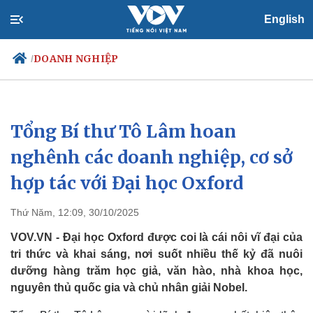
English
DOANH NGHIỆP
/
Tổng Bí thư Tô Lâm hoan
Chính trị
Xã hội
Đảng
Tin 24h
nghênh các doanh nghiệp, cơ sở
Tổ chức nhân sự
Dự báo thời tiết
hợp tác với Đại học Oxford
Quốc hội
Giáo dục
Nhận diện sự thật
Dấu ấn VOV
Việc làm
Thứ Năm, 12:09, 30/10/2025
Biển đảo
VOV.VN - Đại học Oxford được coi là cái nôi vĩ đại của
tri thức và khai sáng, nơi suốt nhiều thế kỷ đã nuôi
dưỡng hàng trăm học giả, văn hào, nhà khoa học,
nguyên thủ quốc gia và chủ nhân giải Nobel.