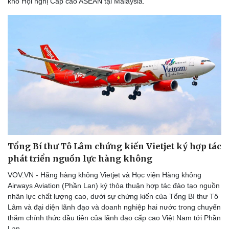
khổ Hội nghị Cấp cao ASEAN tại Malaysia.
Cây thuốc
Blog
Sản phụ khoa
Tình yêu - Gia đình
Nhi khoa
Nam khoa
Làm đẹp - giảm cân
Phòng mạch online
Ăn sạch sống khỏe
Tổng Bí thư Tô Lâm chứng kiến Vietjet ký hợp tác
phát triển nguồn lực hàng không
VOV.VN - Hãng hàng không Vietjet và Học viện Hàng không
Airways Aviation (Phần Lan) ký thỏa thuận hợp tác đào tạo nguồn
nhân lực chất lượng cao, dưới sự chứng kiến của Tổng Bí thư Tô
Lâm và đại diện lãnh đạo và doanh nghiệp hai nước trong chuyến
thăm chính thức đầu tiên của lãnh đạo cấp cao Việt Nam tới Phần
Lan.