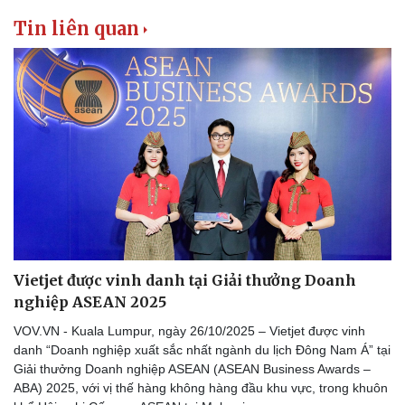
Tin liên quan
Vietjet được vinh danh tại Giải thưởng Doanh
nghiệp ASEAN 2025
VOV.VN - Kuala Lumpur, ngày 26/10/2025 – Vietjet được vinh
danh “Doanh nghiệp xuất sắc nhất ngành du lịch Đông Nam Á” tại
Giải thưởng Doanh nghiệp ASEAN (ASEAN Business Awards –
Sức khỏe
Đời sống
ABA) 2025, với vị thế hàng không hàng đầu khu vực, trong khuôn
Dinh dưỡng - món ngon
Nhà đẹp