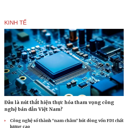
KINH TẾ
Đâu là nút thắt hiện thực hóa tham vọng công
nghệ bán dẫn Việt Nam?
Văn hóa
Giải trí
Sân khấu - Điện ảnh
Nghệ sĩ
Công nghệ số thành “nam châm” hút dòng vốn FDI chất
Văn học
Thời trang
lượng cao