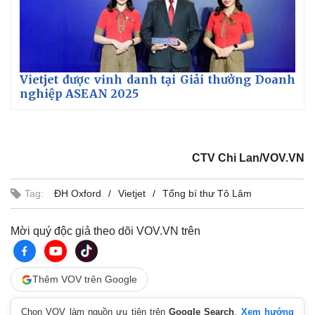
Vietjet được vinh danh tại Giải thưởng Doanh
nghiệp ASEAN 2025
CTV Chi Lan/VOV.VN
Tag:
ĐH Oxford
Vietjet
Tổng bí thư Tô Lâm
Mời quý độc giả theo dõi VOV.VN trên
Pháp luật
Quân sự - Quốc phòng
Vụ án
Vũ khí
Tin nóng
Việt Nam
Thêm VOV trên Google
Tư vấn luật
Phân tích
Chọn VOV làm nguồn ưu tiên trên
Google Search
.
Xem hướng