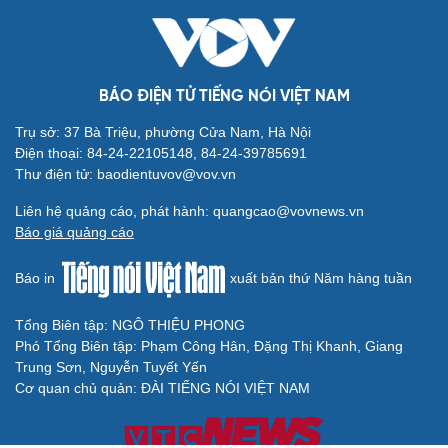
BÁO ĐIỆN TỬ TIẾNG NÓI VIỆT NAM
Trụ sở: 37 Bà Triệu, phường Cửa Nam, Hà Nội
Điện thoại: 84-24-22105148, 84-24-39785691
Thư điện tử: baodientuvov@vov.vn
Liên hệ quảng cáo, phát hành: quangcao@vovnews.vn
Báo giá quảng cáo
Báo in
xuất bản thứ Năm hàng tuần
Tổng Biên tập: NGÔ THIỆU PHONG
Phó Tổng Biên tập: Phạm Công Hân, Đặng Thị Khanh, Giang
Trung Sơn, Nguyễn Tuyết Yến
Cơ quan chủ quản: ĐÀI TIẾNG NÓI VIỆT NAM