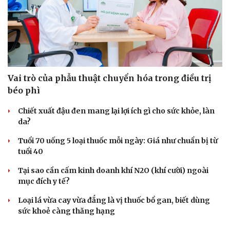
Vai trò của phẫu thuật chuyển hóa trong điều trị
béo phì
Chiết xuất đậu đen mang lại lợi ích gì cho sức khỏe, làn
da?
Du lịch
Podcast
Tuổi 70 uống 5 loại thuốc mỗi ngày: Giá như chuẩn bị từ
Tư vấn
Câu chuyện thời sự
tuổi 40
Săn Tour
Đọc truyện đêm khuya
check-in
Cửa sổ tình yêu
Tại sao cần cấm kinh doanh khí N2O (khí cười) ngoài
Kể chuyện cho bé
mục đích y tế?
Hạt giống tâm hồn
Loại lá vừa cay vừa đắng là vị thuốc bổ gan, biết dùng
sức khoẻ càng thăng hạng