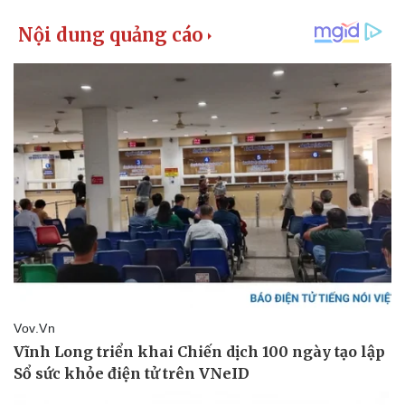
Thể thao
Ô tô - Xe máy
Bóng đá
Ô tô
Lịch thi đấu bóng đá
Xe máy
Thế giới thể thao
Tư vấn
eSports
Hậu trường