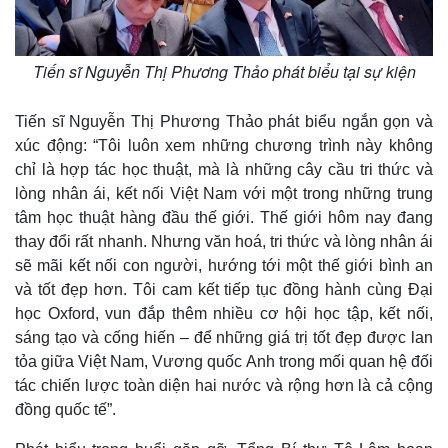
Bất động sản
Giá vàng
Khởi nghiệp
Tiêu dùng
Tỷ giá
Tiến sĩ Nguyễn Thị Phương Thảo phát biểu tại sự kiện
Chứng khoán
Giá cà phê
Tiến sĩ Nguyễn Thị Phương Thảo phát biểu ngắn gọn và
xúc động: “Tôi luôn xem những chương trình này không
chỉ là hợp tác học thuật, mà là những cây cầu tri thức và
lòng nhân ái, kết nối Việt Nam với một trong những trung
tâm học thuật hàng đầu thế giới. Thế giới hôm nay đang
thay đổi rất nhanh. Nhưng văn hoá, tri thức và lòng nhân ái
sẽ mãi kết nối con người, hướng tới một thế giới bình an
và tốt đẹp hơn. Tôi cam kết tiếp tục đồng hành cùng Đại
học Oxford, vun đắp thêm nhiều cơ hội học tập, kết nối,
sáng tạo và cống hiến – để những giá trị tốt đẹp được lan
tỏa giữa Việt Nam, Vương quốc Anh trong mối quan hệ đối
tác chiến lược toàn diện hai nước và rộng hơn là cả cộng
đồng quốc tế”.