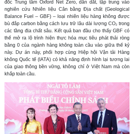
đốc Trung tâm Oxford Net Zero, dẫn dắt, tập trung vào
nghiên cứu Nhiên liệu Cân bằng Địa chất (Geological
Balance Fuel – GBF) – loại nhiên liệu hàng không được
bù đắp carbon bằng cách lưu trữ lâu dài lượng CO₂ trong
các tầng địa chất sâu. Kết quả ban đầu cho thấy GBF có
Thế giới
Multimedia
thể mở ra lộ trình hiện thực hóa mục tiêu phát thải ròng
Quan sát
Video
bằng 0 của ngành hàng không toàn cầu vào giữa thế kỷ
Cuộc sống đó đây
Ảnh
này. Dự án này, phối hợp cùng Hiệp hội Vận tải Hàng
Hồ sơ
E-Magazine
không Quốc tế (IATA) có khả năng định hình lại tương lai
Infographic
của giao thông bền vững, không chỉ ở Việt Nam mà còn
khắp toàn cầu.