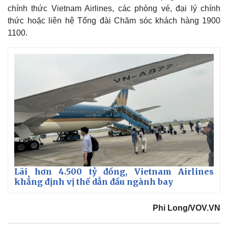
chính thức Vietnam Airlines, các phòng vé, đại lý chính
thức hoặc liên hệ Tổng đài Chăm sóc khách hàng 1900
1100.
Kinh tế
Thị trường
Bất động sản
Giá vàng
Lãi hơn 4.500 tỷ đồng, Vietnam Airlines
Khởi nghiệp
Tiêu dùng
khẳng định vị thế dẫn đầu ngành bay
Tỷ giá
Chứng khoán
Giá cà phê
Phi Long/VOV.VN