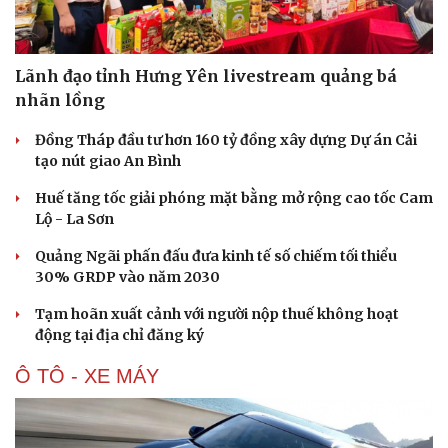
Lãnh đạo tỉnh Hưng Yên livestream quảng bá
nhãn lồng
Đồng Tháp đầu tư hơn 160 tỷ đồng xây dựng Dự án Cải
tạo nút giao An Bình
Huế tăng tốc giải phóng mặt bằng mở rộng cao tốc Cam
Lộ - La Sơn
Quảng Ngãi phấn đấu đưa kinh tế số chiếm tối thiểu
30% GRDP vào năm 2030
Tạm hoãn xuất cảnh với người nộp thuế không hoạt
động tại địa chỉ đăng ký
Văn hóa
Giải trí
Sân khấu - Điện ảnh
Nghệ sĩ
Ô TÔ - XE MÁY
Văn học
Thời trang
Âm nhạc
Sao Việt
Di sản