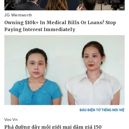
Thể thao
Ô tô - Xe máy
Bóng đá
Ô tô
Lịch thi đấu bóng đá
Xe máy
Thế giới thể thao
Tư vấn
eSports