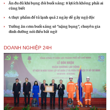
Ăn đu đủ khi bụng đói buổi sáng: 8 lợi ích không phải ai
cũng biết
4 thực phẩm để tủ lạnh quá 2 ngày dễ gây ngộ độc
Tưởng ăn cơm buổi sáng sẽ "nặng bụng", chuyên gia
dinh dưỡng nói điều bất ngờ
Du lịch
Podcast
Tư vấn
Câu chuyện thời sự
Săn Tour
Đọc truyện đêm khuya
DOANH NGHIỆP 24H
check-in
Cửa sổ tình yêu
Kể chuyện cho bé
Hạt giống tâm hồn