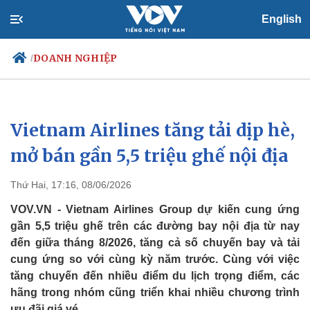
English
DOANH NGHIỆP
/
Vietnam Airlines tăng tải dịp hè,
Chính trị
Xã hội
Đảng
Tin 24h
mở bán gần 5,5 triệu ghế nội địa
Tổ chức nhân sự
Dự báo thời tiết
Quốc hội
Giáo dục
Thứ Hai, 17:16, 08/06/2026
Nhận diện sự thật
Dấu ấn VOV
Việc làm
VOV.VN - Vietnam Airlines Group dự kiến cung ứng
Biển đảo
gần 5,5 triệu ghế trên các đường bay nội địa từ nay
đến giữa tháng 8/2026, tăng cả số chuyến bay và tải
cung ứng so với cùng kỳ năm trước. Cùng với việc
tăng chuyến đến nhiều điểm du lịch trọng điểm, các
hãng trong nhóm cũng triển khai nhiều chương trình
ưu đãi giá vé.