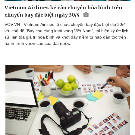
Dinh dưỡng - món ngon
Nhà đẹp
Vietnam Airlines kể câu chuyện hòa bình trên
Cây thuốc
Blog
chuyến bay đặc biệt ngày 30/4
Sản phụ khoa
Tình yêu - Gia đình
VOV.VN - Vietnam Airlines tổ chức chuyến bay đặc biệt dịp 30/4
Nhi khoa
với chủ đề “Bay cao cùng khát vọng Việt Nam”, tái hiện ký ức lịch
Nam khoa
sử, lan tỏa giá trị hòa bình và khơi dậy niềm tự hào dân tộc trên
Làm đẹp - giảm cân
hành trình vươn cao của đất nước.
Phòng mạch online
Ăn sạch sống khỏe