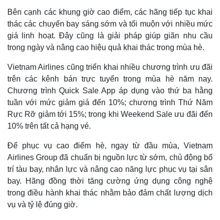
Bên cạnh các khung giờ cao điểm, các hãng tiếp tục khai
Thế giới
Multimedia
thác các chuyến bay sáng sớm và tối muộn với nhiều mức
Quan sát
Video
giá linh hoạt. Đây cũng là giải pháp giúp giãn nhu cầu
Cuộc sống đó đây
Ảnh
trong ngày và nâng cao hiệu quả khai thác trong mùa hè.
Hồ sơ
E-Magazine
Infographic
Vietnam Airlines cũng triển khai nhiều chương trình ưu đãi
trên các kênh bán trực tuyến trong mùa hè năm nay.
Chương trình Quick Sale App áp dụng vào thứ ba hằng
tuần với mức giảm giá đến 10%; chương trình Thứ Năm
Rực Rỡ giảm tới 15%; trong khi Weekend Sale ưu đãi đến
10% trên tất cả hạng vé.
Để phục vụ cao điểm hè, ngay từ đầu mùa, Vietnam
Airlines Group đã chuẩn bị nguồn lực từ sớm, chủ động bố
trí tàu bay, nhân lực và nâng cao năng lực phục vụ tại sân
bay. Hãng đồng thời tăng cường ứng dụng công nghệ
trong điều hành khai thác nhằm bảo đảm chất lượng dịch
vụ và tỷ lệ đúng giờ.