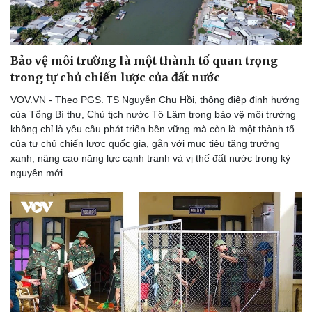
Bảo vệ môi trường là một thành tố quan trọng
trong tự chủ chiến lược của đất nước
VOV.VN - Theo PGS. TS Nguyễn Chu Hồi, thông điệp định hướng
của Tổng Bí thư, Chủ tịch nước Tô Lâm trong bảo vệ môi trường
không chỉ là yêu cầu phát triển bền vững mà còn là một thành tố
Văn hóa
Giải trí
của tự chủ chiến lược quốc gia, gắn với mục tiêu tăng trưởng
Sân khấu - Điện ảnh
Nghệ sĩ
xanh, nâng cao năng lực cạnh tranh và vị thế đất nước trong kỷ
Văn học
Thời trang
nguyên mới
Âm nhạc
Sao Việt
Di sản