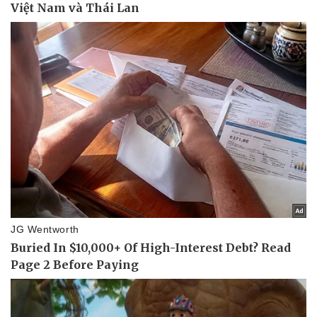
Sức khỏe
Đời sống
Dinh dưỡng - món ngon
Nhà đẹp
Cây thuốc
Blog
Sản phụ khoa
Tình yêu - Gia đình
Nhi khoa
Nam khoa