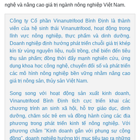
nghệ và nâng cao giá trị ngành nông nghiệp Việt Nam.
Pháp luật
Quân sự - Quốc phòng
Công ty Cổ phần Vinanutrifood Bình Định là thành
Vụ án
Vũ khí
viên của hệ sinh thái Vinanutrifood, hoạt động trong
Tin nóng
Việt Nam
lĩnh vực nông nghiệp, thực phẩm và dinh dưỡng.
Tư vấn luật
Phân tích
Doanh nghiệp định hướng phát triển chuỗi giá trị khép
kín từ vùng nguyên liệu, nuôi trồng, chế biến đến tiêu
thụ sản phẩm; đồng thời đẩy mạnh nghiên cứu, ứng
dụng khoa học công nghệ, chuyển đổi số và phát triển
các mô hình nông nghiệp bền vững nhằm nâng cao
giá trị nông sản, thủy sản Việt Nam.
Song song với hoạt động sản xuất kinh doanh,
Vinanutrifood Bình Định tích cực triển khai các
chương trình an sinh xã hội, hỗ trợ giáo dục, dinh
dưỡng, chăm sóc trẻ em và đồng hành cùng các địa
phương trong phát triển kinh tế nông nghiệp. Với
phương châm "Kinh doanh gắn với phụng sự cộng
đồng", doanh nghiệp hướng tới mục tiêu tạo ra những