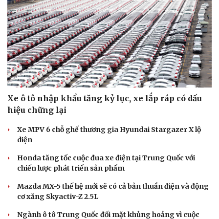
Xe ô tô nhập khẩu tăng kỷ lục, xe lắp ráp có dấu
hiệu chững lại
Cải chính
Xe MPV 6 chỗ ghế thương gia Hyundai Stargazer X lộ
diện
Honda tăng tốc cuộc đua xe điện tại Trung Quốc với
chiến lược phát triển sản phẩm
Mazda MX-5 thế hệ mới sẽ có cả bản thuần điện và động
cơ xăng Skyactiv-Z 2.5L
Ngành ô tô Trung Quốc đối mặt khủng hoảng vì cuộc