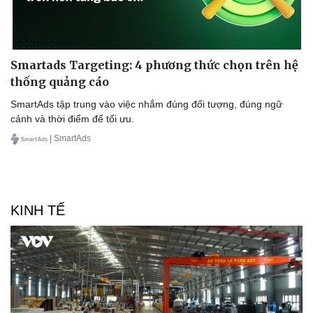
Tư vấn
Câu chuyện thời sự
Săn Tour
Đọc truyện đêm khuya
check-in
Cửa sổ tình yêu
Kể chuyện cho bé
Hạt giống tâm hồn
Smartads Targeting: 4 phương thức chọn trên hệ
thống quảng cáo
SmartAds tập trung vào việc nhắm đúng đối tượng, đúng ngữ
cảnh và thời điểm để tối ưu.
| SmartAds
KINH TẾ