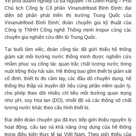
Về phía doanh nghiệp có bà Nguyễn Thị Diễm Hằng – Phó
Thế giới
Multimedia
Chủ tịch Công ty Cổ phần Vinanutrifood Bình Định; đại
Quan sát
Video
diện bộ phận phát triển thị trường Trung Quốc của
Cuộc sống đó đây
Ảnh
Vinanutrifood Bình Định; đoàn chuyên gia kỹ thuật của
Hồ sơ
E-Magazine
Công ty TNHH Công nghệ Thông minh Inspur cùng các
Infographic
chuyên gia nghiên cứu đến từ Trung Quốc.
Tại buổi làm việc, đoàn công tác đã giới thiệu hệ thống
giám sát môi trường nước thông minh được nghiên cứu
nhằm phục vụ công tác quan trắc chất lượng nước trong
nuôi trồng thủy hải sản. Hệ thống bao gồm thiết bị giám sát
cố định, thiết bị đo cầm tay, các đầu dò chuyên dụng, hệ
thống thu thập và truyền dữ liệu cùng phần mềm quản lý,
cho phép theo dõi nhiều chỉ tiêu môi trường quan trọng
như pH, oxy hòa tan (DO), nhiệt độ và các thông số chất
lượng nước khác theo cấu hình thiết bị.
Đại diện đoàn chuyên gia đã trực tiếp giới thiệu nguyên lý
hoạt động, cấu tạo và khả năng ứng dụng của hệ thống
trong điều kiện thực tế tại Việt Nam. Theo giới thiệu của