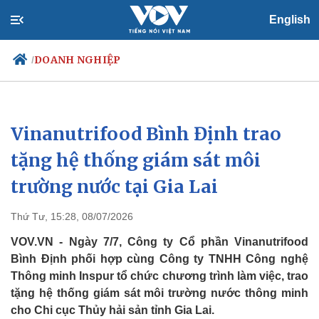
English
DOANH NGHIỆP
/
Vinanutrifood Bình Định trao
Chính trị
Xã hội
Đảng
Tin 24h
tặng hệ thống giám sát môi
Tổ chức nhân sự
Dự báo thời tiết
trường nước tại Gia Lai
Quốc hội
Giáo dục
Nhận diện sự thật
Dấu ấn VOV
Việc làm
Thứ Tư, 15:28, 08/07/2026
Biển đảo
VOV.VN - Ngày 7/7, Công ty Cổ phần Vinanutrifood
Bình Định phối hợp cùng Công ty TNHH Công nghệ
Thông minh Inspur tổ chức chương trình làm việc, trao
tặng hệ thống giám sát môi trường nước thông minh
cho Chi cục Thủy hải sản tỉnh Gia Lai.