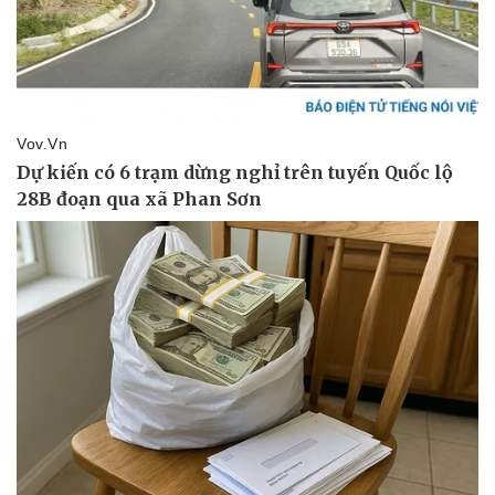
Doanh nghiệp
Công nghệ
Thông tin doanh nghiệp
Sành điệu
Doanh nghiệp 24h
Tin Công nghệ
Doanh nhân
Trải nghiệm
Vì cộng đồng
Chuyển đổi số