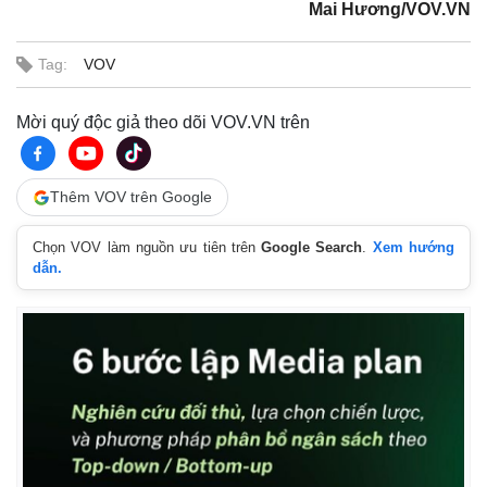
Mai Hương/VOV.VN
Tag:
VOV
Mời quý độc giả theo dõi VOV.VN trên
Thêm VOV trên Google
Chọn VOV làm nguồn ưu tiên trên
Google Search
.
Xem hướng
dẫn.
Thể thao
Ô tô - Xe máy
Bóng đá
Ô tô
Lịch thi đấu bóng đá
Xe máy
Thế giới thể thao
Tư vấn
eSports
Hậu trường