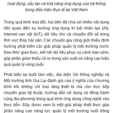
hoạt động, cấu tạo và khả năng ứng dụng của hệ thống
trong điều kiện thực tế tại Việt Nam
Trong quá trình trao đổi, hai bên đã chia sẻ nhiều nội dung
liên quan đến xu hướng ứng dụng trí tuệ nhân tạo (AI),
Internet vạn vật (IoT), dữ liệu lớn và chuyển đổi số trong
lĩnh vực thủy hải sản. Các chuyên gia cũng giới thiệu định
hướng phát triển các giải pháp quản lý môi trường nước
theo thời gian thực, kết nối dữ liệu phục vụ cảnh báo sớm,
góp phần giảm thiểu rủi ro trong sản xuất và nâng cao hiệu
Kinh tế
Thị trường
quả quản lý vùng nuôi.
Bất động sản
Giá vàng
Phát biểu tại buổi làm việc, đại diện Sở Nông nghiệp và
Khởi nghiệp
Tiêu dùng
Môi trường tỉnh Gia Lai đánh giá cao ý nghĩa của chương
Tỷ giá
Chứng khoán
trình khi không chỉ trao tặng thiết bị mà còn trực tiếp
Giá cà phê
chuyển giao kỹ thuật, hướng dẫn sử dụng và đồng hành
cùng địa phương trong quá trình ứng dụng công nghệ vào
thực tiễn. Đây được xem là một giải pháp thiết thực góp
phần nâng cao năng lực quản lý môi trường nuôi trồng