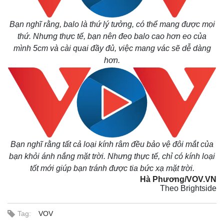
Bất động sản
Giá vàng
Khởi nghiệp
Tiêu dùng
Bạn nghĩ rằng, balo là thứ lý tưởng, có thể mang được mọi
Tỷ giá
thứ. Nhưng thực tế, bạn nên đeo balo cao hơn eo của
Chứng khoán
mình 5cm và cài quai đầy đủ, việc mang vác sẽ dễ dàng
Giá cà phê
hơn.
Bạn nghĩ rằng tất cả loại kính râm đều bảo vệ đôi mắt của
bạn khỏi ánh nắng mặt trời. Nhưng thực tế, chỉ có kính loại
tốt mới giúp bạn tránh được tia bức xạ mặt trời.
Hà Phương/VOV.VN
Theo Brightside
Tag:
VOV