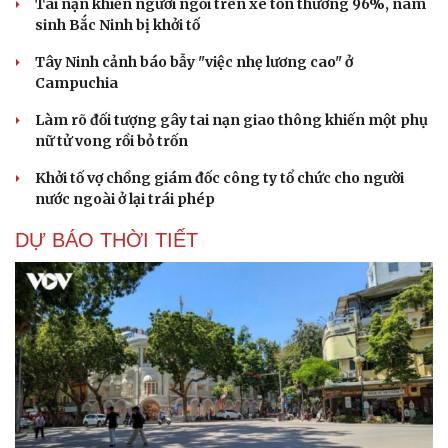
Tai nạn khiến người ngồi trên xe tổn thương 96%, nam
sinh Bắc Ninh bị khởi tố
Tây Ninh cảnh báo bẫy "việc nhẹ lương cao" ở
Campuchia
Làm rõ đối tượng gây tai nạn giao thông khiến một phụ
nữ tử vong rồi bỏ trốn
Cải chính
Khởi tố vợ chồng giám đốc công ty tổ chức cho người
nước ngoài ở lại trái phép
DỰ BÁO THỜI TIẾT