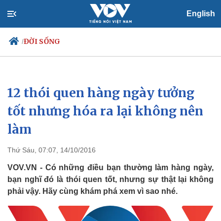
English
ĐỜI SỐNG
/
12 thói quen hàng ngày tưởng
Chính trị
Xã hội
Đảng
Tin 24h
tốt nhưng hóa ra lại không nên
Tổ chức nhân sự
Dự báo thời tiết
làm
Quốc hội
Giáo dục
Nhận diện sự thật
Dấu ấn VOV
Việc làm
Thứ Sáu, 07:07, 14/10/2016
Biển đảo
VOV.VN - Có những điều bạn thường làm hàng ngày,
bạn nghĩ đó là thói quen tốt, nhưng sự thật lại không
phải vậy. Hãy cùng khám phá xem vì sao nhé.