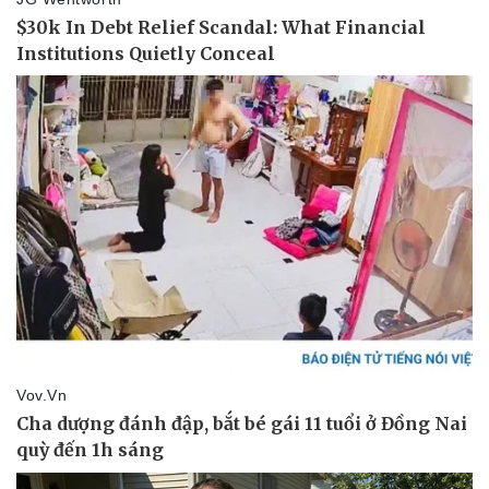
Thể thao
Ô tô - Xe máy
Bóng đá
Ô tô
Lịch thi đấu bóng đá
Xe máy
Thế giới thể thao
Tư vấn
eSports
Hậu trường