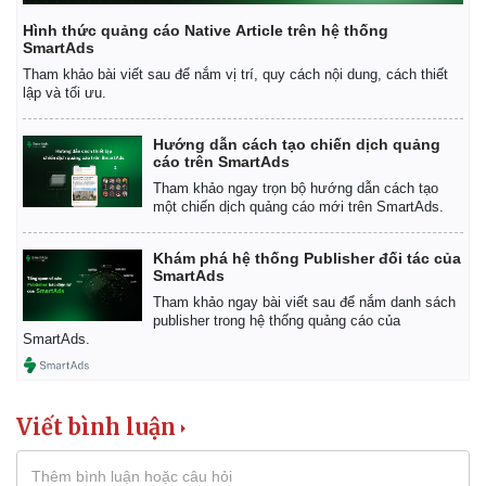
Hình thức quảng cáo Native Article trên hệ thống
SmartAds
Tham khảo bài viết sau để nắm vị trí, quy cách nội dung, cách thiết
lập và tối ưu.
Hướng dẫn cách tạo chiến dịch quảng
cáo trên SmartAds
Tham khảo ngay trọn bộ hướng dẫn cách tạo
một chiến dịch quảng cáo mới trên SmartAds.
Khám phá hệ thống Publisher đối tác của
SmartAds
Tham khảo ngay bài viết sau để nắm danh sách
publisher trong hệ thống quảng cáo của
SmartAds.
Pháp luật
Quân sự - Quốc phòng
Vụ án
Vũ khí
Tin nóng
Việt Nam
Viết bình luận
Tư vấn luật
Phân tích