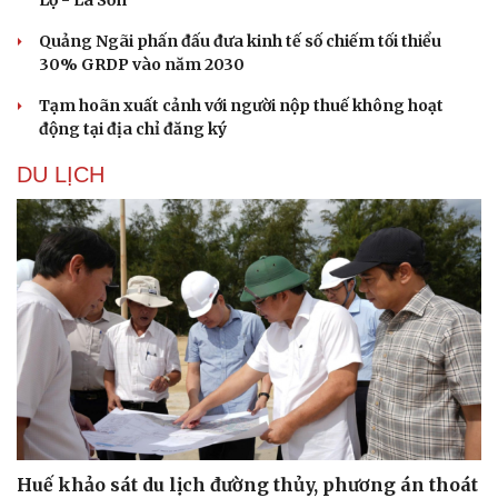
Quảng Ngãi phấn đấu đưa kinh tế số chiếm tối thiểu
30% GRDP vào năm 2030
Tạm hoãn xuất cảnh với người nộp thuế không hoạt
động tại địa chỉ đăng ký
DU LỊCH
Văn hóa
Giải trí
Sân khấu - Điện ảnh
Nghệ sĩ
Văn học
Thời trang
Huế khảo sát du lịch đường thủy, phương án thoát