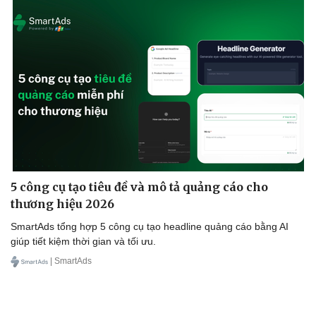
Cây thuốc
Blog
Sản phụ khoa
Tình yêu - Gia đình
Nhi khoa
Nam khoa
Làm đẹp - giảm cân
Phòng mạch online
Ăn sạch sống khỏe
5 công cụ tạo tiêu đề và mô tả quảng cáo cho
thương hiệu 2026
SmartAds tổng hợp 5 công cụ tạo headline quảng cáo bằng AI
giúp tiết kiệm thời gian và tối ưu.
| SmartAds