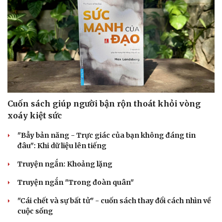
Cuốn sách giúp người bận rộn thoát khỏi vòng
xoáy kiệt sức
Du lịch
Podcast
"Bẫy bản năng - Trực giác của bạn không đáng tin
Tư vấn
Câu chuyện thời sự
đâu": Khi dữ liệu lên tiếng
Săn Tour
Đọc truyện đêm khuya
check-in
Cửa sổ tình yêu
Truyện ngắn: Khoảng lặng
Kể chuyện cho bé
Truyện ngắn "Trong đoàn quân"
Hạt giống tâm hồn
"Cái chết và sự bất tử" - cuốn sách thay đổi cách nhìn về
cuộc sống