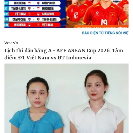
Vụ án
Vũ khí
Tin nóng
Việt Nam
Tư vấn luật
Phân tích