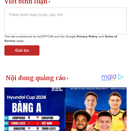
Viết bình luận
This site is protected by reCAPTCHA and the Google
Privacy Policy
and
Terms of
Service
apply.
Gửi tin
Pháp luật
Quân sự - Quốc phòng