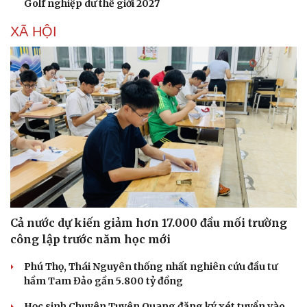
Golf nghiệp dư thế giới 2027
XÃ HỘI
Văn hóa
Giải trí
Sân khấu - Điện ảnh
Nghệ sĩ
Văn học
Thời trang
Âm nhạc
Sao Việt
Di sản
Cả nước dự kiến giảm hơn 17.000 đầu mối trường
công lập trước năm học mới
Phú Thọ, Thái Nguyên thống nhất nghiên cứu đầu tư
hầm Tam Đảo gần 5.800 tỷ đồng
Học sinh Chuyên Tuyên Quang đăng ký xét tuyển vào