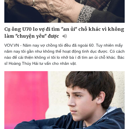
Cụ ông U70 lo vợ đi tìm "an ủi" chỗ khác vì không
làm "chuyện yêu" được
VOV.VN - Năm nay vợ chồng tôi đều đã ngoài 60. Tuy nhiên mấy
năm nay tôi gần như không thể hoạt động tình dục được. Có cách
nào để cải thiện không vì tôi lo nhỡ bà í đi tìm an ủi chỗ khác. Bác
sĩ Hoàng Thúy Hải tư vấn cho nhân vật.
Doanh nghiệp
Công nghệ
Thông tin doanh nghiệp
Sành điệu
Doanh nghiệp 24h
Tin Công nghệ
Doanh nhân
Trải nghiệm
Vì cộng đồng
Chuyển đổi số