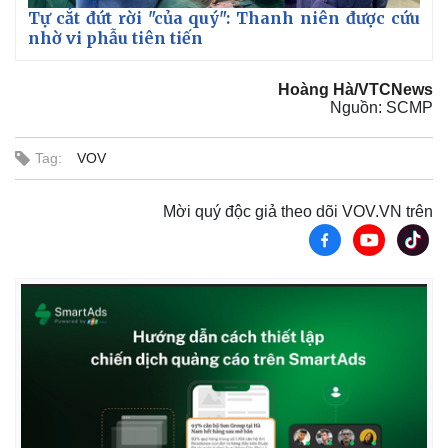
Tự cắt đứt rời "của quý": Thanh niên được cứu
nhờ vi phẫu tiên tiến
Kinh tế
Thị trường
Bất động sản
Giá vàng
Hoàng Hà/VTCNews
Khởi nghiệp
Tiêu dùng
Nguồn: SCMP
Tỷ giá
Chứng khoán
Tag:
VOV
Giá cà phê
Mời quý độc giả theo dõi VOV.VN trên