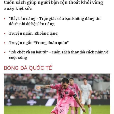
Cuốn sách giúp người bận rộn thoát khỏi vòng
xoáy kiệt sức
"Bẫy bản năng - Trực giác của bạn không đáng tin
đâu": Khi dữ liệu lên tiếng
Truyện ngắn: Khoảng lặng
Truyện ngắn "Trong đoàn quân"
"Cái chết và sự bất tử" - cuốn sách thay đổi cách nhìn về
cuộc sống
BÓNG ĐÁ QUỐC TẾ