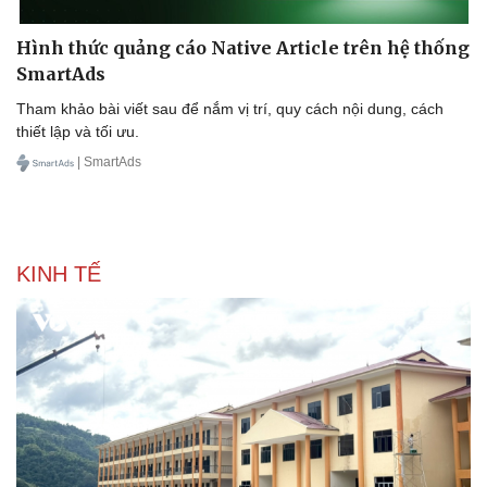
Hình thức quảng cáo Native Article trên hệ thống
SmartAds
Tham khảo bài viết sau để nắm vị trí, quy cách nội dung, cách
thiết lập và tối ưu.
| SmartAds
Sức khỏe
Đời sống
Dinh dưỡng - món ngon
Nhà đẹp
Cây thuốc
Blog
Sản phụ khoa
Tình yêu - Gia đình
Nhi khoa
KINH TẾ
Nam khoa
Làm đẹp - giảm cân
Phòng mạch online
Ăn sạch sống khỏe