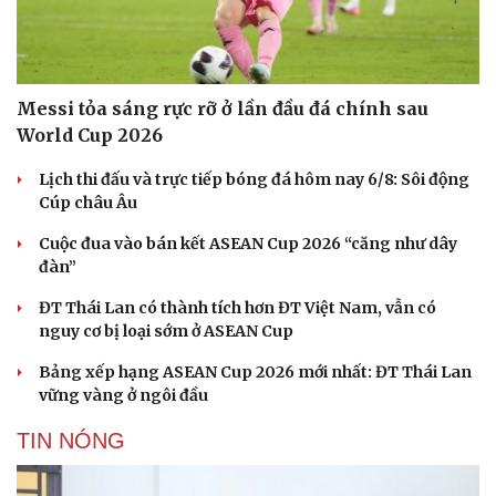
Du lịch
Podcast
Tư vấn
Câu chuyện thời sự
Messi tỏa sáng rực rỡ ở lần đầu đá chính sau
Săn Tour
Đọc truyện đêm khuya
World Cup 2026
check-in
Cửa sổ tình yêu
Kể chuyện cho bé
Lịch thi đấu và trực tiếp bóng đá hôm nay 6/8: Sôi động
Hạt giống tâm hồn
Cúp châu Âu
Cuộc đua vào bán kết ASEAN Cup 2026 “căng như dây
đàn”
ĐT Thái Lan có thành tích hơn ĐT Việt Nam, vẫn có
nguy cơ bị loại sớm ở ASEAN Cup
Bảng xếp hạng ASEAN Cup 2026 mới nhất: ĐT Thái Lan
vững vàng ở ngôi đầu
TIN NÓNG