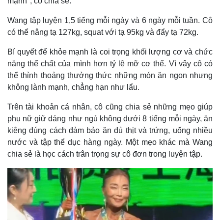
mạnh", cô chia sẻ.
Wang tập luyện 1,5 tiếng mỗi ngày và 6 ngày mỗi tuần. Cô
có thể nâng tạ 127kg, squat với tạ 95kg và đẩy tạ 72kg.
Bí quyết để khỏe mạnh là coi trọng khối lượng cơ và chức
năng thể chất của mình hơn tỷ lệ mỡ cơ thể. Vì vậy cô có
Thế giới
Multimedia
thể thỉnh thoảng thưởng thức những món ăn ngon nhưng
Quan sát
Video
không lành mạnh, chẳng hạn như lẩu.
Cuộc sống đó đây
Ảnh
Hồ sơ
E-Magazine
Trên tài khoản cá nhân, cô cũng chia sẻ những mẹo giúp
Infographic
phụ nữ giữ dáng như ngủ không dưới 8 tiếng mỗi ngày, ăn
kiêng đúng cách đảm bảo ăn đủ thịt và trứng, uống nhiều
nước và tập thể dục hàng ngày. Một mẹo khác mà Wang
chia sẻ là học cách trân trọng sự cô đơn trong luyện tập.