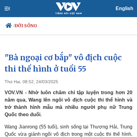
English
ĐỜI SỐNG
/
"Bà ngoại cơ bắp" vô địch cuộc
Chính trị
Xã hội
Đảng
Tin 24h
thi thể hình ở tuổi 55
Tổ chức nhân sự
Dự báo thời tiết
Quốc hội
Giáo dục
Thứ Hai, 08:52, 24/03/2025
Nhận diện sự thật
Dấu ấn VOV
Việc làm
VOV.VN - Nhờ luôn chăm chỉ tập luyện trong hơn 20
Biển đảo
năm qua, Wang lên ngôi vô địch cuộc thi thể hình và
trở thành hình mẫu mà nhiều người phụ nữ Trung
Quốc theo đuổi.
Wang Jianrong (55 tuổi), sinh sống tại Thượng Hải, Trung
Quốc vừa giành ngôi vô địch trong một cuộc thi thể hình.