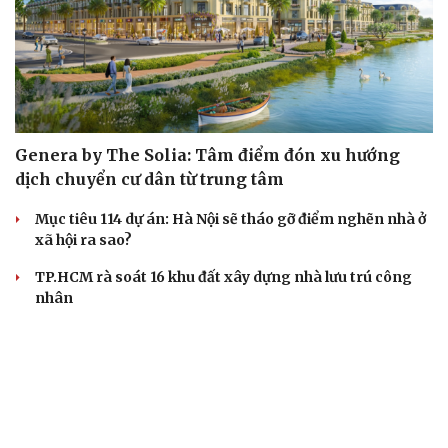
Genera by The Solia: Tâm điểm đón xu hướng
dịch chuyển cư dân từ trung tâm
Mục tiêu 114 dự án: Hà Nội sẽ tháo gỡ điểm nghẽn nhà ở
xã hội ra sao?
TP.HCM rà soát 16 khu đất xây dựng nhà lưu trú công
nhân
Nhà ở cho thuê: Lối mở để bình ổn thị trường và mở rộng
cơ hội an cư
Điều gì làm nên sức hút của một khu đô thị xanh?