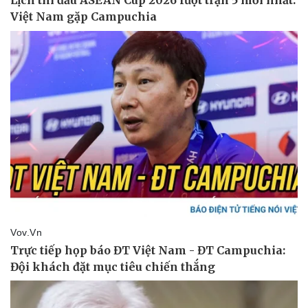
Thể thao
Ô tô - Xe máy
Bóng đá
Ô tô
Lịch thi đấu bóng đá
Xe máy
Thế giới thể thao
Tư vấn
eSports
Hậu trường