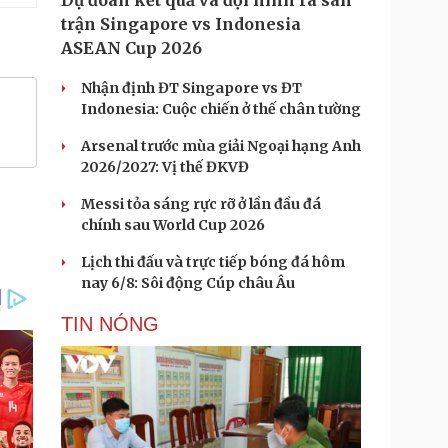
Dự đoán kết quả và đội hình ra sân
trận Singapore vs Indonesia
ASEAN Cup 2026
Nhận định ĐT Singapore vs ĐT
Indonesia: Cuộc chiến ở thế chân tường
Arsenal trước mùa giải Ngoại hạng Anh
2026/2027: Vị thế ĐKVĐ
Messi tỏa sáng rực rỡ ở lần đầu đá
chính sau World Cup 2026
Lịch thi đấu và trực tiếp bóng đá hôm
nay 6/8: Sôi động Cúp châu Âu
TIN NÓNG