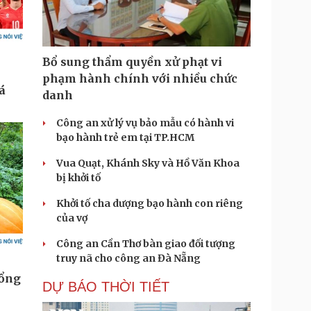
Bổ sung thẩm quyền xử phạt vi
phạm hành chính với nhiều chức
danh
Công an xử lý vụ bảo mẫu có hành vi
bạo hành trẻ em tại TP.HCM
Vua Quạt, Khánh Sky và Hồ Văn Khoa
bị khởi tố
Khởi tố cha dượng bạo hành con riêng
của vợ
Công an Cần Thơ bàn giao đối tượng
truy nã cho công an Đà Nẵng
DỰ BÁO THỜI TIẾT