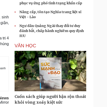
phục vụ ứng phó tình trạng khẩn cấp
Nâng cấp, tôn tạo Nghĩa trang liệt sĩ
Việt - Lào
 sinh
 giận,
Ngư dân Quảng Ngãi thay đổi tư duy
đánh bắt, chấp hành nghiêm quy định
IUU
 trị 4
 chúng
VĂN HỌC
Thanh
Cuốn sách giúp người bận rộn thoát
 News
khỏi vòng xoáy kiệt sức
irror