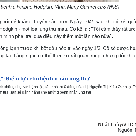
 bệnh u lympho Hodgkin. (Ảnh: Marly Garnreiter/SWNS)
phổi để khám chuyên sâu hơn. Ngày 10/2, sau khi có kết quả
odgkin - một loại ung thư máu. Cô kể lại: "Tôi cảm thấy rất tức
h mình phải trải qua điều này thêm một lần nào nữa".
ông lạnh trước khi bắt đầu hóa trị vào ngày 1/3. Cô sẽ được hóa
ương lai. Lắng nghe cơ thể thực sự rất quan trọng, nhưng đôi khi
.
g”: Điểm tựa cho bệnh nhân ung thư
nh chống chọi với bệnh tật, căn nhà trọ 0 đồng của chị Nguyễn Thị Kiều Oanh tại 
iểm tựa, san sẻ gánh nặng cho những bệnh nhân ung thư.
Nhật Thùy/VTC
Nguồn: M