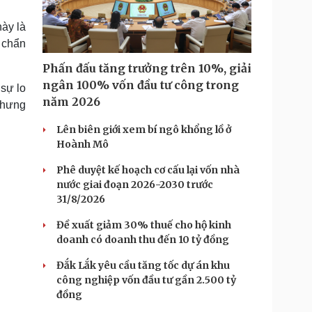
Doanh nghiệp 24h
Tin Công nghệ
Doanh nhân
Trải nghiệm
này là
ì cộng đồng
Chuyển đổi số
 chẩn
Phấn đấu tăng trưởng trên 10%, giải
u lịch
Podcast
ngân 100% vốn đầu tư công trong
 sự lo
Tư vấn
Câu chuyện thời sự
năm 2026
 nhưng
Săn Tour
Đọc truyện đêm khuya
heck-in
Cửa sổ tình yêu
Lên biên giới xem bí ngô khổng lồ ở
Kể chuyện cho bé
Hoành Mô
Hạt giống tâm hồn
Phê duyệt kế hoạch cơ cấu lại vốn nhà
nước giai đoạn 2026-2030 trước
31/8/2026
Đề xuất giảm 30% thuế cho hộ kinh
doanh có doanh thu đến 10 tỷ đồng
Đắk Lắk yêu cầu tăng tốc dự án khu
công nghiệp vốn đầu tư gần 2.500 tỷ
đồng