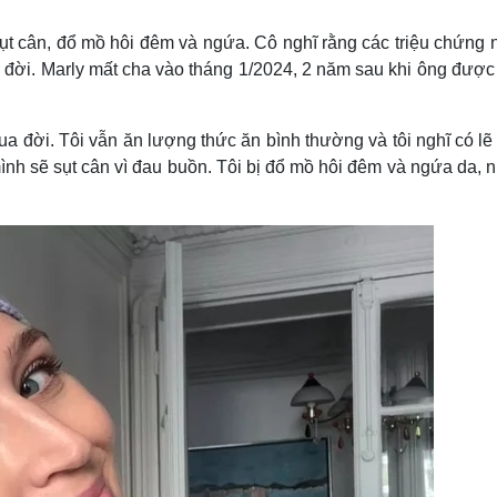
Lịch thi đấu bóng đá
Xe máy
Thế giới thể thao
Tư vấn
ị sụt cân, đổ mồ hôi đêm và ngứa. Cô nghĩ rằng các triệu chứng 
eSports
V
a đời. Marly mất cha vào tháng 1/2024, 2 năm sau khi ông được
Hậu trường
Văn hóa
Giải trí
D
 qua đời. Tôi vẫn ăn lượng thức ăn bình thường và tôi nghĩ có lẽ
Sân khấu - Điện ảnh
Nghệ sĩ
mình sẽ sụt cân vì đau buồn. Tôi bị đổ mồ hôi đêm và ngứa da,
Văn học
Thời trang
Âm nhạc
Sao Việt
c
Di sản