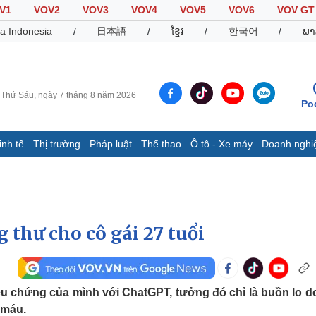
V1
VOV2
VOV3
VOV4
VOV5
VOV6
VOV GT
a Indonesia
/
日本語
/
ខ្មែរ
/
한국어
/
ພາ
Thứ Sáu, ngày 7 tháng 8 năm 2026
Po
inh tế
Thị trường
Pháp luật
Thể thao
Ô tô - Xe máy
Doanh nghi
Thế giới
Multimedia
K
Quan sát
Video
B
Cuộc sống đó đây
Ảnh
K
Hồ sơ
E-Magazine
thư cho cô gái 27 tuổi
Infographic
Thể thao
Ô tô - Xe máy
D
ệu chứng của mình với ChatGPT, tưởng đó chỉ là buồn lo d
 máu.
Bóng đá
Ô tô
T