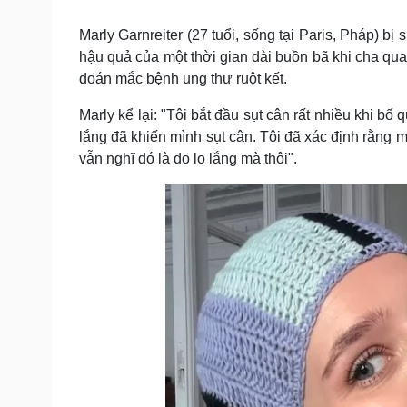
Tin nóng
Việt Nam
Tư vấn luật
Phân tích
Marly Garnreiter (27 tuổi, sống tại Paris, Pháp) b
hậu quả của một thời gian dài buồn bã khi cha qu
đoán mắc bệnh ung thư ruột kết.
Sức khỏe
Đời sống
Marly kể lại: "Tôi bắt đầu sụt cân rất nhiều khi bố
Dinh dưỡng - món ngon
Nhà đẹp
lắng đã khiến mình sụt cân. Tôi đã xác định rằng 
Cây thuốc
Blog
vẫn nghĩ đó là do lo lắng mà thôi".
Sản phụ khoa
Tình yêu - Gia đình
Nhi khoa
Nam khoa
Làm đẹp - giảm cân
Phòng mạch online
Ăn sạch sống khỏe
Cải chính