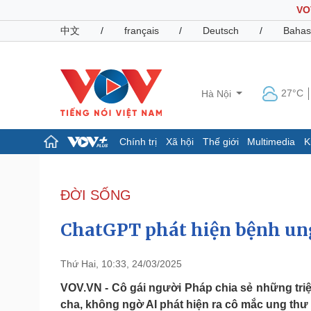
VO
中文
/
français
/
Deutsch
/
Bahas
27°C
Hà Nội
Chính trị
Xã hội
Thế giới
Multimedia
K
Chính trị
Xã hội
Đảng
Tin 24h
ĐỜI SỐNG
Tổ chức nhân sự
Dự báo thời tiết
Quốc hội
Giáo dục
ChatGPT phát hiện bệnh ung 
Nhận diện sự thật
Dấu ấn VOV
Việc làm
Biển đảo
Thứ Hai, 10:33, 24/03/2025
Pháp luật
Quân sự - Quốc phòng
VOV.VN - Cô gái người Pháp chia sẻ những tri
cha, không ngờ AI phát hiện ra cô mắc ung thư
Vụ án
Vũ khí