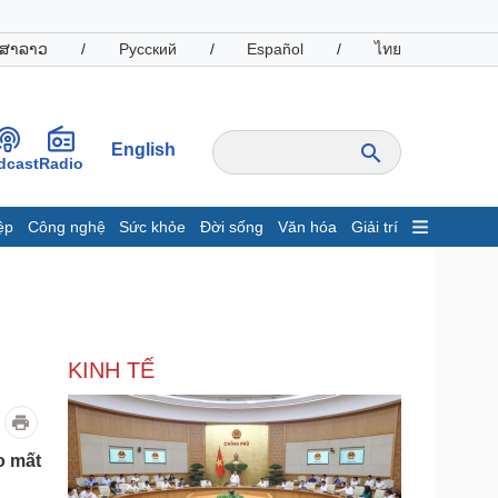
ສາລາວ
/
Русский
/
Español
/
ไทย
English
dcast
Radio
ệp
Công nghệ
Sức khỏe
Đời sống
Văn hóa
Giải trí
inh tế
Thị trường
ất động sản
Giá vàng
hởi nghiệp
Tiêu dùng
Tỷ giá
KINH TẾ
Chứng khoán
Giá cà phê
oanh nghiệp
Công nghệ
o mất
hông tin doanh nghiệp
Sành điệu