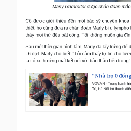
Marly Garnreiter được chẩn đoán mắc
Cô được giới thiệu đến một bác sỹ chuyên khoa 
thiết, họ cũng đưa ra chẩn đoán Marly bị u lympho H
thấy mọi thứ đều bất công. Tôi không muốn gia đìn
Sau một thời gian bình tâm, Marly đã lấy trứng để đ
- 6 đợt. Marly cho biết: "Tôi cảm thấy tự tin cho t
ta có xu hướng mất kết nối với bản thân bên trong"
“Nhà trọ 0 đồn
VOV.VN - Trong hành trì
Trì, Hà Nội trở thành đ