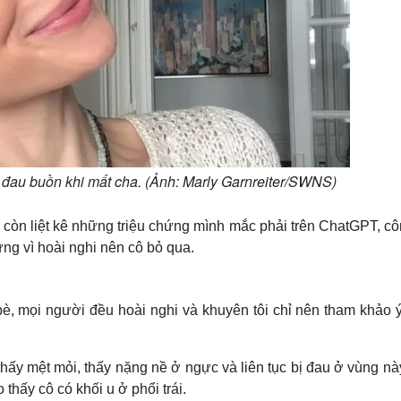
i đau buồn khi mất cha. (Ảnh: Marly Garnreiter/SWNS)
 còn liệt kê những triệu chứng mình mắc phải trên ChatGPT, c
ng vì hoài nghi nên cô bỏ qua.
bè, mọi người đều hoài nghi và khuyên tôi chỉ nên tham khảo ý
 thấy mệt mỏi, thấy nặng nề ở ngực và liên tục bị đau ở vùng n
thấy cô có khối u ở phổi trái.