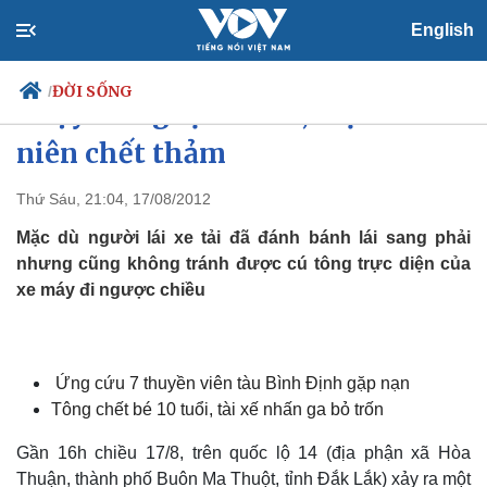
English
ĐỜI SỐNG
/
Chạy xe ngược chiều, một thanh
niên chết thảm
Thứ Sáu, 21:04, 17/08/2012
Chính trị
Xã hội
Đảng
Tin 24h
Mặc dù người lái xe tải đã đánh bánh lái sang phải
Tổ chức nhân sự
Dự báo thời tiết
nhưng cũng không tránh được cú tông trực diện của
Quốc hội
Giáo dục
xe máy đi ngược chiều
Nhận diện sự thật
Dấu ấn VOV
Việc làm
Biển đảo
Ứng cứu 7 thuyền viên tàu Bình Định gặp nạn
Tông chết bé 10 tuổi, tài xế nhấn ga bỏ trốn
Gần 16h chiều 17/8, trên quốc lộ 14 (địa phận xã Hòa
Thuận, thành phố Buôn Ma Thuột, tỉnh Đắk Lắk) xảy ra một