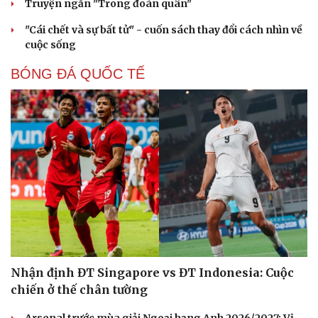
Truyện ngắn "Trong đoàn quân"
"Cái chết và sự bất tử" - cuốn sách thay đổi cách nhìn về
cuộc sống
BÓNG ĐÁ QUỐC TẾ
Sức khỏe
Đời sống
Dinh dưỡng - món ngon
Nhà đẹp
Cây thuốc
Blog
Sản phụ khoa
Tình yêu - Gia đình
Nhi khoa
Nam khoa
Làm đẹp - giảm cân
Phòng mạch online
Nhận định ĐT Singapore vs ĐT Indonesia: Cuộc
Ăn sạch sống khỏe
chiến ở thế chân tường
Arsenal trước mùa giải Ngoại hạng Anh 2026/2027: Vị