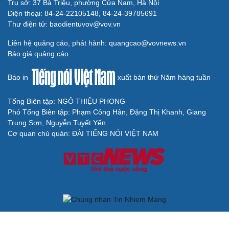
Trụ sở: 37 Bà Triệu, phường Cửa Nam, Hà Nội
Điện thoại: 84-24-22105148, 84-24-39785691
Thư điện tử: baodientuvov@vov.vn
Liên hệ quảng cáo, phát hành: quangcao@vovnews.vn
Báo giá quảng cáo
Báo in
xuất bản thứ Năm hàng tuần
Tổng Biên tập: NGÔ THIỆU PHONG
Phó Tổng Biên tập: Phạm Công Hân, Đặng Thị Khanh, Giang
Trung Sơn, Nguyễn Tuyết Yến
Cơ quan chủ quản: ĐÀI TIẾNG NÓI VIỆT NAM
Không được sao chép lại bất kỳ thông tin nào từ website này khi