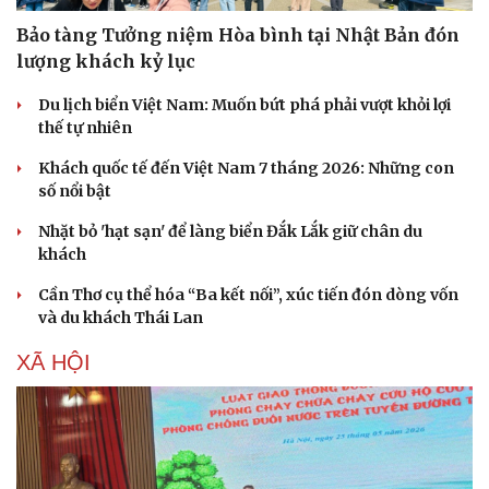
eSports
Hậu trường
Bảo tàng Tưởng niệm Hòa bình tại Nhật Bản đón
lượng khách kỷ lục
Du lịch biển Việt Nam: Muốn bứt phá phải vượt khỏi lợi
thế tự nhiên
Khách quốc tế đến Việt Nam 7 tháng 2026: Những con
số nổi bật
Nhặt bỏ 'hạt sạn' để làng biển Đắk Lắk giữ chân du
khách
Cần Thơ cụ thể hóa “Ba kết nối”, xúc tiến đón dòng vốn
và du khách Thái Lan
XÃ HỘI