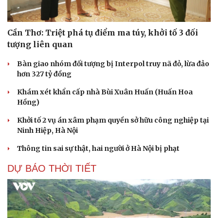
Cần Thơ: Triệt phá tụ điểm ma túy, khởi tố 3 đối
tượng liên quan
Bàn giao nhóm đối tượng bị Interpol truy nã đỏ, lừa đảo
hơn 327 tỷ đồng
Khám xét khẩn cấp nhà Bùi Xuân Huấn (Huấn Hoa
Hồng)
Văn hóa
Giải trí
Khởi tố 2 vụ án xâm phạm quyền sở hữu công nghiệp tại
Sân khấu - Điện ảnh
Nghệ sĩ
Ninh Hiệp, Hà Nội
Văn học
Thời trang
Âm nhạc
Sao Việt
Thông tin sai sự thật, hai người ở Hà Nội bị phạt
Di sản
DỰ BÁO THỜI TIẾT