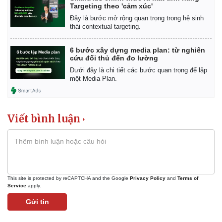
Targeting theo 'cảm xúc'
Đây là bước mở rộng quan trọng trong hệ sinh
thái contextual targeting.
Kinh tế
Thị trường
Bất động sản
Giá vàng
6 bước xây dựng media plan: từ nghiên
cứu đối thủ đến đo lường
Khởi nghiệp
Tiêu dùng
Tỷ giá
Dưới đây là chi tiết các bước quan trọng để lập
một Media Plan.
Chứng khoán
Giá cà phê
Viết bình luận
This site is protected by reCAPTCHA and the Google
Privacy Policy
and
Terms of
Service
apply.
Gửi tin