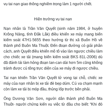
vụ tai nạn giao thông nghiêm trọng làm 1 người chết.
Hiện trường vụ tai nạn
Nạn nhân là Trần Văn Quyết (sinh năm 1984, ở huyện
Krông Năng, tỉnh Đắk Lắk) điều khiển xe máy mang biển
kiểm soát 47H1-5655 theo hướng từ thị xã Buôn Hồ về
thành phố Buôn Ma Thuột. Đến đoạn đường có giải phân
cách, anh Quyết điều khiển mô tô vào làn ngược chiều làm
cho chiếc xe tải (mang biển kiểm soát BKS 81L-2006) dù
đã đánh lái làm hỏng đoạn lan-can dài hơn 5m cũng không
tránh được cú tông trực diện của xe máy đi ngược chiều.
Tai nạn khiến Trần Văn Quyết tử vong tại chỗ, chiếc xe
máy của nạn nhân bị xe tải đè bẹp dúm. Cú va chạm mạnh
còn làm xe tải bị móp đầu, thủng lốp trước bên phải.
Ông Dương Văn Sơn, người dân thành phố Buôn Ma
Thuột- người chứng kiến vụ việc từ đầu cho biết: “Khi đó