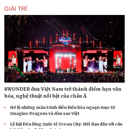
GIẢI TRÍ
Du lịch
Podcast
Tư vấn
Câu chuyện thời sự
Săn Tour
Đọc truyện đêm khuya
check-in
Cửa sổ tình yêu
Kể chuyện cho bé
Hạt giống tâm hồn
8WONDER đưa Việt Nam trở thành điểm hẹn văn
hóa, nghệ thuật nổi bật của châu Á
Hé lộ những màn trình diễn biến hóa ngoạn mục từ
Imagine Dragons và dàn sao Việt
Lễ hội Đèn lồng Quốc tế Ocean City: Hết đau đầu với câu