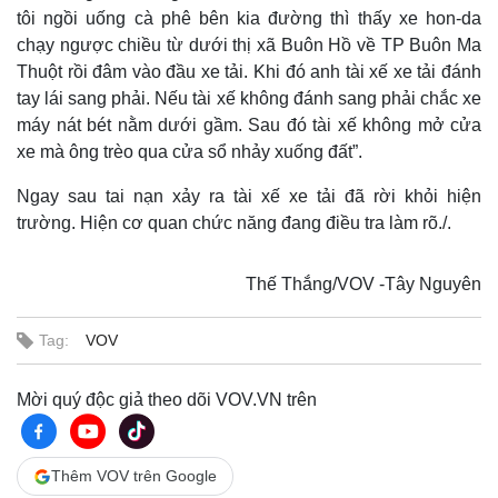
tôi ngồi uống cà phê bên kia đường thì thấy xe hon-da
chạy ngược chiều từ dưới thị xã Buôn Hồ về TP Buôn Ma
Thuột rồi đâm vào đầu xe tải. Khi đó anh tài xế xe tải đánh
tay lái sang phải. Nếu tài xế không đánh sang phải chắc xe
máy nát bét nằm dưới gầm. Sau đó tài xế không mở cửa
xe mà ông trèo qua cửa sổ nhảy xuống đất”.
Thế giới
Multimedia
Ngay sau tai nạn xảy ra tài xế xe tải đã rời khỏi hiện
Quan sát
Video
Cuộc sống đó đây
Ảnh
trường. Hiện cơ quan chức năng đang điều tra làm rõ./.
Hồ sơ
E-Magazine
Infographic
Thế Thắng/VOV -Tây Nguyên
Tag:
VOV
Mời quý độc giả theo dõi VOV.VN trên
Thêm VOV trên Google