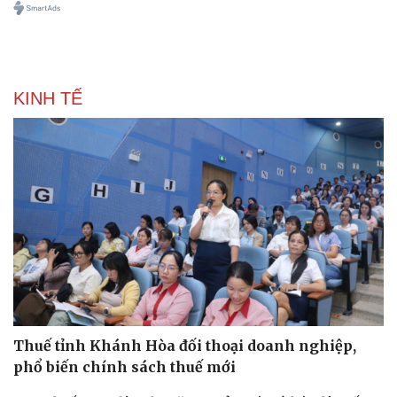
Pháp luật
Quân sự - Quốc phòng
Vụ án
Vũ khí
Tin nóng
Việt Nam
Tư vấn luật
Phân tích
KINH TẾ
Thuế tỉnh Khánh Hòa đối thoại doanh nghiệp,
phổ biến chính sách thuế mới