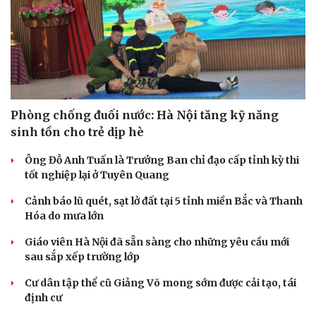
Phòng chống đuối nước: Hà Nội tăng kỹ năng
sinh tồn cho trẻ dịp hè
Ông Đỗ Anh Tuấn là Trưởng Ban chỉ đạo cấp tỉnh kỳ thi
tốt nghiệp lại ở Tuyên Quang
Cảnh báo lũ quét, sạt lở đất tại 5 tỉnh miền Bắc và Thanh
Doanh nghiệp
Công nghệ
Hóa do mưa lớn
Thông tin doanh nghiệp
Sành điệu
Giáo viên Hà Nội đã sẵn sàng cho những yêu cầu mới
Doanh nghiệp 24h
Tin Công nghệ
sau sắp xếp trường lớp
Doanh nhân
Trải nghiệm
Vì cộng đồng
Chuyển đổi số
Cư dân tập thể cũ Giảng Võ mong sớm được cải tạo, tái
định cư