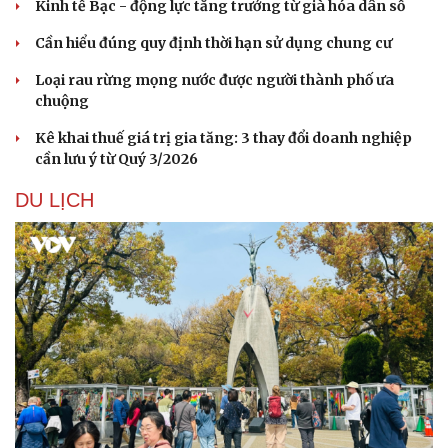
Kinh tế Bạc - động lực tăng trưởng từ già hóa dân số
Cần hiểu đúng quy định thời hạn sử dụng chung cư
Loại rau rừng mọng nước được người thành phố ưa
chuộng
Kê khai thuế giá trị gia tăng: 3 thay đổi doanh nghiệp
cần lưu ý từ Quý 3/2026
DU LỊCH
Thể thao
Ô tô - Xe máy
Bóng đá
Ô tô
Lịch thi đấu bóng đá
Xe máy
Thế giới thể thao
Tư vấn