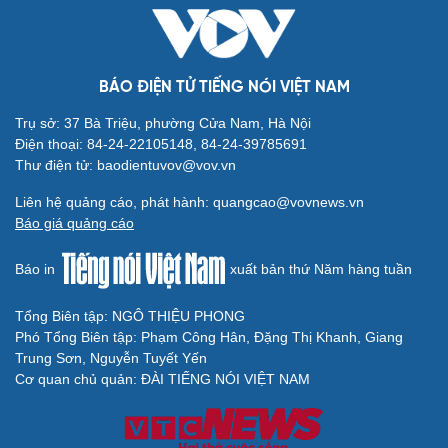
Văn hóa
Giải trí
Sân khấu - Điện ảnh
Nghệ sĩ
BÁO ĐIỆN TỬ TIẾNG NÓI VIỆT NAM
Văn học
Thời trang
Âm nhạc
Sao Việt
Trụ sở: 37 Bà Triệu, phường Cửa Nam, Hà Nội
Di sản
Điện thoại: 84-24-22105148, 84-24-39785691
Thư điện tử: baodientuvov@vov.vn
Liên hệ quảng cáo, phát hành: quangcao@vovnews.vn
Báo giá quảng cáo
Du lịch
Podcast
Báo in
xuất bản thứ Năm hàng tuần
Tư vấn
Câu chuyện thời sự
Săn Tour
Đọc truyện đêm khuya
Tổng Biên tập: NGÔ THIỆU PHONG
check-in
Cửa sổ tình yêu
Phó Tổng Biên tập: Phạm Công Hân, Đặng Thị Khanh, Giang
Kể chuyện cho bé
Trung Sơn, Nguyễn Tuyết Yến
Hạt giống tâm hồn
Cơ quan chủ quản: ĐÀI TIẾNG NÓI VIỆT NAM