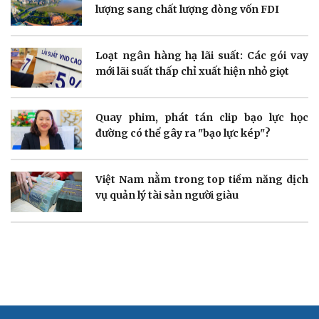
Thông tin doanh nghiệp
Sành điệu
lượng sang chất lượng dòng vốn FDI
Doanh nghiệp 24h
Tin Công nghệ
Doanh nhân
Trải nghiệm
Vì cộng đồng
Chuyển đổi số
Loạt ngân hàng hạ lãi suất: Các gói vay
mới lãi suất thấp chỉ xuất hiện nhỏ giọt
Quay phim, phát tán clip bạo lực học
đường có thể gây ra "bạo lực kép"?
Sức khỏe
Đời sống
Dinh dưỡng - món ngon
Nhà đẹp
Cây thuốc
Blog
Việt Nam nằm trong top tiềm năng dịch
Sản phụ khoa
Tình yêu - Gia đình
vụ quản lý tài sản người giàu
Nhi khoa
Nam khoa
Làm đẹp - giảm cân
Phòng mạch online
Ăn sạch sống khỏe