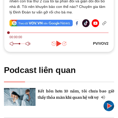
nhiên con trai thứ 2 của tôi lại phản đối và giận dỗi đòi bỏ
Quan sát
Video
nhà đi. Tôi nên khuyên bảo con thế nào? Chuyên gia tâm
Cuộc sống đó đây
Ảnh
lý Đinh Đoàn tư vấn gỡ rối cho bà mẹ.
Hồ sơ
E-Magazine
Infographic
00:00:00
PV/VOV2
Kinh tế
Thị trường
Bất động sản
Giá vàng
Podcast liên quan
Khởi nghiệp
Tiêu dùng
Tỷ giá
Chứng khoán
Giá cà phê
Kết hôn hơn 10 năm, tôi chưa bao giờ
thấy thỏa mãn khi quan hệ với vợ
Pháp luật
Quân sự - Quốc phòng