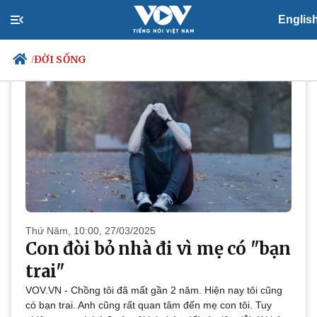
ĐỜI SỐNG
Englis
ĐỜI SỐNG
/
Chính trị
Xã hội
Đảng
Tin 24h
Tổ chức nhân sự
Dự báo thời tiết
Quốc hội
Giáo dục
Nhận diện sự thật
Dấu ấn VOV
Việc làm
Biển đảo
Thứ Năm, 10:00, 27/03/2025
Con đòi bỏ nhà đi vì mẹ có "bạn
trai"
VOV.VN - Chồng tôi đã mất gần 2 năm. Hiện nay tôi cũng
có bạn trai. Anh cũng rất quan tâm đến mẹ con tôi. Tuy
Thế giới
Multimedia