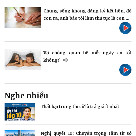
Vụ án
Vũ khí
Chung sống không đăng ký kết hôn, đẻ
Tin nóng
Việt Nam
con ra, anh bảo tôi làm thủ tục là con rơi
Tư vấn luật
Phân tích
Vợ chồng quan hệ mỗi ngày có tốt
Thể thao
Ô tô - Xe máy
không?
Bóng đá
Ô tô
Lịch thi đấu bóng đá
Xe máy
Thế giới thể thao
Tư vấn
eSports
Hậu trường
Nghe nhiều
Thất bại trong thi cử là trả giá ít nhất
Doanh nghiệp
Công nghệ
Nghị quyết 10: Chuyển trọng tâm từ số