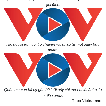
gia đình.
Bất động sản
Giá vàng
Khởi nghiệp
Tiêu dùng
Tỷ giá
Chứng khoán
Giá cà phê
Hai người lớn tuồi trò chuyện với nhau tại một quầy bưu
phẩm.
Quán bar của bà cụ gần 90 tuổi này chỉ mở hai lần/tuần, từ
7-9h sáng./.
Theo Vietnamnet