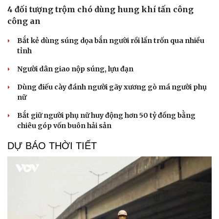
4 đối tượng trộm chó dùng hung khí tấn công
công an
Bắt kẻ dùng súng dọa bắn người rồi lẩn trốn qua nhiều
tỉnh
Người dân giao nộp súng, lựu đạn
Dùng điếu cày đánh người gãy xương gò má người phụ
nữ
Cải chính
Bắt giữ người phụ nữ huy động hơn 50 tỷ đồng bằng
chiêu góp vốn buôn hải sản
DỰ BÁO THỜI TIẾT