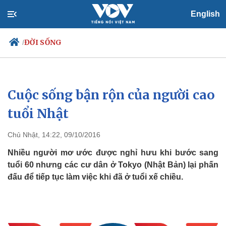
English
ĐỜI SỐNG
/
Cuộc sống bận rộn của người cao
Chính trị
Xã hội
Đảng
Tin 24h
tuổi Nhật
Tổ chức nhân sự
Dự báo thời tiết
Quốc hội
Giáo dục
Chủ Nhật, 14:22, 09/10/2016
Nhận diện sự thật
Dấu ấn VOV
Việc làm
Nhiều người mơ ước được nghỉ hưu khi bước sang
Biển đảo
tuổi 60 nhưng các cư dân ở Tokyo (Nhật Bản) lại phấn
đấu để tiếp tục làm việc khi đã ở tuổi xế chiều.