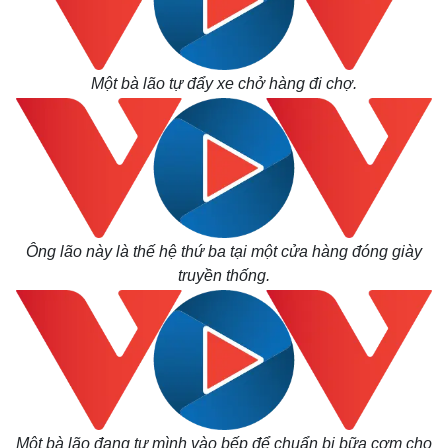
Một bà lão tự đẩy xe chở hàng đi chợ.
Ông lão này là thế hệ thứ ba tại một cửa hàng đóng giày
truyền thống.
Một bà lão đang tự mình vào bếp để chuẩn bị bữa cơm cho
Kinh tế
Thị trường