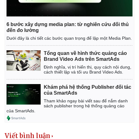
6 bước xây dựng media plan: từ nghiên cứu đối thủ
đến đo lường
Dưới đây là chi tiết các bước quan trọng để lập một Media Plan.
Tổng quan về hình thức quảng cáo
Brand Video Ads trên SmartAds
Định nghĩa, vị trí hiển thị, quy cách nội dung,
cách thiết lập và tối ưu Brand Video Ads.
Khám phá hệ thống Publisher đối tác
của SmartAds
Tham khảo ngay bài viết sau để nắm danh
sách publisher trong hệ thống quảng cáo
Pháp luật
Quân sự - Quốc phòng
của SmartAds.
Vụ án
Vũ khí
Tin nóng
Việt Nam
Tư vấn luật
Phân tích
Viết bình luận