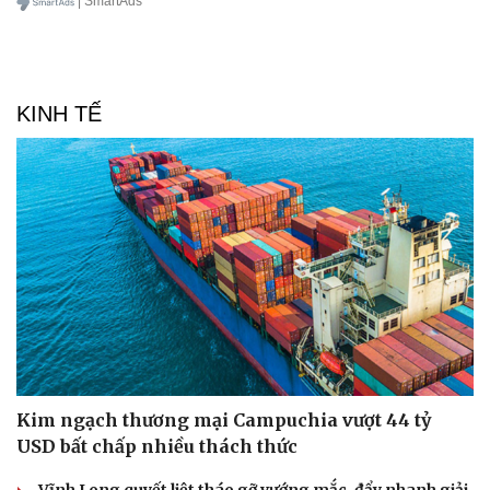
| SmartAds
KINH TẾ
Kim ngạch thương mại Campuchia vượt 44 tỷ
USD bất chấp nhiều thách thức
Vĩnh Long quyết liệt tháo gỡ vướng mắc, đẩy nhanh giải