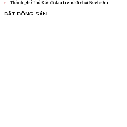
Thành phố Thủ Đức đi đầu trend đi chơi Noel sớm
BẤT ĐỘNG SẢN
Genera by The Solia: Tâm điểm đón xu hướng
dịch chuyển cư dân từ trung tâm
Mục tiêu 114 dự án: Hà Nội sẽ tháo gỡ điểm nghẽn nhà ở
xã hội ra sao?