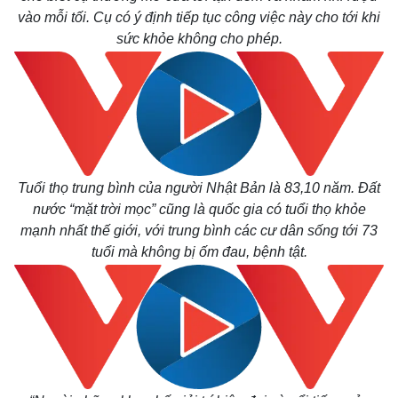
vào mỗi tối. Cụ có ý định tiếp tục công việc này cho tới khi
sức khỏe không cho phép.
Thế giới
Multimedia
Quan sát
Video
Cuộc sống đó đây
Ảnh
Hồ sơ
E-Magazine
Infographic
Tuổi thọ trung bình của người Nhật Bản là 83,10 năm. Đất
nước “mặt trời mọc” cũng là quốc gia có tuổi thọ khỏe
mạnh nhất thế giới, với trung bình các cư dân sống tới 73
tuổi mà không bị ốm đau, bệnh tật.