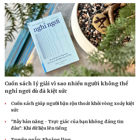
Cuốn sách lý giải vì sao nhiều người không thể
nghỉ ngơi dù đã kiệt sức
Du lịch
Podcast
Cuốn sách giúp người bận rộn thoát khỏi vòng xoáy kiệt
Tư vấn
Câu chuyện thời sự
sức
Săn Tour
Đọc truyện đêm khuya
check-in
Cửa sổ tình yêu
"Bẫy bản năng - Trực giác của bạn không đáng tin
Kể chuyện cho bé
đâu": Khi dữ liệu lên tiếng
Hạt giống tâm hồn
Truyện ngắn: Khoảng lặng