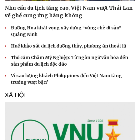
Văn học
Thời trang
Nhu cầu du lịch tăng cao, Việt Nam vượt Thái Lan
Âm nhạc
Sao Việt
về ghế cung ứng hàng không
Di sản
Đường Hoa khát vọng xây dựng “vùng chè di sản”
Quảng Ninh
Huế khảo sát du lịch đường thủy, phương án thoát lũ
Thổ cẩm Chăm Mỹ Nghiệp: Từ ngôn ngữ văn hóa đến
sản phẩm du lịch độc đáo
Vì sao lượng khách Philippines đến Việt Nam tăng
trưởng vượt bậc?
XÃ HỘI