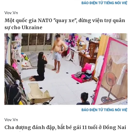
Thể thao
Ô tô - Xe máy
Bóng đá
Ô tô
Lịch thi đấu bóng đá
Xe máy
Thế giới thể thao
Tư vấn
eSports
Hậu trường