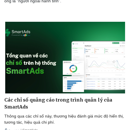
ông là “người ngoài hành tinh”.
Sức khỏe
Đời sống
Dinh dưỡng - món ngon
Nhà đẹp
Cây thuốc
Blog
Sản phụ khoa
Tình yêu - Gia đình
Nhi khoa
Nam khoa
Làm đẹp - giảm cân
Phòng mạch online
Ăn sạch sống khỏe
Các chỉ số quảng cáo trong trình quản lý của
SmartAds
Thông qua các chỉ số này, thương hiệu đánh giá mức độ hiển thị,
tương tác, hiệu quả chi phí.