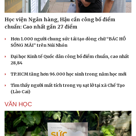
Văn hóa
Giải trí
Sân khấu - Điện ảnh
Nghệ sĩ
Học viện Ngân hàng, Hậu cần công bố điểm
Văn học
Thời trang
chuẩn: Cao nhất gần 27 điểm
Âm nhạc
Sao Việt
Di sản
Hơn 1.000 người chung sức tái tạo dòng chữ “BÁC HỒ
SỐNG MÃI” trên Núi Nhón
Đại học Kinh tế Quốc dân công bố điểm chuẩn, cao nhất
28,84
TP.HCM tăng hơn 96.000 học sinh trong năm học mới
Tìm thấy người mất tích trong vụ sạt lở tại xã Chế Tạo
(Lào Cai)
VĂN HỌC