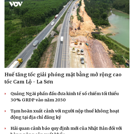
Sức khỏe
Đời sống
Dinh dưỡng - món ngon
Nhà đẹp
Cây thuốc
Blog
Sản phụ khoa
Tình yêu - Gia đình
Huế tăng tốc giải phóng mặt bằng mở rộng cao
Nhi khoa
tốc Cam Lộ - La Sơn
Nam khoa
Làm đẹp - giảm cân
Quảng Ngãi phấn đấu đưa kinh tế số chiếm tối thiểu
Phòng mạch online
30% GRDP vào năm 2030
Ăn sạch sống khỏe
Tạm hoãn xuất cảnh với người nộp thuế không hoạt
động tại địa chỉ đăng ký
Hải quan cảnh báo quy định mới của Nhật Bản đối với