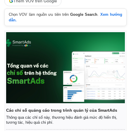
Thêm VOV trên Google
Quan sát
Video
Cuộc sống đó đây
Ảnh
Chọn VOV làm nguồn ưu tiên trên
Google Search
.
Xem hướng
Hồ sơ
E-Magazine
dẫn.
Infographic
Các chỉ số quảng cáo trong trình quản lý của SmartAds
Thông qua các chỉ số này, thương hiệu đánh giá mức độ hiển thị,
tương tác, hiệu quả chi phí.