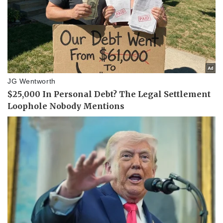
Vụ án
Vũ khí
Tin nóng
Việt Nam
Tư vấn luật
Phân tích