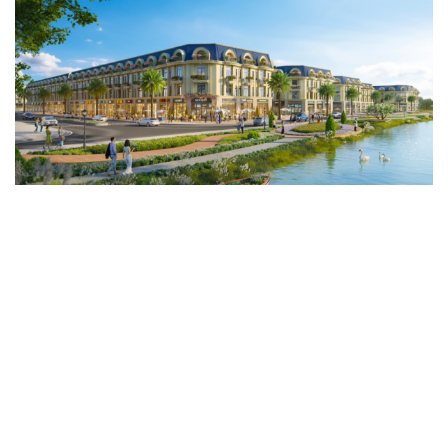
Genera by The Solia: Tâm điểm đón xu hướng
dịch chuyển cư dân từ trung tâm
Mục tiêu 114 dự án: Hà Nội sẽ tháo gỡ điểm nghẽn nhà ở
xã hội ra sao?
TP.HCM rà soát 16 khu đất xây dựng nhà lưu trú công
nhân
Nhà ở cho thuê: Lối mở để bình ổn thị trường và mở rộng
cơ hội an cư