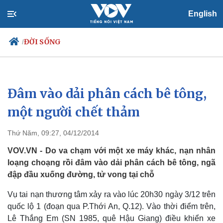
English
ĐỜI SỐNG
/
Đâm vào dải phân cách bê tông,
Chính trị
Xã hội
Đảng
Tin 24h
một người chết thảm
Tổ chức nhân sự
Dự báo thời tiết
Quốc hội
Giáo dục
Thứ Năm, 09:27, 04/12/2014
Nhận diện sự thật
Dấu ấn VOV
Việc làm
VOV.VN - Do va chạm với một xe máy khác, nạn nhân
Biển đảo
loạng choạng rồi đâm vào dải phân cách bê tông, ngã
đập đầu xuống đường, tử vong tại chỗ
Vụ tai nạn thương tâm xảy ra vào lúc 20h30 ngày 3/12 trên
quốc lộ 1 (đoạn qua P.Thới An, Q.12). Vào thời điểm trên,
Lê Thắng Em (SN 1985, quê Hậu Giang) điều khiển xe