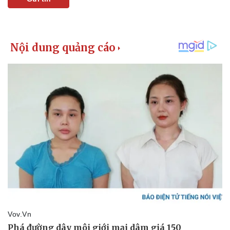
Kinh tế
Thị trường
Bất động sản
Giá vàng
Khởi nghiệp
Tiêu dùng
Tỷ giá
Chứng khoán
Giá cà phê