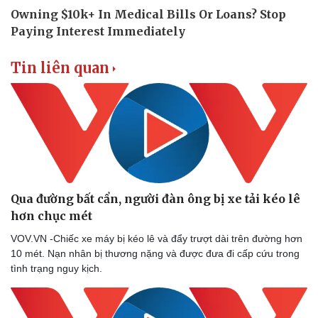
Tin liên quan
Thể thao
Ô tô - Xe máy
Bóng đá
Ô tô
Lịch thi đấu bóng đá
Xe máy
Thế giới thể thao
Tư vấn
eSports
Qua đường bất cẩn, người đàn ông bị xe tải kéo lê
Hậu trường
hơn chục mét
VOV.VN -Chiếc xe máy bị kéo lê và đẩy trượt dài trên đường hơn
10 mét. Nạn nhân bị thương nặng và được đưa đi cấp cứu trong
tình trạng nguy kịch.