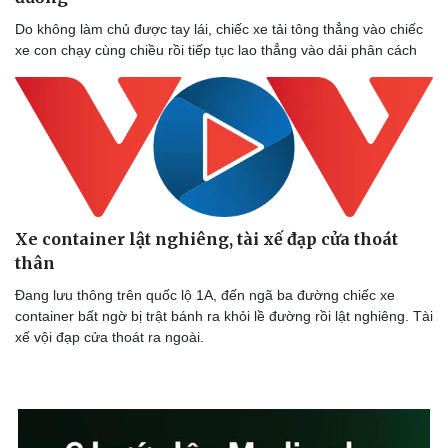
Doanh nghiệp 24h
Tin Công nghệ
Do không làm chủ được tay lái, chiếc xe tải tông thẳng vào chiếc
Doanh nhân
Trải nghiệm
xe con chạy cùng chiều rồi tiếp tục lao thẳng vào dải phân cách
Vì cộng đồng
Chuyển đổi số
Xe container lật nghiêng, tài xế đạp cửa thoát
thân
Đang lưu thông trên quốc lộ 1A, đến ngã ba đường chiếc xe
container bất ngờ bị trật bánh ra khỏi lề đường rồi lật nghiêng. Tài
xế vội đạp cửa thoát ra ngoài.