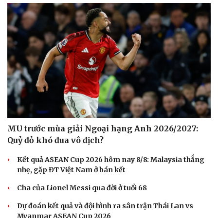
Du lịch
Podcast
Tư vấn
Câu chuyện thời sự
MU trước mùa giải Ngoại hạng Anh 2026/2027:
Săn Tour
Đọc truyện đêm khuya
Quỷ đỏ khó đua vô địch?
check-in
Cửa sổ tình yêu
Kể chuyện cho bé
Kết quả ASEAN Cup 2026 hôm nay 8/8: Malaysia thắng
Hạt giống tâm hồn
nhẹ, gặp ĐT Việt Nam ở bán kết
Cha của Lionel Messi qua đời ở tuổi 68
Dự đoán kết quả và đội hình ra sân trận Thái Lan vs
Myanmar ASEAN Cup 2026