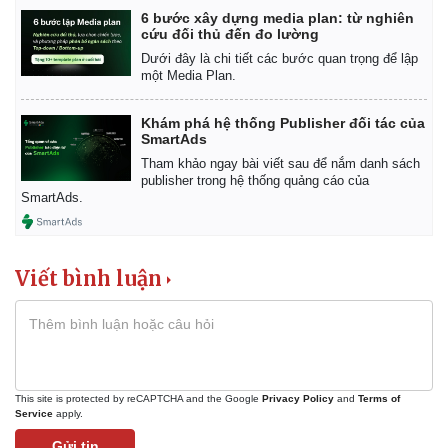
6 bước xây dựng media plan: từ nghiên
cứu đối thủ đến đo lường
Dưới đây là chi tiết các bước quan trọng để lập
một Media Plan.
Khám phá hệ thống Publisher đối tác của
SmartAds
Tham khảo ngay bài viết sau để nắm danh sách
publisher trong hệ thống quảng cáo của
SmartAds.
Viết bình luận
This site is protected by reCAPTCHA and the Google
Privacy Policy
and
Terms of
Service
apply.
Gửi tin