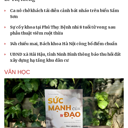
Ca nô chở khách tái diễn cảnh bát nháo trên biển Sầm
Sơn
Sự cố y khoa tại Phú Thọ: Bệnh nhi 8 tuổi tử vong sau
phẫu thuật viêm ruột thừa
14h chiều mai, Bách khoa Hà Nội công bố điểm chuẩn
UBND xã Hải Hậu, tỉnh Ninh Bình thông báo thu hồi đất
xây dựng hạ tầng khu dân cư
VĂN HỌC
Văn hóa
Giải trí
Sân khấu - Điện ảnh
Nghệ sĩ