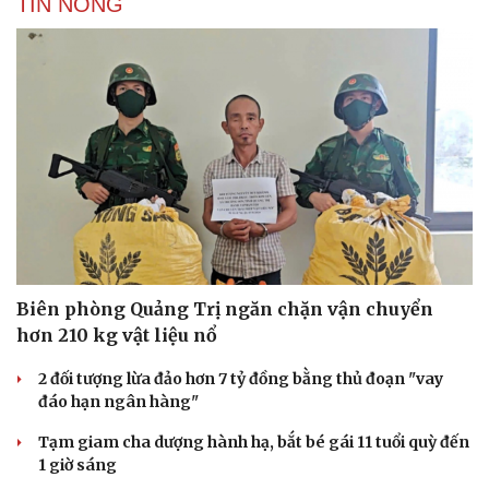
TIN NÓNG
Du lịch
Podcast
Tư vấn
Câu chuyện thời sự
Săn Tour
Đọc truyện đêm khuya
Biên phòng Quảng Trị ngăn chặn vận chuyển
check-in
Cửa sổ tình yêu
hơn 210 kg vật liệu nổ
Kể chuyện cho bé
Hạt giống tâm hồn
2 đối tượng lừa đảo hơn 7 tỷ đồng bằng thủ đoạn "vay
đáo hạn ngân hàng"
Tạm giam cha dượng hành hạ, bắt bé gái 11 tuổi quỳ đến
1 giờ sáng