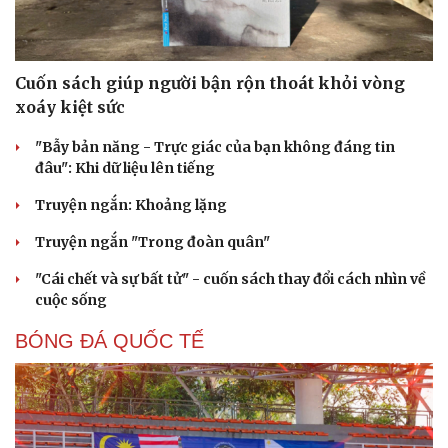
Văn học
Thời trang
Âm nhạc
Sao Việt
Di sản
Cuốn sách giúp người bận rộn thoát khỏi vòng
xoáy kiệt sức
"Bẫy bản năng - Trực giác của bạn không đáng tin
đâu": Khi dữ liệu lên tiếng
Truyện ngắn: Khoảng lặng
Truyện ngắn "Trong đoàn quân"
"Cái chết và sự bất tử" - cuốn sách thay đổi cách nhìn về
cuộc sống
BÓNG ĐÁ QUỐC TẾ