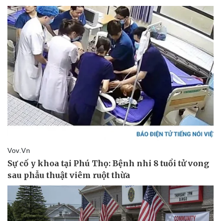
Kinh tế
Thị trường
Bất động sản
Giá vàng
Khởi nghiệp
Tiêu dùng
Tỷ giá
Chứng khoán
Giá cà phê