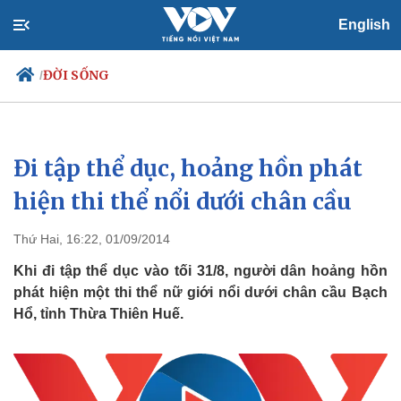
English
ĐỜI SỐNG
/
Đi tập thể dục, hoảng hồn phát
Chính trị
Xã hội
Đảng
Tin 24h
hiện thi thể nổi dưới chân cầu
Tổ chức nhân sự
Dự báo thời tiết
Quốc hội
Giáo dục
Thứ Hai, 16:22, 01/09/2014
Nhận diện sự thật
Dấu ấn VOV
Việc làm
Khi đi tập thể dục vào tối 31/8, người dân hoảng hồn
Biển đảo
phát hiện một thi thể nữ giới nổi dưới chân cầu Bạch
Hổ, tỉnh Thừa Thiên Huế.