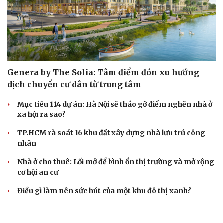
Genera by The Solia: Tâm điểm đón xu hướng
dịch chuyển cư dân từ trung tâm
Mục tiêu 114 dự án: Hà Nội sẽ tháo gỡ điểm nghẽn nhà ở
xã hội ra sao?
TP.HCM rà soát 16 khu đất xây dựng nhà lưu trú công
nhân
Nhà ở cho thuê: Lối mở để bình ổn thị trường và mở rộng
cơ hội an cư
Điều gì làm nên sức hút của một khu đô thị xanh?