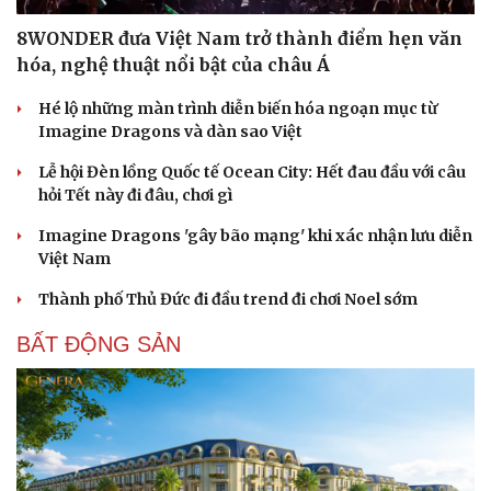
8WONDER đưa Việt Nam trở thành điểm hẹn văn
hóa, nghệ thuật nổi bật của châu Á
Cải chính
Hé lộ những màn trình diễn biến hóa ngoạn mục từ
Imagine Dragons và dàn sao Việt
Lễ hội Đèn lồng Quốc tế Ocean City: Hết đau đầu với câu
hỏi Tết này đi đâu, chơi gì
Imagine Dragons 'gây bão mạng' khi xác nhận lưu diễn
Việt Nam
Thành phố Thủ Đức đi đầu trend đi chơi Noel sớm
BẤT ĐỘNG SẢN