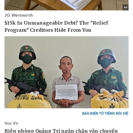
Pháp luật
Quân sự - Quốc phòng
Vụ án
Vũ khí
Tin nóng
Việt Nam
Tư vấn luật
Phân tích