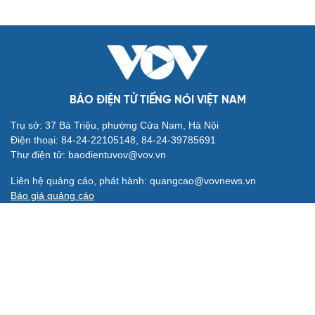
BÁO ĐIỆN TỬ TIẾNG NÓI VIỆT NAM
Trụ sở: 37 Bà Triệu, phường Cửa Nam, Hà Nội
Điện thoại: 84-24-22105148, 84-24-39785691
Thư điện tử: baodientuvov@vov.vn
Liên hệ quảng cáo, phát hành: quangcao@vovnews.vn
Báo giá quảng cáo
Báo in
xuất bản thứ Năm hàng tuần
Tổng Biên tập: NGÔ THIỆU PHONG
Phó Tổng Biên tập: Phạm Công Hân, Đặng Thị Khanh, Giang
Trung Sơn, Nguyễn Tuyết Yến
Cơ quan chủ quản: ĐÀI TIẾNG NÓI VIỆT NAM