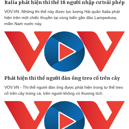
Italia phát hiện thi thể 18 người nhập cư trái phép
Thế giới thể thao
Tư vấn
VOV.VN -Những thi thể này được lực lượng Hải quân Italia phát
eSports
hiện trên một chiếc thuyền tại vùng biển gần đảo Lampedusa,
Hậu trường
miền Nam nước này.
Phát hiện thi thể người đàn ông treo cổ trên cây
VOV.VN - Thi thể người đàn ông được phát hiện trong tư thế treo
cổ trên cây trứng cá, trên người không có thương tích.