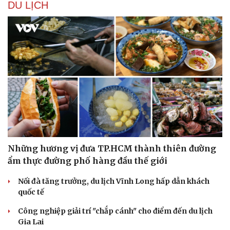
DU LỊCH
Sức khỏe
Đời sống
Dinh dưỡng - món ngon
Nhà đẹp
Cây thuốc
Blog
Sản phụ khoa
Tình yêu - Gia đình
Nhi khoa
Nam khoa
Làm đẹp - giảm cân
Phòng mạch online
Ăn sạch sống khỏe
Những hương vị đưa TP.HCM thành thiên đường
ẩm thực đường phố hàng đầu thế giới
Nối đà tăng trưởng, du lịch Vĩnh Long hấp dẫn khách
quốc tế
Công nghiệp giải trí "chắp cánh" cho điểm đến du lịch
Gia Lai