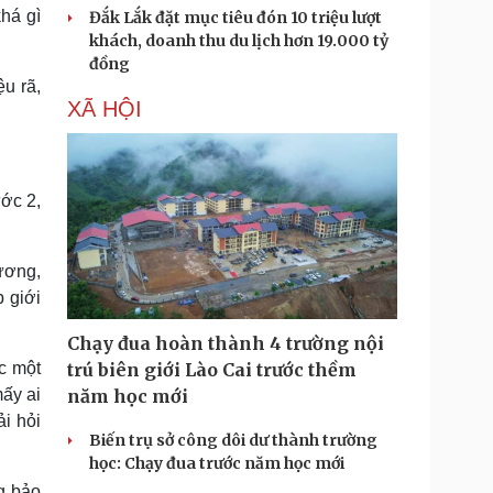
há gì
Đắk Lắk đặt mục tiêu đón 10 triệu lượt
khách, doanh thu du lịch hơn 19.000 tỷ
đồng
u rã,
XÃ HỘI
ớc 2,
ương,
 giới
Chạy đua hoàn thành 4 trường nội
úc một
trú biên giới Lào Cai trước thềm
ấy ai
năm học mới
i hỏi
Biến trụ sở công dôi dư thành trường
học: Chạy đua trước năm học mới
ng bảo