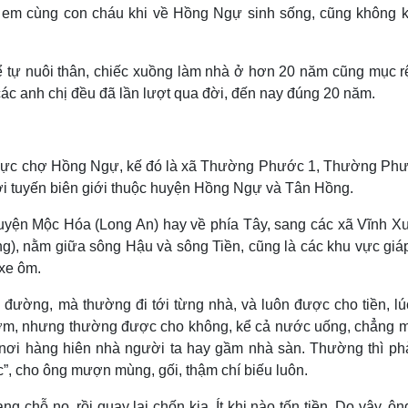
 em cùng con cháu khi về Hồng Ngự sinh sống, cũng không k
 tự nuôi thân, chiếc xuồng làm nhà ở hơn 20 năm cũng mục rệ
 các anh chị đều đã lần lượt qua đời, đến nay đúng 20 năm.
 vực chợ Hồng Ngự, kế đó là xã Thường Phước 1, Thường Phư
với tuyến biên giới thuộc huyện Hồng Ngự và Tân Hồng.
 huyện Mộc Hóa (Long An) hay về phía Tây, sang các xã Vĩnh X
), nằm giữa sông Hậu và sông Tiền, cũng là các khu vực giáp
 xe ôm.
n đường, mà thường đi tới từng nhà, và luôn được cho tiền, l
 cơm, nhưng thường được cho không, kể cả nước uống, chẳng m
hi nơi hàng hiên nhà người ta hay gầm nhà sàn. Thường thì phả
”, cho ông mượn mùng, gối, thậm chí biếu luôn.
 chỗ nọ, rồi quay lại chốn kia. Ít khi nào tốn tiền. Do vậy, ô