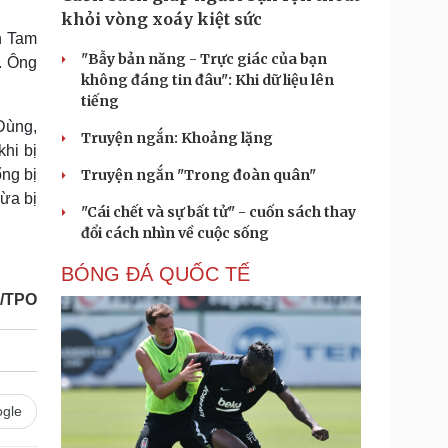
khỏi vòng xoáy kiệt sức
n Tam
"Bẫy bản năng - Trực giác của bạn
n. Ông
không đáng tin đâu": Khi dữ liệu lên
tiếng
Dùng,
Truyện ngắn: Khoảng lặng
hi bị
ổng bị
Truyện ngắn "Trong đoàn quân"
ừa bị
"Cái chết và sự bất tử" - cuốn sách thay
đổi cách nhìn về cuộc sống
BÓNG ĐÁ QUỐC TẾ
o/TPO
gle