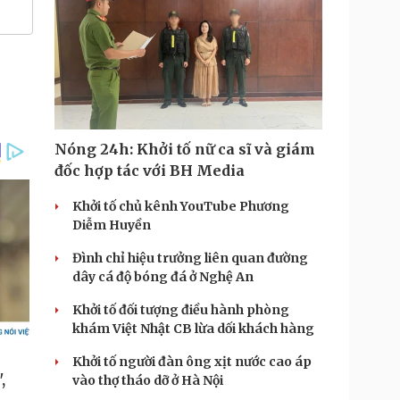
Nóng 24h: Khởi tố nữ ca sĩ và giám
đốc hợp tác với BH Media
Khởi tố chủ kênh YouTube Phương
Diễm Huyền
Đình chỉ hiệu trưởng liên quan đường
dây cá độ bóng đá ở Nghệ An
Khởi tố đối tượng điều hành phòng
khám Việt Nhật CB lừa dối khách hàng
Khởi tố người đàn ông xịt nước cao áp
vào thợ tháo dỡ ở Hà Nội