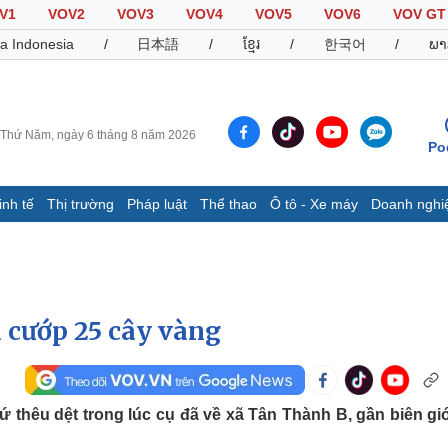
V1
VOV2
VOV3
VOV4
VOV5
VOV6
VOV GT
a Indonesia
/
日本語
/
ខ្មែរ
/
한국어
/
ພາ
Thứ Năm, ngày 6 tháng 8 năm 2026
Po
inh tế
Thị trường
Pháp luật
Thể thao
Ô tô - Xe máy
Doanh nghi
Thế giới
Multimedia
K
Quan sát
Video
B
Cuộc sống đó đây
Ảnh
K
Hồ sơ
E-Magazine
ị cướp 25 cây vàng
Infographic
Thể thao
Ô tô - Xe máy
D
 thêu dệt trong lúc cụ đã về xã Tân Thành B, gần biên giớ
Bóng đá
Ô tô
T