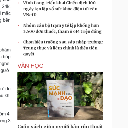
Vĩnh Long triển khai Chiến dịch 100
 24k,
ngày tạo lập sổ sức khỏe điện tử trên
ài mặc
VNeID
g bên
Nhóm cán bộ trạm y tế lập khống hơn
3.500 đơn thuốc, tham ô 614 triệu đồng
Chọn hiệu trưởng sau sáp nhập trường:
Trung thực và liêm chính là điều tiên
 phẩm
quyết
a bóp
 nghe,
VĂN HỌC
 người
ận” do
u khi
óm 4,
ờng 3
Cuốn sách giúp người bận rộn thoát