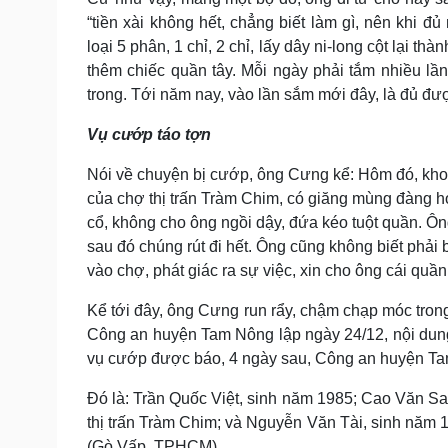
“tiền xài không hết, chẳng biết làm gì, nên khi 
loại 5 phân, 1 chỉ, 2 chỉ, lấy dây ni-long cột lại t
thêm chiếc quần tây. Mỗi ngày phải tắm nhiều lần
trong. Tới năm nay, vào lần sắm mới đây, là đủ đư
Vụ cướp táo tợn
Nói về chuyện bị cướp, ông Cưng kể: Hôm đó, kh
của chợ thị trấn Tràm Chim, có giăng mùng đàng h
cổ, không cho ông ngồi dậy, đứa kéo tuột quần. Ôn
sau đó chúng rút đi hết. Ông cũng không biết phải 
vào chợ, phát giác ra sự việc, xin cho ông cái qu
Kể tới đây, ông Cưng run rẩy, chậm chạp móc trong 
Công an huyện Tam Nông lập ngày 24/12, nội dung 
vụ cướp được báo, 4 ngày sau, Công an huyện Ta
Đó là: Trần Quốc Việt, sinh năm 1985; Cao Văn Sa
thị trấn Tràm Chim; và Nguyễn Văn Tài, sinh năm 
(Gò Vấp, TPHCM).