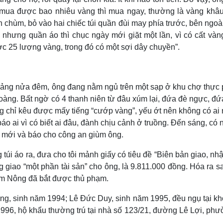
đủ mua được bao nhiêu vàng thì mua ngay, thường là vàng khâu
hành chùm, bỏ vào hai chiếc túi quần đùi may phía trước, bên ngo
 nhưng quần áo thì chục ngày mới giặt một lần, vì có cất vàn
ợc 25 lượng vàng, trong đó có một sợi dây chuyền”.
oảng nửa đêm, ông đang nằm ngủ trên một sạp ở khu chợ thực
oàng. Bất ngờ có 4 thanh niên từ đâu xúm lại, đứa đè ngực, đứ
g chỉ kêu được mấy tiếng “cướp vàng”, yếu ớt nên không có ai
báo ai vì có biết ai đâu, đành chịu cảnh ở truồng. Đến sáng, có
ần mới và báo cho công an giùm ông.
túi áo ra, đưa cho tôi mảnh giấy có tiêu đề “Biên bản giao, nh
giao “một phần tài sản” cho ông, là 9.811.000 đồng. Hóa ra sa
m Nông đã bắt được thủ phạm.
ng, sinh năm 1994; Lê Đức Duy, sinh năm 1995, đều ngụ tại kh
1996, hộ khẩu thường trú tại nhà số 123/21, đường Lê Lợi, phư