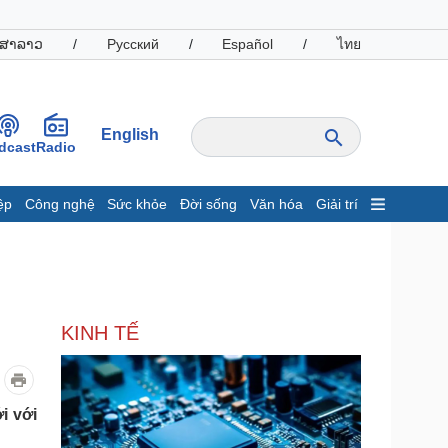
ສາລາວ
/
Русский
/
Español
/
ไทย
English
dcast
Radio
ệp
Công nghệ
Sức khỏe
Đời sống
Văn hóa
Giải trí
inh tế
Thị trường
ất động sản
Giá vàng
hởi nghiệp
Tiêu dùng
Tỷ giá
KINH TẾ
Chứng khoán
Giá cà phê
oanh nghiệp
Công nghệ
i với
hông tin doanh nghiệp
Sành điệu