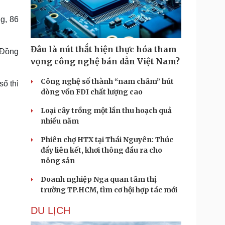
Doanh nghiệp 24h
Tin Công nghệ
Doanh nhân
Trải nghiệm
g, 86
ì cộng đồng
Chuyển đổi số
Đâu là nút thắt hiện thực hóa tham
 Đồng
u lịch
Podcast
vọng công nghệ bán dẫn Việt Nam?
Tư vấn
Câu chuyện thời sự
Săn Tour
Đọc truyện đêm khuya
Công nghệ số thành “nam châm” hút
ố thì
heck-in
Cửa sổ tình yêu
dòng vốn FDI chất lượng cao
Kể chuyện cho bé
Loại cây trồng một lần thu hoạch quả
Hạt giống tâm hồn
nhiều năm
Phiên chợ HTX tại Thái Nguyên: Thúc
đẩy liên kết, khơi thông đầu ra cho
nông sản
Doanh nghiệp Nga quan tâm thị
trường TP.HCM, tìm cơ hội hợp tác mới
DU LỊCH