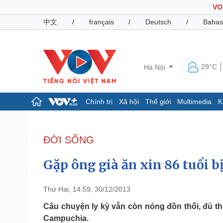
VO
中文
/
français
/
Deutsch
/
Bahas
29°C
Hà Nội
Chính trị
Xã hội
Thế giới
Multimedia
K
Chính trị
Xã hội
Đảng
Tin 24h
ĐỜI SỐNG
Tổ chức nhân sự
Dự báo thời tiết
Quốc hội
Giáo dục
Gặp ông già ăn xin 86 tuổi b
Nhận diện sự thật
Dấu ấn VOV
Việc làm
Biển đảo
Thứ Hai, 14:59, 30/12/2013
Pháp luật
Quân sự - Quốc phòng
Câu chuyện ly kỳ vẫn còn nóng đồn thổi, đủ thứ
Campuchia.
Vụ án
Vũ khí