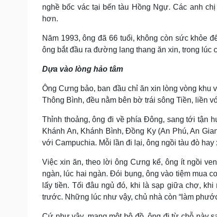
nghề bốc vác tại bến tàu Hồng Ngự. Các anh chị
hơn.
Năm 1993, ông đã 66 tuổi, không còn sức khỏe để
ông bắt đầu ra đường lang thang ăn xin, trong lúc
Dựa vào lòng hảo tâm
Ông Cưng bảo, ban đầu chỉ ăn xin lòng vòng khu
Thông Bình, đều nằm bên bờ trái sông Tiền, liền 
Thỉnh thoảng, ông đi về phía Đông, sang tới tận
Khánh An, Khánh Bình, Đồng Ky (An Phú, An Giang
với Campuchia. Mỗi lần đi lại, ông ngồi tàu đò hay
Việc xin ăn, theo lời ông Cưng kể, ông ít ngồi ve
ngàn, lúc hai ngàn. Đói bụng, ông vào tiệm mua
lấy tiền. Tối đâu ngủ đó, khi là sạp giữa chợ, k
trước. Những lúc như vậy, chủ nhà còn “làm phước
Cứ như vậy, mang một bộ đồ, ông đi từ chỗ này sang