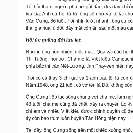
Tôi hỏi thăm, người phụ nữ gật đầu, đưa tay chỉ 
kia kìa. Anh cứ hỏi từ từ, ổng sẽ nhớ và kể lại c
Văn Cưng, 86 tuổi. Tôi nhìn lướt nhanh, ông cụ có
thái già nua, ủ dột, đáy mắt còn ẩn sâu một màu c
Hồi ức quãng đời lưu lạc
Nhưng ông hồn nhiên, mộc mạc. Qua vài câu hỏi t
Thị Tuồng, nội trợ. Cha mẹ là Việt kiều Campuc
phía bắc thị trấn Nét-Lương, tỉnh Pray-ven hiện nay
“Tôi có cả thảy 3 chị gái và 1 anh trai, tôi là c
Năm 1948, ông 21 tuổi, có vợ tên là Độ, không cò
Ông Cưng tiếp tục sống chung với cha mẹ, làm ngh
43 tuổi, cha mẹ cũng đã chết, xảy ra chuyện Lol-N
chị em và nhiều Việt kiều được chính quyền cũ đe
ấy còn bao trùm luôn huyện Tân Hồng hiện nay.
Tại đây, ông Cưng sống trên một chiếc xuồng nhỏ, t