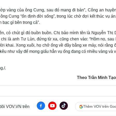
 cướp vàng của ông Cưng, sau đó mang đi bán”, Công an huyệ
ông Cưng “ổn định đời sống”, trong lúc chờ đợi kết thúc vụ á
 bạc gì bên trong cả”.
ên, có chút gì đó buồn buồn. Chị bảo mình tên là Nguyễn Thị 
chị là anh Tư Lùn, đứng từ xa, cũng chen vào: “Hôm nọ, sau k
ời khai. Xong xuôi, họ chở ổng về đây bằng xe máy, nói rằng 
 kêu như vậy để mong giấu hẳn vụ ổng đang có nhiều vàng và v
g./.
Theo Trần Minh Tạ
 dõi VOV.VN trên
Thêm VOV trên Goo