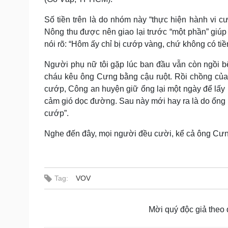
Số tiền trên là do nhóm này “thực hiện hành vi
Nông thu được nên giao lại trước “một phần” giúp 
nói rõ: “Hôm ấy chỉ bị cướp vàng, chứ không có tiền
Người phụ nữ tôi gặp lúc ban đầu vẫn còn ngồi b
cháu kêu ông Cưng bằng cậu ruột. Rồi chồng của 
cướp, Công an huyện giữ ổng lại một ngày để lấy l
cảm gió dọc đường. Sau này mới hay ra là do ổng
cướp”.
Nghe đến đây, mọi người đều cười, kể cả ông Cưn
Tag:
VOV
Mời quý độc giả theo