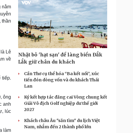
g nằm
Nguyễn
, thần
là Lê
Nhặt bỏ 'hạt sạn' để làng biển Đắk
ằm về
Lắk giữ chân du khách
Cần Thơ cụ thể hóa “Ba kết nối”, xúc
 tiếp.
tiến đón dòng vốn và du khách Thái
Lan
, ông
Ký kết hợp tác đăng cai Vòng chung kết
Giải Vô địch Golf nghiệp dư thế giới
ác anh
2027
, lúc
Khách châu Âu "săn tìm" du lịch Việt
Nam, nhắm đến 2 thành phố lớn
ua làm