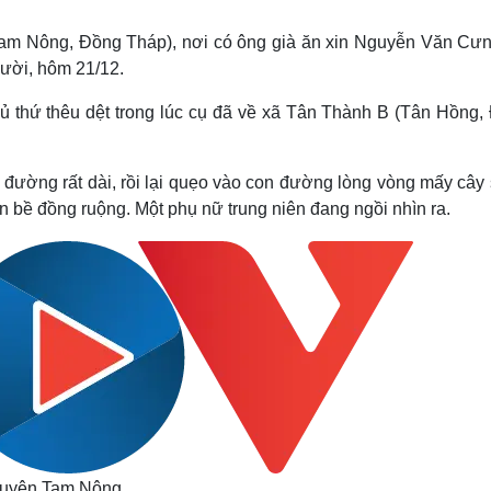
Lịch thi đấu bóng đá
Xe máy
Thế giới thể thao
Tư vấn
(Tam Nông, Đồng Tháp), nơi có ông già ăn xin Nguyễn Văn Cưn
eSports
V
gười, hôm 21/12.
Hậu trường
 đủ thứ thêu dệt trong lúc cụ đã về xã Tân Thành B (Tân Hồng,
Văn hóa
Giải trí
D
Sân khấu - Điện ảnh
Nghệ sĩ
Văn học
Thời trang
đường rất dài, rồi lại quẹo vào con đường lòng vòng mấy cây s
Âm nhạc
Sao Việt
c
bốn bề đồng ruộng. Một phụ nữ trung niên đang ngồi nhìn ra.
Di sản
 huyện Tam Nông