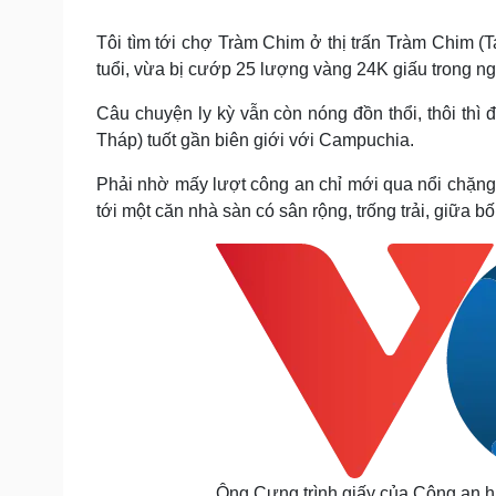
Tin nóng
Việt Nam
Tư vấn luật
Phân tích
Tôi tìm tới chợ Tràm Chim ở thị trấn Tràm Chim 
tuổi, vừa bị cướp 25 lượng vàng 24K giấu trong n
Câu chuyện ly kỳ vẫn còn nóng đồn thổi, thôi thì
Sức khỏe
Đời sống
Tháp) tuốt gần biên giới với Campuchia.
Dinh dưỡng - món ngon
Nhà đẹp
Cây thuốc
Blog
Phải nhờ mấy lượt công an chỉ mới qua nổi chặng 
Sản phụ khoa
Tình yêu - Gia đình
tới một căn nhà sàn có sân rộng, trống trải, giữa 
Nhi khoa
Nam khoa
Làm đẹp - giảm cân
Phòng mạch online
Ăn sạch sống khỏe
Cải chính
Ông Cưng trình giấy của Công an