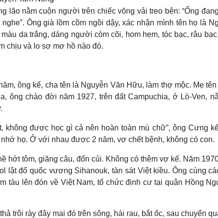
ông lão nằm cuộn người trên chiếc võng vải treo bên: “Ổng đan
ho nghe”. Ông già lồm cồm ngồi dậy, xác nhận mình tên họ là 
 màu da trắng, dáng người còm cõi, hom hem, tóc bạc, râu bạc
am chịu và lo sợ mơ hồ nào đó.
hăm, ông kể, cha tên là Nguyễn Văn Hữu, làm thợ mộc. Mẹ tên 
hia, ông chào đời năm 1927, trên đất Campuchia, ở Lò-Ven, n
.
on út, không được học gì cả nên hoàn toàn mù chữ”, ông Cưng kể
n nhớ họ. Ở với nhau được 2 năm, vợ chết bệnh, không có con.
ề hớt tôm, giăng câu, đốn củi. Không có thêm vợ kế. Năm 1970
ol lật đổ quốc vương Sihanouk, tàn sát Việt kiều. Ông cùng c
m tàu lên đón về Việt Nam, tổ chức định cư tại quận Hồng Ngự
hả trôi rày đây mai đó trên sông, hái rau, bắt ốc, sau chuyển q