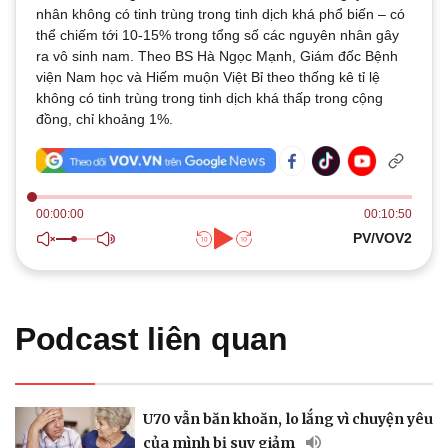
Thế giới
Multimedia
nhân không có tinh trùng trong tinh dịch khá phổ biến – có
thể chiếm tới 10-15% trong tổng số các nguyên nhân gây
Quan sát
Video
ra vô sinh nam. Theo BS Hà Ngọc Mạnh, Giám đốc Bệnh
Cuộc sống đó đây
Ảnh
viện Nam học và Hiếm muộn Việt Bỉ theo thống kê tỉ lệ
Hồ sơ
E-Magazine
không có tinh trùng trong tinh dịch khá thấp trong cộng
Infographic
đồng, chỉ khoảng 1%.
00:00:00
00:10:50
PV/VOV2
Kinh tế
Thị trường
Bất động sản
Giá vàng
Khởi nghiệp
Tiêu dùng
Tỷ giá
Podcast liên quan
Chứng khoán
Giá cà phê
U70 vẫn băn khoăn, lo lắng vì chuyện yêu
của mình bị suy giảm