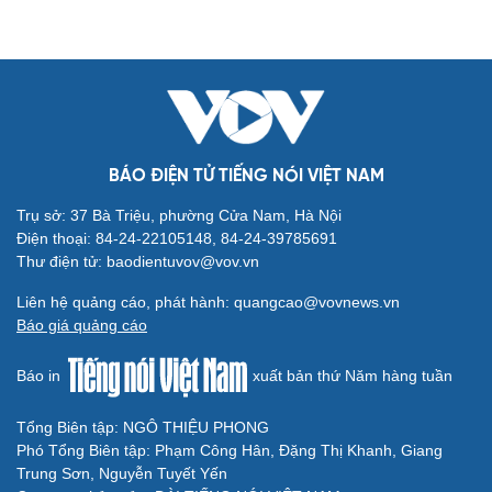
Ăn sạch sống khỏe
Văn hóa
Giải trí
BÁO ĐIỆN TỬ TIẾNG NÓI VIỆT NAM
Sân khấu - Điện ảnh
Nghệ sĩ
Trụ sở: 37 Bà Triệu, phường Cửa Nam, Hà Nội
Văn học
Thời trang
Điện thoại: 84-24-22105148, 84-24-39785691
Âm nhạc
Sao Việt
Thư điện tử: baodientuvov@vov.vn
Di sản
Liên hệ quảng cáo, phát hành: quangcao@vovnews.vn
Báo giá quảng cáo
Báo in
xuất bản thứ Năm hàng tuần
Du lịch
Podcast
Tổng Biên tập: NGÔ THIỆU PHONG
Tư vấn
Câu chuyện thời sự
Phó Tổng Biên tập: Phạm Công Hân, Đặng Thị Khanh, Giang
Săn Tour
Đọc truyện đêm khuya
Trung Sơn, Nguyễn Tuyết Yến