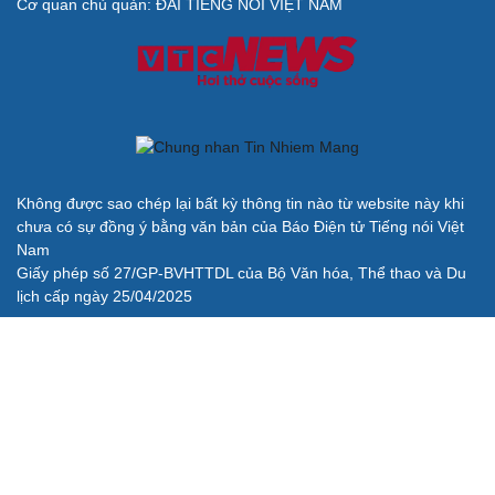
check-in
Cửa sổ tình yêu
Cơ quan chủ quản: ĐÀI TIẾNG NÓI VIỆT NAM
Kể chuyện cho bé
Hạt giống tâm hồn
Không được sao chép lại bất kỳ thông tin nào từ website này khi
Cải chính
chưa có sự đồng ý bằng văn bản của Báo Điện tử Tiếng nói Việt
Nam
Giấy phép số 27/GP-BVHTTDL của Bộ Văn hóa, Thể thao và Du
lịch cấp ngày 25/04/2025