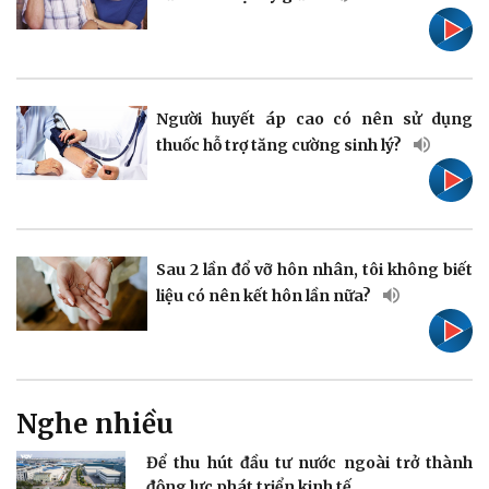
Pháp luật
Quân sự - Quốc phòng
Vụ án
Vũ khí
Tin nóng
Việt Nam
Người huyết áp cao có nên sử dụng
Tư vấn luật
Phân tích
thuốc hỗ trợ tăng cường sinh lý?
Sau 2 lần đổ vỡ hôn nhân, tôi không biết
Thể thao
Ô tô - Xe máy
liệu có nên kết hôn lần nữa?
Bóng đá
Ô tô
Lịch thi đấu bóng đá
Xe máy
Thế giới thể thao
Tư vấn
eSports
Hậu trường
Nghe nhiều
Để thu hút đầu tư nước ngoài trở thành
động lực phát triển kinh tế