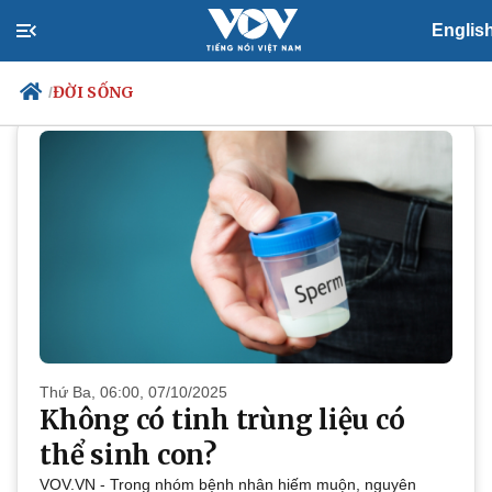
Englis
ĐỜI SỐNG
ĐỜI SỐNG
/
Chính trị
Xã hội
Đảng
Tin 24h
Tổ chức nhân sự
Dự báo thời tiết
Quốc hội
Giáo dục
Nhận diện sự thật
Dấu ấn VOV
Việc làm
Biển đảo
Thứ Ba, 06:00, 07/10/2025
Không có tinh trùng liệu có
thể sinh con?
VOV.VN - Trong nhóm bệnh nhân hiếm muộn, nguyên