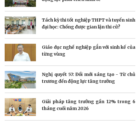
Doanh nghiệp
Công nghệ
Tách kỳ thi tốt nghiệp THPT và tuyển sinh
Thông tin doanh nghiệp
Sành điệu
đại học: Chống được gian lận thi cử?
Doanh nghiệp 24h
Tin Công nghệ
Doanh nhân
Trải nghiệm
Vì cộng đồng
Chuyển đổi số
Giáo dục nghề nghiệp gắn với sinh kế của
từng vùng
Nghị quyết 57: Đổi mới sáng tạo - Từ chủ
trương đến động lực tăng trưởng
Sức khỏe
Đời sống
Dinh dưỡng - món ngon
Nhà đẹp
Giải pháp tăng trưởng gần 12% trong 6
Cây thuốc
Blog
tháng cuối năm 2026
Sản phụ khoa
Tình yêu - Gia đình
Nhi khoa
Nam khoa
Làm đẹp - giảm cân
Phòng mạch online