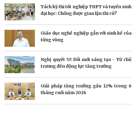
Tách kỳ thi tốt nghiệp THPT và tuyển sinh
Doanh nghiệp
Công nghệ
đại học: Chống được gian lận thi cử?
Thông tin doanh nghiệp
Sành điệu
Doanh nghiệp 24h
Tin Công nghệ
Doanh nhân
Trải nghiệm
Giáo dục nghề nghiệp gắn với sinh kế của
Vì cộng đồng
Chuyển đổi số
từng vùng
Nghị quyết 57: Đổi mới sáng tạo - Từ chủ
trương đến động lực tăng trưởng
Sức khỏe
Đời sống
Giải pháp tăng trưởng gần 12% trong 6
Dinh dưỡng - món ngon
Nhà đẹp
tháng cuối năm 2026
Cây thuốc
Blog
Sản phụ khoa
Tình yêu - Gia đình
Nhi khoa
Nam khoa
Làm đẹp - giảm cân
Phòng mạch online
Ăn sạch sống khỏe