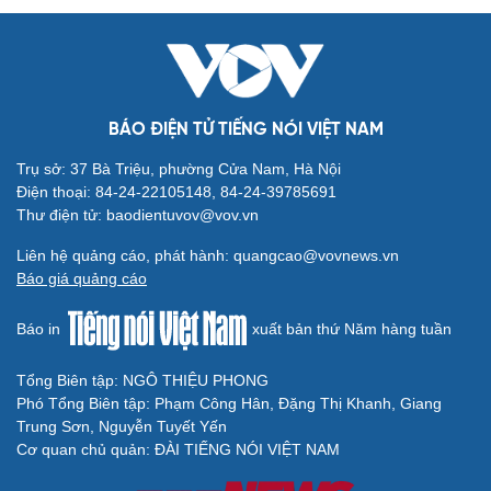
BÁO ĐIỆN TỬ TIẾNG NÓI VIỆT NAM
Văn hóa
Giải trí
Sân khấu - Điện ảnh
Nghệ sĩ
Trụ sở: 37 Bà Triệu, phường Cửa Nam, Hà Nội
Văn học
Thời trang
Điện thoại: 84-24-22105148, 84-24-39785691
Âm nhạc
Sao Việt
Thư điện tử: baodientuvov@vov.vn
Di sản
Liên hệ quảng cáo, phát hành: quangcao@vovnews.vn
Báo giá quảng cáo
Báo in
xuất bản thứ Năm hàng tuần
Tổng Biên tập: NGÔ THIỆU PHONG
Du lịch
Podcast
Phó Tổng Biên tập: Phạm Công Hân, Đặng Thị Khanh, Giang
Tư vấn
Câu chuyện thời sự
Trung Sơn, Nguyễn Tuyết Yến
Săn Tour
Đọc truyện đêm khuya
Cơ quan chủ quản: ĐÀI TIẾNG NÓI VIỆT NAM
check-in
Cửa sổ tình yêu
Kể chuyện cho bé