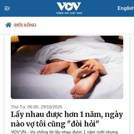
Englis
ĐỜI SỐNG
ĐỜI SỐNG
/
Chính trị
Xã hội
Đảng
Tin 24h
Tổ chức nhân sự
Dự báo thời tiết
Quốc hội
Giáo dục
Nhận diện sự thật
Dấu ấn VOV
Việc làm
Biển đảo
Thứ Tư, 06:00, 29/10/2025
Lấy nhau được hơn 1 năm, ngày
nào vợ tôi cũng "đòi hỏi"
VOV.VN - Vợ chồng tôi lấy nhau được 1 năm rưỡi nhưng