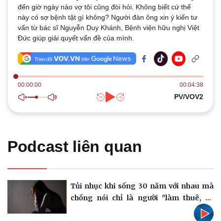
Thế giới
Multimedia
đến giờ ngày nào vợ tôi cũng đòi hỏi. Không biết cứ thế
Quan sát
này có sợ bệnh tật gì không? Người đàn ông xin ý kiến tư
Video
Cuộc sống đó đây
vấn từ bác sĩ Nguyễn Duy Khánh, Bệnh viện hữu nghị Việt
Ảnh
Hồ sơ
Đức giúp giải quyết vấn đề của mình.
E-Magazine
Infographic
00:00:00
00:04:38
PV/VOV2
Kinh tế
Thị trường
Bất động sản
Giá vàng
Khởi nghiệp
Tiêu dùng
Podcast liên quan
Tỷ giá
Chứng khoán
Giá cà phê
Tủi nhục khi sống 30 năm với nhau mà
chồng nói chỉ là người "làm thuê, đẻ
mướn"