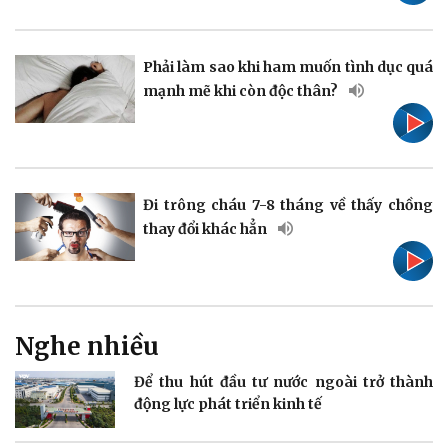
Pháp luật
Quân sự - Quốc phòng
Vụ án
Vũ khí
Phải làm sao khi ham muốn tình dục quá
Tin nóng
Việt Nam
mạnh mẽ khi còn độc thân?
Tư vấn luật
Phân tích
Đi trông cháu 7-8 tháng về thấy chồng
thay đổi khác hẳn
Thể thao
Ô tô - Xe máy
Bóng đá
Ô tô
Lịch thi đấu bóng đá
Xe máy
Thế giới thể thao
Tư vấn
eSports
Nghe nhiều
Hậu trường
Để thu hút đầu tư nước ngoài trở thành
động lực phát triển kinh tế