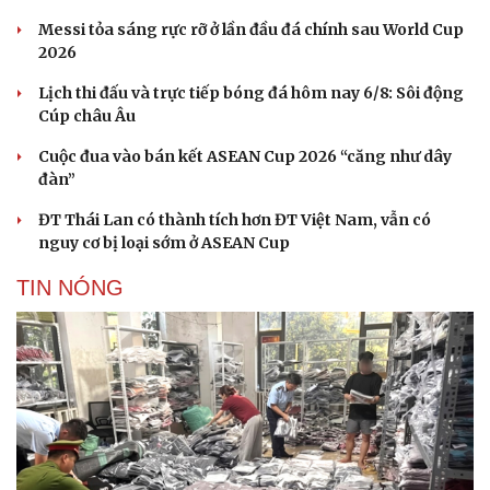
Du lịch
Podcast
Messi tỏa sáng rực rỡ ở lần đầu đá chính sau World Cup
Tư vấn
Câu chuyện thời sự
2026
Săn Tour
Đọc truyện đêm khuya
check-in
Cửa sổ tình yêu
Lịch thi đấu và trực tiếp bóng đá hôm nay 6/8: Sôi động
Kể chuyện cho bé
Cúp châu Âu
Hạt giống tâm hồn
Cuộc đua vào bán kết ASEAN Cup 2026 “căng như dây
đàn”
ĐT Thái Lan có thành tích hơn ĐT Việt Nam, vẫn có
nguy cơ bị loại sớm ở ASEAN Cup
TIN NÓNG