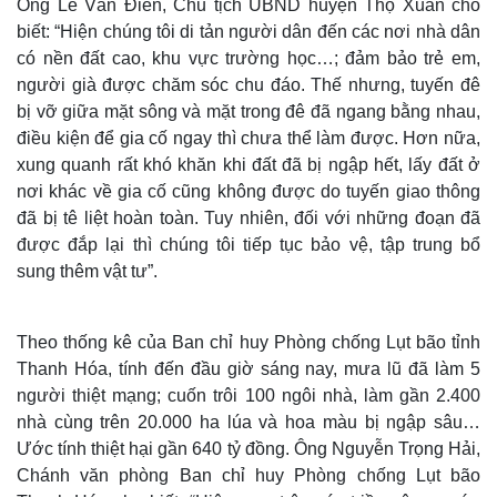
Ông Lê Văn Điền, Chủ tịch UBND huyện Thọ Xuân cho
biết: “Hiện chúng tôi di tản người dân đến các nơi nhà dân
có nền đất cao, khu vực trường học…; đảm bảo trẻ em,
người già được chăm sóc chu đáo. Thế nhưng, tuyến đê
Thế giới
Multimedia
bị vỡ giữa mặt sông và mặt trong đê đã ngang bằng nhau,
Quan sát
Video
điều kiện để gia cố ngay thì chưa thể làm được. Hơn nữa,
Cuộc sống đó đây
Ảnh
Hồ sơ
E-Magazine
xung quanh rất khó khăn khi đất đã bị ngập hết, lấy đất ở
Infographic
nơi khác về gia cố cũng không được do tuyến giao thông
đã bị tê liệt hoàn toàn. Tuy nhiên, đối với những đoạn đã
được đắp lại thì chúng tôi tiếp tục bảo vệ, tập trung bổ
sung thêm vật tư”.
Theo thống kê của Ban chỉ huy Phòng chống Lụt bão tỉnh
Thanh Hóa, tính đến đầu giờ sáng nay, mưa lũ đã làm 5
người thiệt mạng; cuốn trôi 100 ngôi nhà, làm gần 2.400
nhà cùng trên 20.000 ha lúa và hoa màu bị ngập sâu…
Ước tính thiệt hại gần 640 tỷ đồng. Ông Nguyễn Trọng Hải,
Chánh văn phòng Ban chỉ huy Phòng chống Lụt bão