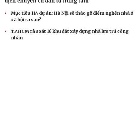
dịch chuyển cư dân từ trung tâm
Mục tiêu 114 dự án: Hà Nội sẽ tháo gỡ điểm nghẽn nhà ở
xã hội ra sao?
TP.HCM rà soát 16 khu đất xây dựng nhà lưu trú công
nhân
Nhà ở cho thuê: Lối mở để bình ổn thị trường và mở rộng
cơ hội an cư
Điều gì làm nên sức hút của một khu đô thị xanh?
BÁO ĐIỆN TỬ TIẾNG NÓI VIỆT NAM