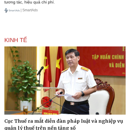
tương tác, hiệu quả chi phí.
| SmartAds
KINH TẾ
Sức khỏe
Đời sống
Dinh dưỡng - món ngon
Nhà đẹp
Cây thuốc
Blog
Sản phụ khoa
Tình yêu - Gia đình
Nhi khoa
Nam khoa
Làm đẹp - giảm cân
Phòng mạch online
Ăn sạch sống khỏe
Cục Thuế ra mắt diễn đàn pháp luật và nghiệp vụ
quản lý thuế trên nền tảng số