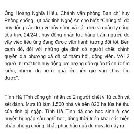
Ông Hoàng Nghĩa Hiếu, Chánh văn phòng Ban chỉ huy
Phòng chống Lụt bão tỉnh Nghệ An cho biết: “Chúng tôi đã
huy động các đơn vị thủy nông và các đơn vị quản lý cống
tiêu trực 24/24h, huy động nhân lực hàng trăm người, do
vậy việc tiêu úng đang được vận hành tương đối tốt. Bên
cạnh đó, đối với những gia đình có người chết, chính
quyền địa phương xã đã có thăm hỏi, động viên. Với 2
người bị mất tích huy động lực lượng dân quân tổ chức tìm
kiếm, nhưng do nước quá lớn nên giờ vẫn chưa tìm
được”.
Tỉnh Hà Tĩnh cũng ghi nhận có 2 người chết vì lũ cuốn và
sét đánh. Mưa lũ làm 1.500 nhà và trên 820 ha lúa hè thu
của tỉnh bị ngập. Tỉnh Hà Tĩnh đã cho học sinh ở các
Kinh tế
Thị trường
huyện bị ngập sâu nghỉ học, đồng thời triển khai các biện
Bất động sản
Giá vàng
pháp phòng chống, khắc phục hậu quả do mưa lũ gây ra.
Khởi nghiệp
Tiêu dùng
Tỷ giá