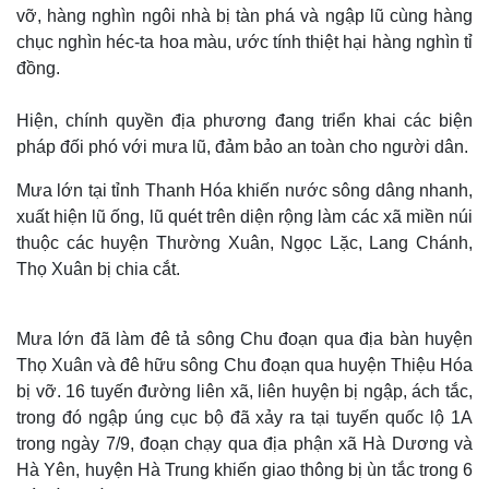
vỡ, hàng nghìn ngôi nhà bị tàn phá và ngập lũ cùng hàng
chục nghìn héc-ta hoa màu, ước tính thiệt hại hàng nghìn tỉ
đồng.
Hiện, chính quyền địa phương đang triển khai các biện
pháp đối phó với mưa lũ, đảm bảo an toàn cho người dân.
Mưa lớn tại tỉnh Thanh Hóa khiến nước sông dâng nhanh,
xuất hiện lũ ống, lũ quét trên diện rộng làm các xã miền núi
thuộc các huyện Thường Xuân, Ngọc Lặc, Lang Chánh,
Thọ Xuân bị chia cắt.
Mưa lớn đã làm đê tả sông Chu đoạn qua địa bàn huyện
Thọ Xuân và đê hữu sông
Chu
đoạn qua huyện Thiệu Hóa
bị vỡ. 16 tuyến đường liên xã, liên huyện bị ngập, ách tắc,
trong đó ngập úng cục bộ đã xảy ra tại tuyến quốc lộ 1A
trong ngày 7/9, đoạn chạy qua địa phận xã Hà Dương và
Hà Yên, huyện Hà Trung khiến giao thông bị ùn tắc trong 6