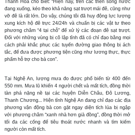
Thanh Hóa cho biết: “Hiện nay, trên các triền sông nước
đang xuống, kéo theo khả năng sạt trượt mái đê, cũng như
vỡ đê là rất lớn. Do vậy, chúng tôi đã huy động lực lượng
xung kích hộ đê trực 24/24h và chuẩn bị các vật tư theo
phương châm “4 tại chỗ” để xử lý các đoạn đê sạt trượt.
Đối với những vùng bị cô lập tỉnh đã có chỉ đạo bằng mọi
cách phải khắc phục các tuyến đường giao thông bị ách
tắc, để đưa được phương tiện cũng như lương thực, thực
phẩm hỗ trợ cho bà con”.
Tại Nghệ An, lượng mưa đo được phổ biến từ 400 đến
550 mm. Mưa lũ khiến 4 người chết và mất tích, đồng thời
tàn phá nặng nề tại các huyện Diễn Châu, Đô Lương,
Thanh Chương... Hiện tỉnh Nghệ An đang chỉ đạo các địa
phương vận động bà con gặt ngay diện tích lúa bị ngập
với phương châm “xanh nhà hơn già đồng”, đồng thời mở
tối đa các cống để tiêu thoát nước nhanh và tìm kiếm
người còn mất tích.