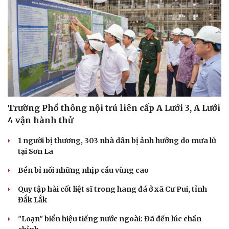
Văn hóa
Giải trí
Sân khấu - Điện ảnh
Nghệ sĩ
Văn học
Thời trang
Trường Phổ thông nội trú liên cấp A Lưới 3, A Lưới
Âm nhạc
Sao Việt
4 vận hành thử
Di sản
1 người bị thương, 303 nhà dân bị ảnh hưởng do mưa lũ
tại Sơn La
Bền bỉ nối những nhịp cầu vùng cao
Quy tập hài cốt liệt sĩ trong hang đá ở xã Cư Pui, tỉnh
Đắk Lắk
"Loạn" biển hiệu tiếng nước ngoài: Đã đến lúc chấn