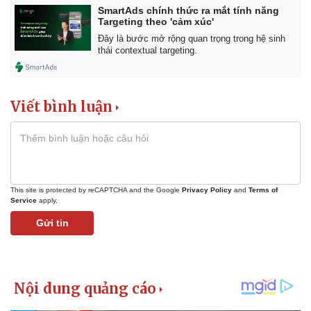
SmartAds chính thức ra mắt tính năng
Targeting theo 'cảm xúc'
Đây là bước mở rộng quan trọng trong hệ sinh
thái contextual targeting.
Viết bình luận
Pháp luật
Quân sự - Quốc phòng
Vụ án
Vũ khí
This site is protected by reCAPTCHA and the Google
Privacy Policy
and
Terms of
Tin nóng
Việt Nam
Service
apply.
Tư vấn luật
Phân tích
Gửi tin