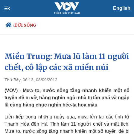
English
ĐỜI SỐNG
/
Miền Trung: Mưa lũ làm 11 người
Chính trị
Xã hội
Đảng
Tin 24h
chết, cô lập các xã miền núi
Tổ chức nhân sự
Dự báo thời tiết
Quốc hội
Giáo dục
Thứ Bảy, 06:13, 08/09/2012
Nhận diện sự thật
Dấu ấn VOV
Việc làm
(VOV) - Mưa to, nước sông tăng nhanh khiến một số
Biển đảo
tuyến đê bị vỡ, hàng nghìn ngôi nhà bị tàn phá và ngập
lũ cùng hàng chục nghìn héc-ta hoa màu
Liên tiếp trong những ngày qua, mưa lớn tại các tỉnh từ
Thanh Hóa đến Hà Tĩnh làm 11 người chết và mất tích.
Mưa to, nước sông tăng nhanh khiến một số tuyến đê bị