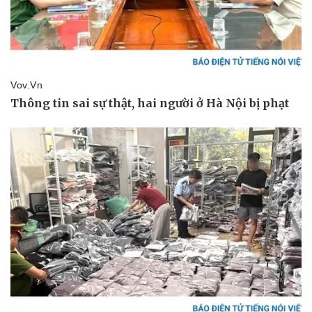
Thể thao
Ô tô - Xe máy
Bóng đá
Ô tô
Lịch thi đấu bóng đá
Xe máy
Thế giới thể thao
Tư vấn
eSports
Hậu trường