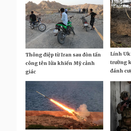
Lính Ukr
Thông điệp từ Iran sau đòn tấn
trường k
công tên lửa khiến Mỹ cảnh
đánh cư
giác