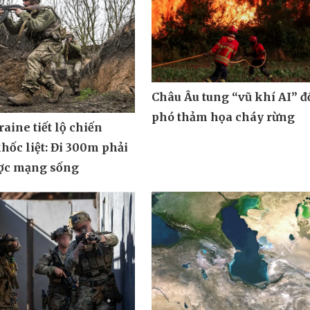
Châu Âu tung “vũ khí AI” đ
phó thảm họa cháy rừng
aine tiết lộ chiến
hốc liệt: Đi 300m phải
ợc mạng sống