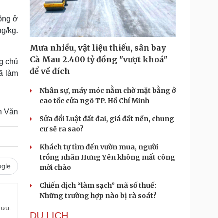
Doanh nghiệp 24h
Tin Công nghệ
Doanh nhân
Trải nghiệm
động ở
ì cộng đồng
Chuyển đổi số
g/kg.
Mưa nhiều, vật liệu thiếu, sân bay
u lịch
Podcast
Cà Mau 2.400 tỷ đồng "vượt khoá"
g chủ
Tư vấn
Câu chuyện thời sự
để về đích
ã làm
Săn Tour
Đọc truyện đêm khuya
heck-in
Cửa sổ tình yêu
Nhân sự, máy móc nằm chờ mặt bằng ở
Kể chuyện cho bé
cao tốc cửa ngõ TP. Hồ Chí Minh
Hạt giống tâm hồn
n Văn
Sửa đổi Luật đất đai, giá đất nền, chung
cư sẽ ra sao?
Khách tự tìm đến vườn mua, người
trồng nhãn Hưng Yên không mất công
gle
mời chào
Chiến dịch “làm sạch” mã số thuế:
Những trường hợp nào bị rà soát?
 ưu.
DU LỊCH