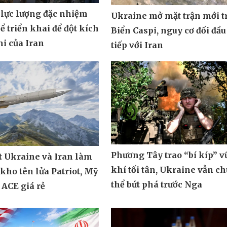
 lực lượng đặc nhiệm
Ukraine mở mặt trận mới t
ể triển khai để đột kích
Biển Caspi, nguy cơ đối đầu
i của Iran
tiếp với Iran
Phương Tây trao “bí kíp” v
t Ukraine và Iran làm
khí tối tân, Ukraine vẫn c
 kho tên lửa Patriot, Mỹ
thể bứt phá trước Nga
 ACE giá rẻ