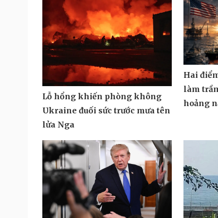
Hai điể
làm trầ
Lỗ hổng khiến phòng không
hoảng n
Ukraine đuối sức trước mưa tên
lửa Nga