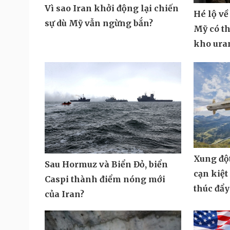
Vì sao Iran khởi động lại chiến
Hé lộ về
sự dù Mỹ vẫn ngừng bắn?
Mỹ có th
kho uran
Xung độ
Sau Hormuz và Biển Đỏ, biển
cạn kiệt
Caspi thành điểm nóng mới
thúc đẩy
của Iran?