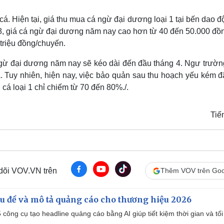
Lịch thi đấu bóng đá
Xe máy
Thế giới thể thao
Tư vấn
 cá. Hiện tại, giá thu mua cá ngừ đại dương loại 1 tại bến dao 
eSports
V
, giá cá ngừ đại dương năm nay cao hơn từ 40 đến 50.000 đồn
Hậu trường
 triệu đồng/chuyến.
Văn hóa
Giải trí
D
á ngừ đại dương năm nay sẽ kéo dài đến đầu tháng 4. Ngư trườn
Sân khấu - Điện ảnh
Nghệ sĩ
 Tuy nhiên, hiện nay, việc bảo quản sau thu hoạch yếu kém đ
Văn học
Thời trang
á loại 1 chỉ chiếm từ 70 đến 80%./.
Âm nhạc
Sao Việt
c
Di sản
Tiế
 dõi VOV.VN trên
Thêm VOV trên Goo
iêu đề và mô tả quảng cáo cho thương hiệu 2026
công cụ tạo headline quảng cáo bằng AI giúp tiết kiệm thời gian và tối