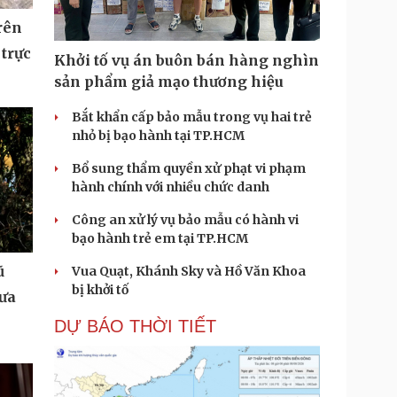
rên
 trực
Khởi tố vụ án buôn bán hàng nghìn
sản phẩm giả mạo thương hiệu
Bắt khẩn cấp bảo mẫu trong vụ hai trẻ
nhỏ bị bạo hành tại TP.HCM
Bổ sung thẩm quyền xử phạt vi phạm
hành chính với nhiều chức danh
Công an xử lý vụ bảo mẫu có hành vi
bạo hành trẻ em tại TP.HCM
ũ
Vua Quạt, Khánh Sky và Hồ Văn Khoa
bị khởi tố
hưa
DỰ BÁO THỜI TIẾT