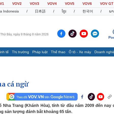
V1
VOV2
VOV3
VOV4
VOV5
VOV6
VOV GT
a Indonesia
/
日本語
/
ខ្មែរ
/
한국어
/
ພາ
Thứ Bảy, ngày 8 tháng 8 năm 2026
Po
inh tế
Thị trường
Pháp luật
Thể thao
Ô tô - Xe máy
Doanh nghi
Thế giới
Multimedia
K
Quan sát
Video
B
Cuộc sống đó đây
Ảnh
K
Hồ sơ
E-Magazine
a cá ngừ
Infographic
Thể thao
Ô tô - Xe máy
D
 Nha Trang (Khánh Hòa), tính từ đầu năm 2009 đến nay 
ng sản lượng đánh bắt khoảng 65 tấn.
Bóng đá
Ô tô
T