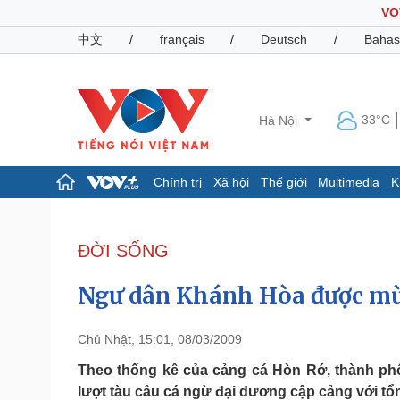
VO
中文
/
français
/
Deutsch
/
Bahas
33°C
Hà Nội
Chính trị
Xã hội
Thế giới
Multimedia
K
Chính trị
Xã hội
Đảng
Tin 24h
ĐỜI SỐNG
Tổ chức nhân sự
Dự báo thời tiết
Quốc hội
Giáo dục
Ngư dân Khánh Hòa được mù
Nhận diện sự thật
Dấu ấn VOV
Việc làm
Biển đảo
Chủ Nhật, 15:01, 08/03/2009
Pháp luật
Quân sự - Quốc phòng
Theo thống kê của cảng cá Hòn Rớ, thành phố
lượt tàu câu cá ngừ đại dương cập cảng với tổ
Vụ án
Vũ khí