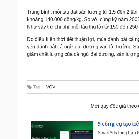
Tin nóng
Việt Nam
Tư vấn luật
Phân tích
Trung bình, mỗi tàu đạt sản lượng từ 1,5 đến 2 tấn
khoảng 140.000 đồng/kg. So với cùng kỳ năm 2008
Như vậy trừ chi phí, mỗi tàu thu lời từ 150 đến 250
Sức khỏe
Đời sống
Do điều kiện thời tiết thuận lợi, mùa đánh bắt c
Dinh dưỡng - món ngon
Nhà đẹp
yếu đánh bắt cá ngừ đại dương vẫn là Trường Sa.
Cây thuốc
Blog
giảm chất lượng của cá ngừ đại dương, sản lượng c
Sản phụ khoa
Tình yêu - Gia đình
Nhi khoa
Nam khoa
Làm đẹp - giảm cân
Phòng mạch online
Tag:
VOV
Ăn sạch sống khỏe
Cải chính
Mời quý độc giả theo
5 công cụ tạo t
SmartAds tổng hợp 5 