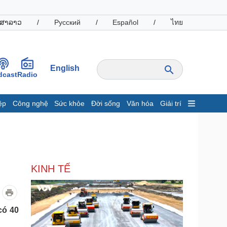
ສາລາວ
/
Русский
/
Español
/
ไทย
English
dcast
Radio
ệp
Công nghệ
Sức khỏe
Đời sống
Văn hóa
Giải trí
inh tế
Thị trường
ất động sản
Giá vàng
hởi nghiệp
Tiêu dùng
Tỷ giá
KINH TẾ
Chứng khoán
Giá cà phê
oanh nghiệp
Công nghệ
có 40
hông tin doanh nghiệp
Sành điệu