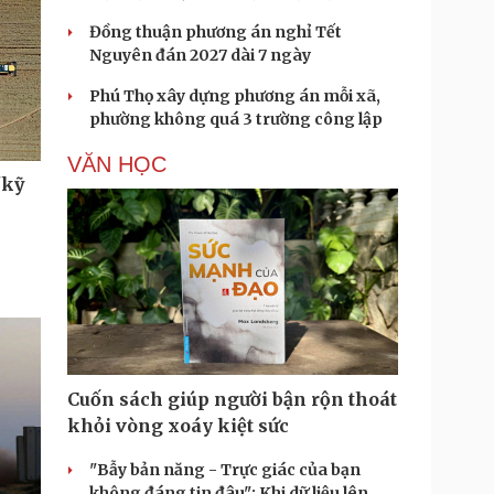
Đồng thuận phương án nghỉ Tết
Nguyên đán 2027 dài 7 ngày
Phú Thọ xây dựng phương án mỗi xã,
phường không quá 3 trường công lập
VĂN HỌC
"kỹ
Cuốn sách giúp người bận rộn thoát
khỏi vòng xoáy kiệt sức
"Bẫy bản năng - Trực giác của bạn
không đáng tin đâu": Khi dữ liệu lên