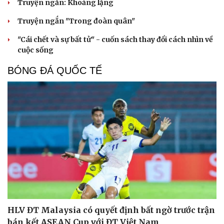
Truyện ngắn: Khoảng lặng
Du lịch
Podcast
Tư vấn
Câu chuyện thời sự
Truyện ngắn "Trong đoàn quân"
Săn Tour
Đọc truyện đêm khuya
check-in
Cửa sổ tình yêu
"Cái chết và sự bất tử" - cuốn sách thay đổi cách nhìn về
Kể chuyện cho bé
cuộc sống
Hạt giống tâm hồn
BÓNG ĐÁ QUỐC TẾ
HLV ĐT Malaysia có quyết định bất ngờ trước trận
bán kết ASEAN Cup với ĐT Việt Nam