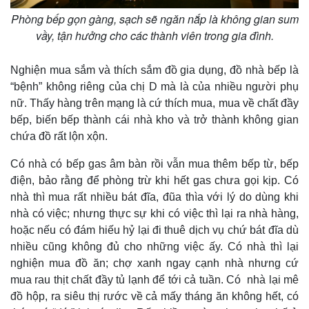
Phòng bếp gọn gàng, sạch sẽ ngăn nắp là không gian sum
vầy, tận hưởng cho các thành viên trong gia đình.
Nghiện mua sắm và thích sắm đồ gia dụng, đồ nhà bếp là
“bệnh” không riêng của chị D mà là của nhiều người phụ
nữ. Thấy hàng trên mạng là cứ thích mua, mua về chất đầy
bếp, biến bếp thành cái nhà kho và trở thành không gian
chứa đồ rất lộn xộn.
Có nhà có bếp gas âm bàn rồi vẫn mua thêm bếp từ, bếp
điện, bảo rằng để phòng trừ khi hết gas chưa gọi kịp. Có
nhà thì mua rất nhiều bát đĩa, đũa thìa với lý do dùng khi
nhà có việc; nhưng thực sự khi có việc thì lại ra nhà hàng,
hoặc nếu có đám hiếu hỷ lại đi thuê dịch vụ chứ bát đĩa dù
nhiều cũng không đủ cho những việc ấy. Có nhà thì lại
nghiện mua đồ ăn; chợ xanh ngay cạnh nhà nhưng cứ
mua rau thịt chất đầy tủ lạnh để tới cả tuần. Có nhà lại mê
đồ hộp, ra siêu thị rước về cả mấy tháng ăn không hết, có