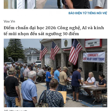
Thể thao
Ô tô - Xe máy
Bóng đá
Ô tô
Lịch thi đấu bóng đá
Xe máy
Thế giới thể thao
Tư vấn
eSports
Hậu trường