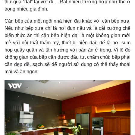
thứ quá “đát” lại vứt đi… Rất nhiều trường hợp như thế ở
trong nhiều gia đình.
Căn bếp của một ngôi nhà hiện đại khác với căn bếp xưa.
Nếu như bếp xưa chỉ là nơi đun nấu và là cái xưởng chế
biến thức ăn thì căn bếp hiện đại là một không gian mới
mẻ với nội thất thẩm mỹ, thiết bị hiện đại; để là nơi sum
họp quây quần và tận hưởng với bàn ăn ở trong. Vì lẽ đó
không gian của bếp cần được đầu tư, chăm chút; bếp phải
cần đẹp đẽ, sạch sẽ để người sử dụng có thể thấy thoải
mái và ăn ngon.