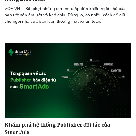
Sức khỏe
Đời sống
VOV.VN - Bất chợt những cơn mưa ập đến khiến ngôi nhà của
Dinh dưỡng - món ngon
Nhà đẹp
bạn trở nên âm ướt và khó chịu. Đừng lo, có nhiều cách để giữ
Cây thuốc
Blog
cho ngôi nhà của bạn luôn thoáng mát và an toàn.
Sản phụ khoa
Tình yêu - Gia đình
Nhi khoa
Nam khoa
Làm đẹp - giảm cân
Phòng mạch online
Ăn sạch sống khỏe
Khám phá hệ thống Publisher đối tác của
SmartAds