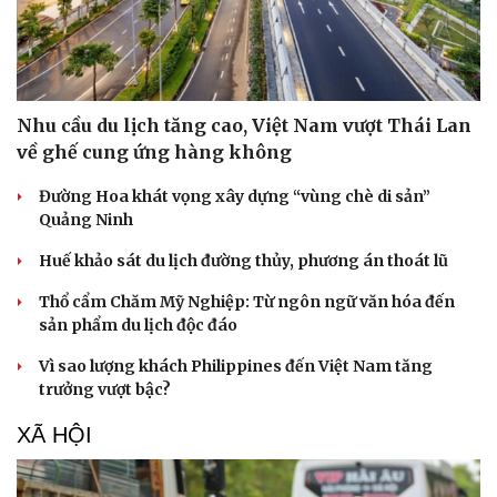
Văn hóa
Giải trí
Sân khấu - Điện ảnh
Nghệ sĩ
Văn học
Thời trang
Nhu cầu du lịch tăng cao, Việt Nam vượt Thái Lan
Âm nhạc
Sao Việt
về ghế cung ứng hàng không
Di sản
Đường Hoa khát vọng xây dựng “vùng chè di sản”
Quảng Ninh
Huế khảo sát du lịch đường thủy, phương án thoát lũ
Thổ cẩm Chăm Mỹ Nghiệp: Từ ngôn ngữ văn hóa đến
sản phẩm du lịch độc đáo
Vì sao lượng khách Philippines đến Việt Nam tăng
trưởng vượt bậc?
XÃ HỘI