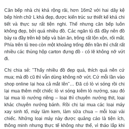
Căn bếp nhà chị khá rộng rãi, hơn 16m2 với hai dãy kệ
bếp hình chữ L khá đẹp, được kiến trúc sư thiết kế khá chi
tiết và thực sự rất tiện nghi. Thế nhưng căn bếp luôn
không đẹp, bởi quá nhiều đồ. Các ngăn tủ đã đầy nên đồ
bày ra đầy trên kệ bếp và bàn ăn, trông rất lộn xộn, rối mắt.
Phía trên tủ treo còn một khoảng trống đến trần thì chất rất
nhiều các thùng hộp carton đựng đồ - có lẽ không nỡ vứt
đi.
Chị chia sẻ: "Thấy nhiều đồ đẹp quá, thích quá nên cứ
mua; mà đồ cũ thì vẫn dùng không nỡ vứt. Cứ mỗi lần vào
shop online lại hoa cả mắt lên"… Đã có lò vi sóng rồi chị
lại mua thêm một chiếc lò vi sóng kiêm lò nướng, sau đó
lại mua lò nướng riêng – loại thì chuyên nướng thịt, loại
khác chuyên nướng bánh. Rồi chị lại mua các loại máy
xay sinh tố, máy làm kem, làm sữa chua – mỗi loại vài
chiếc. Những loại máy này được quảng cáo là tiện ích,
thông minh nhưng thực tế không như thế, vì tháo lắp khi