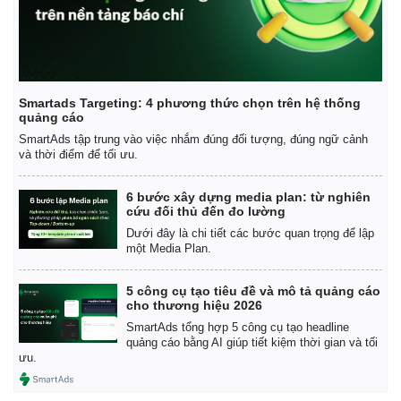
Smartads Targeting: 4 phương thức chọn trên hệ thống
Pháp luật
Quân sự - Quốc phòng
quảng cáo
Vụ án
Vũ khí
SmartAds tập trung vào việc nhắm đúng đối tượng, đúng ngữ cảnh
và thời điểm để tối ưu.
Tin nóng
Việt Nam
Tư vấn luật
Phân tích
6 bước xây dựng media plan: từ nghiên
cứu đối thủ đến đo lường
Dưới đây là chi tiết các bước quan trọng để lập
một Media Plan.
5 công cụ tạo tiêu đề và mô tả quảng cáo
cho thương hiệu 2026
SmartAds tổng hợp 5 công cụ tạo headline
quảng cáo bằng AI giúp tiết kiệm thời gian và tối
ưu.