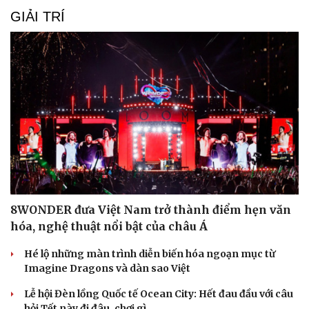
GIẢI TRÍ
8WONDER đưa Việt Nam trở thành điểm hẹn văn
hóa, nghệ thuật nổi bật của châu Á
Hé lộ những màn trình diễn biến hóa ngoạn mục từ
Imagine Dragons và dàn sao Việt
Lễ hội Đèn lồng Quốc tế Ocean City: Hết đau đầu với câu
hỏi Tết này đi đâu, chơi gì