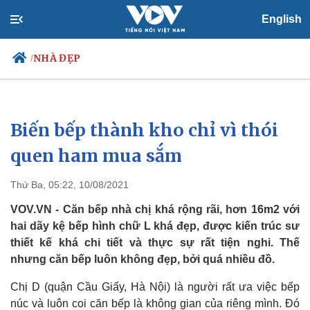
English
NHÀ ĐẸP
/
Biến bếp thành kho chỉ vì thói
Chính trị
Xã hội
Đảng
Tin 24h
quen ham mua sắm
Tổ chức nhân sự
Dự báo thời tiết
Quốc hội
Giáo dục
Thứ Ba, 05:22, 10/08/2021
Nhận diện sự thật
Dấu ấn VOV
Việc làm
VOV.VN - Căn bếp nhà chị khá rộng rãi, hơn 16m2 với
Biển đảo
hai dãy kệ bếp hình chữ L khá đẹp, được kiến trúc sư
thiết kế khá chi tiết và thực sự rất tiện nghi. Thế
nhưng căn bếp luôn không đẹp, bởi quá nhiều đồ.
Chị D (quận Cầu Giấy, Hà Nội) là người rất ưa việc bếp
núc và luôn coi căn bếp là không gian của riêng mình. Đó