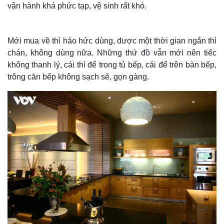
vận hành khá phức tạp, vệ sinh rất khó.
Mới mua về thì háo hức dùng, được một thời gian ngắn thì
chán, không dùng nữa. Những thứ đồ vẫn mới nên tiếc
không thanh lý, cái thì để trong tủ bếp, cái để trên bàn bếp,
trông căn bếp không sạch sẽ, gọn gàng.
Thế giới
Multimedia
Quan sát
Video
Cuộc sống đó đây
Ảnh
Hồ sơ
E-Magazine
Infographic