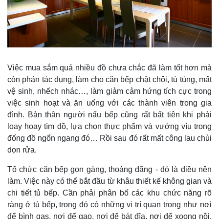
Việc mua sắm quá nhiều đồ chưa chắc đã làm tốt hơn mà
Kinh tế
Thị trường
còn phản tác dụng, làm cho căn bếp chật chội, tù túng, mất
Bất động sản
Giá vàng
vệ sinh, nhếch nhác…, làm giảm cảm hứng tích cực trong
Khởi nghiệp
Tiêu dùng
việc sinh hoạt và ăn uống với các thành viên trong gia
Tỷ giá
đình. Bản thân người nấu bếp cũng rất bất tiện khi phải
Chứng khoán
loay hoay tìm đồ, lựa chọn thực phẩm và vướng víu trong
Giá cà phê
đống đồ ngổn ngang đó… Rồi sau đó rất mất công lau chùi
dọn rửa.
Tổ chức căn bếp gọn gàng, thoáng đãng - đó là điều nên
làm. Việc này có thể bắt đầu từ khâu thiết kế không gian và
chi tiết tủ bếp. Cần phải phân bố các khu chức năng rõ
ràng ở tủ bếp, trong đó có những vị trí quan trọng như nơi
để bình gas, nơi để gạo, nơi để bát đĩa, nơi để xoong nồi,