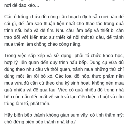
nơi để dao kéo…
Các ô trống chứa đồ cũng cần hoạch định sẵn nơi nào để
cái gì, để làm sao thuận tiện nhất cho thao tác trong quá
trình nấu bếp và dễ tìm. Nhu cầu làm bếp và thiết bị cần
trao đổi với kiến trúc sư thiết kế nội thất từ đầu, để tránh
mua thêm làm chồng chéo công năng.
Trong việc sắp xếp và sử dụng, phải tổ chức khoa học,
hợp lý liên quan đến quy trình nấu bếp. Dụng cụ vừa đủ
dùng theo nhu cầu và thói quen, tránh mua những thứ chỉ
dùng một lần rồi bỏ xó. Các loại đồ hộp, thực phẩm nên
mua vừa đủ căn cứ theo chu kỳ sinh hoạt, không nên mua
quá nhiều và để quá lâu. Việc có quá nhiều đồ trong nhà
bếp còn dẫn đến mất vệ sinh và tạo điều kiện chuột và côn
trùng làm tổ, phát triển.
Hãy biến bếp thành không gian sum vầy, có tính thẩm mỹ;
chứ đừng biến bếp thành nhà kho./.