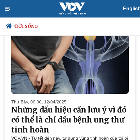
ĐỜI SỐNG
Englis
ĐỜI SỐNG
/
Chính trị
Xã hội
Đảng
Tin 24h
Tổ chức nhân sự
Dự báo thời tiết
Quốc hội
Giáo dục
Nhận diện sự thật
Dấu ấn VOV
Việc làm
Biển đảo
Thứ Bảy, 06:00, 12/04/2025
Những dấu hiệu cần lưu ý vì đó
có thể là chỉ dấu bệnh ung thư
tinh hoàn
VOV.VN - Từ tết đến nay, tự dưng vùng tinh hoàn của tôi bị