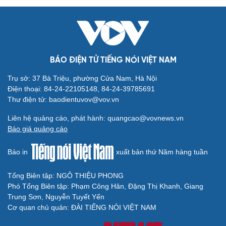
Văn hóa
Giải trí
Sân khấu - Điện ảnh
Nghệ sĩ
Văn học
Thời trang
BÁO ĐIỆN TỬ TIẾNG NÓI VIỆT NAM
Âm nhạc
Sao Việt
Di sản
Trụ sở: 37 Bà Triệu, phường Cửa Nam, Hà Nội
Điện thoại: 84-24-22105148, 84-24-39785691
Thư điện tử: baodientuvov@vov.vn
Liên hệ quảng cáo, phát hành: quangcao@vovnews.vn
Báo giá quảng cáo
Du lịch
Podcast
Báo in
xuất bản thứ Năm hàng tuần
Tư vấn
Câu chuyện thời sự
Săn Tour
Đọc truyện đêm khuya
Tổng Biên tập: NGÔ THIỆU PHONG
check-in
Cửa sổ tình yêu
Phó Tổng Biên tập: Phạm Công Hân, Đặng Thị Khanh, Giang
Kể chuyện cho bé
Trung Sơn, Nguyễn Tuyết Yến
Hạt giống tâm hồn
Cơ quan chủ quản: ĐÀI TIẾNG NÓI VIỆT NAM