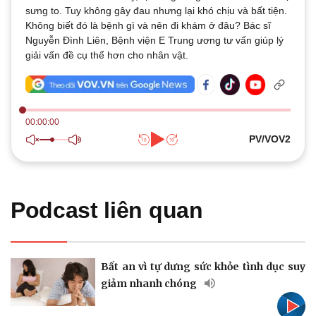
Thế giới
Multimedia
sưng to. Tuy không gây đau nhưng lại khó chịu và bất tiện.
Quan sát
Video
Không biết đó là bệnh gì và nên đi khám ở đâu? Bác sĩ
Cuộc sống đó đây
Ảnh
Nguyễn Đình Liên, Bệnh viện E Trung ương tư vấn giúp lý
Hồ sơ
E-Magazine
giải vấn đề cụ thể hơn cho nhân vật.
Infographic
00:00:00
PV/VOV2
Kinh tế
Thị trường
Bất động sản
Giá vàng
Khởi nghiệp
Tiêu dùng
Tỷ giá
Podcast liên quan
Chứng khoán
Giá cà phê
Bất an vì tự dưng sức khỏe tình dục suy
giảm nhanh chóng