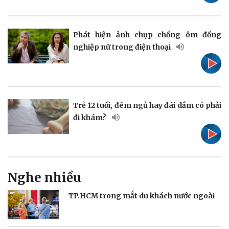
Pháp luật
Quân sự - Quốc phòng
Vụ án
Vũ khí
Tin nóng
Việt Nam
Phát hiện ảnh chụp chồng ôm đồng
Tư vấn luật
Phân tích
nghiệp nữ trong điện thoại
Thể thao
Ô tô - Xe máy
Trẻ 12 tuổi, đêm ngủ hay đái dầm có phải
đi khám?
Bóng đá
Ô tô
Lịch thi đấu bóng đá
Xe máy
Thế giới thể thao
Tư vấn
eSports
Hậu trường
Nghe nhiều
TP.HCM trong mắt du khách nước ngoài
Doanh nghiệp
Công nghệ