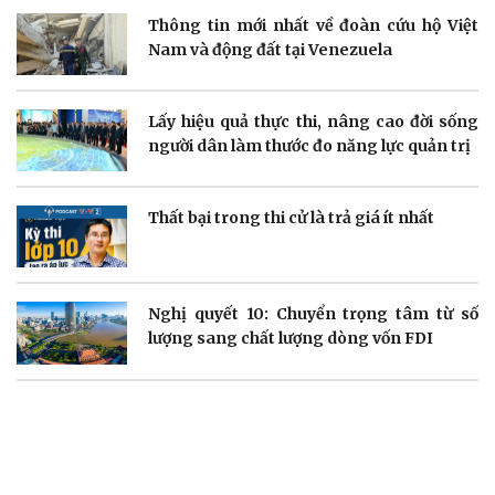
Thông tin doanh nghiệp
Sành điệu
Thông tin mới nhất về đoàn cứu hộ Việt
Doanh nghiệp 24h
Tin Công nghệ
Nam và động đất tại Venezuela
Doanh nhân
Trải nghiệm
Vì cộng đồng
Chuyển đổi số
Lấy hiệu quả thực thi, nâng cao đời sống
người dân làm thước đo năng lực quản trị
Thất bại trong thi cử là trả giá ít nhất
Sức khỏe
Đời sống
Dinh dưỡng - món ngon
Nhà đẹp
Cây thuốc
Blog
Sản phụ khoa
Tình yêu - Gia đình
Nghị quyết 10: Chuyển trọng tâm từ số
Nhi khoa
lượng sang chất lượng dòng vốn FDI
Nam khoa
Làm đẹp - giảm cân
Phòng mạch online
Ăn sạch sống khỏe