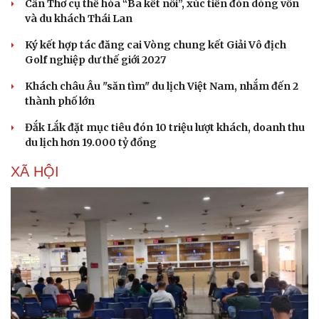
Cần Thơ cụ thể hóa “Ba kết nối”, xúc tiến đón dòng vốn
và du khách Thái Lan
Ký kết hợp tác đăng cai Vòng chung kết Giải Vô địch
Golf nghiệp dư thế giới 2027
Khách châu Âu "săn tìm" du lịch Việt Nam, nhắm đến 2
Văn hóa
Giải trí
thành phố lớn
Sân khấu - Điện ảnh
Nghệ sĩ
Văn học
Thời trang
Đắk Lắk đặt mục tiêu đón 10 triệu lượt khách, doanh thu
Âm nhạc
Sao Việt
du lịch hơn 19.000 tỷ đồng
Di sản
XÃ HỘI