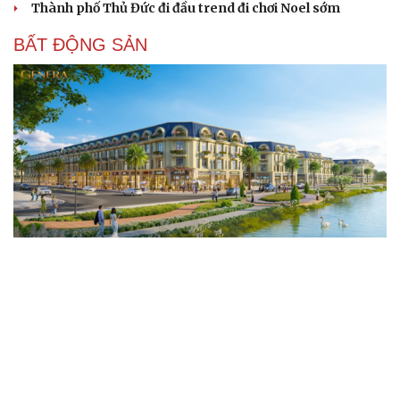
Thành phố Thủ Đức đi đầu trend đi chơi Noel sớm
BẤT ĐỘNG SẢN
Genera by The Solia: Tâm điểm đón xu hướng
dịch chuyển cư dân từ trung tâm
Mục tiêu 114 dự án: Hà Nội sẽ tháo gỡ điểm nghẽn nhà ở
xã hội ra sao?