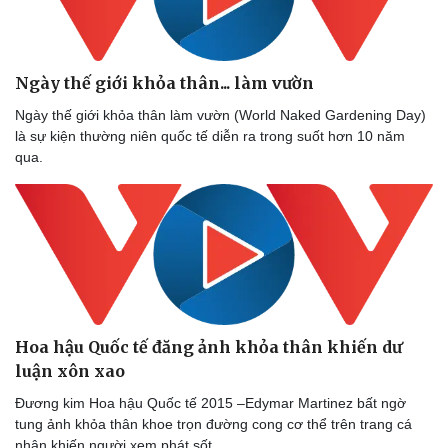
Ngày thế giới khỏa thân... làm vườn
Ngày thế giới khỏa thân làm vườn (World Naked Gardening Day)
là sự kiện thường niên quốc tế diễn ra trong suốt hơn 10 năm
qua.
Doanh nghiệp
Công nghệ
Thông tin doanh nghiệp
Sành điệu
Doanh nghiệp 24h
Tin Công nghệ
Doanh nhân
Trải nghiệm
Vì cộng đồng
Chuyển đổi số
Hoa hậu Quốc tế đăng ảnh khỏa thân khiến dư
luận xôn xao
Đương kim Hoa hậu Quốc tế 2015 –Edymar Martinez bất ngờ
tung ảnh khỏa thân khoe trọn đường cong cơ thể trên trang cá
nhân khiến người xem phát sốt.