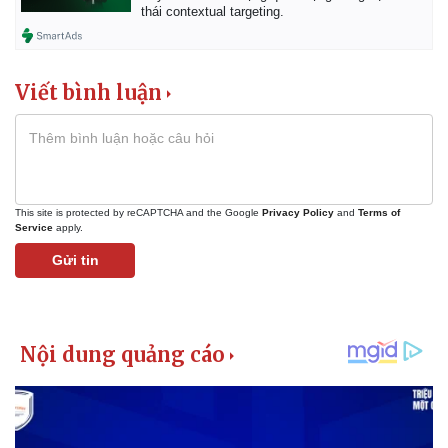
thái contextual targeting.
Viết bình luận
This site is protected by reCAPTCHA and the Google
Privacy Policy
and
Terms of
Service
apply.
Gửi tin
Pháp luật
Quân sự - Quốc phòng
Vụ án
Vũ khí