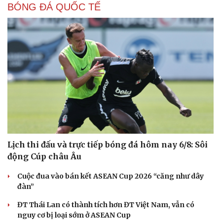
BÓNG ĐÁ QUỐC TẾ
Du lịch
Podcast
Tư vấn
Câu chuyện thời sự
Săn Tour
Đọc truyện đêm khuya
check-in
Cửa sổ tình yêu
Kể chuyện cho bé
Hạt giống tâm hồn
Lịch thi đấu và trực tiếp bóng đá hôm nay 6/8: Sôi
động Cúp châu Âu
Cuộc đua vào bán kết ASEAN Cup 2026 “căng như dây
đàn”
ĐT Thái Lan có thành tích hơn ĐT Việt Nam, vẫn có
nguy cơ bị loại sớm ở ASEAN Cup