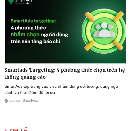
Sức khỏe
Đời sống
Dinh dưỡng - món ngon
Nhà đẹp
Cây thuốc
Blog
Sản phụ khoa
Tình yêu - Gia đình
Nhi khoa
Smartads Targeting: 4 phương thức chọn trên hệ
Nam khoa
thống quảng cáo
Làm đẹp - giảm cân
Phòng mạch online
SmartAds tập trung vào việc nhắm đúng đối tượng, đúng ngữ
Ăn sạch sống khỏe
cảnh và thời điểm để tối ưu.
| SmartAds
KINH TẾ