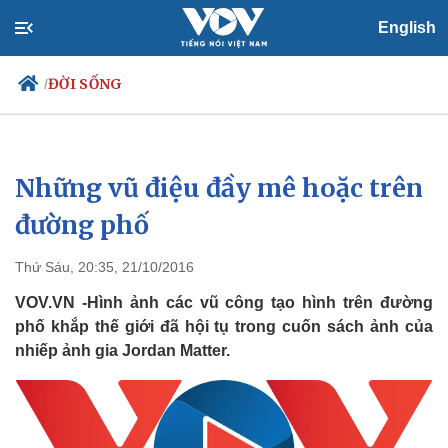
English
ĐỜI SỐNG
/
Những vũ điệu đầy mê hoặc trên
Chính trị
Xã hội
Đảng
Tin 24h
đường phố
Tổ chức nhân sự
Dự báo thời tiết
Quốc hội
Giáo dục
Thứ Sáu, 20:35, 21/10/2016
Nhận diện sự thật
Dấu ấn VOV
Việc làm
VOV.VN -Hình ảnh các vũ công tạo hình trên đường
Biển đảo
phố khắp thế giới đã hội tụ trong cuốn sách ảnh của
nhiếp ảnh gia Jordan Matter.