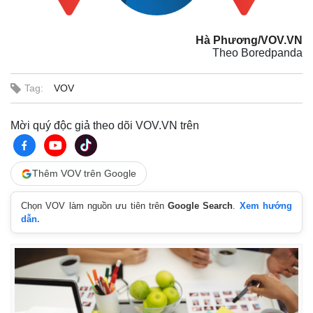
Kinh tế
Thị trường
Hà Phương/VOV.VN
Bất động sản
Giá vàng
Theo Boredpanda
Khởi nghiệp
Tiêu dùng
Tỷ giá
Tag:
VOV
Chứng khoán
Giá cà phê
Mời quý độc giả theo dõi VOV.VN trên
Thêm VOV trên Google
Chọn VOV làm nguồn ưu tiên trên
Google Search
.
Xem hướng
dẫn.