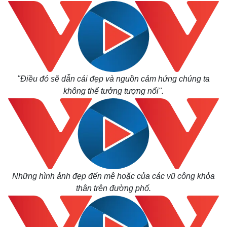
Thế giới
Multimedia
"Điều đó sẽ dẫn cái đẹp và nguồn cảm hứng chúng ta
Quan sát
Video
không thể tưởng tượng nổi".
Cuộc sống đó đây
Ảnh
Hồ sơ
E-Magazine
Infographic
Những hình ảnh đẹp đến mê hoặc của các vũ công khỏa
thân trên đường phố.