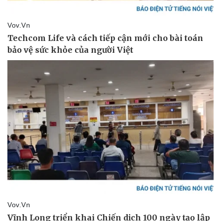
Thể thao
Ô tô - Xe máy
Bóng đá
Ô tô
Lịch thi đấu bóng đá
Xe máy
Thế giới thể thao
Tư vấn
eSports
Hậu trường