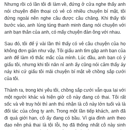
Nhưng rồi có lần tôi đi làm về, đứng ở cửa nghe thấy anh
nói chuyện điện thoại có vẻ có nhiều chuyện bí mật, tôi
đứng ngoài nên nghe câu được câu chăng. Khi thấy tôi
bước vào, anh lúng túng thanh minh đang nói chuyện với
anh bạn thân của anh, có mấy chuyện đàn ông với nhau.
Thế giới
Multimedia
Sau đó, tôi để ý vài lần thì thấy có vẻ câu chuyện của họ
không đơn giản như vậy. Tôi giấu anh tìm gặp anh bạn của
Quan sát
Video
Cuộc sống đó đây
Ảnh
anh để làm rõ thắc mắc của mình. Lúc đầu, anh bạn có ý
Hồ sơ
E-Magazine
giấu tôi, nhưng khi tôi năn nỉ anh ấy cũng nói cảm thấy áy
Infographic
náy khi cứ giấu tôi mãi chuyện bí mật về chồng sắp cưới
của tôi.
Thành ra, trong khi yêu tôi, chồng sắp cưới vẫn qua lại với
một người khác và hiện giờ cô này đang có thai. Tôi rất
sốc và về truy hỏi thì anh thú nhận là cô này lớn tuổi và là
đối tác của công ty anh. Trong một lần tiếp khách, anh đã
đi quá giới hạn, cô ấy đang có bầu. Vì gia đình anh theo
đạo nên phá thai là tội lỗi, họ đã thống nhất cô này sinh