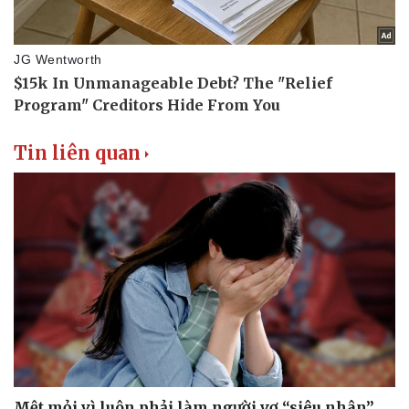
Tin liên quan
Doanh nghiệp
Công nghệ
Thông tin doanh nghiệp
Sành điệu
Doanh nghiệp 24h
Tin Công nghệ
Doanh nhân
Trải nghiệm
Vì cộng đồng
Chuyển đổi số
Mệt mỏi vì luôn phải làm người vợ “siêu nhân”