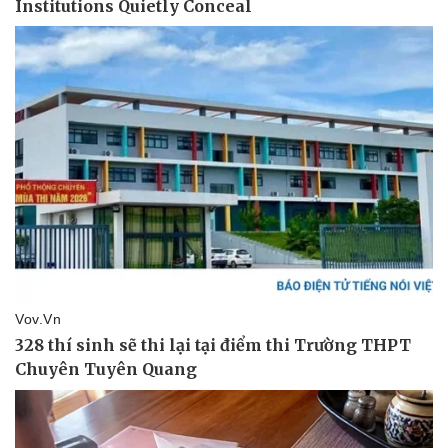
Pháp luật
Quân sự - Quốc phòng
Vụ án
Vũ khí
Tin nóng
Việt Nam
Tư vấn luật
Phân tích