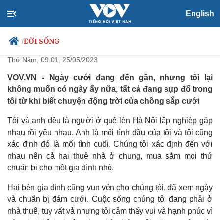
English
Phát hiện bí mật động trời của
chồng sắp cưới, tôi muốn từ hôn
ĐỜI SỐNG
/
Thứ Năm, 09:01, 25/05/2023
VOV.VN - Ngày cưới đang đến gần, nhưng tôi lại
không muốn có ngày ấy nữa, tất cả đang sụp đổ trong
Chính trị
Xã hội
tôi từ khi biết chuyện động trời của chồng sắp cưới
Đảng
Tin 24h
Tổ chức nhân sự
Dự báo thời tiết
Tôi và anh đều là người ở quê lên Hà Nội lập nghiệp gặp
Quốc hội
Giáo dục
nhau rồi yêu nhau. Anh là mối tình đầu của tôi và tôi cũng
Nhận diện sự thật
Dấu ấn VOV
xác định đó là mối tình cuối. Chúng tôi xác định đến với
Việc làm
nhau nên cả hai thuê nhà ở chung, mua sắm mọi thứ
Biển đảo
chuẩn bị cho một gia đình nhỏ.
Hai bên gia đình cũng vun vén cho chúng tôi, đã xem ngày
và chuẩn bị đám cưới. Cuộc sống chúng tôi đang phải ở
nhà thuê, tuy vất vả nhưng tôi cảm thấy vui và hạnh phúc vì