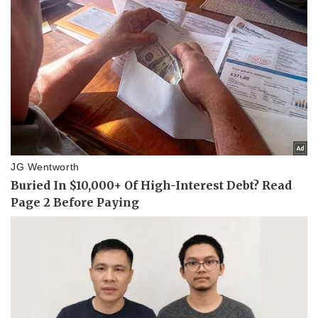
Thể thao
Ô tô - Xe máy
Bóng đá
Ô tô
Lịch thi đấu bóng đá
Xe máy
Thế giới thể thao
Tư vấn
eSports