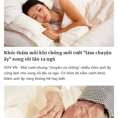
Khóc thầm mỗi khi chồng mới cưới "làm chuyện
Văn hóa
Giải trí
ấy" xong rồi lăn ra ngủ
Sân khấu - Điện ảnh
Nghệ sĩ
VOV.VN - Mới cưới nhưng “chuyện vợ chồng” nhiều hôm anh ấy
Văn học
Thời trang
cũng làm cho xong rồi lăn ra ngủ. Có hôm tôi nằm cạnh khóc
Âm nhạc
Sao Việt
thầm anh ấy cũng không hề hay biết.
Di sản