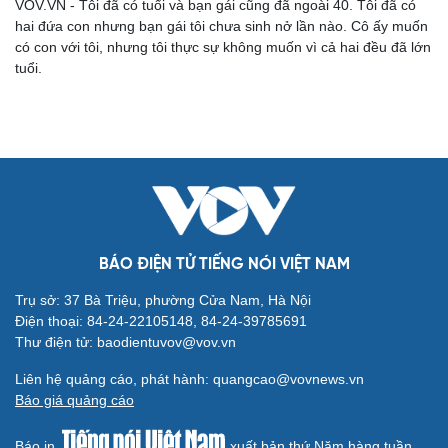
VOV.VN - Tôi đã có tuổi và bạn gái cũng đã ngoài 40. Tôi đã có
hai đứa con nhưng bạn gái tôi chưa sinh nở lần nào. Cô ấy muốn
có con với tôi, nhưng tôi thực sự không muốn vì cả hai đều đã lớn
tuổi.
Cải chính
BÁO ĐIỆN TỬ TIẾNG NÓI VIỆT NAM
Trụ sở: 37 Bà Triệu, phường Cửa Nam, Hà Nội
Điện thoại: 84-24-22105148, 84-24-39785691
Thư điện tử: baodientuvov@vov.vn
Liên hệ quảng cáo, phát hành: quangcao@vovnews.vn
Báo giá quảng cáo
Báo in
xuất bản thứ Năm hàng tuần