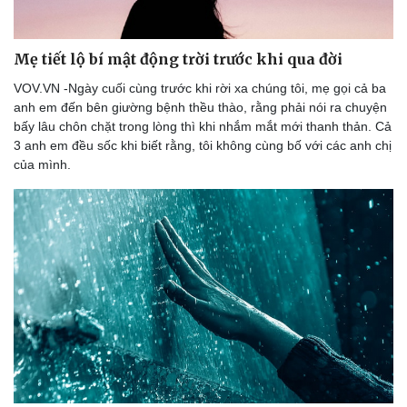
Mẹ tiết lộ bí mật động trời trước khi qua đời
VOV.VN -Ngày cuối cùng trước khi rời xa chúng tôi, mẹ gọi cả ba
anh em đến bên giường bệnh thều thào, rằng phải nói ra chuyện
Du lịch
Podcast
bấy lâu chôn chặt trong lòng thì khi nhắm mắt mới thanh thản. Cả
Tư vấn
Câu chuyện thời sự
3 anh em đều sốc khi biết rằng, tôi không cùng bố với các anh chị
Săn Tour
Đọc truyện đêm khuya
của mình.
check-in
Cửa sổ tình yêu
Kể chuyện cho bé
Hạt giống tâm hồn