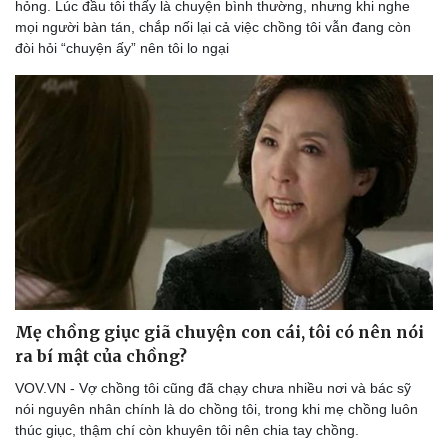
hỏng. Lúc đầu tôi thấy là chuyện bình thường, nhưng khi nghe
mọi người bàn tán, chắp nối lại cả việc chồng tôi vẫn đang còn
đòi hỏi “chuyện ấy” nên tôi lo ngại
Sức khỏe
Đời sống
Dinh dưỡng - món ngon
Nhà đẹp
Cây thuốc
Blog
Sản phụ khoa
Tình yêu - Gia đình
Nhi khoa
Nam khoa
Mẹ chồng giục giã chuyện con cái, tôi có nên nói
Làm đẹp - giảm cân
ra bí mật của chồng?
Phòng mạch online
Ăn sạch sống khỏe
VOV.VN - Vợ chồng tôi cũng đã chạy chưa nhiều nơi và bác sỹ
nói nguyên nhân chính là do chồng tôi, trong khi mẹ chồng luôn
thúc giục, thậm chí còn khuyên tôi nên chia tay chồng.