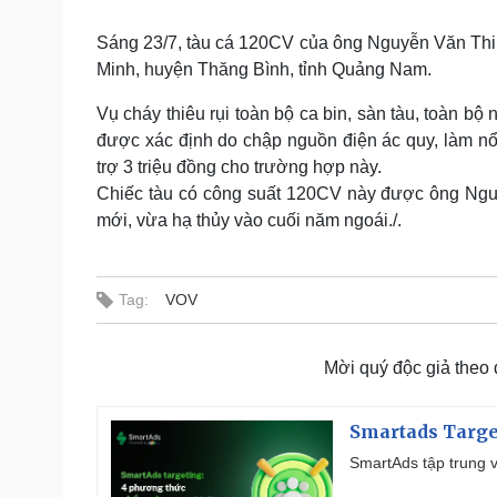
Tin nóng
Việt Nam
Tư vấn luật
Phân tích
Sáng 23/7, tàu cá 120CV của ông Nguyễn Văn Thi b
Minh, huyện Thăng Bình, tỉnh Quảng Nam.
Vụ cháy thiêu rụi toàn bộ ca bin, sàn tàu, toàn b
Sức khỏe
Đời sống
được xác định do chập nguồn điện ác quy, làm nổ
Dinh dưỡng - món ngon
Nhà đẹp
trợ 3 triệu đồng cho trường hợp này.
Cây thuốc
Blog
Chiếc tàu có công suất 120CV này được ông Ngu
Sản phụ khoa
Tình yêu - Gia đình
mới, vừa hạ thủy vào cuối năm ngoái./.
Nhi khoa
Nam khoa
Làm đẹp - giảm cân
Phòng mạch online
Tag:
VOV
Ăn sạch sống khỏe
Cải chính
Mời quý độc giả theo
Smartads Targe
SmartAds tập trung v