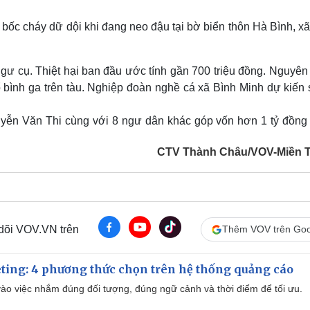
Lịch thi đấu bóng đá
Xe máy
Thế giới thể thao
Tư vấn
ốc cháy dữ dội khi đang neo đậu tại bờ biển thôn Hà Bình, xã
eSports
V
Hậu trường
ộ ngư cụ. Thiệt hại ban đầu ước tính gần 700 triệu đồng. Nguyê
Văn hóa
Giải trí
D
 bình ga trên tàu. Nghiệp đoàn nghề cá xã Bình Minh dự kiến 
Sân khấu - Điện ảnh
Nghệ sĩ
Văn học
Thời trang
yễn Văn Thi cùng với 8 ngư dân khác góp vốn hơn 1 tỷ đồng
Âm nhạc
Sao Việt
c
Di sản
CTV Thành Châu/VOV-Miền 
 dõi VOV.VN trên
Thêm VOV trên Goo
ting: 4 phương thức chọn trên hệ thống quảng cáo
ào việc nhắm đúng đối tượng, đúng ngữ cảnh và thời điểm để tối ưu.