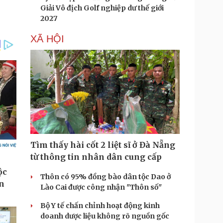
Giải Vô địch Golf nghiệp dư thế giới
2027
XÃ HỘI
Tìm thấy hài cốt 2 liệt sĩ ở Đà Nẵng
từ thông tin nhân dân cung cấp
Thôn có 95% đồng bào dân tộc Dao ở
Lào Cai được công nhận "Thôn số"
Bộ Y tế chấn chỉnh hoạt động kinh
doanh dược liệu không rõ nguồn gốc