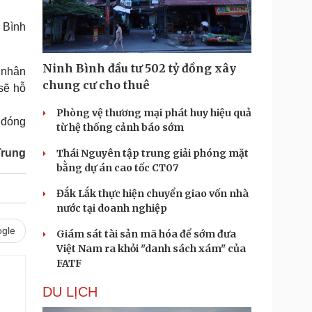
Doanh nghiệp 24h
Tin Công nghệ
Doanh nhân
Trải nghiệm
 Bình
ì cộng đồng
Chuyển đổi số
Ninh Bình đầu tư 502 tỷ đồng xây
n nhân
u lịch
Podcast
chung cư cho thuê
sẽ hỗ
Tư vấn
Câu chuyện thời sự
Săn Tour
Đọc truyện đêm khuya
Phòng vệ thương mại phát huy hiệu quả
 đóng
heck-in
Cửa sổ tình yêu
từ hệ thống cảnh báo sớm
Kể chuyện cho bé
Trung
Thái Nguyên tập trung giải phóng mặt
Hạt giống tâm hồn
bằng dự án cao tốc CT07
Đắk Lắk thực hiện chuyển giao vốn nhà
nước tại doanh nghiệp
gle
Giám sát tài sản mã hóa để sớm đưa
Việt Nam ra khỏi "danh sách xám" của
FATF
DU LỊCH