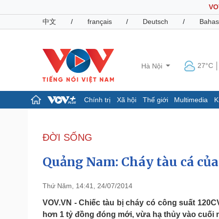
VO
中文
/
français
/
Deutsch
/
Bahas
27°C
Hà Nội
Chính trị
Xã hội
Thế giới
Multimedia
K
Chính trị
Xã hội
Đảng
Tin 24h
ĐỜI SỐNG
Tổ chức nhân sự
Dự báo thời tiết
Quốc hội
Giáo dục
Quảng Nam: Cháy tàu cá của 
Nhận diện sự thật
Dấu ấn VOV
Việc làm
Biển đảo
Thứ Năm, 14:41, 24/07/2014
Pháp luật
Quân sự - Quốc phòng
VOV.VN - Chiếc tàu bị cháy có công suất 120
hơn 1 tỷ đồng đóng mới, vừa hạ thủy vào cuối
Vụ án
Vũ khí