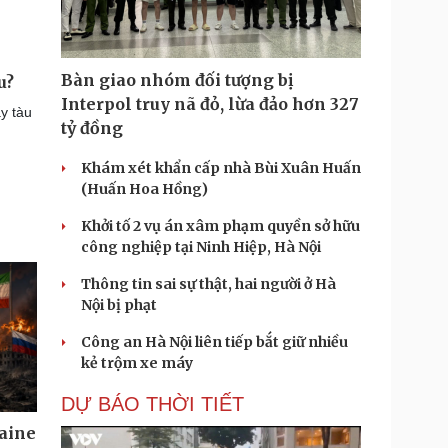
Bàn giao nhóm đối tượng bị
u?
Interpol truy nã đỏ, lừa đảo hơn 327
y tàu
tỷ đồng
Khám xét khẩn cấp nhà Bùi Xuân Huấn
(Huấn Hoa Hồng)
Khởi tố 2 vụ án xâm phạm quyền sở hữu
công nghiệp tại Ninh Hiệp, Hà Nội
Thông tin sai sự thật, hai người ở Hà
Nội bị phạt
Công an Hà Nội liên tiếp bắt giữ nhiều
kẻ trộm xe máy
DỰ BÁO THỜI TIẾT
aine