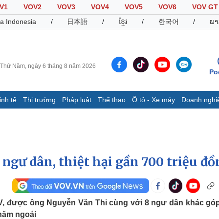
V1
VOV2
VOV3
VOV4
VOV5
VOV6
VOV GT
a Indonesia
/
日本語
/
ខ្មែរ
/
한국어
/
ພາ
Thứ Năm, ngày 6 tháng 8 năm 2026
Po
inh tế
Thị trường
Pháp luật
Thể thao
Ô tô - Xe máy
Doanh nghi
Thế giới
Multimedia
K
Quan sát
Video
B
Cuộc sống đó đây
Ảnh
K
Hồ sơ
E-Magazine
ngư dân, thiệt hại gần 700 triệu đồ
Infographic
Thể thao
Ô tô - Xe máy
D
CV, được ông Nguyễn Văn Thi cùng với 8 ngư dân khác gó
 năm ngoái
Bóng đá
Ô tô
T