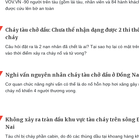
VOV.VN -90 người trên tàu (gồm lái tàu, nhân viên và 84 hành khác
được cứu lên bờ an toàn
Cháy tàu chở dầu: Chưa thể nhận dạng được 2 thi thể
cháy
Câu hỏi đặt ra là 2 nạn nhân đã chết là ai? Tại sao họ lại có mặt trê
vào thời điểm xảy ra cháy nổ và tử vong?
Nghi vấn nguyên nhân cháy tàu chở dầu ở Đồng Na
Cơ quan chức năng nghi vấn có thể là do nổ hỗn hợp hơi xăng gây 
cháy nổ khiến 4 người thương vong.
Không xảy ra tràn dầu khu vực tàu cháy trên sông
Nai
Tàu chỉ bị cháy phần cabin, do đó các thùng dầu tại khoang hàng k