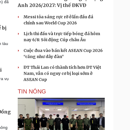
h) đã
Anh 2026/2027: Vị thế ĐKVĐ
Messi tỏa sáng rực rỡ ở lần đầu đá
chính sau World Cup 2026
 bị
Lịch thi đấu và trực tiếp bóng đá hôm
nay 6/8: Sôi động Cúp châu Âu
n tàu
Cuộc đua vào bán kết ASEAN Cup 2026
“căng như dây đàn”
ĐT Thái Lan có thành tích hơn ĐT Việt
i
Nam, vẫn có nguy cơ bị loại sớm ở
ra vụ
ASEAN Cup
TIN NÓNG
 Đồng
hông