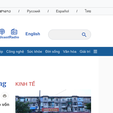
ສາລາວ
/
Русский
/
Español
/
ไทย
English
dcast
Radio
ệp
Công nghệ
Sức khỏe
Đời sống
Văn hóa
Giải trí
inh tế
Thị trường
ất động sản
Giá vàng
hởi nghiệp
Tiêu dùng
Tỷ giá
ng
KINH TẾ
Chứng khoán
Giá cà phê
oanh nghiệp
Công nghệ
p vốn
hông tin doanh nghiệp
Sành điệu