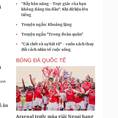
"Bẫy bản năng - Trực giác của bạn
i
không đáng tin đâu": Khi dữ liệu lên
tiếng
Truyện ngắn: Khoảng lặng
Truyện ngắn "Trong đoàn quân"
"Cái chết và sự bất tử" - cuốn sách thay
đổi cách nhìn về cuộc sống
BÓNG ĐÁ QUỐC TẾ
ủ
kinh
ỗ ăn
Arsenal trước mùa giải Ngoại hạng