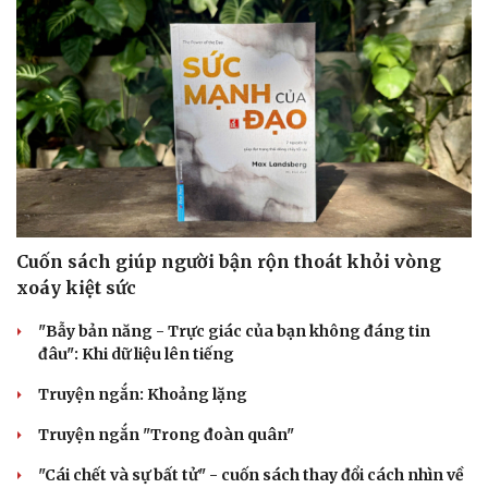
Văn hóa
Giải trí
Sân khấu - Điện ảnh
Nghệ sĩ
Cuốn sách giúp người bận rộn thoát khỏi vòng
Văn học
Thời trang
xoáy kiệt sức
Âm nhạc
Sao Việt
Di sản
"Bẫy bản năng - Trực giác của bạn không đáng tin
đâu": Khi dữ liệu lên tiếng
Truyện ngắn: Khoảng lặng
Truyện ngắn "Trong đoàn quân"
"Cái chết và sự bất tử" - cuốn sách thay đổi cách nhìn về