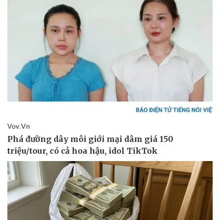
Kinh tế
Thị trường
Bất động sản
Giá vàng
Khởi nghiệp
Tiêu dùng
Tỷ giá
Chứng khoán
Giá cà phê