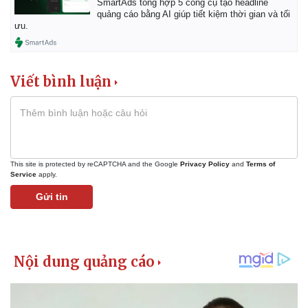
SmartAds tổng hợp 5 công cụ tạo headline
quảng cáo bằng AI giúp tiết kiệm thời gian và tối
ưu.
Viết bình luận
This site is protected by reCAPTCHA and the Google
Privacy Policy
and
Terms of
Service
apply.
Gửi tin