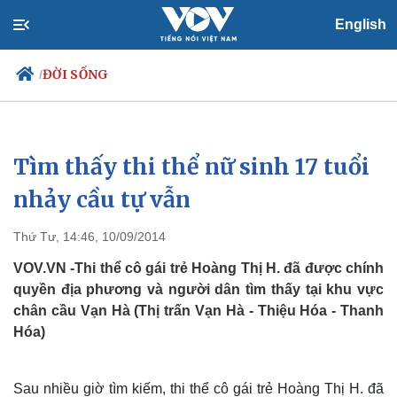
English
ĐỜI SỐNG
/
Tìm thấy thi thể nữ sinh 17 tuổi
Chính trị
Xã hội
Đảng
Tin 24h
nhảy cầu tự vẫn
Tổ chức nhân sự
Dự báo thời tiết
Quốc hội
Giáo dục
Thứ Tư, 14:46, 10/09/2014
Nhận diện sự thật
Dấu ấn VOV
Việc làm
VOV.VN -Thi thể cô gái trẻ Hoàng Thị H. đã được chính
Biển đảo
quyền địa phương và người dân tìm thấy tại khu vực
chân cầu Vạn Hà (Thị trấn Vạn Hà - Thiệu Hóa - Thanh
Hóa)
Sau nhiều giờ tìm kiếm, thi thể cô gái trẻ Hoàng Thị H. đã