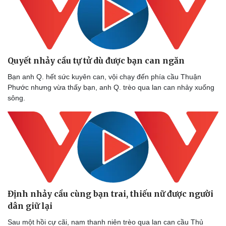
Quyết nhảy cầu tự tử dù được bạn can ngăn
Bạn anh Q. hết sức kuyên can, vội chạy đến phía cầu Thuận
Phước nhưng vừa thấy bạn, anh Q. trèo qua lan can nhảy xuống
sông.
Thể thao
Ô tô - Xe máy
Bóng đá
Ô tô
Lịch thi đấu bóng đá
Xe máy
Thế giới thể thao
Tư vấn
eSports
Định nhảy cầu cùng bạn trai, thiếu nữ được người
Hậu trường
dân giữ lại
Sau một hồi cự cãi, nam thanh niên trèo qua lan can cầu Thủ