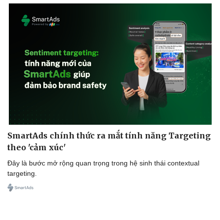
Doanh nghiệp
Công nghệ
Thông tin doanh nghiệp
Sành điệu
Doanh nghiệp 24h
Tin Công nghệ
Doanh nhân
Trải nghiệm
Vì cộng đồng
Chuyển đổi số
SmartAds chính thức ra mắt tính năng Targeting
theo 'cảm xúc'
Đây là bước mở rộng quan trọng trong hệ sinh thái contextual
targeting.