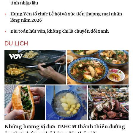
tính nhập lậu
Hưng Yên tổ chức Lễ hội và xúc tiến thương mại nhãn
lồng năm 2026
Bài toán hút vốn, không chỉ là chuyển đổi xanh
DU LỊCH
Sức khỏe
Đời sống
Dinh dưỡng - món ngon
Nhà đẹp
Cây thuốc
Blog
Sản phụ khoa
Tình yêu - Gia đình
Nhi khoa
Những hương vị đưa TP.HCM thành thiên đường
Nam khoa