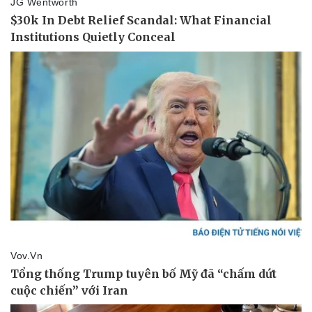
Pháp luật
Quân sự - Quốc phòng
Vụ án
Vũ khí
Tin nóng
Việt Nam
Tư vấn luật
Phân tích