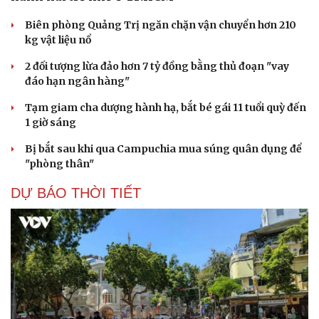
Tư vấn
Câu chuyện thời sự
Săn Tour
Đọc truyện đêm khuya
Biên phòng Quảng Trị ngăn chặn vận chuyển hơn 210
check-in
Cửa sổ tình yêu
kg vật liệu nổ
Kể chuyện cho bé
2 đối tượng lừa đảo hơn 7 tỷ đồng bằng thủ đoạn "vay
Hạt giống tâm hồn
đáo hạn ngân hàng"
Tạm giam cha dượng hành hạ, bắt bé gái 11 tuổi quỳ đến
1 giờ sáng
Bị bắt sau khi qua Campuchia mua súng quân dụng để
"phòng thân"
DỰ BÁO THỜI TIẾT