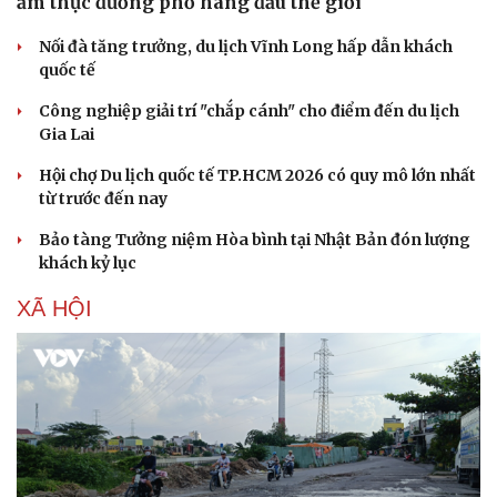
ẩm thực đường phố hàng đầu thế giới
Làm đẹp - giảm cân
Phòng mạch online
Nối đà tăng trưởng, du lịch Vĩnh Long hấp dẫn khách
Ăn sạch sống khỏe
quốc tế
Công nghiệp giải trí "chắp cánh" cho điểm đến du lịch
Gia Lai
Hội chợ Du lịch quốc tế TP.HCM 2026 có quy mô lớn nhất
từ trước đến nay
Bảo tàng Tưởng niệm Hòa bình tại Nhật Bản đón lượng
khách kỷ lục
XÃ HỘI