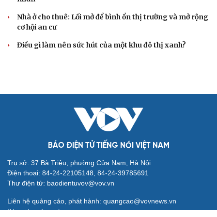
Nhà ở cho thuê: Lối mở để bình ổn thị trường và mở rộng
cơ hội an cư
Điều gì làm nên sức hút của một khu đô thị xanh?
BÁO ĐIỆN TỬ TIẾNG NÓI VIỆT NAM
Trụ sở: 37 Bà Triệu, phường Cửa Nam, Hà Nội
Điện thoại: 84-24-22105148, 84-24-39785691
Thư điện tử: baodientuvov@vov.vn
Liên hệ quảng cáo, phát hành: quangcao@vovnews.vn
Báo giá quảng cáo