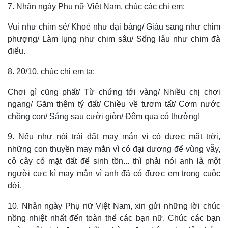
7. Nhân ngày Phụ nữ Việt Nam, chúc các chị em:
Thế giới
Multimedia
Quan sát
Video
Vui như chim sẻ/ Khoẻ như đại bàng/ Giàu sang như chim
Cuộc sống đó đây
Ảnh
phượng/ Làm lụng như chim sâu/ Sống lâu như chim đà
Hồ sơ
E-Magazine
điểu.
Infographic
8. 20/10, chúc chị em ta:
Chơi gì cũng phất/ Từ chứng tới vàng/ Nhiều chị chơi
ngang/ Găm thêm tý đất/ Chiều về tươm tất/ Cơm nước
chồng con/ Sáng sau cười giòn/ Đêm qua có thưởng!
9. Nếu như nói trái đất may mắn vì có được mặt trời,
những con thuyền may mắn vì có đại dương để vùng vẫy,
cỏ cây có mặt đất để sinh tồn... thì phải nói anh là một
người cực kì may mắn vì anh đã có được em trong cuộc
đời.
10. Nhân ngày Phụ nữ Việt Nam, xin gửi những lời chúc
nồng nhiệt nhất đến toàn thể các bạn nữ. Chúc các bạn