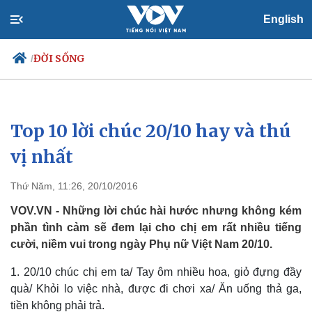
English
ĐỜI SỐNG
/
Top 10 lời chúc 20/10 hay và thú
Chính trị
Xã hội
Đảng
Tin 24h
vị nhất
Tổ chức nhân sự
Dự báo thời tiết
Quốc hội
Giáo dục
Thứ Năm, 11:26, 20/10/2016
Nhận diện sự thật
Dấu ấn VOV
Việc làm
VOV.VN - Những lời chúc hài hước nhưng không kém
Biển đảo
phần tình cảm sẽ đem lại cho chị em rất nhiều tiếng
cười, niềm vui trong ngày Phụ nữ Việt Nam 20/10.
1. 20/10 chúc chị em ta/ Tay ôm nhiều hoa, giỏ đựng đầy
quà/ Khỏi lo việc nhà, được đi chơi xa/ Ăn uống thả ga,
tiền không phải trả.