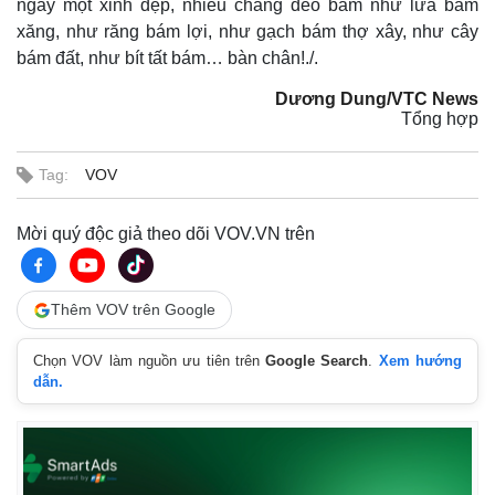
ngày một xinh đẹp, nhiều chàng đeo bám như lửa bám
xăng, như răng bám lợi, như gạch bám thợ xây, như cây
bám đất, như bít tất bám… bàn chân!./.
Dương Dung/VTC News
Tổng hợp
Tag:
VOV
Mời quý độc giả theo dõi VOV.VN trên
Thêm VOV trên Google
Chọn VOV làm nguồn ưu tiên trên
Google Search
.
Xem hướng
dẫn.