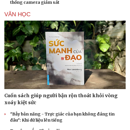
thống camera giám sát
VĂN HỌC
Văn hóa
Giải trí
Sân khấu - Điện ảnh
Nghệ sĩ
Văn học
Thời trang
Âm nhạc
Sao Việt
Di sản
Cuốn sách giúp người bận rộn thoát khỏi vòng
xoáy kiệt sức
"Bẫy bản năng - Trực giác của bạn không đáng tin
đâu": Khi dữ liệu lên tiếng