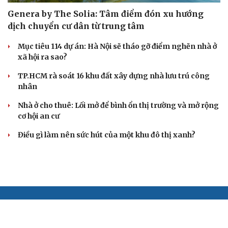
Genera by The Solia: Tâm điểm đón xu hướng
dịch chuyển cư dân từ trung tâm
Mục tiêu 114 dự án: Hà Nội sẽ tháo gỡ điểm nghẽn nhà ở
xã hội ra sao?
TP.HCM rà soát 16 khu đất xây dựng nhà lưu trú công
nhân
Nhà ở cho thuê: Lối mở để bình ổn thị trường và mở rộng
cơ hội an cư
Điều gì làm nên sức hút của một khu đô thị xanh?