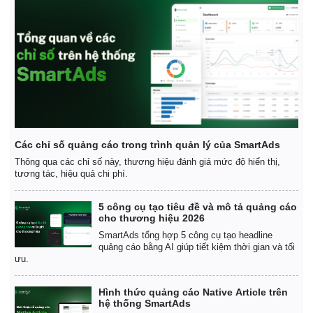
Các chỉ số quảng cáo trong trình quản lý của SmartAds
Thông qua các chỉ số này, thương hiệu đánh giá mức độ hiển thị,
Kinh tế
Thị trường
tương tác, hiệu quả chi phí.
Bất động sản
Giá vàng
Khởi nghiệp
Tiêu dùng
5 công cụ tạo tiêu đề và mô tả quảng cáo
cho thương hiệu 2026
Tỷ giá
Chứng khoán
SmartAds tổng hợp 5 công cụ tạo headline
quảng cáo bằng AI giúp tiết kiệm thời gian và tối
Giá cà phê
ưu.
Hình thức quảng cáo Native Article trên
hệ thống SmartAds