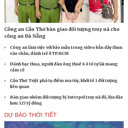
check-in
Cửa sổ tình yêu
Kể chuyện cho bé
Hạt giống tâm hồn
Công an Cần Thơ bàn giao đối tượng truy nã cho
công an Đà Nẵng
Công an làm việc với bảo mẫu trong video bắn dây thun
vào chân, đánh trẻ ở TP.HCM
Đánh bạc thua, người đàn ông thuê 6 ô tô tự lái mang
cầm cố
Cần Thơ: Triệt phá tụ điểm ma túy, khởi tố 3 đối tượng
liên quan
Bàn giao nhóm đối tượng bị Interpol truy nã đỏ, lừa đảo
hơn 327 tỷ đồng
DỰ BÁO THỜI TIẾT