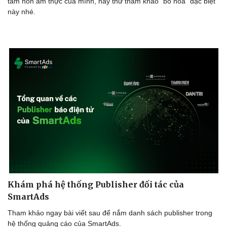
tâm hồn ẩm thực của mình, hãy thử tham khảo “bó hoa” đặc biệt
này nhé.
Doanh nghiệp
Công nghệ
Thông tin doanh nghiệp
Sành điệu
Doanh nghiệp 24h
Tin Công nghệ
Doanh nhân
Trải nghiệm
Vì cộng đồng
Chuyển đổi số
Khám phá hệ thống Publisher đối tác của
SmartAds
Tham khảo ngay bài viết sau để nắm danh sách publisher trong
hệ thống quảng cáo của SmartAds.