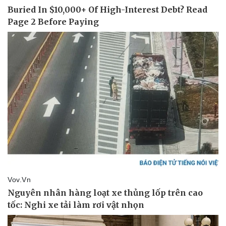
Thể thao
Ô tô - Xe máy
Bóng đá
Ô tô
Lịch thi đấu bóng đá
Xe máy
Thế giới thể thao
Tư vấn
eSports
Hậu trường