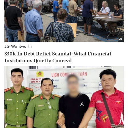
Pháp luật
Quân sự - Quốc phòng
Vụ án
Vũ khí
Tin nóng
Việt Nam
Tư vấn luật
Phân tích