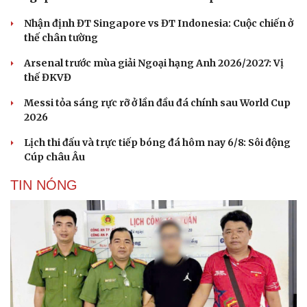
Nhận định ĐT Singapore vs ĐT Indonesia: Cuộc chiến ở
thế chân tường
Arsenal trước mùa giải Ngoại hạng Anh 2026/2027: Vị
thế ĐKVĐ
Messi tỏa sáng rực rỡ ở lần đầu đá chính sau World Cup
2026
Lịch thi đấu và trực tiếp bóng đá hôm nay 6/8: Sôi động
Cúp châu Âu
TIN NÓNG
Du lịch
Podcast
Tư vấn
Câu chuyện thời sự
Săn Tour
Đọc truyện đêm khuya