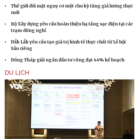
Thế giới đối mặt nguy cơ một chu kỳ tăng giá lương thực
mới
Bộ Xây dựng yêu cầu hoàn thiện hạ tầng sạc điện tại các
trạm dừng nghỉ
Đắk Lắk yêu cầu tạo giá trị kinh tế thực chất từ Lễ hội
Sầu riêng
Đồng Tháp giải ngân đầu tư công đạt 44% kế hoạch
DU LỊCH
Sức khỏe
Đời sống
Dinh dưỡng - món ngon
Nhà đẹp
Cây thuốc
Blog
Sản phụ khoa
Tình yêu - Gia đình
Nhi khoa
Nam khoa
Làm đẹp - giảm cân