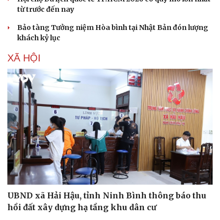
từ trước đến nay
Bảo tàng Tưởng niệm Hòa bình tại Nhật Bản đón lượng
khách kỷ lục
XÃ HỘI
Văn hóa
Giải trí
Sân khấu - Điện ảnh
Nghệ sĩ
Văn học
Thời trang
Âm nhạc
Sao Việt
Di sản
UBND xã Hải Hậu, tỉnh Ninh Bình thông báo thu
hồi đất xây dựng hạ tầng khu dân cư