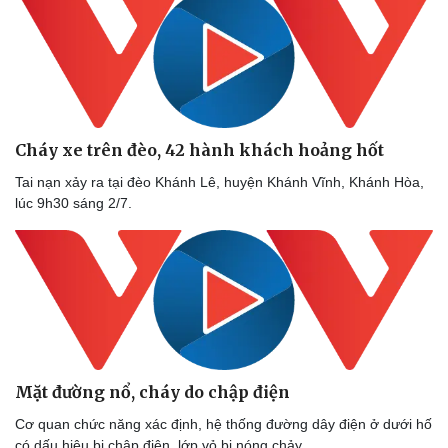
Cháy xe trên đèo, 42 hành khách hoảng hốt
Tai nạn xảy ra tại đèo Khánh Lê, huyện Khánh Vĩnh, Khánh Hòa,
lúc 9h30 sáng 2/7.
Doanh nghiệp
Công nghệ
Thông tin doanh nghiệp
Sành điệu
Mặt đường nổ, cháy do chập điện
Doanh nghiệp 24h
Tin Công nghệ
Doanh nhân
Trải nghiệm
Cơ quan chức năng xác định, hệ thống đường dây điện ở dưới hố
Vì cộng đồng
Chuyển đổi số
có dấu hiệu bị chập điện, lớp vỏ bị nóng chảy…