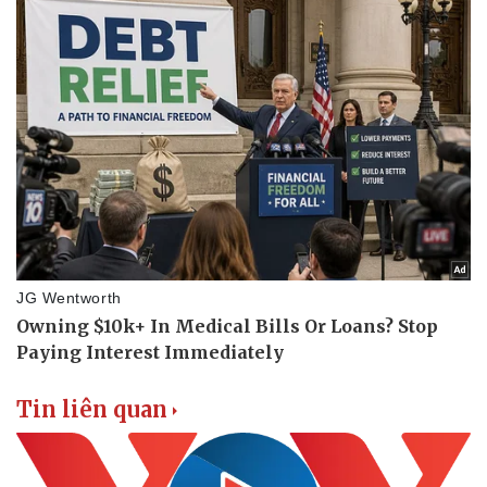
Thể thao
Ô tô - Xe máy
Bóng đá
Ô tô
Lịch thi đấu bóng đá
Xe máy
Thế giới thể thao
Tư vấn
eSports
Hậu trường
Tin liên quan