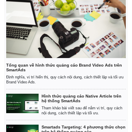
Tổng quan về hình thức quảng cáo Brand Video Ads trên
SmartAds
Định nghĩa, vị trí hiển thị, quy cách nội dung, cách thiết lập và tối ưu
Brand Video Ads.
Hình thức quảng cáo Native Article trên
hệ thống SmartAds
Kinh tế
Thị trường
Tham khảo bài viết sau để nắm vị trí, quy cách
nội dung, cách thiết lập và tối ưu.
Bất động sản
Giá vàng
Khởi nghiệp
Tiêu dùng
Tỷ giá
Smartads Targeting: 4 phương thức chọn
trên hệ thống quảng cáo