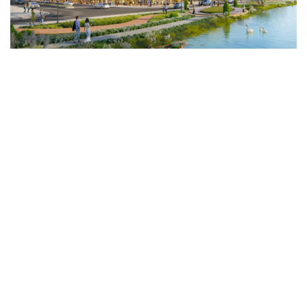
Genera by The Solia: Tâm điểm đón xu hướng
dịch chuyển cư dân từ trung tâm
Mục tiêu 114 dự án: Hà Nội sẽ tháo gỡ điểm nghẽn nhà ở
xã hội ra sao?
TP.HCM rà soát 16 khu đất xây dựng nhà lưu trú công
nhân
Nhà ở cho thuê: Lối mở để bình ổn thị trường và mở rộng
cơ hội an cư
Điều gì làm nên sức hút của một khu đô thị xanh?