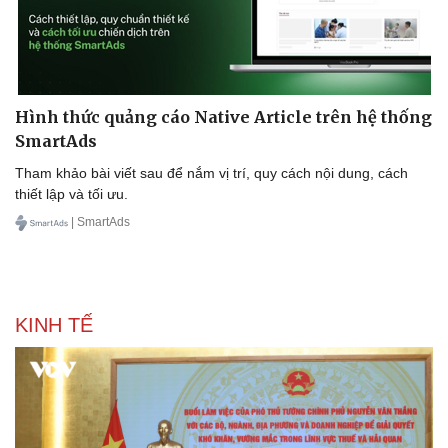
Hình thức quảng cáo Native Article trên hệ thống
SmartAds
Tham khảo bài viết sau để nắm vị trí, quy cách nội dung, cách
thiết lập và tối ưu.
Sức khỏe
Đời sống
Dinh dưỡng - món ngon
Nhà đẹp
| SmartAds
Cây thuốc
Blog
Sản phụ khoa
Tình yêu - Gia đình
Nhi khoa
Nam khoa
KINH TẾ
Làm đẹp - giảm cân
Phòng mạch online
Ăn sạch sống khỏe