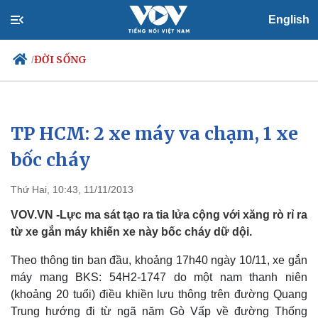
English
ĐỜI SỐNG
/
TP HCM: 2 xe máy va chạm, 1 xe
Chính trị
Xã hội
Đảng
Tin 24h
bốc cháy
Tổ chức nhân sự
Dự báo thời tiết
Quốc hội
Giáo dục
Thứ Hai, 10:43, 11/11/2013
Nhận diện sự thật
Dấu ấn VOV
Việc làm
VOV.VN -Lực ma sát tạo ra tia lửa cộng với xăng rò rỉ ra
Biển đảo
từ xe gắn máy khiến xe này bốc cháy dữ dội.
Theo thông tin ban đầu, khoảng 17h40 ngày 10/11, xe gắn
máy mang BKS: 54H2-1747 do một nam thanh niên
(khoảng 20 tuổi) điều khiền lưu thông trên đường Quang
Trung hướng đi từ ngã năm Gò Vấp về đường Thống