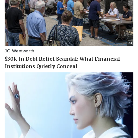
Pháp luật
Quân sự - Quốc phòng
Vụ án
Vũ khí
Tin nóng
Việt Nam
Tư vấn luật
Phân tích