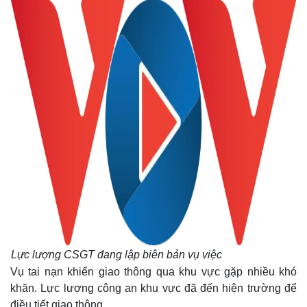
Thế giới
Multimedia
Quan sát
Video
Cuộc sống đó đây
Ảnh
Hồ sơ
E-Magazine
Infographic
Lực lượng CSGT đang lập biên bản vụ việc
Vụ tai nạn khiến giao thông qua khu vực gặp nhiều khó
khăn. Lực lượng công an khu vực đã đến hiện trường để
điều tiết giao thông.