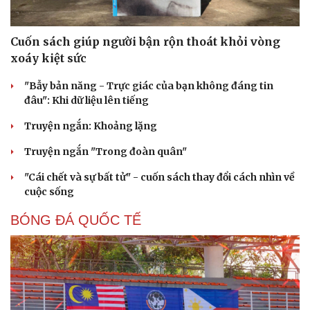
Cuốn sách giúp người bận rộn thoát khỏi vòng
xoáy kiệt sức
"Bẫy bản năng - Trực giác của bạn không đáng tin
đâu": Khi dữ liệu lên tiếng
Truyện ngắn: Khoảng lặng
Truyện ngắn "Trong đoàn quân"
"Cái chết và sự bất tử" - cuốn sách thay đổi cách nhìn về
cuộc sống
BÓNG ĐÁ QUỐC TẾ
Du lịch
Podcast
Tư vấn
Câu chuyện thời sự