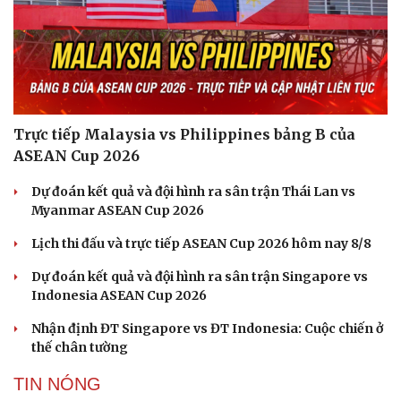
Săn Tour
Đọc truyện đêm khuya
check-in
Cửa sổ tình yêu
Kể chuyện cho bé
Hạt giống tâm hồn
Trực tiếp Malaysia vs Philippines bảng B của
ASEAN Cup 2026
Dự đoán kết quả và đội hình ra sân trận Thái Lan vs
Myanmar ASEAN Cup 2026
Lịch thi đấu và trực tiếp ASEAN Cup 2026 hôm nay 8/8
Dự đoán kết quả và đội hình ra sân trận Singapore vs
Indonesia ASEAN Cup 2026
Nhận định ĐT Singapore vs ĐT Indonesia: Cuộc chiến ở
thế chân tường
TIN NÓNG