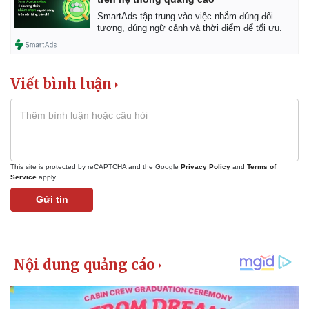
Chứng khoán
SmartAds tập trung vào việc nhắm đúng đối
Giá cà phê
tượng, đúng ngữ cảnh và thời điểm để tối ưu.
Viết bình luận
This site is protected by reCAPTCHA and the Google
Privacy Policy
and
Terms of
Service
apply.
Gửi tin