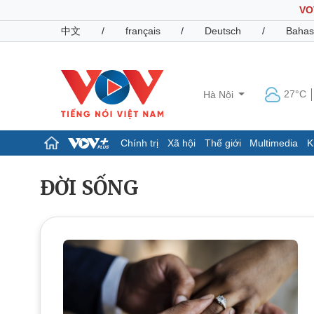
VO
中文
/
français
/
Deutsch
/
Bahas
27°C
Hà Nội
Chính trị
Xã hội
Thế giới
Multimedia
K
Chính trị
Xã hội
ĐỜI SỐNG
Đảng
Tin 24h
Tổ chức nhân sự
Dự báo thời tiết
Quốc hội
Giáo dục
Nhận diện sự thật
Dấu ấn VOV
Việc làm
Biển đảo
Pháp luật
Quân sự - Quốc phòng
Vụ án
Vũ khí