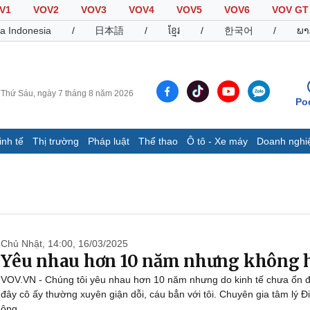
V1
VOV2
VOV3
VOV4
VOV5
VOV6
VOV GT
a Indonesia
/
日本語
/
ខ្មែរ
/
한국어
/
ພາ
Thứ Sáu, ngày 7 tháng 8 năm 2026
Po
inh tế
Thị trường
Pháp luật
Thể thao
Ô tô - Xe máy
Doanh nghi
Thế giới
Multimedia
K
Quan sát
Video
B
Cuộc sống đó đây
Ảnh
K
Hồ sơ
E-Magazine
Infographic
Chủ Nhật, 14:00, 16/03/2025
Yêu nhau hơn 10 năm nhưng không h
VOV.VN - Chúng tôi yêu nhau hơn 10 năm nhưng do kinh tế chưa ổn đị
Thể thao
Ô tô - Xe máy
D
đây cô ấy thường xuyên giận dỗi, cáu bẳn với tôi. Chuyên gia tâm lý Đi
Bóng đá
Ô tô
T
ông.