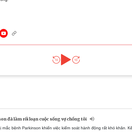
Lịch thi đấu bóng đá
Xe máy
Thế giới thể thao
Tư vấn
eSports
V
Hậu trường
Văn hóa
Giải trí
D
Sân khấu - Điện ảnh
Nghệ sĩ
Văn học
Thời trang
Âm nhạc
Sao Việt
c
Di sản
on đã làm rối loạn cuộc sống vợ chồng tôi
ị mắc bệnh Parkinson khiến việc kiểm soát hành động rất khó khăn. K