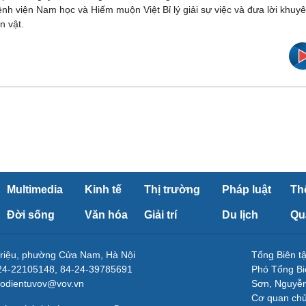
h viện Nam học và Hiếm muộn Việt Bỉ lý giải sự việc và đưa lời khuy
n vật.
Multimedia
Kinh tế
Thị trường
Pháp luật
Th
Đời sống
Văn hóa
Giải trí
Du lịch
Qu
Triệu, phường Cửa Nam, Hà Nội
Tổng Biên 
-24-22105148, 84-24-39785691
Phó Tổng Bi
aodientuvov@vov.vn
Sơn, Nguyễn
Cơ quan ch