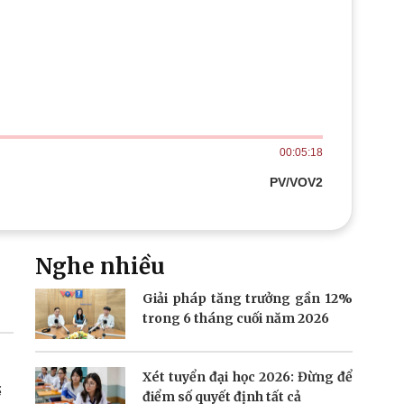
Doanh nghiệp 24h
Tin Công nghệ
Doanh nhân
Trải nghiệm
ì cộng đồng
Chuyển đổi số
u lịch
Podcast
Tư vấn
Câu chuyện thời sự
Săn Tour
Đọc truyện đêm khuya
00:05:18
heck-in
Cửa sổ tình yêu
Kể chuyện cho bé
PV/VOV2
Hạt giống tâm hồn
Nghe nhiều
Giải pháp tăng trưởng gần 12%
trong 6 tháng cuối năm 2026
Xét tuyển đại học 2026: Đừng để
ể
điểm số quyết định tất cả