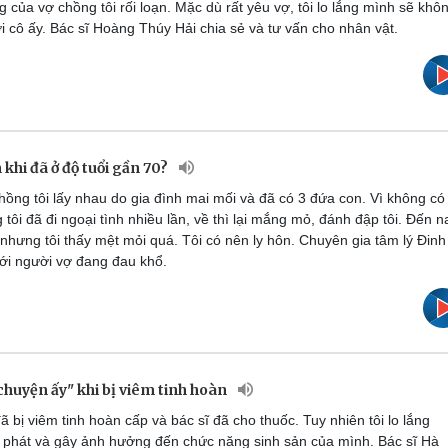
g của vợ chồng tôi rối loạn. Mặc dù rất yêu vợ, tôi lo lắng mình sẽ khô
i cô ấy. Bác sĩ Hoàng Thúy Hải chia sẻ và tư vấn cho nhân vật.
 khi đã ở độ tuổi gần 70?
ồng tôi lấy nhau do gia đình mai mối và đã có 3 đứa con. Vì không có
 tôi đã đi ngoại tình nhiều lần, về thì lại mắng mỏ, đánh đập tôi. Đến n
 nhưng tôi thấy mệt mỏi quá. Tôi có nên ly hôn. Chuyên gia tâm lý Đinh
ới người vợ đang đau khổ.
chuyện ấy" khi bị viêm tinh hoàn
 bị viêm tinh hoàn cấp và bác sĩ đã cho thuốc. Tuy nhiên tôi lo lắng
i phát và gây ảnh hưởng đến chức năng sinh sản của mình. Bác sĩ Hà