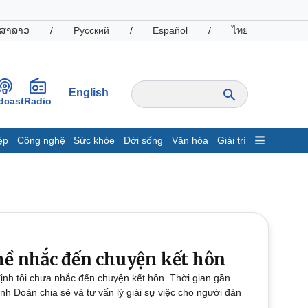
ສາລາວ
/
Русский
/
Español
/
ไทย
English
dcast
Radio
ệp
Công nghệ
Sức khỏe
Đời sống
Văn hóa
Giải trí
inh tế
Thị trường
ất động sản
Giá vàng
hởi nghiệp
Tiêu dùng
Tỷ giá
Chứng khoán
Giá cà phê
ề nhắc đến chuyện kết hôn
nh tôi chưa nhắc đến chuyện kết hôn. Thời gian gần
oanh nghiệp
Công nghệ
nh Đoàn chia sẻ và tư vấn lý giải sự việc cho người đàn
hông tin doanh nghiệp
Sành điệu