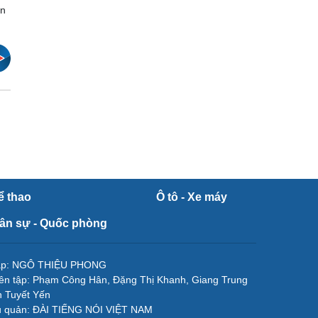
ên
ể thao
Ô tô - Xe máy
ân sự - Quốc phòng
tập: NGÔ THIỆU PHONG
ên tập: Phạm Công Hân, Đặng Thị Khanh, Giang Trung
 Tuyết Yến
ủ quản: ĐÀI TIẾNG NÓI VIỆT NAM