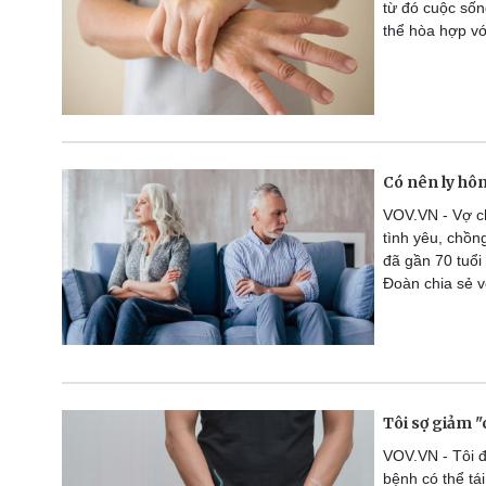
từ đó cuộc sốn
thể hòa hợp vớ
Có nên ly hôn
VOV.VN - Vợ ch
tình yêu, chồng
đã gần 70 tuổi
Đoàn chia sẻ v
Tôi sợ giảm "
VOV.VN - Tôi đã
bệnh có thể tá