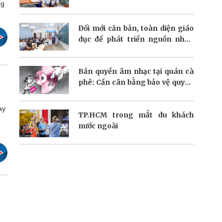
ng
Đổi mới căn bản, toàn diện giáo
dục để phát triển nguồn nhân
lực
Bản quyền âm nhạc tại quán cà
phê: Cần cân bằng bảo vệ quyền
tác giả và phát triển
ay
TP.HCM trong mắt du khách
nước ngoài