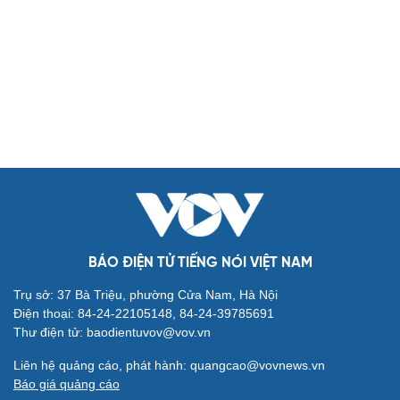
Biển đảo
Thế giới
Multimedia
Quan sát
Video
Cuộc sống đó đây
Ảnh
Hồ sơ
E-Magazine
Infographic
Kinh tế
Thị trường
Bất động sản
Giá vàng
Khởi nghiệp
Tiêu dùng
Tỷ giá
Chứng khoán
Giá cà phê
BÁO ĐIỆN TỬ TIẾNG NÓI VIỆT NAM
Pháp luật
Quân sự - Quốc phòng
Trụ sở: 37 Bà Triệu, phường Cửa Nam, Hà Nội
Vụ án
Vũ khí
Điện thoại: 84-24-22105148, 84-24-39785691
Tin nóng
Việt Nam
Thư điện tử: baodientuvov@vov.vn
Tư vấn luật
Phân tích
Liên hệ quảng cáo, phát hành: quangcao@vovnews.vn
Thể thao
Ô tô - Xe máy
Báo giá quảng cáo
Bóng đá
Ô tô