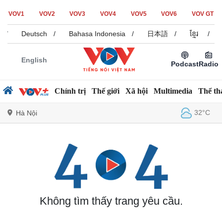
VOV1
VOV2
VOV3
VOV4
VOV5
VOV6
VOV GT
/
Deutsch
/
Bahasa Indonesia
/
日本語
/
ខ្មែរ
/
English
Podcast
Radio
Chính trị
Thế giới
Xã hội
Multimedia
Thể th
32°C
Hà Nội
Chính trị
Xã hội
Đảng
Tin 24h
Tổ chức nhân sự
Dự báo thời tiết
Quốc hội
Giáo dục
Không tìm thấy trang yêu cầu.
Nhận diện sự thật
Dấu ấn VOV
Việc làm