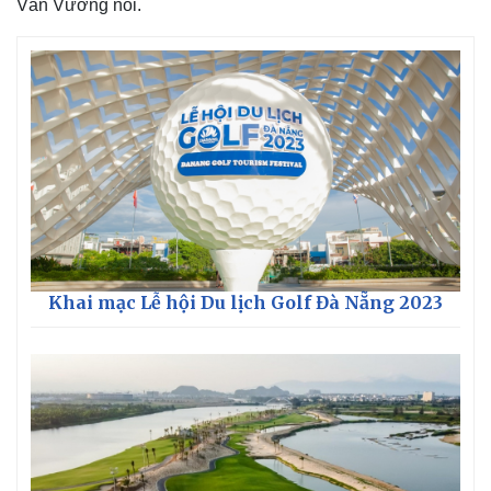
Văn Vương nói.
Kinh tế
Thị trường
Bất động sản
Giá vàng
Khởi nghiệp
Tiêu dùng
Khai mạc Lễ hội Du lịch Golf Đà Nẵng 2023
Tỷ giá
Chứng khoán
Giá cà phê