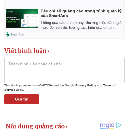
Pháp luật
Quân sự - Quốc phòng
Các chỉ số quảng cáo trong trình quản lý
Vụ án
Vũ khí
của SmartAds
Tin nóng
Việt Nam
Thông qua các chỉ số này, thương hiệu đánh giá
Tư vấn luật
Phân tích
mức độ hiển thị, tương tác, hiệu quả chi phí.
Viết bình luận
This site is protected by reCAPTCHA and the Google
Privacy Policy
and
Terms of
Service
apply.
Gửi tin