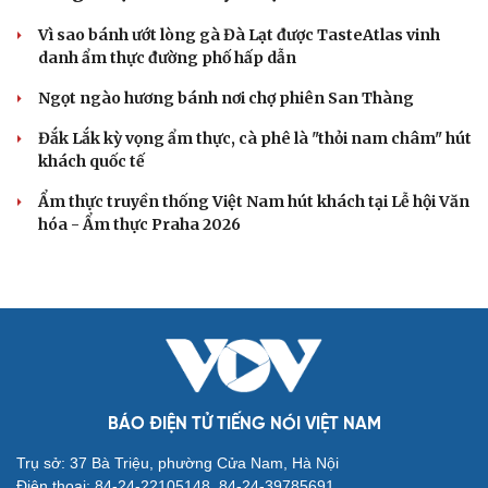
Vì sao bánh ướt lòng gà Đà Lạt được TasteAtlas vinh
danh ẩm thực đường phố hấp dẫn
Ngọt ngào hương bánh nơi chợ phiên San Thàng
Đắk Lắk kỳ vọng ẩm thực, cà phê là "thỏi nam châm" hút
khách quốc tế
Ẩm thực truyền thống Việt Nam hút khách tại Lễ hội Văn
hóa - Ẩm thực Praha 2026
BÁO ĐIỆN TỬ TIẾNG NÓI VIỆT NAM
Trụ sở: 37 Bà Triệu, phường Cửa Nam, Hà Nội
Điện thoại: 84-24-22105148, 84-24-39785691