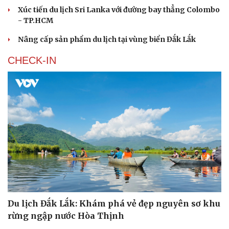
Xúc tiến du lịch Sri Lanka với đường bay thẳng Colombo
- TP.HCM
Nâng cấp sản phẩm du lịch tại vùng biển Đắk Lắk
Văn hóa
Giải trí
CHECK-IN
Sân khấu - Điện ảnh
Nghệ sĩ
Văn học
Thời trang
Âm nhạc
Sao Việt
Di sản
Du lịch Đắk Lắk: Khám phá vẻ đẹp nguyên sơ khu
rừng ngập nước Hòa Thịnh