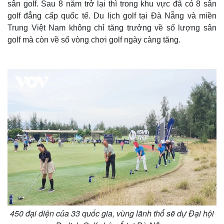
Thế giới
Multimedia
sân golf. Sau 8 năm trở lại thì trong khu vực đã có 8 sân
Quan sát
Video
golf đẳng cấp quốc tế. Du lịch golf tại Đà Nẵng và miền
Cuộc sống đó đây
Ảnh
Trung Việt Nam không chỉ tăng trưởng về số lượng sân
Hồ sơ
E-Magazine
golf mà còn về số vòng chơi golf ngày càng tăng.
Infographic
450 đại diện của 33 quốc gia, vùng lãnh thổ sẽ dự Đại hội