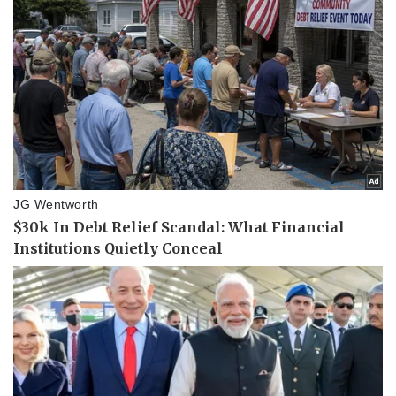
Thể thao
Ô tô - Xe máy
Bóng đá
Ô tô
Lịch thi đấu bóng đá
Xe máy
Thế giới thể thao
Tư vấn
eSports
Hậu trường