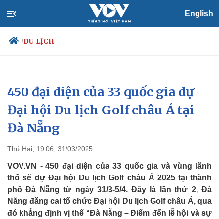
English
DU LỊCH
/
450 đại diện của 33 quốc gia dự
Chính trị
Xã hội
Đảng
Tin 24h
Đại hội Du lịch Golf châu Á tại
Tổ chức nhân sự
Dự báo thời tiết
Đà Nẵng
Quốc hội
Giáo dục
Nhận diện sự thật
Dấu ấn VOV
Việc làm
Thứ Hai, 19:06, 31/03/2025
Biển đảo
VOV.VN - 450 đại diện của 33 quốc gia và vùng lãnh
thổ sẽ dự Đại hội Du lịch Golf châu Á 2025 tại thành
phố Đà Nẵng từ ngày 31/3-5/4. Đây là lần thứ 2, Đà
Nẵng đăng cai tổ chức Đại hội Du lịch Golf châu Á, qua
đó khẳng định vị thế “Đà Nẵng – Điểm đến lễ hội và sự