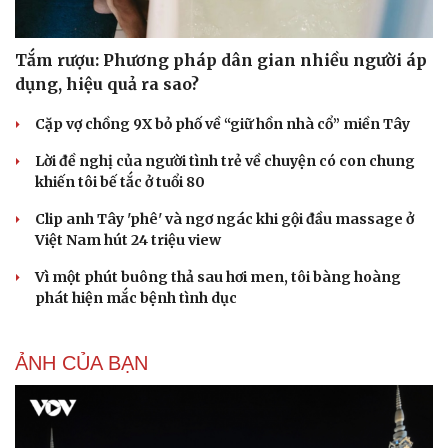
Tắm rượu: Phương pháp dân gian nhiều người áp
dụng, hiệu quả ra sao?
Cặp vợ chồng 9X bỏ phố về “giữ hồn nhà cổ” miền Tây
Lời đề nghị của người tình trẻ về chuyện có con chung
khiến tôi bế tắc ở tuổi 80
Clip anh Tây 'phê' và ngơ ngác khi gội đầu massage ở
Việt Nam hút 24 triệu view
Vì một phút buông thả sau hơi men, tôi bàng hoàng
phát hiện mắc bệnh tình dục
Du lịch
Podcast
Tư vấn
Câu chuyện thời sự
ẢNH CỦA BẠN
Săn Tour
Đọc truyện đêm khuya
check-in
Cửa sổ tình yêu
Kể chuyện cho bé
Hạt giống tâm hồn