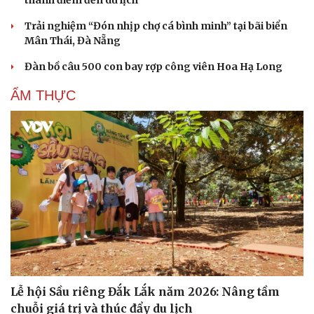
thành điểm đến du lịch
Trải nghiệm “Đón nhịp chợ cá bình minh” tại bãi biển
Mân Thái, Đà Nẵng
Đàn bồ câu 500 con bay rợp công viên Hoa Hạ Long
Cải chính
ẨM THỰC
Lễ hội Sầu riêng Đắk Lắk năm 2026: Nâng tầm
chuỗi giá trị và thúc đẩy du lịch