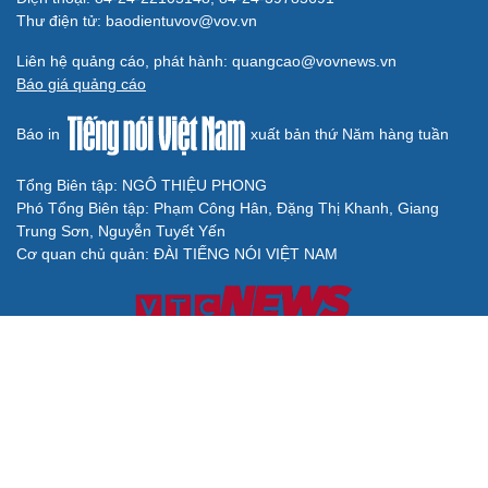
Thư điện tử: baodientuvov@vov.vn
Liên hệ quảng cáo, phát hành: quangcao@vovnews.vn
Báo giá quảng cáo
Báo in
xuất bản thứ Năm hàng tuần
Tổng Biên tập: NGÔ THIỆU PHONG
Phó Tổng Biên tập: Phạm Công Hân, Đặng Thị Khanh, Giang
Trung Sơn, Nguyễn Tuyết Yến
Cơ quan chủ quản: ĐÀI TIẾNG NÓI VIỆT NAM
Không được sao chép lại bất kỳ thông tin nào từ website này khi
chưa có sự đồng ý bằng văn bản của Báo Điện tử Tiếng nói Việt