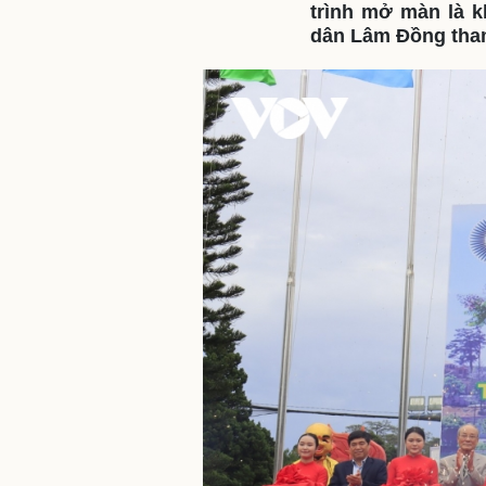
trình mở màn là 
dân Lâm Đồng tha
Sức khỏe
Đời sống
Dinh dưỡng - món ngon
Nhà đẹp
Cây thuốc
Blog
Sản phụ khoa
Tình yêu - Gia đình
Nhi khoa
Nam khoa
Làm đẹp - giảm cân
Phòng mạch online
Ăn sạch sống khỏe
Cải chính