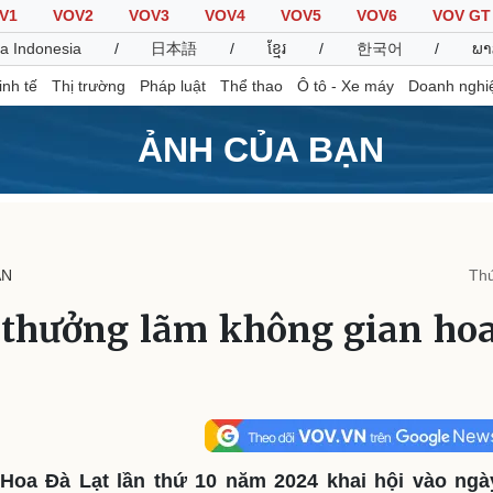
V1
VOV2
VOV3
VOV4
VOV5
VOV6
VOV GT
a Indonesia
/
日本語
/
ខ្មែរ
/
한국어
/
ພາ
inh tế
Thị trường
Pháp luật
Thể thao
Ô tô - Xe máy
Doanh nghi
ẢNH CỦA BẠN
Thế giới
Multimedia
K
Quan sát
Video
B
ẠN
Thứ
Cuộc sống đó đây
Ảnh
K
Hồ sơ
E-Magazine
thưởng lãm không gian hoa 
Infographic
Thể thao
Ô tô - Xe máy
D
Bóng đá
Ô tô
T
Lịch thi đấu bóng đá
Xe máy
 Hoa Đà Lạt lần thứ 10 năm 2024 khai hội vào ng
Thế giới thể thao
Tư vấn