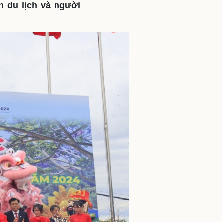
 du lịch và người
ì cộng đồng
Chuyển đổi số
u lịch
Podcast
Tư vấn
Câu chuyện thời sự
Săn Tour
Đọc truyện đêm khuya
heck-in
Cửa sổ tình yêu
Kể chuyện cho bé
Hạt giống tâm hồn