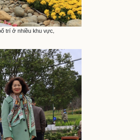
ố trí ở nhiều khu vực,