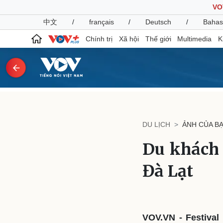
VO
中文
/
français
/
Deutsch
/
Bahas
Chính trị
Xã hội
Thế giới
Multimedia
K
Chính trị
Xã hội
Đảng
Tin 24h
DU LỊCH
ẢNH CỦA B
Tổ chức nhân sự
Dự báo thời tiết
Quốc hội
Giáo dục
Du khách 
Nhận diện sự thật
Dấu ấn VOV
Việc làm
Đà Lạt
Biển đảo
Pháp luật
Quân sự - Quốc phòng
Vụ án
Vũ khí
Tin nóng
Việt Nam
VOV.VN - Festival
Tư vấn luật
Phân tích