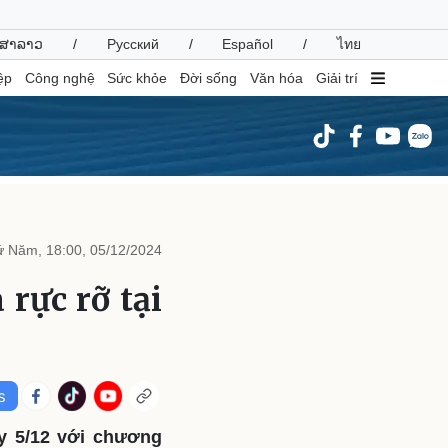
ສາລາວ
/
Русский
/
Español
/
ไทย
ệp
Công nghệ
Sức khỏe
Đời sống
Văn hóa
Giải trí
inh tế
Thị trường
ất động sản
Giá vàng
 Năm, 18:00, 05/12/2024
hởi nghiệp
Tiêu dùng
Tỷ giá
rực rỡ tại
Chứng khoán
Giá cà phê
oanh nghiệp
Công nghệ
hông tin doanh nghiệp
Sành điệu
Doanh nghiệp 24h
Tin Công nghệ
ày 5/12 với chương
Doanh nhân
Trải nghiệm