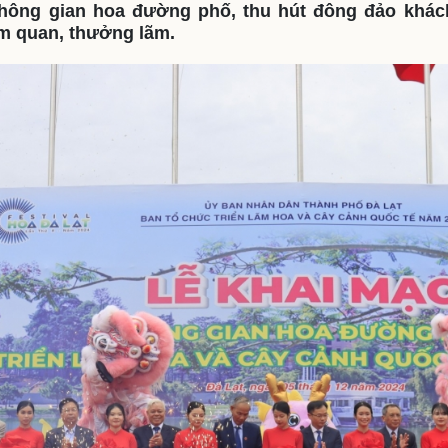
không gian hoa đường phố, thu hút đông đảo khách
eSports
V
m quan, thưởng lãm.
Hậu trường
Văn hóa
Giải trí
D
Sân khấu - Điện ảnh
Nghệ sĩ
Văn học
Thời trang
Âm nhạc
Sao Việt
c
Di sản