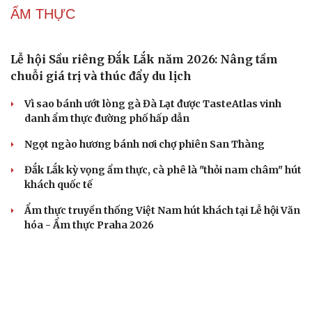
Du lịch hè 2026: Đà Nẵng và Busan dẫn đầu danh sách
điểm đến tại châu Á
Du lịch Quảng Ninh: Chinh phục đỉnh Cao Xiêm hùng vĩ
CHECK-IN
Du lịch Đắk Lắk: Khám phá vẻ đẹp nguyên sơ khu
rừng ngập nước Hòa Thịnh