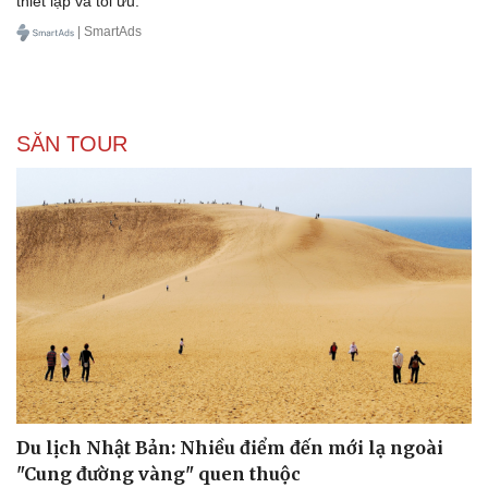
thiết lập và tối ưu.
| SmartAds
SĂN TOUR
Du lịch Nhật Bản: Nhiều điểm đến mới lạ ngoài
"Cung đường vàng" quen thuộc