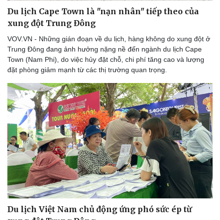
Nam khoa
Du lịch Cape Town là "nạn nhân" tiếp theo của
Làm đẹp - giảm cân
xung đột Trung Đông
Phòng mạch online
VOV.VN - Những gián đoạn về du lịch, hàng không do xung đột ở
Ăn sạch sống khỏe
Trung Đông đang ảnh hưởng nặng nề đến ngành du lịch Cape
Town (Nam Phi), do việc hủy đặt chỗ, chi phí tăng cao và lượng
đặt phòng giảm mạnh từ các thị trường quan trọng.
Du lịch Việt Nam chủ động ứng phó sức ép từ