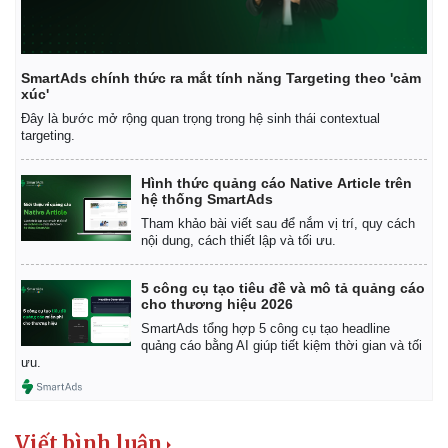
Khởi nghiệp
Tiêu dùng
Tỷ giá
Chứng khoán
Giá cà phê
SmartAds chính thức ra mắt tính năng Targeting theo 'cảm
xúc'
Đây là bước mở rộng quan trọng trong hệ sinh thái contextual
targeting.
Hình thức quảng cáo Native Article trên
hệ thống SmartAds
Tham khảo bài viết sau để nắm vị trí, quy cách
nội dung, cách thiết lập và tối ưu.
5 công cụ tạo tiêu đề và mô tả quảng cáo
cho thương hiệu 2026
SmartAds tổng hợp 5 công cụ tạo headline
quảng cáo bằng AI giúp tiết kiệm thời gian và tối
ưu.
Viết bình luận