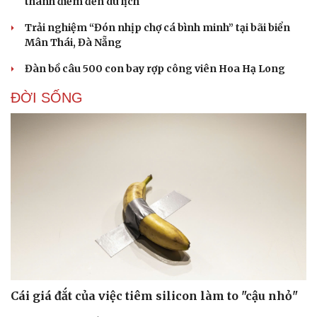
Du lịch Đắk Lắk: Khám phá vẻ đẹp nguyên sơ khu
rừng ngập nước Hòa Thịnh
Khám phá Dinh III - nơi lưu giữ ký ức về vua Bảo Đại và
Nam Phương Hoàng hậu
Làng muối Tuyết Diêm: Từ làng nghề truyền thống trở
thành điểm đến du lịch
Trải nghiệm “Đón nhịp chợ cá bình minh” tại bãi biển
Mân Thái, Đà Nẵng
Đàn bồ câu 500 con bay rợp công viên Hoa Hạ Long
ĐỜI SỐNG