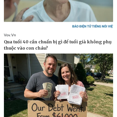
Pháp luật
Quân sự - Quốc phòng
Vụ án
Vũ khí
Tin nóng
Việt Nam
Tư vấn luật
Phân tích