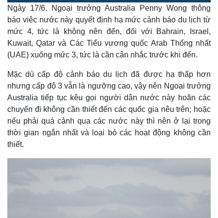
o
l
u
a
Ngày 17/6, Ngoại trưởng Australia Penny Wong thông
a
t
e
d
y
e
e
báo việc nước này quyết định hạ mức cảnh báo du lịch từ
d
m
:
mức 4, tức là không nên đến, đối với Bahrain, Israel,
8
.
a
9
Kuwait, Qatar và Các Tiểu vương quốc Arab Thống nhất
4
%
(UAE) xuống mức 3, tức là cần cân nhắc trước khi đến.
i
n
Mặc dù cấp độ cảnh báo du lịch đã được hạ thấp hơn
i
nhưng cấp độ 3 vẫn là ngưỡng cao, vậy nên Ngoại trưởng
Australia tiếp tục kêu gọi người dân nước này hoãn các
n
chuyến đi không cần thiết đến các quốc gia nêu trên; hoặc
g
nếu phải quá cảnh qua các nước này thì nên ở lại trong
T
thời gian ngắn nhất và loại bỏ các hoạt động không cần
i
thiết.
m
e