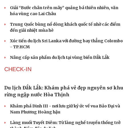
Giải “Bước chân trên mây” quảng bá thiên nhiên, văn
hóa vùng cao Lai Châu
Trung Quốc bùng nổ dòng khách quốc tế nhờ các điểm
đến giải nhiệt mùa hè
Xúc tiến du lịch Sri Lanka với đường bay thẳng Colombo
- TP.HCM
Du lịch
Podcast
Nâng cấp sản phẩm du lịch tại vùng biển Đắk Lắk
Tư vấn
Câu chuyện thời sự
Săn Tour
Đọc truyện đêm khuya
CHECK-IN
check-in
Cửa sổ tình yêu
Kể chuyện cho bé
Hạt giống tâm hồn