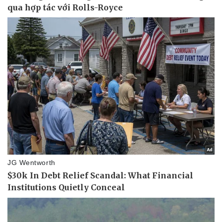
Thể thao
Ô tô - Xe máy
Bóng đá
Ô tô
Lịch thi đấu bóng đá
Xe máy
Thế giới thể thao
Tư vấn
eSports
Hậu trường