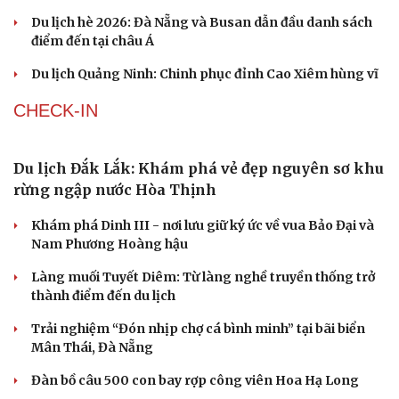
Chợ đêm độc đáo bên dòng Lan Thương ở Tây
Song Bản Nạp, Trung Quốc
Vẻ đẹp bình yên của cung đường phượng vĩ nổi tiếng
Vĩnh Long
Đại diện Việt Nam góp mặt trong 14 khu dự trữ sinh
quyển thế giới mới của UNESCO