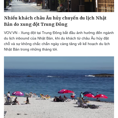
Nhiều khách châu Âu hủy chuyến du lịch Nhật
Bản do xung đột Trung Đông
VOV.VN - Xung đột tại Trung Đông bắt đầu ảnh hưởng đến ngành
du lịch inbound của Nhật Bản, khi du khách từ châu Âu hủy đặt
chỗ và sự không chắc chắn ngày càng tăng về kế hoạch du lịch
Nhật Bản trong những tháng tới.
Sức khỏe
Đời sống
Dinh dưỡng - món ngon
Nhà đẹp
Cây thuốc
Blog
Sản phụ khoa
Tình yêu - Gia đình
Nhi khoa