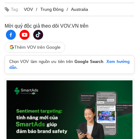
Tag:
VOV
Trung Đông
Australia
Mời quý độc giả theo dõi VOV.VN trên
Thêm VOV trên Google
Chọn VOV làm nguồn ưu tiên trên
Google Search
.
Xem hướng
dẫn.
Kinh tế
Thị trường
Bất động sản
Giá vàng