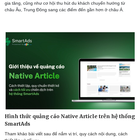
gia tăng, cũng như cơ hội thu hút du khách chuyển hướng từ
châu Âu, Trung Đông sang các điểm đến gần hơn ở châu Á.
Văn hóa
Giải trí
Sân khấu - Điện ảnh
Nghệ sĩ
Văn học
Thời trang
Âm nhạc
Sao Việt
Di sản
Hình thức quảng cáo Native Article trên hệ thống
SmartAds
Tham khảo bài viết sau để nắm vị trí, quy cách nội dung, cách