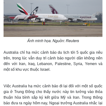
Ảnh minh họa. Nguồn: Reuters
Australia chỉ hạ mức cảnh báo du lịch tới 5 quốc gia nêu
trên, trong lúc vẫn duy trì cảnh báo người dân không nên
đến với Iran, Iraq, Lebanon, Palestine, Syria, Yemen và
một số khu vực thuộc Israel.
Thế giới
Multimedia
Quan sát
Video
Việc Australia hạ mức cảnh báo đi lại đối với một số quốc
Cuộc sống đó đây
Ảnh
gia ở Trung Đông cho thấy nước này tin tưởng vào thỏa
Hồ sơ
E-Magazine
thuận hòa bình sắp ký kết giữa Mỹ và Iran. Trong thông
Infographic
báo đưa ra ngày hôm nay, Ngoại trưởng Australia nhắc lại