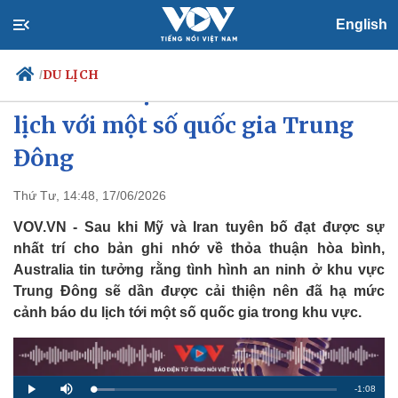
English
DU LỊCH
/
Australia hạ mức cảnh báo du
lịch với một số quốc gia Trung
Đông
Chính trị
Xã hội
Đảng
Tin 24h
Thứ Tư, 14:48, 17/06/2026
Tổ chức nhân sự
Dự báo thời tiết
VOV.VN - Sau khi Mỹ và Iran tuyên bố đạt được sự
Quốc hội
Giáo dục
Nhận diện sự thật
Dấu ấn VOV
nhất trí cho bản ghi nhớ về thỏa thuận hòa bình,
Việc làm
Australia tin tưởng rằng tình hình an ninh ở khu vực
Biển đảo
Trung Đông sẽ dần được cải thiện nên đã hạ mức
cảnh báo du lịch tới một số quốc gia trong khu vực.
R
-
1:08
L
P
M