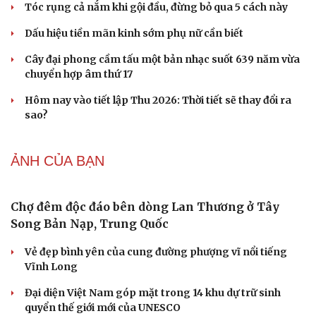
Cái giá đắt của việc tiêm silicon làm to "cậu nhỏ"
Tóc rụng cả nắm khi gội đầu, đừng bỏ qua 5 cách này
Dấu hiệu tiền mãn kinh sớm phụ nữ cần biết
Cải chính
Cây đại phong cầm tấu một bản nhạc suốt 639 năm vừa
chuyển hợp âm thứ 17
Hôm nay vào tiết lập Thu 2026: Thời tiết sẽ thay đổi ra
sao?
ẢNH CỦA BẠN